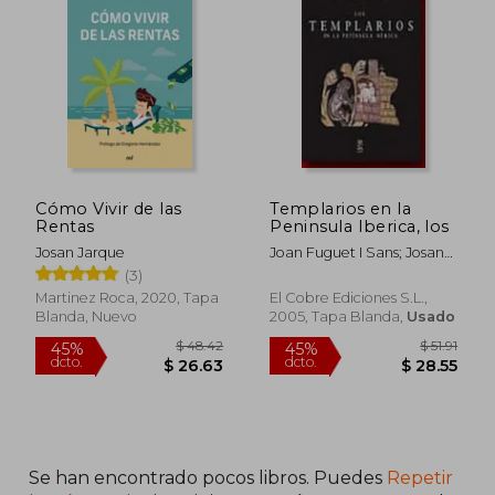
Cómo Vivir de las
Templarios en la
Rentas
Peninsula Iberica, los
Josan Jarque
Joan Fuguet I Sans; Josan
Jarque
(3)
Martinez Roca, 2020, Tapa
El Cobre Ediciones S.L.,
Blanda, Nuevo
2005, Tapa Blanda,
Usado
Se han encontrado pocos libros. Puedes
Repetir
$ 48.42
$ 51