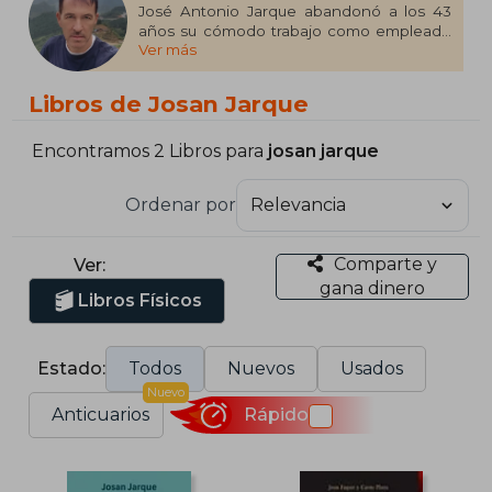
José Antonio Jarque abandonó a los 43
años su cómodo trabajo como empleado
Ver más
de banca para «vivir de las rentas» de sus
inversiones en bolsa. Y así sigue, viajando
por el mundo y enseñando a otros a
Libros de Josan Jarque
conseguir la independencia financiera a
través de su blog, Enorme piedra redonda,
del grupo Objetivo 2035 y de las charlas y
Encontramos 2 Libros para
josan jarque
entrevistas que hace sobre el tema.
Ordenar por
Comparte y
Ver:
gana dinero
Libros Físicos
Estado:
Todos
Nuevos
Usados
Nuevo
Anticuarios
Rápido