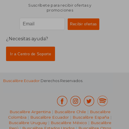
Suscríbete para recibir ofertas y
promociones
¿Necesitas ayuda?
Ir a Centro de Soporte
Buscalibre Ecuador
Derechos Reservados.
Buscalibre Argentina
|
Buscalibre Chile
|
Buscalibre
Colombia
|
Buscalibre Ecuador
|
Buscalibre España
|
Buscalibre Uruguay
|
Buscalibre México
|
Buscalibre
Perú
|
Buscalibre Estados Unidos
|
Buscalibre Otros