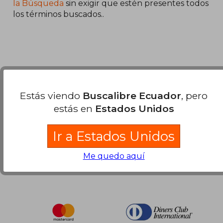
45%
45%
la Búsqueda
sin exigir que estén presentes todos
dcto.
dcto.
$ 26.63
$ 28.
los términos buscados..
Estás viendo
Buscalibre Ecuador
, pero
Nuestras Formas de Pago
estás en
Estados Unidos
Ir a Estados Unidos
Me quedo aquí