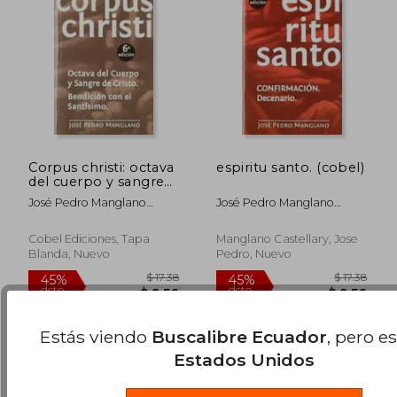
Corpus christi: octava
espiritu santo. (cobel)
del cuerpo y sangre
de cristo
José Pedro Manglano
José Pedro Manglano
Castellary
Castellary
$ 21.74
$ 39.
45%
45%
Cobel Ediciones, Tapa
Manglano Castellary, Jose
dcto.
dcto.
$ 11.96
$ 21.
Blanda, Nuevo
Pedro, Nuevo
Estás viendo
Buscalibre Ecuador
, pero e
Estados Unidos