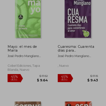
Mayo: el mes de
Cuaresma: Cuarenta
María
días para
$ 51.16
$ 53.
45%
45%
convertirnos al amor
José Pedro Manglano
José Pedro Manglano
dcto.
dcto.
$ 28.14
$ 29.
(an Apple a day nº 13)
Castellary
Castellary
(Spanish Edition)
Cobel Ediciones, Tapa
, Nuevo
Blanda, Nuevo