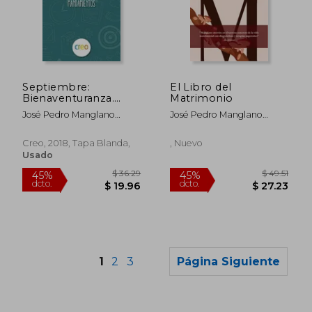
$ 17.38
$ 586.
45%
45%
dcto.
dcto.
$ 9.56
$ 322.
Septiembre:
El Libro del
Bienaventuranza.
Matrimonio
Mandamientos
José Pedro Manglano
José Pedro Manglano
Castellary
Castellary
Creo, 2018, Tapa Blanda,
, Nuevo
Usado
1
2
3
Página Siguiente