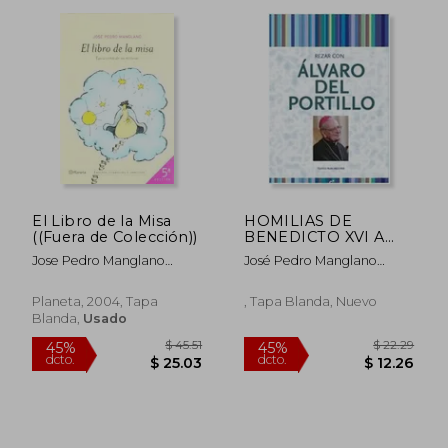
$ 18.13
$ 18
45%
45%
dcto.
dcto.
$ 9.97
$ 9.
El Libro de la Misa
HOMILIAS DE
((Fuera de Colección))
BENEDICTO XVI A
LOS SACERDOTES
Jose Pedro Manglano
José Pedro Manglano
Castellary
Castellary
Planeta, 2004, Tapa
, Tapa Blanda, Nuevo
Blanda,
Usado