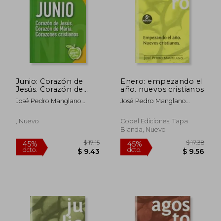
Junio: Corazón de
Enero: empezando el
Jesús. Corazón de
año. nuevos cristianos
María. Corazones
José Pedro Manglano
José Pedro Manglano
cristianos (an Apple a
Castellary
Castellary
day nº 6) (Spanish
Edition)
, Nuevo
Cobel Ediciones, Tapa
Blanda, Nuevo
$ 17.38
$ 17
45%
45%
dcto.
dcto.
$ 9.56
$ 9.