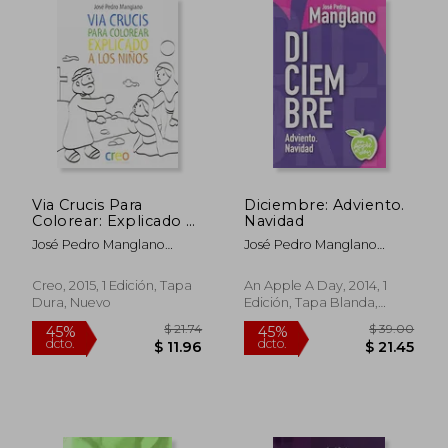
$ 45.51
$ 22.
45%
45%
dcto.
dcto.
$ 25.03
$ 12.
Via Crucis Para
Diciembre: Adviento.
Colorear: Explicado a
Navidad
los Niños
José Pedro Manglano
José Pedro Manglano
Castellary
Castellary
Creo, 2015, 1 Edición, Tapa
An Apple A Day, 2014, 1
Dura, Nuevo
Edición, Tapa Blanda,
Usado