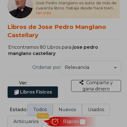
José Pedro Manglano es autor de más de
cuarenta libros. Trabaja desde hace treinta
Ver más
años con jóvenes en la universidad, lo que
ha añadido a su doctorado en
Antropología, le otorga la experiencia
Libros de Jose Pedro Manglano
necesaria para comprender y saber
identificar cuáles son los retos y
Castellary
dificultades que acompañan a toda
relación amorosa. Varias de sus obras giran
Encontramos 80 Libros para
jose pedro
en torno a esta temática, con la esperanza
manglano castellary
de ayudar a esclarecer los misterios del
amor, sabedor de que a toda persona que
quiere construirlo de forma adecuada se le
Ordenar por
va a exigir lo mejor de sí mismo desde el
primer momento.
Comparte y
Ver:
gana dinero
Libros Físicos
Estado:
Todos
Nuevos
Usados
Nuevo
Anticuarios
Rápido