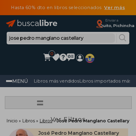
Hasta 60% dto en libros seleccionados
Ver más
Enviar a
Quito, Pichincha
0
MENÚ
Libros más vendidos
Libros importados más v
=
Ver Filtros
Inicio
Libros
Libros
José Pedro Manglano Castellary
José Pedro Manglano Castellary