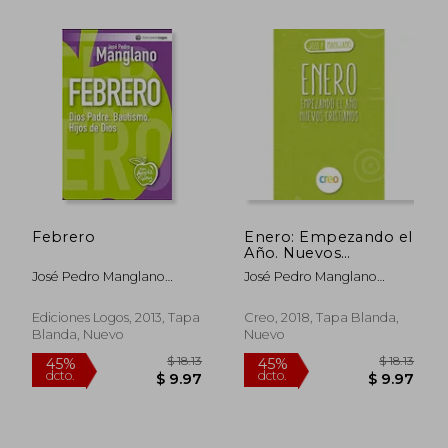
$ 54.57
$ 18
45%
45%
dcto.
dcto.
$ 30.01
$ 9.
Febrero
Enero: Empezando el
Año. Nuevos
Cristianos
José Pedro Manglano
José Pedro Manglano
Castellary
Castellary
Ediciones Logos, 2013, Tapa
Creo, 2018, Tapa Blanda,
Blanda, Nuevo
Nuevo