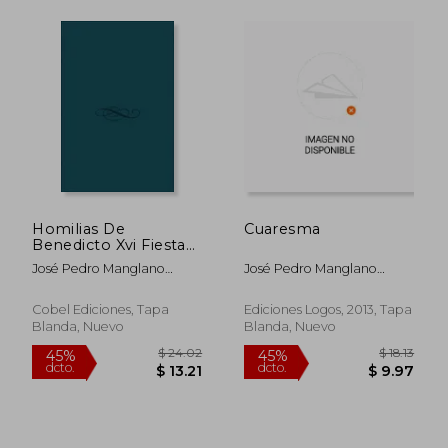
$ 36.29
$ 18
45%
45%
dcto.
dcto.
$ 19.96
$ 9.
Homilias De
Cuaresma
Benedicto Xvi Fiestas
Del Señor
José Pedro Manglano
José Pedro Manglano
Castellary
Castellary
Cobel Ediciones, Tapa
Ediciones Logos, 2013, Tapa
Blanda, Nuevo
Blanda, Nuevo