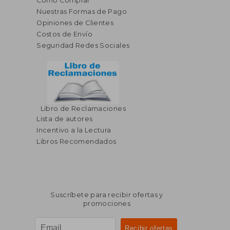
Cómo Comprar
Nuestras Formas de Pago
Opiniones de Clientes
Costos de Envío
Seguridad Redes Sociales
Libro de Reclamaciones
$ 36.29
$ 49
45%
45%
Lista de autores
dcto.
dcto.
$ 19.96
$ 27.
Incentivo a la Lectura
Libros Recomendados
Suscríbete para recibir ofertas y
promociones