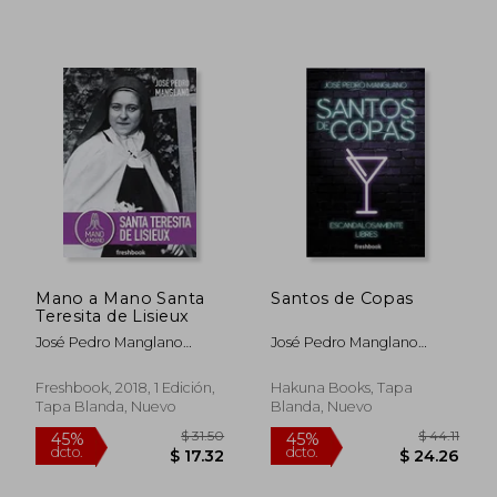
$ 35.63
$ 44.
45%
45%
Mano a Mano Santa
Santos de Copas
dcto.
dcto.
$ 19.59
$ 24.
Teresita de Lisieux
José Pedro Manglano
José Pedro Manglano
Castellary
Castellary
Freshbook, 2018, 1 Edición,
Hakuna Books, Tapa
Tapa Blanda, Nuevo
Blanda, Nuevo