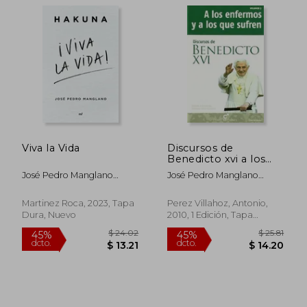
$ 17.15
$ 52.
45%
45%
dcto.
dcto.
$ 9.43
$ 28.
Viva la Vida
Discursos de
Benedicto xvi a los
Enfermos
José Pedro Manglano
José Pedro Manglano
Castellary
Castellary
Martinez Roca, 2023, Tapa
Perez Villahoz, Antonio,
Dura, Nuevo
2010, 1 Edición, Tapa
Blanda, Nuevo