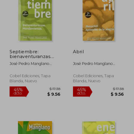
Septiembre:
Abril
bienaventuranzas.
mandamientos
José Pedro Manglano
José Pedro Manglano
Castellary
Castellary
Cobel Ediciones, Tapa
Cobel Ediciones, Tapa
Blanda, Nuevo
Blanda, Nuevo
$ 17.38
$ 17
45%
45%
dcto.
dcto.
$ 9.56
$ 9.