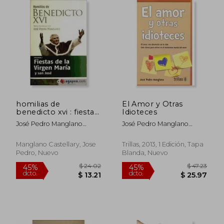
$ 24.02
$ 25
45%
45%
dcto.
dcto.
$ 13.21
$ 14.
homilias de
El Amor y Otras
benedicto xvi : fiestas
Idioteces
de la virgen
José Pedro Manglano
José Pedro Manglano
Castellary
Castellary
Manglano Castellary, Jose
Trillas, 2013, 1 Edición, Tapa
Pedro, Nuevo
Blanda, Nuevo