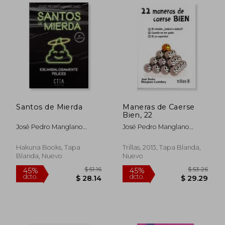
$ 24.02
$ 18
45%
45%
dcto.
dcto.
$ 13.21
$ 9.
Santos de Mierda
Maneras de Caerse
Bien, 22
José Pedro Manglano
José Pedro Manglano
Castellary
Castellary
Hakuna Books, Tapa
Trillas, 2013, Tapa Blanda,
Blanda, Nuevo
Nuevo