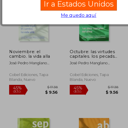
Ir a Estados Unidos
Me quedo aquí
Noviembre: el
Octubre: las virtudes
cambio. la vida alla
capitales. los pecadso
capitales
José Pedro Manglano
José Pedro Manglano
Castellary
Castellary
Cobel Ediciones, Tapa
Cobel Ediciones, Tapa
Blanda, Nuevo
Blanda, Nuevo
$ 17.52
$ 17
45%
45%
dcto.
dcto.
$ 9.64
$ 9.