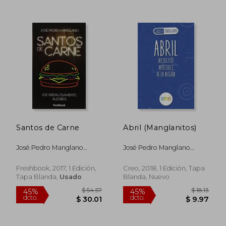
Santos de Carne
Abril (Manglanitos)
José Pedro Manglano
José Pedro Manglano
Castellary
Castellary
Freshbook, 2017, 1 Edición,
Creo, 2018, 1 Edición, Tapa
Tapa Blanda,
Usado
Blanda, Nuevo
$ 31.50
$ 34.
45%
45%
dcto.
dcto.
$ 17.32
$ 19.