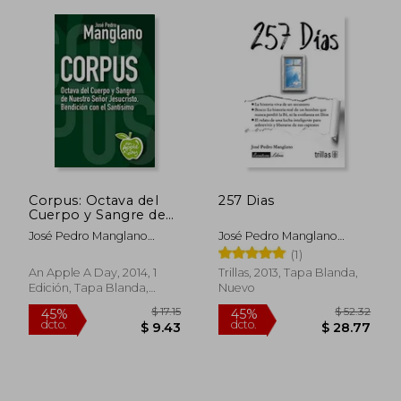
$ 19.99
$ 44
15%
45%
dcto.
dcto.
$ 16.99
$ 24.
Corpus: Octava del
257 Dias
Cuerpo y Sangre de
Nuestro Señor
José Pedro Manglano
José Pedro Manglano
Jesucristo. B Endicion
Castellary
Castellary
(1)
con el Santisimo
An Apple A Day, 2014, 1
Trillas, 2013, Tapa Blanda,
Edición, Tapa Blanda,
Nuevo
Nuevo