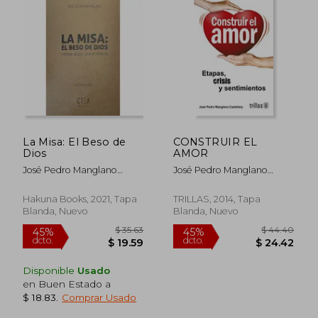
La Misa: El Beso de
CONSTRUIR EL
Dios
AMOR
$ 24.02
$ 47.
45%
45%
dcto.
dcto.
$ 13.21
$ 25.
José Pedro Manglano
José Pedro Manglano
Castellary
Castellary
Hakuna Books, 2021, Tapa
TRILLAS, 2014, Tapa
Blanda, Nuevo
Blanda, Nuevo
Disponible
Usado
en Buen Estado a
$ 18.83
.
Comprar Usado