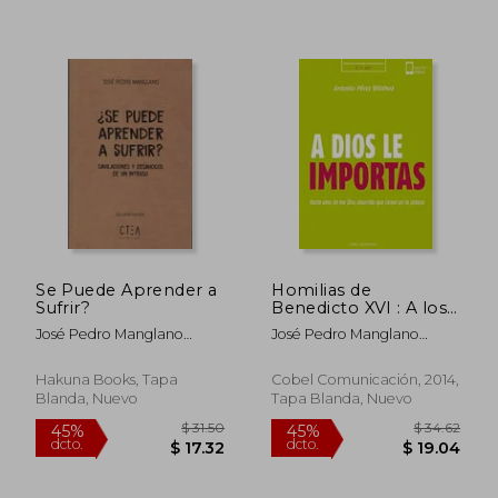
Se Puede Aprender a
Homilias de
Sufrir?
Benedicto XVI : A los
jóvenes
José Pedro Manglano
José Pedro Manglano
Castellary
Castellary
Hakuna Books, Tapa
Cobel Comunicación, 2014,
Blanda, Nuevo
Tapa Blanda, Nuevo
$ 31.50
$ 44
45%
45%
dcto.
dcto.
$ 17.32
$ 24.