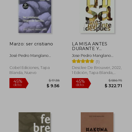
$ 9.56
$ 9.
Marzo: ser cristiano
LA MISA ANTES
DURANTE Y
DESPUES
José Pedro Manglano
Jose Pedro Manglano
Castellary
Castellary
(1)
Cobel Ediciones, Tapa
Desclee De Brouwer, 2022,
Blanda, Nuevo
1 Edición, Tapa Blanda,
Usado