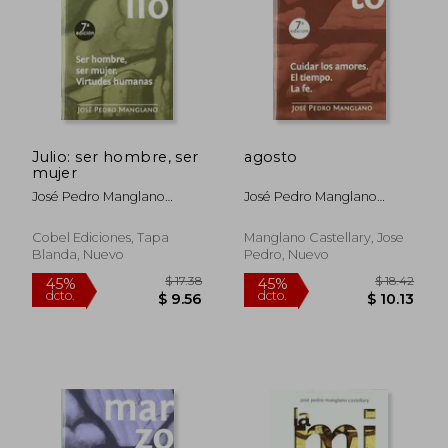
Julio: ser hombre, ser
agosto
mujer
José Pedro Manglano
José Pedro Manglano
Castellary
Castellary
Cobel Ediciones, Tapa
Manglano Castellary, Jose
Blanda, Nuevo
Pedro, Nuevo
$ 17.38
$ 17
45%
45%
dcto.
dcto.