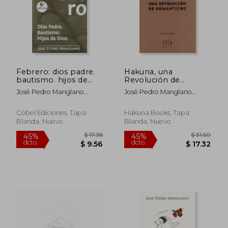
$ 17.15
$ 17
45%
45%
dcto.
dcto.
$ 9.43
$ 9.
Febrero: dios padre.
Hakuna, una
bautismo. hijos de
Revolución de
dios
Románticos
José Pedro Manglano
José Pedro Manglano
Castellary
Castellary
Cobel Ediciones, Tapa
Hakuna Books, Tapa
Blanda, Nuevo
Blanda, Nuevo