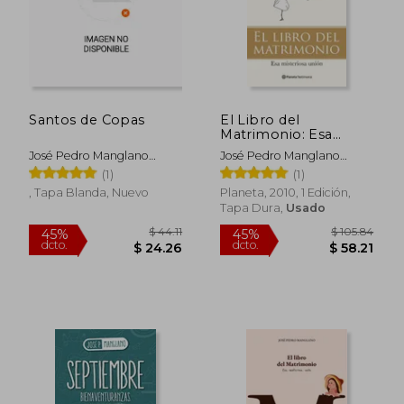
$ 17.38
$ 18.
45%
45%
dcto.
dcto.
$ 9.56
$ 10.
Santos de Copas
El Libro del
Matrimonio: Esa
Misteriosa Unión
José Pedro Manglano
José Pedro Manglano
(Planeta Testimonio)
Castellary
Castellary
(1)
(1)
, Tapa Blanda, Nuevo
Planeta, 2010, 1 Edición,
Tapa Dura,
Usado