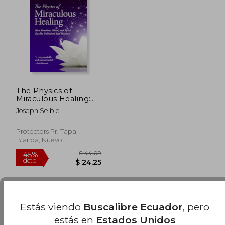
40%
45%
dcto.
dcto.
$ 28.33
$ 35.
The Physics of
Miraculous Healing:
How Emotion, Mind,
Joseph Selbie
and Spirit Enable
Unlimited Self-
Healing (en Inglés)
Protectors Pr, Tapa
Blanda, Nuevo
Estás viendo
Buscalibre Ecuador
, pero
Se han encontrado pocos libros. Puedes
Repetir
estás en
Estados Unidos
la Búsqueda
sin exigir que estén presentes todos