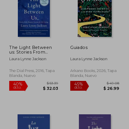
$ 45.18
$ 50
45%
45%
dcto.
dcto.
$ 24.85
$ 27.
The Light Between
Guiados
us: Stories From
Heaven. Lessons for
Laura Lynne Jackson
Laura Lynne Jackson
the Living. (en Inglés)
The Dial Press, 2016, Tapa
Arkano Books, 2026, Tapa
Blanda, Nuevo
Blanda, Nuevo