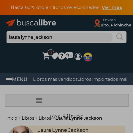
Hasta 60% dto en libros seleccionados
Ver más
Enviar a
Quito, Pichincha
0
MENÚ
Libros más vendidos
Libros importados más v
=
Ver Filtros
Inicio
Libros
Libros
Laura Lynne Jackson
Laura Lynne Jackson