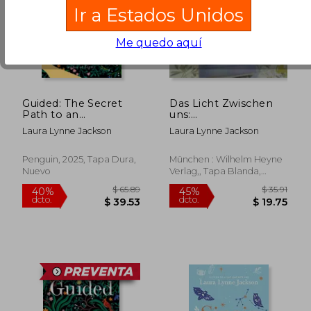
Ir a Estados Unidos
Me quedo aquí
Guided: The Secret
Das Licht Zwischen
$ 605.31
$ 39.
Path to an
uns:
45%
45%
dcto.
dcto.
Illuminated Life (en
Jenseitsbotschaften
$ 332.92
$ 21.
Laura Lynne Jackson
Laura Lynne Jackson
Inglés)
von Verstorbenen,
Antworten für Unser
Leben, Erfahrungen
Penguin, 2025, Tapa Dura,
München : Wilhelm Heyne
Eines
Nuevo
Verlag,, Tapa Blanda,
Außergewöhnlichen
Nuevo
Mediums. (en
Alemán)