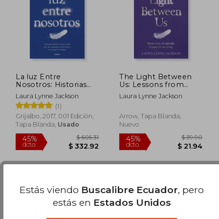
$ 53.39
$ 49.
40%
45%
dcto.
dcto.
$ 32.03
$ 26.
La luz Entre
The Light Between
Nosotros: Historias
Us: Lessons from
Desde el Cielo:
Heaven That Teach
Laura Lynne Jackson
Laura Lynne Jackson
Lecciones Para la Vida
Us to Live Better in
(1)
the Here and Now
Grijalbo, 2017, 001 Edición,
Arrow, Tapa Blanda,
Tapa Blanda,
Usado
Nuevo
Estás viendo
Buscalibre Ecuador
, pero
estás en
Estados Unidos