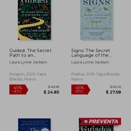
$ 64.52
$ 57.
40%
45%
dcto.
dcto.
$ 38.71
$ 31.
Guided: The Secret
Signs: The Secret
Path to an
Language of the
Illuminated Life (en
Universe (en Inglés)
Laura Lynne Jackson
Laura Lynne Jackson
Inglés)
Penguin, 2025, Tapa
Piatkus, 2019, Tapa Blanda,
Blanda, Nuevo
Nuevo