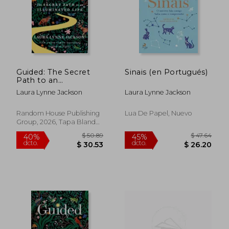
Guided: The Secret
Sinais (en Portugués)
Path to an
Illuminated Life (en
Laura Lynne Jackson
Laura Lynne Jackson
Inglés)
$ 65.89
$ 35
40%
45%
dcto.
dcto.
$ 39.53
$ 19.
Random House Publishing
Lua De Papel, Nuevo
Group, 2026, Tapa Blanda,
Nuevo