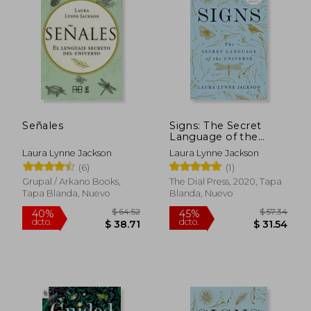
$ 19.00
$ 19.
Señales
Signs: The Secret
Language of the
Universe (en Inglés)
Laura Lynne Jackson
Laura Lynne Jackson
(6)
(1)
Grupal / Arkano Books,
The Dial Press, 2020, Tapa
Tapa Blanda, Nuevo
Blanda, Nuevo