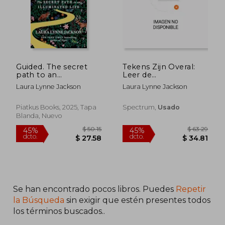
Guided. The secret
Tekens Zijn Overal:
path to an
Leer de
illuminated life
Boodschappen van
Laura Lynne Jackson
Laura Lynne Jackson
het Universum Zien
en Begrijpen (en
Dutch)
Piatkus Books, 2025, Tapa
Spectrum,
Usado
Blanda, Nuevo
$ 50.89
$ 47.
40%
45%
dcto.
dcto.
$ 30.53
$ 26.
Se han encontrado pocos libros. Puedes
Repetir
la Búsqueda
sin exigir que estén presentes todos
los términos buscados..