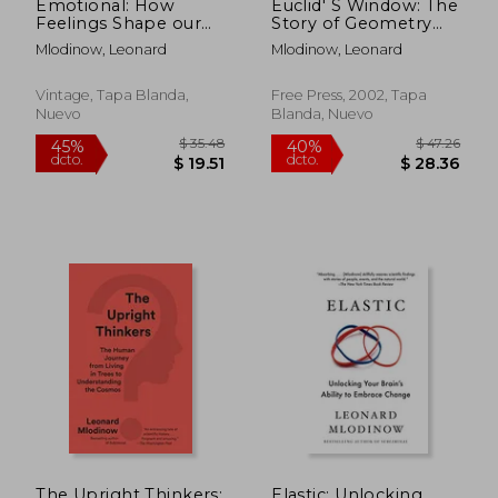
Emotional: How
Euclid' S Window: The
Feelings Shape our
Story of Geometry
Thinking (en Inglés)
From Parallel Lines to
Mlodinow, Leonard
Mlodinow, Leonard
Hyperspace (en
Inglés)
Vintage, Tapa Blanda,
Free Press, 2002, Tapa
Nuevo
Blanda, Nuevo
$ 47.35
$ 39.
45%
45%
dcto.
dcto.
$ 26.04
$ 21.
The Upright Thinkers:
Elastic: Unlocking