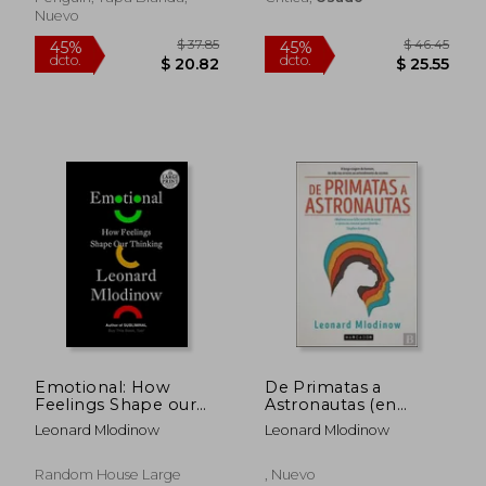
Nuevo
$ 59.64
$ 40.
40%
45%
dcto.
dcto.
$ 35.78
$ 22.
Emotional: How
De Primatas a
Feelings Shape our
Astronautas (en
Thinking (Random
Portugués)
Leonard Mlodinow
Leonard Mlodinow
House Large Print)
(en Inglés)
Random House Large
, Nuevo