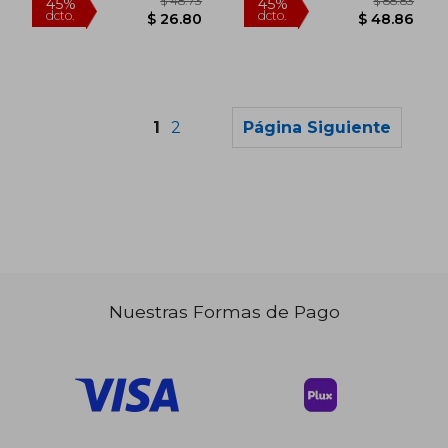
1
2
Página Siguiente
Nuestras Formas de Pago
$ 40.62
$ 44.
45%
45%
dcto.
dcto.
$ 22.34
$ 24.