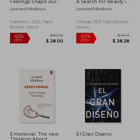
Feelings Shape our
A Search for Beauty in
Thinking (en Inglés)
Physics and in Life (en
Leonard Mlodinow
Leonard Mlodinow
Inglés)
Pantheon, 2022, Tapa
Vintage, 2011, Tapa Blanda,
Blanda, Nuevo
Nuevo
$ 57.23
$ 48.
45%
40%
dcto.
dcto.
$ 31.48
$ 29.
Emotional: The new
El Gran Diseno
Thinking About