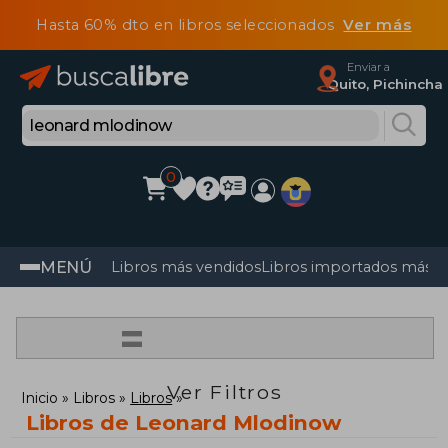
Hasta 60% dto en libros seleccionados
Ver más
Enviar a
Quito, Pichincha
0
MENÚ
Libros más vendidos
Libros importados más v
=
Ver Filtros
Inicio
Libros
Libros
Libros de Leonard Mlodinow