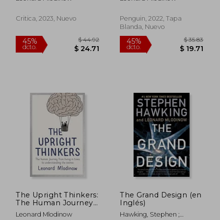
Critica, 2023, Nuevo
Penguin, 2022, Tapa
Blanda, Nuevo
The Upright Thinkers:
The Grand Design (en
$ 42.89
$ 65.
45%
45%
The Human Journey
Inglés)
dcto.
dcto.
$ 23.59
$ 36.
From Living in Trees
Leonard Mlodinow
Hawking, Stephen ;
to Understanding the