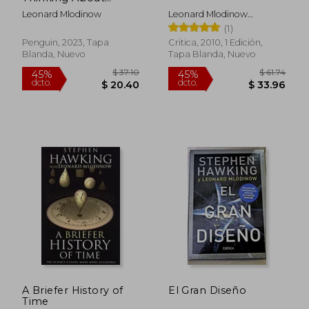
Feelings (en Inglés)
Leonard Mlodinow
Leonard Mlodinow
Hawking Stephen
(1)
Penguin, 2023, Tapa
Critica, 2010, 1 Edición,
Blanda, Nuevo
Tapa Blanda, Nuevo
$ 50.92
$ 47
45%
40%
dcto.
dcto.
$ 28.00
$ 28.
A Briefer History of
El Gran Diseño
Time