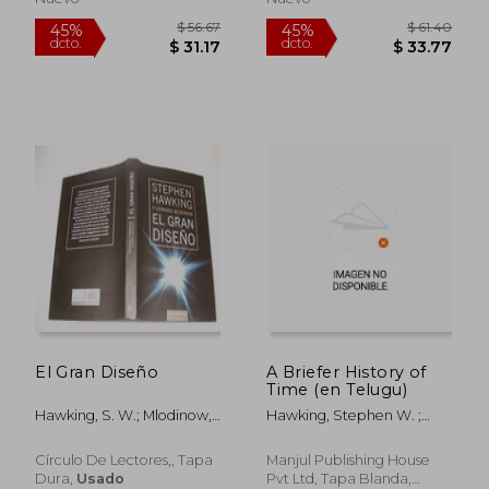
$ 37.85
$ 46.
45%
45%
dcto.
dcto.
$ 20.82
$ 25.
El Gran Diseño
A Briefer History of
Time (en Telugu)
Hawking, S. W.; Mlodinow,
Hawking, Stephen W. ;
Leonard
Mlodinow, Leonard
Círculo De Lectores,, Tapa
Manjul Publishing House
Dura,
Usado
Pvt Ltd, Tapa Blanda,