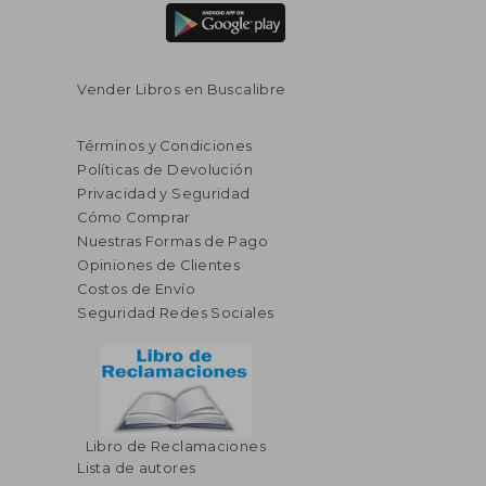
Vender Libros en Buscalibre
Términos y Condiciones
Políticas de Devolución
Privacidad y Seguridad
Cómo Comprar
Nuestras Formas de Pago
Opiniones de Clientes
Costos de Envío
Seguridad Redes Sociales
$ 48.73
$ 88.
45%
45%
Libro de Reclamaciones
dcto.
dcto.
$ 26.80
$ 48.
Lista de autores