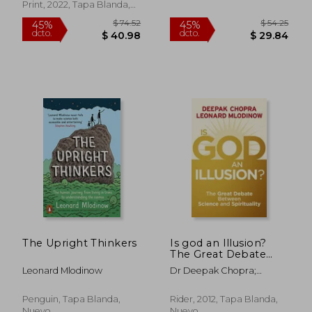
Print, 2022, Tapa Blanda,
Nuevo
$ 41.95
$ 47
45%
40%
dcto.
dcto.
$ 23.07
$ 28.
The Upright Thinkers
Is god an Illusion?
The Great Debate
Between Science and
Leonard Mlodinow
Dr Deepak Chopra;
Spirituality (en Inglés)
Leonard Mlodinow
Penguin, Tapa Blanda,
Rider, 2012, Tapa Blanda,
Nuevo
Nuevo