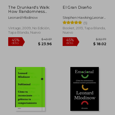
The Drunkard's Walk:
El Gran Diseño
$ 43.57
$ 44.
45%
45%
How Randomness
dcto.
dcto.
$ 23.96
$ 24.
Rules our Lives (en
Leonard Mlodinow
Stephen Hawking,Leonard
Inglés)
Mlodinow
(5)
Vintage, 2009, No Edición,
Booket, 2013, Tapa Blanda,
Tapa Blanda, Nuevo
Nuevo