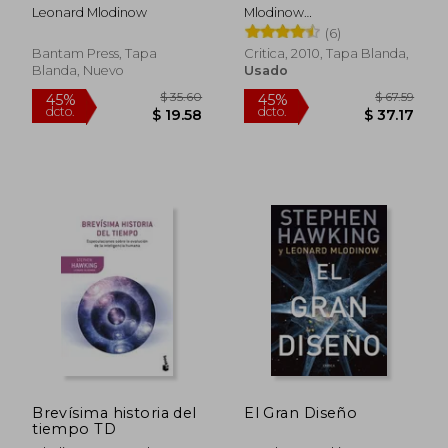
Leonard Mlodinow
Mlodinow
Leonard,Hawking Stephen
(6)
Bantam Press, Tapa
Critica, 2010, Tapa Blanda,
Blanda, Nuevo
Usado
$ 37.10
$ 61
45%
45%
dcto.
dcto.
$ 20.40
$ 33.
Brevísima historia del
El Gran Diseño
tiempo TD