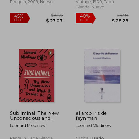
Penguin, 2009, Nuevo
Vintage, 1900, Tapa
Blanda, Nuevo
$ 36.79
$ 58.
45%
45%
dcto.
dcto.
$ 20.23
$ 31.
Subliminal: The New
el arco iris de
Unconscious and
feynman
What it Teaches Us
Leonard Mlodinow
Leonard Mlodinow
Penguin, Tapa Blanda,
Crítica,
Usado