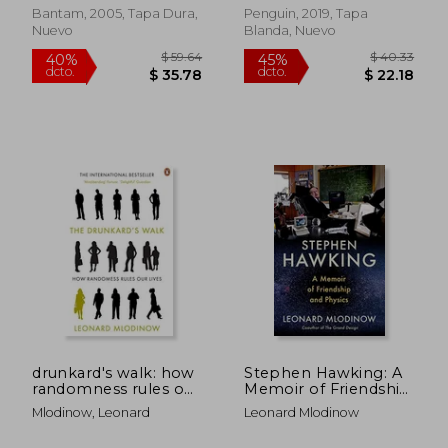
Bantam, 2005, Tapa Dura,
Penguin, 2019, Tapa
$ 36.29
$ 48.
Nuevo
Blanda, Nuevo
45%
45%
dcto.
dcto.
$ 19.96
$ 26.
drunkard's walk: how
Stephen Hawking: A
randomness rules our
Memoir of Friendship
lives (en Inglés)
and Physics (en
Mlodinow, Leonard
Leonard Mlodinow
Inglés)