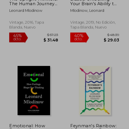
The Human Journey
Your Brain's Ability to
From Living in Trees
Embrace Change (en
Leonard Mlodinow
Mlodinow, Leonard
to Understanding the
Inglés)
Cosmos (en Inglés)
Vintage, 2016, Tapa
Vintage, 2019, No Edición,
Blanda, Nuevo
Tapa Blanda, Nuevo
$ 35.48
$ 47.
45%
40%
dcto.
dcto.
$ 19.51
$ 28.
Emotional: How
Feynman's Rainbow: