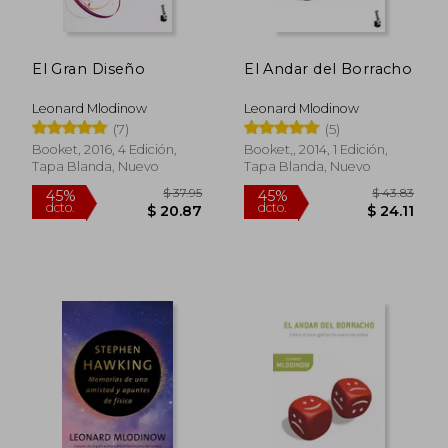
El Gran Diseño
El Andar del Borracho
Leonard Mlodinow
Leonard Mlodinow
(7)
(5)
Booket, 2016, 4 Edición,
Booket,, 2014, 1 Edición,
Tapa Blanda, Nuevo
Tapa Blanda, Nuevo
$ 37.95
$ 43.
45%
45%
dcto.
dcto.
$ 20.87
$ 24.