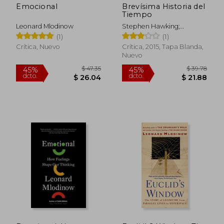
Emocional
Brevísima Historia del
Tiempo
Leonard Mlodinow
Stephen Hawking;
Leonard Mlodinow
(1)
(1)
Crítica, Nuevo
Crítica, 2015, Tapa Blanda,
$ 65.91
$ 45.
Nuevo
40%
45%
dcto.
dcto.
$ 39.55
$ 25.