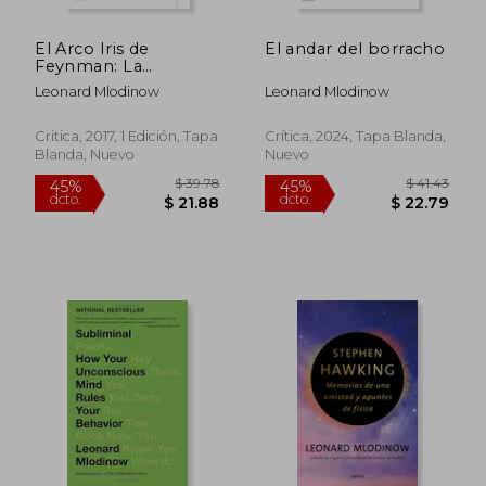
El Arco Iris de
El andar del borracho
Feynman: La
Búsqueda de la
Leonard Mlodinow
Leonard Mlodinow
Belleza en la Física y
en la Vida
Critica, 2017, 1 Edición, Tapa
Crítica, 2024, Tapa Blanda,
Blanda, Nuevo
Nuevo
$ 39.78
$ 41.
45%
45%