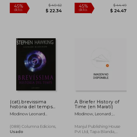
Nuevo
$ 74.52
$ 54.
45%
45%
dcto.
dcto.
$ 40.98
$ 29.
(cat).brevissima
A Briefer History of
historia del temps
Time (en Maratí)
(idees) (en Catalán)
Mlodinow Leonard
Mlodinow, Leonard ;
Hawking Stephen
Hawking, Stephen ;
Navare, Sharad
(088) Columna Edicions,
Manjul Publishing House
Usado
Pvt Ltd, Tapa Blanda,
Nuevo