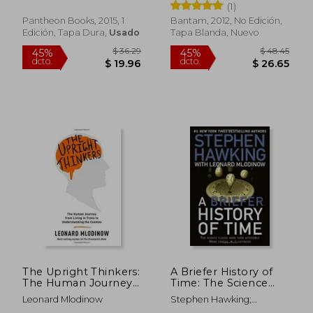
Mlodinow, Leonard
(1)
Cosmos [Hardcover]
[Jan 01, 1793]
Pantheon Books, 2015, 1
Bantam, 2012, No Edición,
Leonard
Edición, Tapa Dura,
Usado
Tapa Blanda, Nuevo
Mlodinow,Leonard
Mlodinow (en Inglés)
The Upright Thinkers:
A Briefer History of
The Human Journey
Time: The Science
From Living in Trees
Classic Made More
Leonard Mlodinow
Stephen Hawking;
to Understanding the
Accessible (en Inglés)
$ 44.92
$ 35.
45%
45%
Leonard Mlodinow