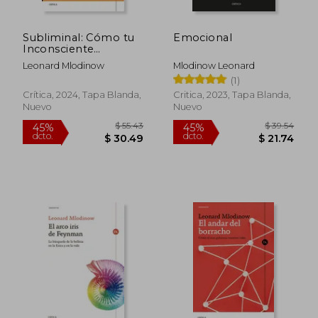
Subliminal: Cómo tu
Emocional
Inconsciente
Gobierna tu
Leonard Mlodinow
Mlodinow Leonard
Comportamiento
(1)
Crítica, 2024, Tapa Blanda,
Critica, 2023, Tapa Blanda,
Nuevo
Nuevo
$ 55.43
$ 39.
45%
45%
dcto.
dcto.
$ 30.49
$ 21.