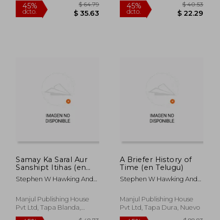
$ 56.67
$ 61.
45%
45%
dcto.
dcto.
$ 31.17
$ 33.
Samay Ka Saral Aur
A Briefer History of
Sanshipt Itihas (en
Time (en Telugu)
Hindi)
Stephen W Hawking And
Stephen W Hawking And
Leonard Mlodinow
Leonard Mlodinow
Manjul Publishing House
Manjul Publishing House
Pvt Ltd, Tapa Blanda,
Pvt Ltd, Tapa Dura, Nuevo
Nuevo