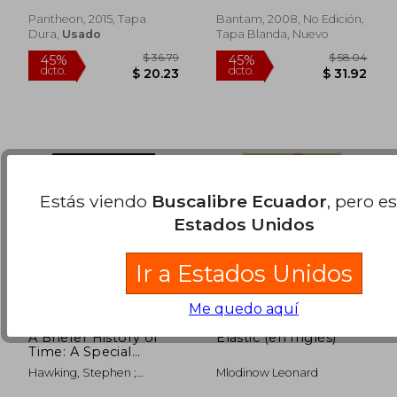
Cosmos (en Inglés)
dcto.
dcto.
$ 24.71
$ 19.
Pantheon, 2015, Tapa
Bantam, 2008, No Edición,
Dura,
Usado
Tapa Blanda, Nuevo
Estás viendo
Buscalibre Ecuador
, pero e
Estados Unidos
Ir a Estados Unidos
Me quedo aquí
A Briefer History of
Elastic (en Inglés)
Time: A Special
Edition of the Science
Hawking, Stephen ;
Mlodinow Leonard
Classic (en Inglés)
Mlodinow, Leonard