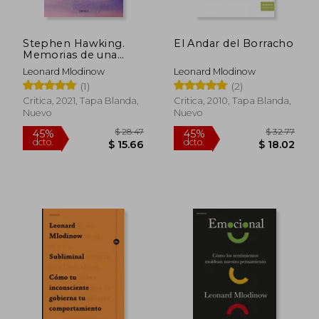
Stephen Hawking.
El Andar del Borracho
Memorias de una
Amistad y Apuntes de
Leonard Mlodinow
Leonard Mlodinow
Física
(1)
(2)
Critica, 2021, Tapa Blanda,
Critica, 2010, Tapa Blanda,
Nuevo
Nuevo
$ 28.47
$ 32.
45%
45%
dcto.
dcto.
$ 15.66
$ 18.