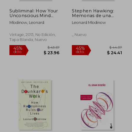
dcto.
dcto.
$ 21.88
$ 22.
Subliminal: How Your
Stephen Hawking:
Unconscious Mind
Memorias de una
Rules Your Behavior
amistad y apuntes
Mlodinow, Leonard
Leonard Mlodinow
(en Inglés)
Vintage, 2013, No Edición,
,, Nuevo
Tapa Blanda, Nuevo