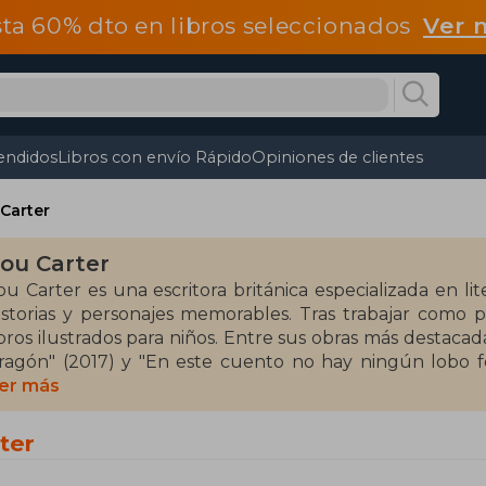
ta 60% dto en libros seleccionados
Ver 
endidos
Libros con envío Rápido
Opiniones de clientes
Carter
ou Carter
ou Carter es una escritora británica especializada en li
istorias y personajes memorables. Tras trabajar como pr
ibros ilustrados para niños. Entre sus obras más destac
ragón" (2017) y "En este cuento no hay ningún lobo f
ectores con sus narrativas ingeniosas y humorísticas.
er más
arter ha colaborado con ilustradores talentosos para dar
ter
exto e ilustraciones de manera armoniosa. Su experi
omprender las inquietudes y gustos de los niños, lo que se