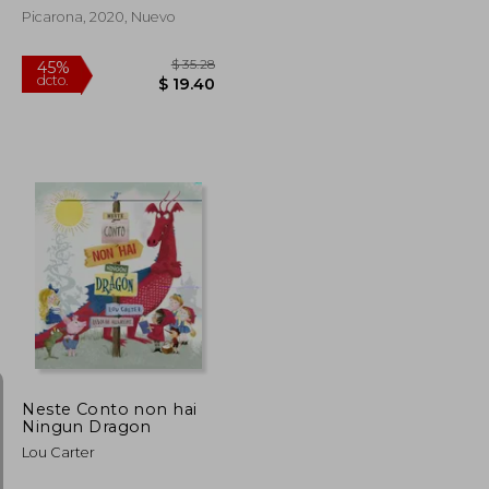
Picarona, 2020, Nuevo
$ 35.28
$ 35.28
45%
dcto.
$ 19.40
$ 19.40
Neste Conto non hai
Ningun Dragon
Lou Carter