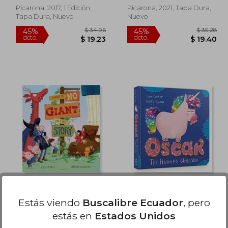
Picarona, 2017, 1 Edición,
Picarona, 2021, Tapa Dura,
Tapa Dura, Nuevo
Nuevo
 34.96
$ 34.96
45%
45%
dcto.
dcto.
19.23
$ 19.23
There is no Giant in
Oscar the Hungry
This Story (en Inglés)
Unicorn (en Inglés)
Estás viendo
Buscalibre Ecuador
, pero
Lou Carter
Lou Carter
estás en
Estados Unidos