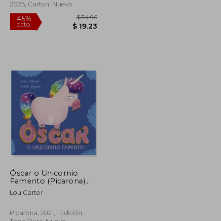
2025, Carton, Nuevo
Óscar o Unicornio
Famento (Picarona)
(en Gallego)
$ 35.28
$ 34.96
45%
Lou Carter
dcto.
$ 19.40
$ 19.23
Picarona, 2021, 1 Edición,