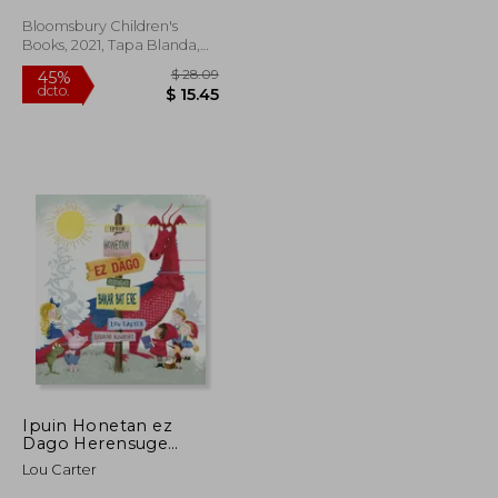
Bloomsbury Children's
Books, 2021, Tapa Blanda,
Nuevo
$ 38.48
$ 28.09
45%
dcto.
$ 21.17
$ 15.45
Ipuin Honetan ez
Dago Herensuge
Bakar bat ere
Lou Carter