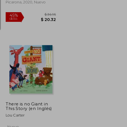
Picarona, 2020, Nuevo
$ 29.68
$ 36.95
45%
dcto.
$ 16.32
$ 20.32
There is no Giant in
This Story (en Inglés)
Lou Carter
, Nuevo