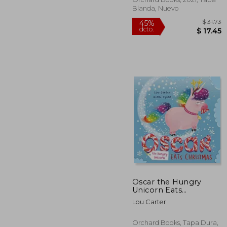
Blanda, Nuevo
45%
Oscar the Hungry
dcto.
$ 
Unicorn Eats
Christmas (en Inglés)
Lou Carter
Orchard Books, Tapa Dura,