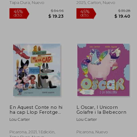
Tapa Dura, Nuevo
2025, Carton, Nuevo
En Aquest Conte no hi
L Oscar, l Unicorn
ha cap Llop Ferotge
Golafre i la Bebecorn
(en Catalán)
$ 41.95
$ 34.96
45%
45%
Lou Carter
Lou Carter
dcto.
dcto.
23.07
$ 19.23
Picarona, 2021, 1 Edición,
Picarona, Nuevo