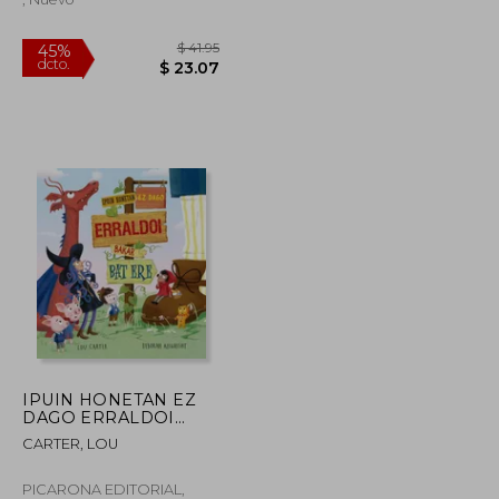
$ 38.26
$ 41.95
45%
IPUIN HONETAN EZ
dcto.
$ 22.96
$ 23.07
DAGO ERRALDOI
BAKAR BAT ERE (en
CARTER, LOU
Euskera)
PICARONA EDITORIAL,