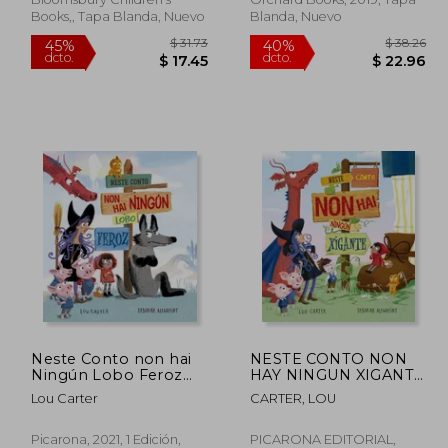
Books,, Tapa Blanda, Nuevo
Blanda, Nuevo
$ 31.73
$ 31.73
45%
40%
Neste Conto non hai
NESTE CONTO NON
dcto.
dcto.
17.45
$ 17.45
Ningún Lobo Feroz
HAY NINGUN XIGANTE
(Picarona) (en Gallego)
(en Gallego)
Lou Carter
CARTER, LOU
Picarona, 2021, 1 Edición,
PICARONA EDITORIAL,