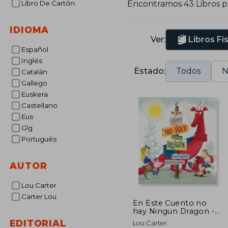
Libro De Cartón
Encontramos 43 Libros 
S
c
IDIOMA
Ver:
Libros Fí
Español
Inglés
Estado:
Todos
N
Catalán
Gallego
Euskera
Castellano
Eus
Glg
Portugués
AUTOR
Lou Carter
Carter Lou
En Este Cuento no
hay Ningun Dragon -
Lou Carter - Libro
EDITORIAL
Lou Carter
Físico