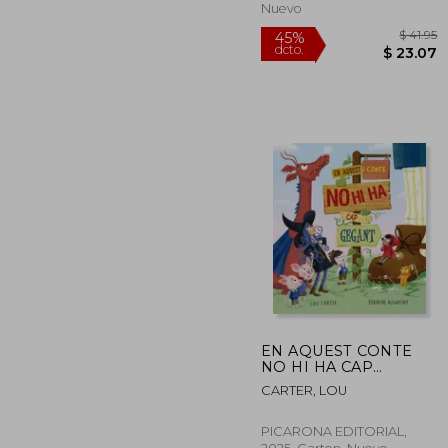
Nuevo
EN AQUEST CONTE
NO HI HA CAP
GEGANT (en Catalán)
45%
CARTER, LOU
dcto.
$ 
PICARONA EDITORIAL,