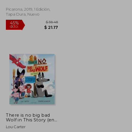
Picarona, 2019, 1 Edición,
Tapa Dura, Nuevo
$ 38.48
$ 38.48
45%
dcto.
$ 21.17
$ 21.17
There is no big bad
Wolf in This Story (en
Inglés)
Lou Carter