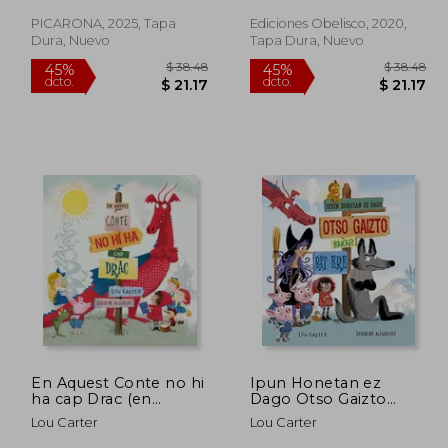
PICARONA, 2025, Tapa
Ediciones Obelisco, 2020,
Dura, Nuevo
Tapa Dura, Nuevo
 38.48
$ 38.48
45%
45%
dcto.
dcto.
 21.17
$ 21.17
En Aquest Conte no hi
Ipun Honetan ez
ha cap Drac (en
Dago Otso Gaizto
Catalán)
Bakar bat ere
Lou Carter
Lou Carter