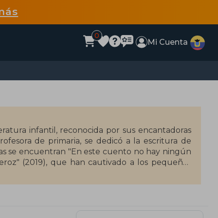
más
0
Mi Cuenta
teratura infantil, reconocida por sus encantadoras
ofesora de primaria, se dedicó a la escritura de
adas se encuentran "En este cuento no hay ningún
eroz" (2019), que han cautivado a los pequeños
 vida a sus historias, creando libros que combinan
encia en la educación primaria le ha permitido
 refleja en la relevancia y atractivo de sus obras.