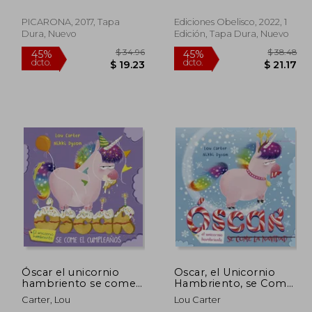
PICARONA, 2017, Tapa
Ediciones Obelisco, 2022, 1
Dura, Nuevo
Edición, Tapa Dura, Nuevo
 34.96
$ 34.96
45%
45%
dcto.
dcto.
19.23
$ 19.23
Óscar el unicornio
Oscar, el Unicornio
hambriento se come
Hambriento, se Come
el cumpleaños
la Navidad
Carter, Lou
Lou Carter