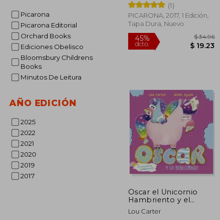
(1)
Picarona
PICARONA, 2017, 1 Edición,
Tapa Dura, Nuevo
Picarona Editorial
Orchard Books
Ediciones Obelisco
Bloomsbury Childrens
Books
Minutos De Leitura
$
45%
dcto.
$ 
AÑO EDICIÓN
2025
2022
2021
2020
2019
2017
Oscar el Unicornio
Hambriento y el
Bebecornio
Lou Carter