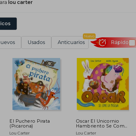
para
lou carter
u contribución a la literatura infantil ha sido ap
onsolidándola como una autora influyente en el género.
sicos
Nuevo
uevos
Usados
Anticuarios
Rápido
El Puchero Pirata
Oscar El Unicornio
(Picarona)
Hambriento Se Come
La Pascua
Lou Carter
Lou Carter