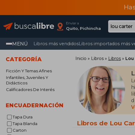
Has
Enviar a
Quito, Pichincha
MENÚ
Libros más vendidos
Libros importados más v
Inicio
Libros
Libros
Lou 
CATEGORÍA
Ficción Y Temas Afines
L
Infantiles, Juveniles Y
L
Didácticos
h
Calificadores De Interés
l
d
ENCUADERNACIÓN
l
V
Tapa Dura
C
Libros de Lou Car
Tapa Blanda
t
Carton
c