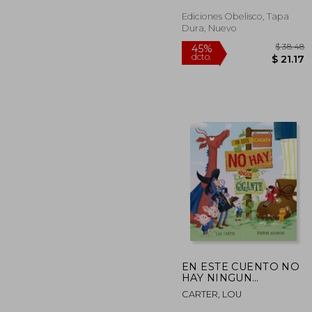
Ediciones Obelisco, Tapa
Dura, Nuevo
$
45%
dcto.
$
EN ESTE CUENTO NO
HAY NINGUN
GIGANTE (en
CARTER, LOU
Castellano)