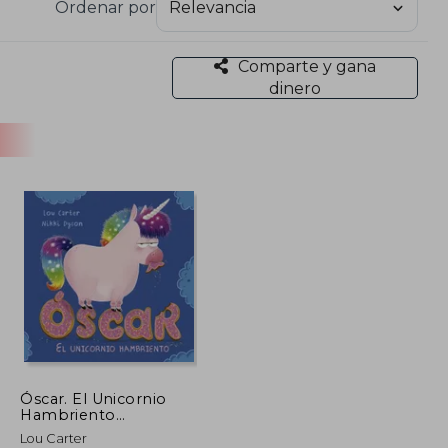
Ordenar por
reciada tanto por padres como por educadores,
Comparte y gana
dinero
Óscar. El Unicornio
Hambriento
(Picarona)
Lou Carter