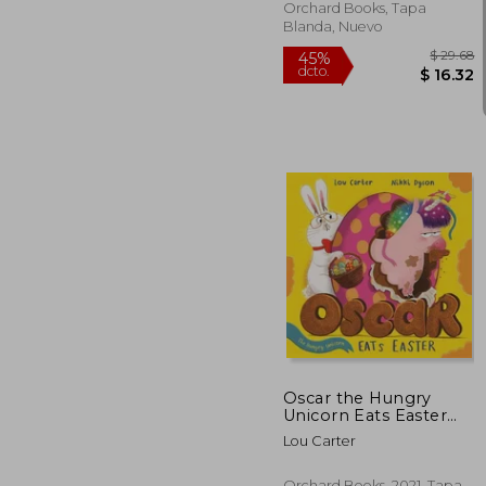
Orchard Books, Tapa
Blanda, Nuevo
$
45%
dcto.
$ 
Oscar the Hungry
Unicorn Eats Easter
(en Inglés)
Lou Carter
Orchard Books, 2021, Tapa