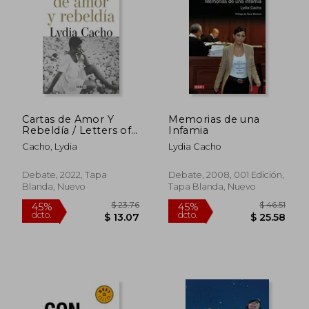
$ 42.09
$ 37.
40%
45%
dcto.
dcto.
$ 25.25
$ 20.
Cartas de Amor Y
Memorias de una
Rebeldía / Letters of
Infamia
Love and Rebellion
Cacho, Lydia
Lydia Cacho
Debate, 2022, Tapa
Debate, 2008, 001 Edición,
Blanda, Nuevo
Tapa Blanda, Nuevo