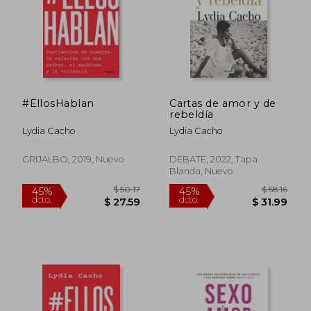
#EllosHablan
Cartas de amor y de
$ 46.51
$ 52.
rebeldía
45%
45%
dcto.
dcto.
$ 25.58
$ 29.
Lydia Cacho
Lydia Cacho
GRIJALBO, 2019, Nuevo
DEBATE, 2022, Tapa
Blanda, Nuevo