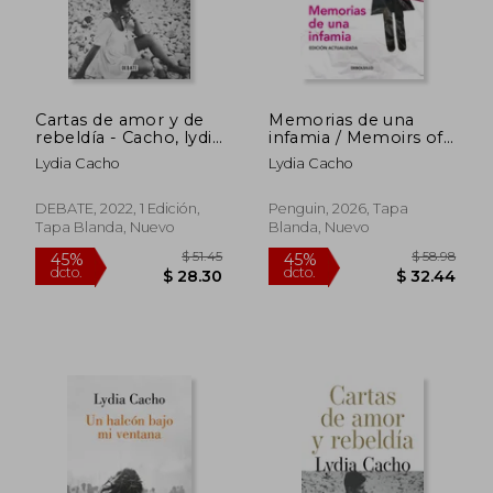
Cartas de amor y de
Memorias de una
rebeldía - Cacho, lydia
infamia / Memoirs of
- Libro Físico
an Infamy
Lydia Cacho
Lydia Cacho
DEBATE, 2022, 1 Edición,
Penguin, 2026, Tapa
Tapa Blanda, Nuevo
Blanda, Nuevo
$ 46.77
$ 36.
45%
45%
dcto.
dcto.
$ 25.72
$ 20.