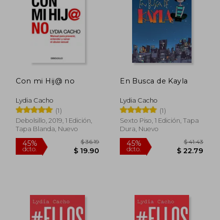
$ 23.76
$ 46
45%
45%
dcto.
dcto.
$ 13.07
$ 25.
Con mi Hij@ no
En Busca de Kayla
Lydia Cacho
Lydia Cacho
(1)
(1)
Debolsillo, 2019, 1 Edición,
Sexto Piso, 1 Edición, Tapa
Tapa Blanda, Nuevo
Dura, Nuevo