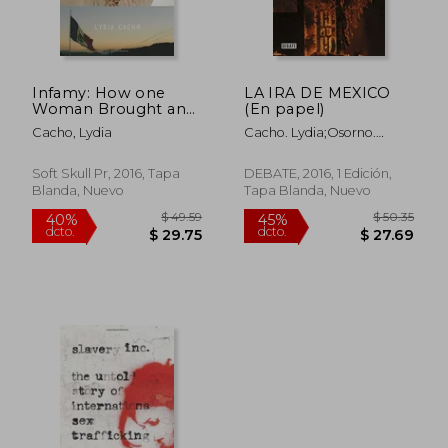
Infamy: How one
LA IRA DE MEXICO
Woman Brought an
(En papel)
International sex
Cacho, Lydia
Cacho. Lydia;Osorno.
Trafficking Ring to
Diego Enrique;Villoro. Juan
Justice (en Inglés)
Soft Skull Pr, 2016, Tapa
DEBATE, 2016, 1 Edición,
Blanda, Nuevo
Tapa Blanda, Nuevo