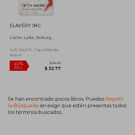
$ 56.11
$ 42.
45%
45%
dcto.
dcto.
$ 30.86
$ 23.
SLAVERY INC
Cacho, Lydia ; Boburg,
Elizabeth
Soft Skull Pr, Tapa Blanda,
Nuevo
Se han encontrado pocos libros. Puedes
Repetir
la Búsqueda
sin exigir que estén presentes todos
los términos buscados..