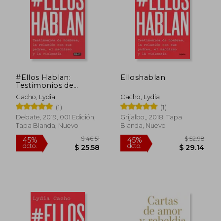
$ 36.19
$ 41.
45%
45%
dcto.
dcto.
$ 19.90
$ 22.
#Ellos Hablan:
Elloshablan
Testimonios de
Hombres, La
Cacho, Lydia
Cacho, Lydia
Relación Con Sus
(1)
(1)
Padres, El Machismo
Y La Violencia /
Debate, 2019, 001 Edición,
Grijalbo,, 2018, Tapa
#Themenspeak.
Tapa Blanda, Nuevo
Blanda, Nuevo
Testimonials from
Men, the
Relationship