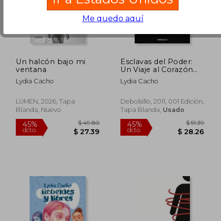
Me quedo aquí
Un halcón bajo mi
Esclavas del Poder:
ventana
Un Viaje al Corazón
de la Trata Sexual de
Lydia Cacho
Lydia Cacho
Mujeres y Niñas en el
Mundo (Ensayo-
Crónica)
LUMEN, 2026, Tapa
Debolsillo, 2011, 001 Edición,
Blanda, Nuevo
Tapa Blanda,
Usado
$ 51.16
$ 48.
45%
45%
dcto.
dcto.
$ 28.14
$ 26.