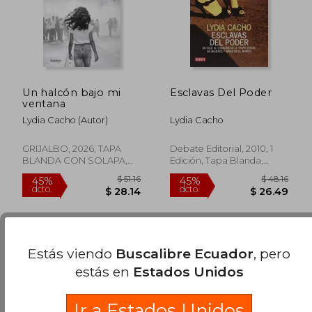
Un halcón bajo mi
Esclavas Del Poder
ventana
Lydia Cacho (Autor)
Lydia Cacho
GRIJALBO, 2026, TAPA
Debate Editorial, 2010, 1
BLANDA CON SOLAPA,
Edición, Tapa Blanda,
$ 39.28
$ 47.
45%
45%
Nuevo
Nuevo
dcto.
dcto.
$ 21.61
$ 26.
Estás viendo
Buscalibre Ecuador
, pero
estás en
Estados Unidos
Ir a Estados Unidos