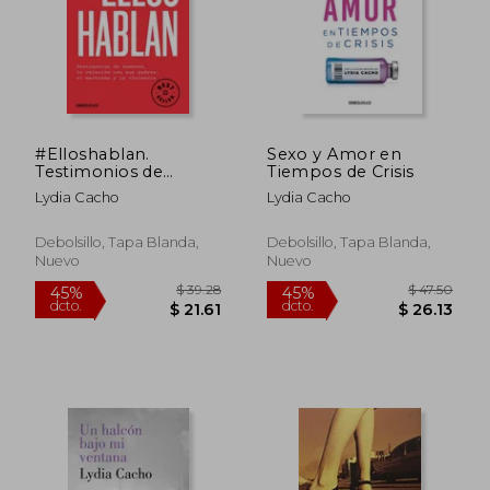
#Elloshablan.
Sexo y Amor en
Testimonios de
Tiempos de Crisis
Hombres, la Relación
Lydia Cacho
Lydia Cacho
con sus Padres, el
$ 50.17
$ 58
Machismo y la
45%
45%
dcto.
dcto.
Violencia
$ 27.59
$ 31.
Debolsillo, Tapa Blanda,
Debolsillo, Tapa Blanda,
Nuevo
Nuevo