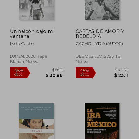
Un halcón bajo mi
CARTAS DE AMOR Y
ventana
REBELDIA
Lydia Cacho
CACHO, LYDIA (AUTOR)
LUMEN, 2026, Tapa
DEBOLSILLO, 2025, TB,
Blanda, Nuevo
Nuevo
$ 51.45
$ 58.
45%
45%
dcto.
dcto.
$ 28.30
$ 32.