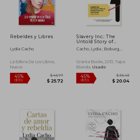
Rebeldes y Libres
Slavery Inc.: The
Untold Story of
International Sex
Lydia Cacho
Cacho, Lydia ; Boburg,
Trafficking (en Inglés)
Elizabeth
La Esfera De Los Libros,
Granta Books, 2013, Tapa
Nuevo
Blanda,
Usado
$ 49.80
$ 51
45%
45%
dcto.
dcto.
$ 27.39
$ 28.