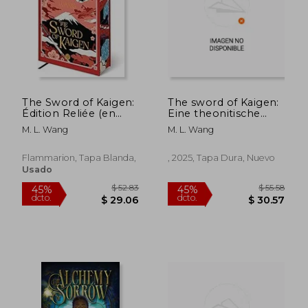
The Sword of Kaigen:
The sword of Kaigen:
$ 60.44
$ 84.
Édition Reliée (en
Eine theonitische
45%
40%
dcto.
dcto.
Francés)
Kriegsgeschichte (en
$ 33.24
$ 50.
M. L. Wang
M. L. Wang
Alemán)
Flammarion, Tapa Blanda,
, 2025, Tapa Dura, Nuevo
Usado