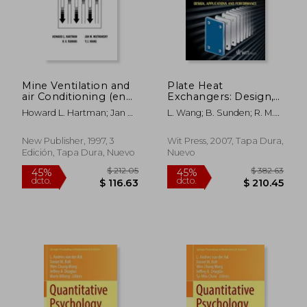
Mine Ventilation and
Plate Heat
air Conditioning (en
Exchangers: Design,
Inglés)
Applications and
Howard L. Hartman; Jan M.
L. Wang; B. Sunden; R. M.
Performance
Mutmansky; Raja V.
Manglik
(Developments in
Ramani; Y. J. Wang
Heat Transfer) (en
New Publisher, 1997, 3
Wit Press, 2007, Tapa Dura,
Inglés)
Edición, Tapa Dura, Nuevo
Nuevo
$ 75.15
$ 589.
45%
45%
dcto.
dcto.
$ 41.33
$ 324.