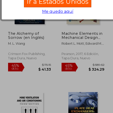
Ir a Estados Unidos
Me quedo aquí
The Alchemy of
Machine Elements in
Sorrow (en Inglés)
Mechanical Design
(What's new in Trades
M. L. Wang
Robert L. Mott; Edward M.
& Technology) (en
Vavrek; Jyhwen Wang
Inglés)
Crimson Fox Publishing,
Pearson, 2017, 6 Edición,
Tapa Dura, Nuevo
Tapa Dura, Nuevo
$ 45.96
$ 35.
45%
45%
dcto.
dcto.
$ 25.28
$ 19.