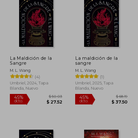
seudónimo Maya Lin Wang. Su obra ha
sido elogiada por su profundidad
emocional, construcción de mundos y
exploración de temas como la
propaganda y el poder.
La Maldición de la
La maldición de la
Sangre
sangre
M. L. Wang
M. L. Wang
(4)
(1)
Umbriel, 2024, Tapa
Umbriel, 2025, Tapa
Blanda, Nuevo
Blanda, Nuevo
$ 50.03
$ 68