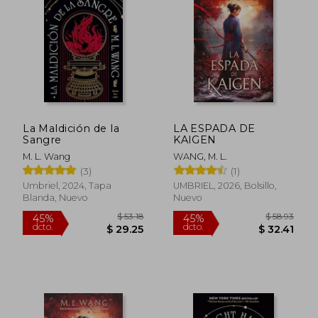
45%
45%
dcto.
dcto.
$ 27.52
$ 37.
La Maldición de la
LA ESPADA DE
Sangre
KAIGEN
M. L. Wang
WANG, M. L.
(3)
(1)
Umbriel, 2024, Tapa
UMBRIEL, 2026, Bolsillo,
Blanda, Nuevo
Nuevo