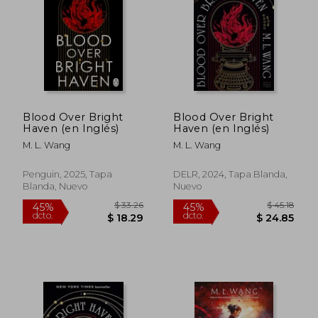
$ 56.28
$ 33.
45%
45%
dcto.
dcto.
$ 30.95
$ 18.
Blood Over Bright
Blood Over Bright
Haven (en Inglés)
Haven (en Inglés)
M. L. Wang
M. L. Wang
Penguin, 2025, Tapa
DELR, 2024, Tapa Blanda,
Blanda, Nuevo
Nuevo