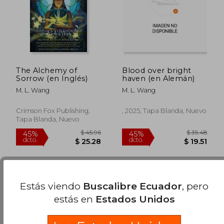
The Alchemy of
Blood over bright
Sorrow (en Inglés)
haven (en Alemán)
M. L. Wang
M. L. Wang
$ 52.83
$ 55
45%
45%
dcto.
dcto.
$ 29.06
$ 30.
Crimson Fox Publishing,
, 2025, Tapa Blanda, Nuevo
Tapa Blanda, Nuevo
Estás viendo
Buscalibre Ecuador
, pero
estás en
Estados Unidos