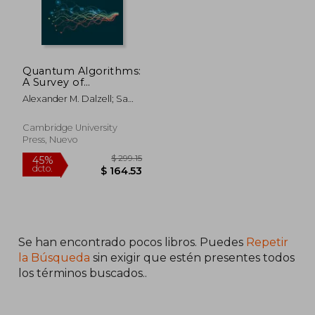
Quantum Algorithms:
A Survey of
Applications and
Alexander M. Dalzell; Sam
End-To-End
Mcardle; Mario Berta;
Complexities (en
Przemyslaw Bienias; Chi-
Inglés)
Cambridge University
Fang Chen; András Gilyén;
Press, Nuevo
Connor T. Hann; Michael J.
Kastoryano; Emil T.
Khabiboulline; Aleksander
Kubica; Grant Salton;
Samson Wang; Fernando
G. S. L. Brandão
Se han encontrado pocos libros. Puedes
Repetir
la Búsqueda
sin exigir que estén presentes todos
los términos buscados..
$ 225.76
$ 123.
45%
45%
dcto.
dcto.
$ 124.17
$ 68.