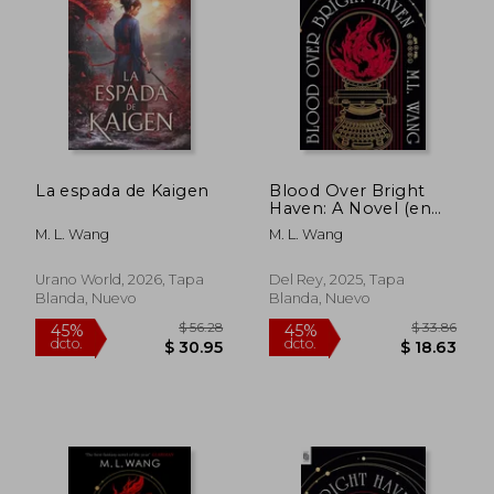
$ 53.18
$ 58.
45%
45%
dcto.
dcto.
$ 29.25
$ 32.
La espada de Kaigen
Blood Over Bright
Haven: A Novel (en
Inglés)
M. L. Wang
M. L. Wang
Urano World, 2026, Tapa
Del Rey, 2025, Tapa
Blanda, Nuevo
Blanda, Nuevo