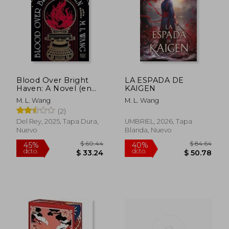
$ 33.26
$ 45
45%
45%
dcto.
dcto.
$ 18.29
$ 24.
Blood Over Bright
LA ESPADA DE
Haven: A Novel (en
KAIGEN
Inglés)
M. L. Wang
M. L. Wang
(2)
Del Rey, 2025, Tapa Dura,
UMBRIEL, 2026, Tapa
Nuevo
Blanda, Nuevo