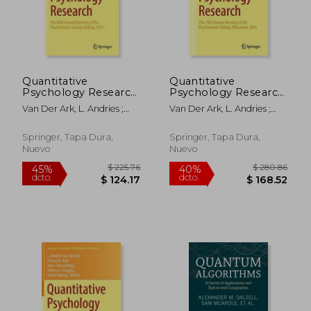
Quantitative
Quantitative
Psychology Research:
Psychology Research:
The 80th Annual
The 79th Annual
Van Der Ark, L. Andries ;
Van Der Ark, L. Andries ;
Meeting of the
Meeting of the
Bolt, Daniel M. ; Wang,
Bolt, Daniel M. ; Wang,
Psychometric
Psychometric
Wen-Chung
Wen-Chung
Society, Beijing, 2015
Society, Madison,
Springer, Tapa Dura,
Springer, Tapa Dura,
(en Inglés)
Wisconsin, 2014 (en
Nuevo
Nuevo
Inglés)
$ 212.05
$ 382.
45%
45%
dcto.
dcto.
$ 116.63
$ 210.