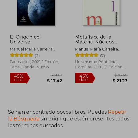
El Origen del
Metafísica de la
Universo
Materia: Núcleos
Temáticos de
Manuel María Carreira
Manuel María Carreira
Filosofía de la
Vérez
Vérez
(3)
(7)
Naturaleza, Materia
no Viviente
Didaskalos, 2021, 1 Edición,
Universidad Pontificia
Tapa Blanda, Nuevo
Comillas, 2001, 2ª Edición,
Tapa Blanda, Nuevo
Se han encontrado pocos libros. Puedes
Repetir
$ 31.67
$ 38.
45%
45%
la Búsqueda
sin exigir que estén presentes todos
dcto.
dcto.
$ 17.42
$ 21.
los términos buscados..