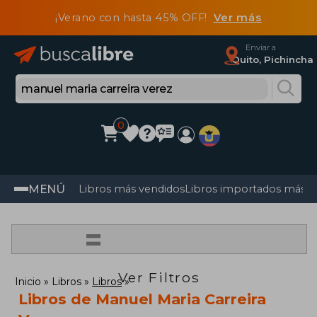
¡Verano con hasta 45% OFF!
Ver más
Enviar a
Quito, Pichincha
0
MENÚ
Libros más vendidos
Libros importados más v
=
Ver Filtros
Inicio
Libros
Libros
Libros de Manuel Maria Carreira