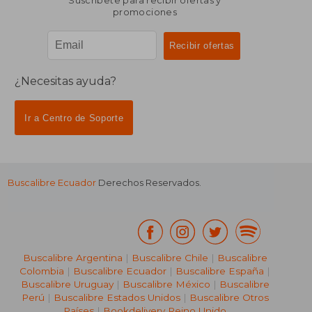
Suscríbete para recibir ofertas y
promociones
¿Necesitas ayuda?
Ir a Centro de Soporte
Buscalibre Ecuador
Derechos Reservados.
Buscalibre Argentina
|
Buscalibre Chile
|
Buscalibre
Colombia
|
Buscalibre Ecuador
|
Buscalibre España
|
Buscalibre Uruguay
|
Buscalibre México
|
Buscalibre
Perú
|
Buscalibre Estados Unidos
|
Buscalibre Otros
Países
|
Bookdelivery Reino Unido