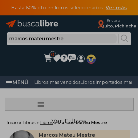
Hasta 60% dto en libros seleccionados
Ver más
Enviar a
Quito, Pichincha
0
MENÚ
Libros más vendidos
Libros importados más v
=
Ver Filtros
Inicio
Libros
Libros
Marcos Mateu Mestre
Marcos Mateu Mestre