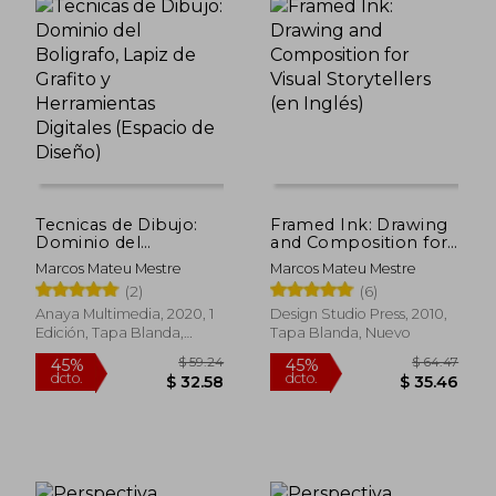
$ 56.56
$ 56.
45%
45%
dcto.
dcto.
$ 31.11
$ 31.
Tecnicas de Dibujo:
Framed Ink: Drawing
Dominio del
and Composition for
Boligrafo, Lapiz de
Visual Storytellers (en
Marcos Mateu Mestre
Marcos Mateu Mestre
Grafito y
Inglés)
(2)
(6)
Herramientas
Digitales (Espacio de
Anaya Multimedia, 2020, 1
Design Studio Press, 2010,
Diseño)
Edición, Tapa Blanda,
Tapa Blanda, Nuevo
Nuevo