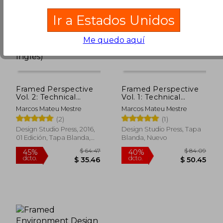
Ir a Estados Unidos
Me quedo aquí
$ 70.36
$ 66.
45%
45%
dcto.
dcto.
$ 38.70
$ 36.
Framed Perspective
Framed Perspective
Vol. 2: Technical
Vol. 1: Technical
Drawing for Shadows,
Drawing for Visual
Marcos Mateu Mestre
Marcos Mateu Mestre
Volume, and
Storytelling (en
(2)
(1)
Characters (en Inglés)
Inglés)
Design Studio Press, 2016,
Design Studio Press, Tapa
01 Edición, Tapa Blanda,
Blanda, Nuevo
Nuevo