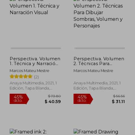
$ 59.24
$ 64.
45%
45%
dcto.
dcto.
$ 32.58
$ 35.
Perspectiva. Volumen
Perspectiva. Volumen
1. Técnica y Narración
2. Técnicas Para
Visual
Dibujar Sombras,
Marcos Mateu Mestre
Marcos Mateu Mestre
Volumen y
(2)
Personajes
Anaya Multimedia, 2021, 1
Anaya Multimedia, 2021, 1
Edición, Tapa Blanda,
Edición, Tapa Blanda,
Nuevo
Nuevo