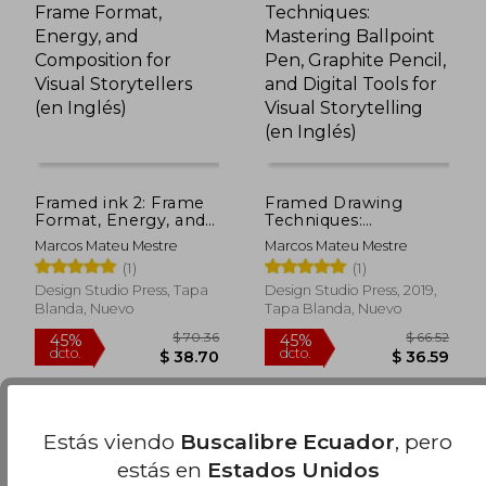
$ 73.80
$ 56.
45%
45%
dcto.
dcto.
$ 40.59
$ 31.
Framed ink 2: Frame
Framed Drawing
Format, Energy, and
Techniques:
Composition for
Mastering Ballpoint
Marcos Mateu Mestre
Marcos Mateu Mestre
Visual Storytellers (en
Pen, Graphite Pencil,
(1)
(1)
Inglés)
and Digital Tools for
Visual Storytelling (en
Design Studio Press, Tapa
Design Studio Press, 2019,
Inglés)
Blanda, Nuevo
Tapa Blanda, Nuevo
Estás viendo
Buscalibre Ecuador
, pero
estás en
Estados Unidos