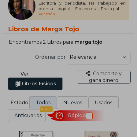
Escritora y periodista. Ha trabajado en
prensa digital, Eldiario.es, Praza.gal y
Ver más
Galizaanocero.tv; e impresa, Galicia Hoxe,
donde fue responsable del área de
políticas sociales y del suplemento
Libros de Marga Tojo
dominical hasta el cierre de esta cabecera,
Revista Luzes, El Correo Gallego y Revista
do Audiovisual Galego. Ha sido
Encontramos 2 Libros para
marga tojo
cofundadora del proyecto periodístico
Dioivo, además de participar en el Festival
Ordenar por
Cineuropa de Santiago. Afincada en
Madrid, forma parte del consejo editorial
de Altermundo. Es autora de poesía y
Comparte y
Ver:
ensayo.
gana dinero
Libros Físicos
Estado:
Todos
Nuevos
Usados
Nuevo
Anticuarios
Rápido