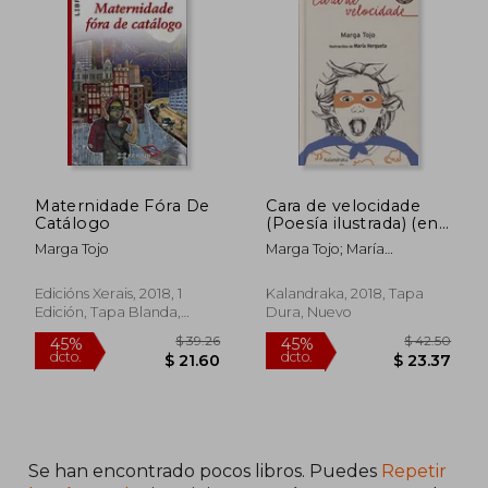
Maternidade Fóra De
Cara de velocidade
Catálogo
(Poesía ilustrada) (en
Gallego)
Marga Tojo
Marga Tojo; María
Hergueta
Edicións Xerais, 2018, 1
Kalandraka, 2018, Tapa
Edición, Tapa Blanda,
Dura, Nuevo
Nuevo
Se han encontrado pocos libros. Puedes
Repetir
$ 39.26
$ 42.