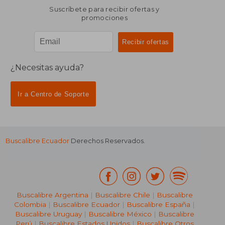
Suscríbete para recibir ofertas y
promociones
¿Necesitas ayuda?
Ir a Centro de Soporte
Buscalibre Ecuador
Derechos Reservados.
Buscalibre Argentina
|
Buscalibre Chile
|
Buscalibre
Colombia
|
Buscalibre Ecuador
|
Buscalibre España
|
Buscalibre Uruguay
|
Buscalibre México
|
Buscalibre
Perú
|
Buscalibre Estados Unidos
|
Buscalibre Otros