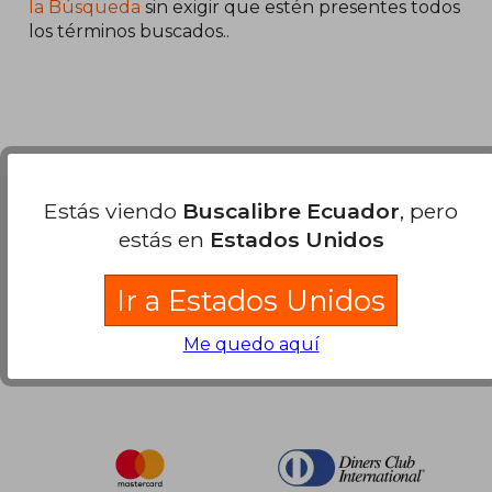
45%
45%
la Búsqueda
sin exigir que estén presentes todos
dcto.
dcto.
$ 21.60
$ 23.
los términos buscados..
Estás viendo
Buscalibre Ecuador
, pero
Nuestras Formas de Pago
estás en
Estados Unidos
Ir a Estados Unidos
Me quedo aquí