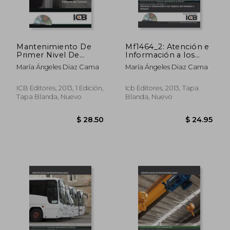
Mantenimiento De
Mf1464_2: Atención e
Primer Nivel De
Información a los
Vehículos De
Viajeros del Autobús
María Ángeles Diaz Cama
María Ángeles Diaz Cama
Transporte Por
o Autocar- Incluye
Carretera- Incluye
Contenido
Contenido
Multimedia
ICB Editores, 2013, 1 Edición,
Icb Editores, 2013, Tapa
Multimedia
Tapa Blanda, Nuevo
Blanda, Nuevo
$ 28.50
$ 24.