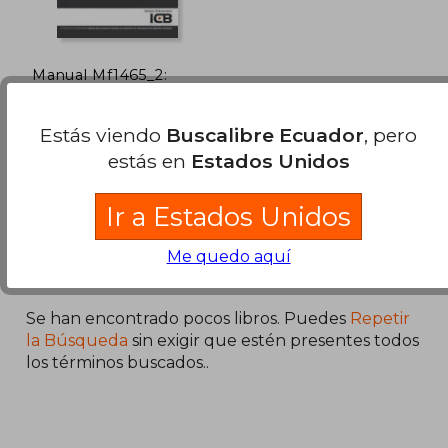
Manual Mf1465_2:
Operaciones de
Recogida y Entrega
María Ángeles Diaz Cama
de Mercancías
Estás viendo
Buscalibre Ecuador
, pero
ICB Editores, Tapa Blanda,
estás en
Estados Unidos
Nuevo
Ir a Estados Unidos
Me quedo aquí
Se han encontrado pocos libros. Puedes
Repetir
la Búsqueda
sin exigir que estén presentes todos
los términos buscados..
$ 63.43
45%
dcto.
$ 34.89