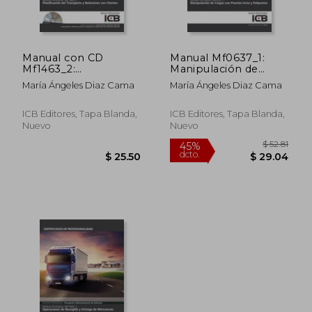
Manual con CD
Manual Mf0637_1:
Mf1463_2:
Manipulación de
Planificación del
Cargas con Puentes-
María Ángeles Diaz Cama
María Ángeles Diaz Cama
Transporte y
grúa y Polipastos
Relaciones con
Clientes
ICB Editores, Tapa Blanda,
ICB Editores, Tapa Blanda,
Nuevo
Nuevo
$ 52
45%
dcto.
$ 25.50
$ 29.