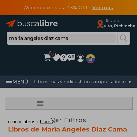
¡Verano con hasta 45% OFF!
Ver más
Enviar a
Quito, Pichincha
0
MENÚ
Libros más vendidos
Libros importados más v
=
Ver Filtros
Inicio
Libros
Libros
Libros de Maria Angeles Diaz Cama