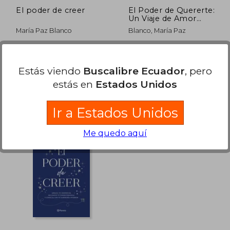
El poder de creer
El Poder de Quererte:
Un Viaje de Amor
Propio Y
María Paz Blanco
Blanco, María Paz
Transformación Para
Lograr La Vida Que
Mereces / The Power
Grupo Planeta, 2026,
Planeta, Tapa Blanda,
of Loving You
Rústica Con Solapas, Nuevo
Nuevo
Estás viendo
Buscalibre Ecuador
, pero
estás en
Estados Unidos
Ir a Estados Unidos
Me quedo aquí
 39.97
$ 42.73
45%
40%
dcto.
dcto.
21.98
$ 23.50