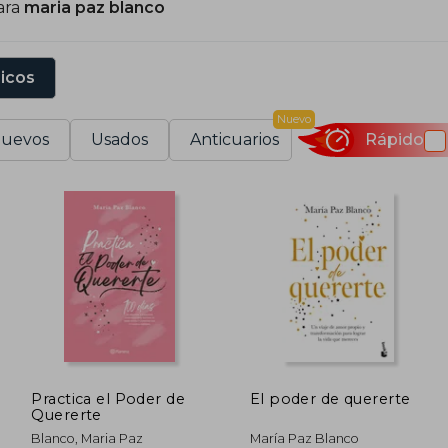
ara
maria paz blanco
 su propio camino de sanación y autotransformación.
sicos
Nuevo
uevos
Usados
Anticuarios
Rápido
Practica el Poder de
El poder de quererte
Quererte
Blanco, Maria Paz
María Paz Blanco