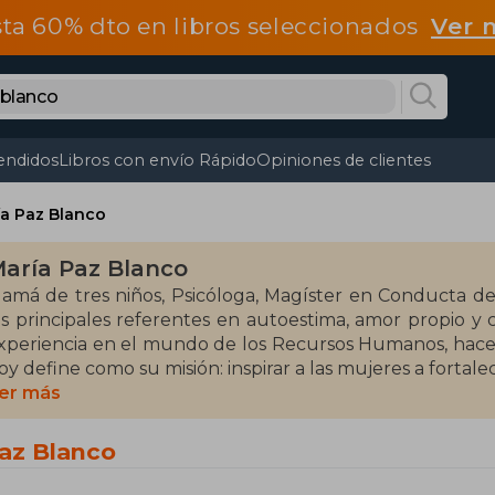
ta 60% dto en libros seleccionados
Ver 
endidos
Libros con envío Rápido
Opiniones de clientes
a Paz Blanco
aría Paz Blanco
amá de tres niños, Psicóloga, Magíster en Conducta del
as principales referentes en autoestima, amor propio y 
xperiencia en el mundo de los Recursos Humanos, hace c
oy define como su misión: inspirar a las mujeres a fortale
ienen con ellas mismas.Para esto, desarrolló el Méto
er más
MAPIP®), en el que une dos mundos aparentemente opues
a sido su herramienta fundamental para apoyar a mil
Paz Blanco
utoconocimiento y la gestión de su imagen, para que
esarrollo personal. Conferencista y autora, este es su se