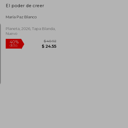
El poder de creer
María Paz Blanco
Planeta, 2026, Tapa Blanda,
Nuevo
$ 48.34
$ 40.92
40%
dcto.
$ 29.00
$ 24.55