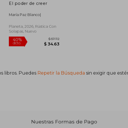
El poder de creer
María Paz Blanco|
Planeta, 2026, Rústica Con
Solapas, Nuevo
s libros. Puedes
Repetir la Búsqueda
sin exigir que est
 75.96
$ 57.72
40%
dcto.
45.58
$ 34.63
Nuestras Formas de Pago