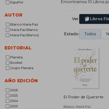
Encontramos 10 Libros p
Español
y
AUTOR
Ver:
Libros Fí
Blanco Maria Paz
Maria Paz Blanco
Estado:
Todos
N
Maria Paz Blanco|
EDITORIAL
Planeta
Booket
Grupo Planeta
AÑO EDICIÓN
2026
2025
El Poder de Quererte
2024
2023
Blanco, María Paz