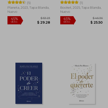
(5)
(1)
Planeta, 2023, Tapa Blanda,
Booket, 2025, Tapa Blanda,
Nuevo
Nuevo
 60.10
$ 53.23
45%
45%
dcto.
dcto.
33.05
$ 29.28