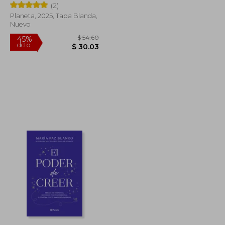
(2)
Planeta, 2025, Tapa Blanda,
Nuevo
$ 46.36
$ 54.60
45%
dcto.
$ 25.50
$ 30.03