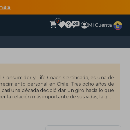
más
0
Mi Cuenta
 Consumidor y Life Coach Certificada, es una de
crecimiento personal en Chile. Tras ocho años de
asi una década decidió dar un giro hacia lo que
cer la relación más importante de sus vidas, la que
do Aplicado a la Psicología de Imagen Personal
tos: la Psicología con la Imagen Personal. Esta
es de consultantes a potenciarse a través del
 esta influya positivamente en su bienestar y
gundo libro, en el que recoge parte de su historia