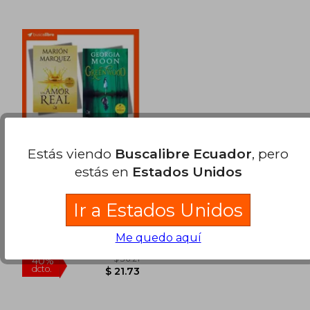
$ 41.63
$ 59.
45%
45%
dcto.
dcto.
$ 22.90
$ 32.
Estás viendo
Buscalibre Ecuador
, pero
estás en
Estados Unidos
2x1 Un Amor Real +
Greenwood
Marión Márquez Y Georgia
Ir a Estados Unidos
Moon
(1)
Oz Editorial, 2024, Tapa
Me quedo aquí
Blanda, Nuevo