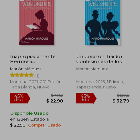
45%
45%
dcto.
dcto.
$ 23.75
$ 22.
Inapropiadamente
Un Corazon Traidor
Hermosa
Confesiones de los
(Confesiones de los
Welltonshire 3
Marión Márquez
Marion Marquez
Welltonshire 1)
(1)
Montena, 2021, 001 Edición,
Montena, 2023, 1 Edición,
Tapa Blanda, Nuevo
Tapa Blanda, Nuevo
Disponible
Usado
en Buen Estado a
$ 22.50
.
Comprar Usado