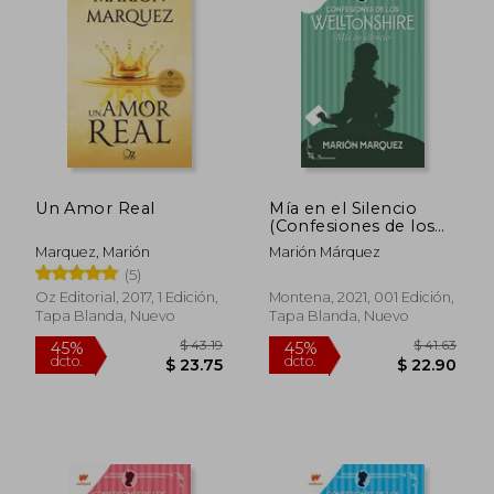
Un Amor Real
Mía en el Silencio
(Confesiones de los
Welltonshire 2)
Marquez, Marión
Marión Márquez
(5)
Oz Editorial, 2017, 1 Edición,
Montena, 2021, 001 Edición,
Tapa Blanda, Nuevo
Tapa Blanda, Nuevo
$ 43.19
$ 41.