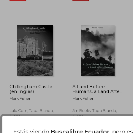
Chillingham Castle
A Land Before
(en Inglés)
Humans, a Land After
Humans (en Inglés)
Mark Fisher
Mark Fisher
Lulu.com, Tapa Blanda,
5m Books, Tapa Blanda,
$ 139.60
$ 35.
45%
45%
Nuevo
Nuevo
dcto.
dcto.
$ 76.78
$ 19.
Estás viendo
Buscalibre Ecuador
, pero e