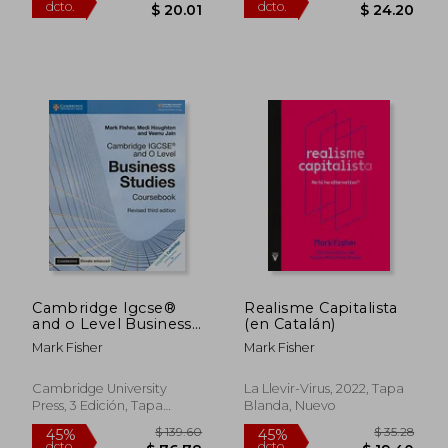
$ 49.17
$ 39.
45%
45%
Cambridge Igcse®
Realisme Capitalista
dcto.
dcto.
$ 27.04
$ 21.
and o Level Business
(en Catalán)
Studies Revised Cours
Mark Fisher
Mark Fisher
With Cambridge
Elevate Enhanced
Edition (2 Years)
Cambridge University
La Llevir-Virus, 2022, Tapa
(Cambridge
Press, 3 Edición, Tapa
Blanda, Nuevo
International Igcse)
Blanda, Nuevo
(en Inglés)