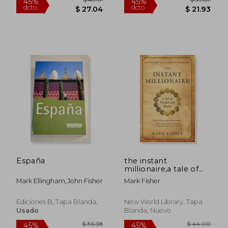
$ 104.60
$ 75.
45%
45%
dcto.
dcto.
$ 57.53
$ 41.
España
the instant
millionaire,a tale of
wisdom and wealth
Mark Ellingham,John Fisher
Mark Fisher
(en Inglés)
Ediciones B, Tapa Blanda,
New World Library, Tapa
Usado
Blanda, Nuevo