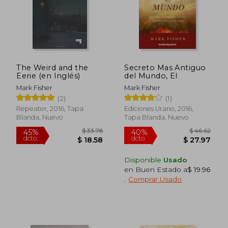
The Weird and the
Secreto Mas Antiguo
Eerie (en Inglés)
del Mundo, El
Mark Fisher
Mark Fisher
(2)
(1)
Repeater, 2016, Tapa
Ediciones Urano, 2016,
Blanda, Nuevo
Tapa Blanda, Nuevo
$ 36.29
$ 40.
45%
45%
dcto.
dcto.
$ 19.96
$ 22.
Disponible
Usado
en Buen Estado a
$ 19.96
.
Comprar Usado