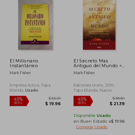
El Millonario
El Secreto Mas
Instantáneo
Antiguo del Mundo =
The World's Oldest
Mark Fisher
Mark Fisher
Secret
Empresa Activa, Tapa
Ediciones Urano, 2010,
$ 33.78
$ 46.
45%
40%
Blanda,
Usado
Tapa Blanda, Nuevo
dcto.
dcto.
$ 18.58
$ 27.
Disponible
Usado
en Buen Estado a
$ 19.96
.
Comprar Usado