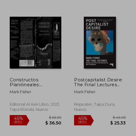
Constructos
Postcapitalist Desire:
Planilineales:
The Final Lectures
Materialismo Gótico y
(en Inglés)
Mark Fisher
Mark Fisher
Teoría-Ficción
Cibernética
Editorial Al Aire Libro, 2021,
Repeater, Tapa Dura,
Tapa Blanda, Nuevo
Nuevo