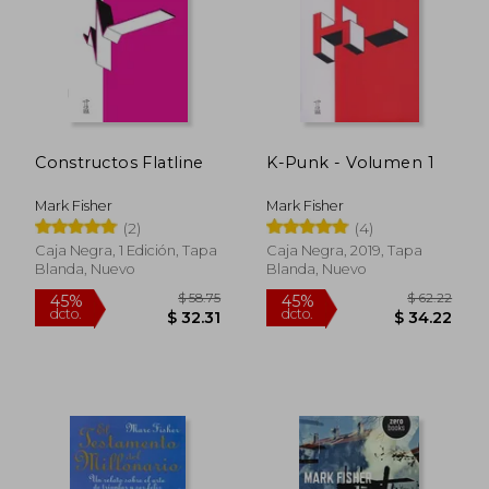
Constructos Flatline
K-Punk - Volumen 1
$ 35.65
$ 51
45%
45%
dcto.
dcto.
$ 19.61
$ 28.
Mark Fisher
Mark Fisher
(2)
(4)
Caja Negra, 1 Edición, Tapa
Caja Negra, 2019, Tapa
Blanda, Nuevo
Blanda, Nuevo