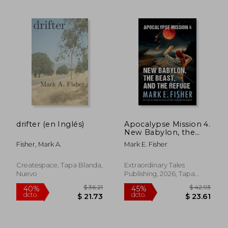
$ 45.64
$ 49.
40%
40%
dcto.
dcto.
$ 27.38
$ 29.
drifter (en Inglés)
Apocalypse Mission 4.
New Babylon, the
Beast, and the
Fisher, Mark A.
Mark E. Fisher
Refuge (en Inglés)
Createspace, Tapa Blanda,
Extraordinary Tales
Nuevo
Publishing, 2026, Tapa
Blanda, Nuevo