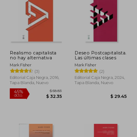
$ 44.92
$ 47
45%
45%
dcto.
dcto.
$ 24.71
$ 25.
Realismo capitalista
Deseo Postcapitalista.
no hay alternativa
Las últimas clases
Mark Fisher
Mark Fisher
(3)
(2)
Editorial Caja Negra, 2016,
Editorial Caja Negra, 2024,
Tapa Blanda, Nuevo
Tapa Blanda, Nuevo