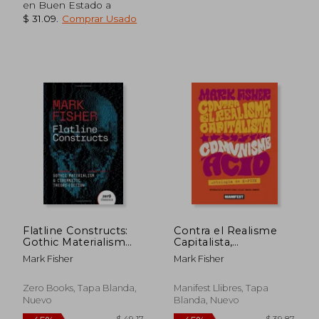
en Buen Estado a
$ 31.09
.
Comprar Usado
$ 66.36
$ 46.
45%
45%
dcto.
dcto.
$ 36.50
$ 25.
Flatline Constructs:
Contra el Realisme
Gothic Materialism
Capitalista,
and Cybernetic
Comunisme Acid (Cat)
Mark Fisher
Mark Fisher
Theory-Fiction (en
Inglés)
Zero Books, Tapa Blanda,
Manifest Llibres, Tapa
Nuevo
Blanda, Nuevo