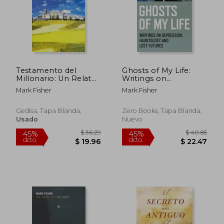
Testamento del
Ghosts of My Life:
Millonario: Un Relato
Writings on
Sobre el Arte Triunfar
Depression,
Mark Fisher
Mark Fisher
y Ser Feliz
Hauntology and Lost
$ 58.75
$ 62.
Futures (en Inglés)
45%
45%
dcto.
dcto.
$ 32.31
$ 34.
Gedisa, Tapa Blanda,
Zero Books, Tapa Blanda,
Usado
Nuevo