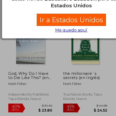
Estados Unidos
Ir a Estados Unidos
Me quedo aquí
God, Why Do I Have
the millionaire`s
to Die Like This? (en
secrets (en Inglés)
Inglés)
Mark Fisher
Mark Fisher
Independently Published,
Touchstone Books, Tapa
Tapa Blanda, Nuevo
Blanda, Nuevo
$ 48.34
$ 62.
40%
45%
dcto.
dcto.
$ 29.00
$ 34.