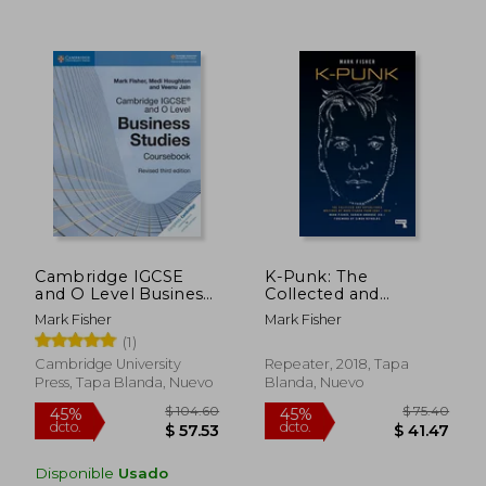
$ 43.16
$ 41.
45%
40%
dcto.
dcto.
$ 23.74
$ 24.
Cambridge IGCSE
K-Punk: The
and O Level Business
Collected and
Studies Revised
Unpublished Writings
Mark Fisher
Mark Fisher
Coursebook [With
of Mark Fisher (en
(1)
CDROM] (en Inglés)
Inglés)
Cambridge University
Repeater, 2018, Tapa
Press, Tapa Blanda, Nuevo
Blanda, Nuevo
Disponible
Usado