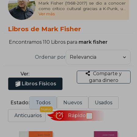
Mark Fisher (1968-2017) se dio a conocer
como crítico cultural gracias a K-Punk, un
Ver más
blog pionero en los primeros años de
internet en el que escribía extensos
artículos sobre música, filosofía
Libros de Mark Fisher
contemporánea, análisis político, ciencia-
ficción y cine. Más tarde empezó a
publicar en revistas y diarios de prestigio
Encontramos 110 Libros para
mark fisher
como The Guardian, The Wire o frieze. Es
autor de los libros Realismo capitalista,
Ordenar por
publicado en castellano por Caja Negra, y
Ghosts of my Life, una selección de
ensayos sobre futuros imposibles,
Comparte y
Ver:
depresión y la percepción cultural de la
gana dinero
memoria.
Libros Físicos
Estado:
Todos
Nuevos
Usados
Nuevo
Anticuarios
Rápido