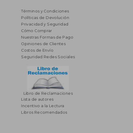
Términos y Condiciones
Políticas de Devolución
Privacidad y Seguridad
Cómo Comprar
Nuestras Formas de Pago
Opiniones de Clientes
Costos de Envío
Seguridad Redes Sociales
Libro de Reclamaciones
Lista de autores
$ 49.23
$ 45.
45%
45%
Incentivo a la Lectura
dcto.
dcto.
$ 27.07
$ 24.
Libros Recomendados