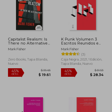
$ 54.42
$ 69.
45%
45%
dcto.
dcto.
$ 29.93
$ 38.
Capitalist Realism: Is
K Punk Volumen 3
There no Alternative?
Escritos Reunidos e
(en Inglés)
Ineditos
Mark Fisher
Mark Fisher
(3)
Zero Books, Tapa Blanda,
Caja Negra, 2021, 1 Edición,
Nuevo
Tapa Blanda, Nuevo