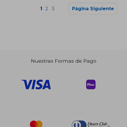
1
2
3
Página Siguiente
Nuestras Formas de Pago
$ 36.21
$ 42.
40%
45%
dcto.
dcto.
$ 21.73
$ 23.