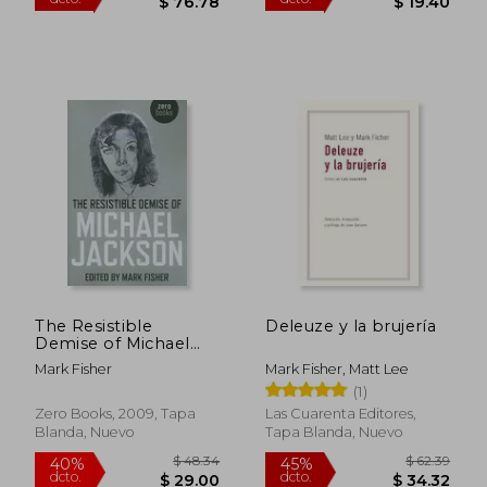
The Resistible
Deleuze y la brujería
Demise of Michael
Jackson (en Inglés)
$ 36.38
$ 44.
Mark Fisher
Mark Fisher, Matt Lee
45%
45%
dcto.
dcto.
$ 20.01
$ 24.
(1)
Zero Books, 2009, Tapa
Las Cuarenta Editores,
Blanda, Nuevo
Tapa Blanda, Nuevo