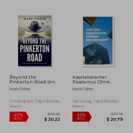
$ 39.66
$ 44.
40%
45%
dcto.
dcto.
$ 23.80
$ 24.
Beyond the
Kapitalistischer
Pinkerton Road (en
Realismus Ohne
Inglés)
Alternative? (en
Mark Fisher
Mark Fisher
Alemán)
Createspace, Tapa Blanda,
Vsa Verlag, Tapa Blanda,
Nuevo
Nuevo