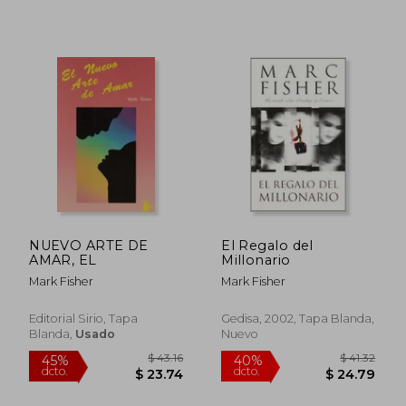
NUEVO ARTE DE
El Regalo del
AMAR, EL
Millonario
Mark Fisher
Mark Fisher
Editorial Sirio, Tapa
Gedisa, 2002, Tapa Blanda,
Blanda,
Usado
Nuevo
$ 36.29
$ 38.
45%
45%
dcto.
dcto.
$ 19.96
$ 21.