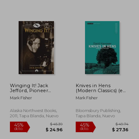
Winging It! Jack
Knives in Hens
Jefford, Pioneer
(Modern Classics) (en
Alaskan Aviator
Inglés)
Mark Fisher
Mark Fisher
(Caribou Classics) (en
Inglés)
Alaska Northwest Books,
Bloomsbury Publishing,
2011, Tapa Blanda, Nuevo
Tapa Blanda, Nuevo