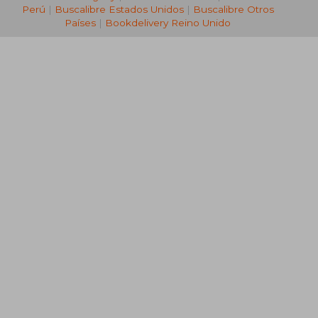
Perú
|
Buscalibre Estados Unidos
|
Buscalibre Otros
Países
|
Bookdelivery Reino Unido