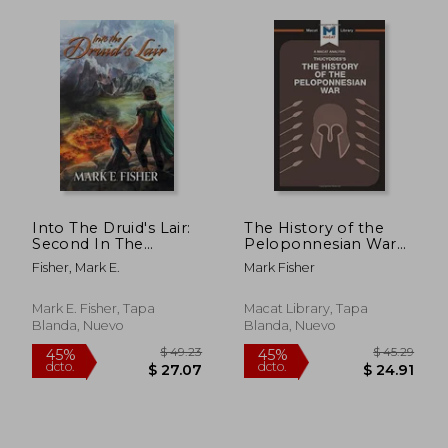
$ 58.20
$ 58.
45%
45%
Into The Druid's Lair:
The History of the
dcto.
dcto.
$ 32.01
$ 32.
Second In The
Peloponnesian War
Scepter and Tower
(The Macat Library)
Fisher, Mark E.
Mark Fisher
Trilogy (en Inglés)
Mark E. Fisher, Tapa
Macat Library, Tapa
Blanda, Nuevo
Blanda, Nuevo