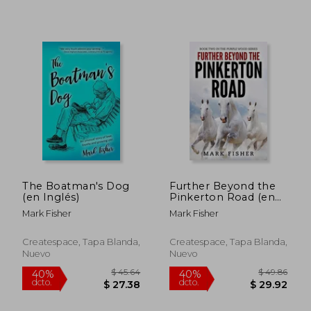
$ 33.46
$ 41
45%
45%
dcto.
dcto.
$ 18.40
$ 22.
The Boatman's Dog
Further Beyond the
(en Inglés)
Pinkerton Road (en
Inglés)
Mark Fisher
Mark Fisher
Createspace, Tapa Blanda,
Createspace, Tapa Blanda,
Nuevo
Nuevo