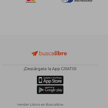
¡Descárgate la App GRATIS!
$ 45.41
$ 45.
45%
45%
dcto.
dcto.
$ 24.98
$ 24.
Vender Libros en Buscalibre