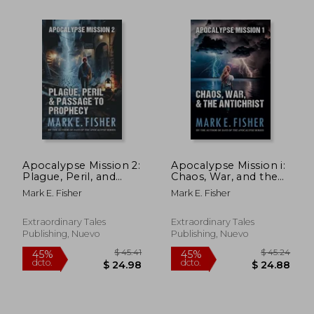
$ 50.36
$ 37.
40%
45%
dcto.
dcto.
$ 30.22
$ 20.
Apocalypse Mission 2:
Apocalypse Mission i:
Plague, Peril, and
Chaos, War, and the
Passage to Prophecy
Antichrist (en Inglés)
Mark E. Fisher
Mark E. Fisher
(en Inglés)
Extraordinary Tales
Extraordinary Tales
Publishing, Nuevo
Publishing, Nuevo