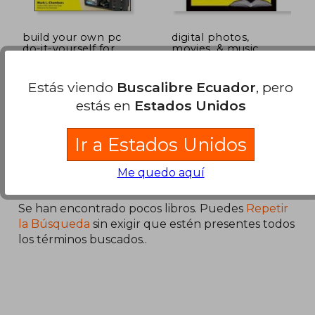
build your own pc
digital photos,
do-it-yourself for
movies, & music
dummies
gigabook for
Mark L. Chambers
Mark L. (edt) Chambers
dummies
Estás viendo
Buscalibre Ecuador
, pero
John Wiley & Sons Inc,
John Wiley & Sons Inc,
estás en
Estados Unidos
Nuevo
Nuevo
Ir a Estados Unidos
Me quedo aquí
Se han encontrado pocos libros. Puedes
Repetir
la Búsqueda
sin exigir que estén presentes todos
los términos buscados..
$ 58.35
$ 80.
45%
45%
dcto.
dcto.
$ 32.09
$ 44.