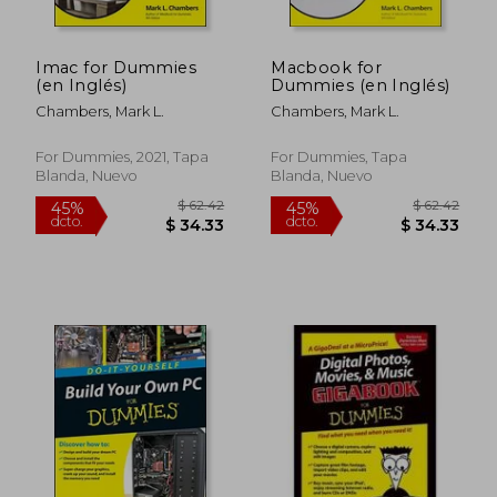
Imac for Dummies
Macbook for
(en Inglés)
Dummies (en Inglés)
Chambers, Mark L.
Chambers, Mark L.
For Dummies, 2021, Tapa
For Dummies, Tapa
Blanda, Nuevo
Blanda, Nuevo
$ 62.42
$ 62.
45%
45%
dcto.
dcto.
$ 34.33
$ 34.