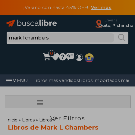
¡Verano con hasta 45% OFF!
Ver más
Enviar a
Quito, Pichincha
0
MENÚ
Libros más vendidos
Libros importados más v
=
Ver Filtros
Inicio
Libros
Libros
Libros de Mark L Chambers