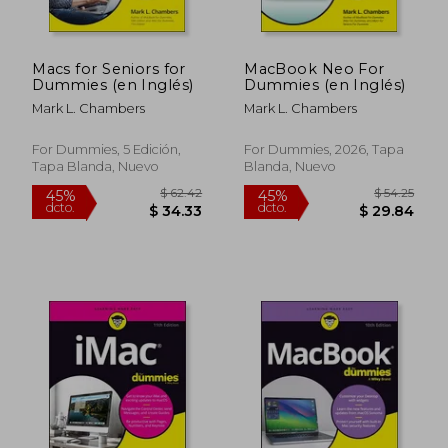
Macs for Seniors for
MacBook Neo For
Dummies (en Inglés)
Dummies (en Inglés)
Mark L. Chambers
Mark L. Chambers
For Dummies, 5 Edición,
For Dummies, 2026, Tapa
Tapa Blanda, Nuevo
Blanda, Nuevo
$ 62.42
$ 54.
45%
45%
dcto.
dcto.
$ 34.33
$ 29.