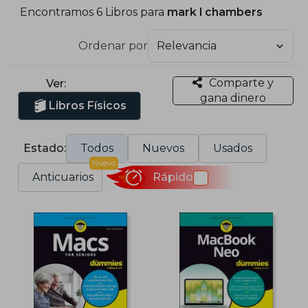
Encontramos 6 Libros para
mark l chambers
Ordenar por
Comparte y
Ver:
gana dinero
Libros Físicos
Estado:
Todos
Nuevos
Usados
Nuevo
Anticuarios
Rápido