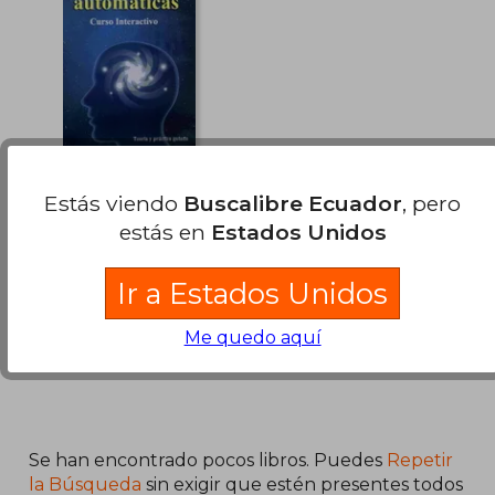
$ 48.
45%
dcto.
$ 28.50
$ 26.
Cómo Liberarte de
Estás viendo
Buscalibre Ecuador
, pero
tus Reacciones
Automáticas: Curso
estás en
Estados Unidos
Marly Kuenerz
Interactivo: Teoría y
Práctica Guiada
Faro, Nuevo
Ir a Estados Unidos
Me quedo aquí
Se han encontrado pocos libros. Puedes
Repetir
la Búsqueda
sin exigir que estén presentes todos