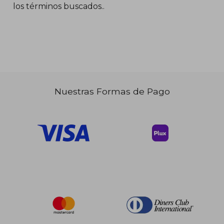
los términos buscados..
$ 58.03
45%
dcto.
$ 31.92
Nuestras Formas de Pago