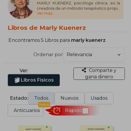
MARLY KUENERZ, psicóloga clínica, es la
creadora de un método terapéutico propio
Ver más
denominado El Juego de la Atención,
avalado actualmente por un estudio
realizado por la Facultad de Psicología de
Libros de Marly Kuenerz
la Universidad de Murcia. De ahí deriva el
máster en Técnicas de Terapia
Transpersonal de 4.ª Generación, que
Encontramos 5 Libros para
marly kuenerz
imparte tanto en versión presencial como
online. Kuenerz ha sido docente en varias
Ordenar por
universidades y ha dado charlas por todo
el mundo.
Comparte y
Ver:
Es autora de El inconsciente cuántico
gana dinero
(Vergara, 2024).
Libros Físicos
Estado:
Todos
Nuevos
Usados
Nuevo
Anticuarios
Rápido