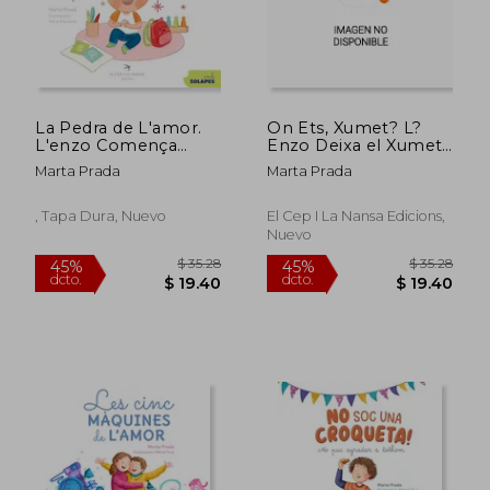
La Pedra de L'amor.
On Ets, Xumet? L?
L'enzo Comença
Enzo Deixa el Xumet
L'escola (en Catalán)
de Marta Prada(El cep
Marta Prada
Marta Prada
i la Nansa Edicions)
(en Catalán)
, Tapa Dura, Nuevo
El Cep I La Nansa Edicions,
Nuevo
$ 53.33
$ 35.
45%
45%
dcto.
dcto.
$ 29.33
$ 19.