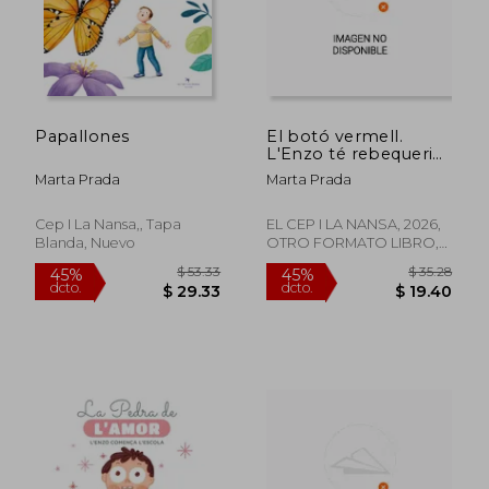
Papallones
El botó vermell.
L'Enzo té rebequeries
(en CAT)
Marta Prada
Marta Prada
Cep I La Nansa,, Tapa
EL CEP I LA NANSA, 2026,
Blanda, Nuevo
OTRO FORMATO LIBRO,
Nuevo
$ 35.28
$ 42.
45%
45%
dcto.
dcto.
$ 19.40
$ 23.