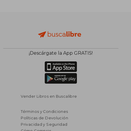
$ 52.49
$ 442.
45%
45%
dcto.
dcto.
$ 28.87
$ 243.
¡Descárgate la App GRATIS!
Vender Libros en Buscalibre
Términos y Condiciones
Políticas de Devolución
Privacidad y Seguridad
Cómo Comprar