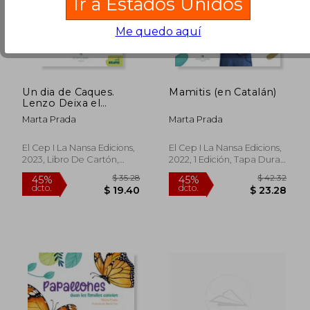
Ir a Estados Unidos
Me quedo aquí
Un dia de Caques.
Mamitis (en Catalán)
Lenzo Deixa el
Bolquer (en Catalán)
Marta Prada
Marta Prada
El Cep I La Nansa Edicions,
El Cep I La Nansa Edicions,
2023, Libro De Cartón,
2022, 1 Edición, Tapa Dura,
$ 47.57
$ 33.
40%
45%
Nuevo
Nuevo
dcto.
dcto.
$ 28.54
$ 18.