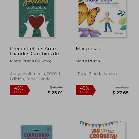
$ 40.27
$ 33.
45%
45%
dcto.
dcto.
$ 22.15
$ 18.
Crecer Felices Ante
Mariposas
Grandes Cambios de
Vida: Cómo
Marta Prada Gallego;
Marta Prada
Acompañar a los
Marta Prada
Niños Cuando su día a
día se Transforma
Anaya Multimedia, 2020, 1
, Tapa Blanda, Nuevo
Edición, Tapa Blanda,
Nuevo