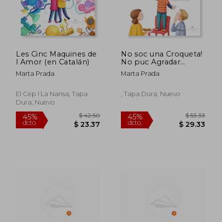
Les Cinc Maquines de
No soc una Croqueta!
l Amor (en Catalán)
No puc Agradar
Tothom (en Catalán)
Marta Prada
Marta Prada
El Cep I La Nansa, Tapa
, Tapa Dura, Nuevo
Dura, Nuevo
$ 35.28
$ 35.
45%
45%
dcto.
dcto.
$ 19.40
$ 19.