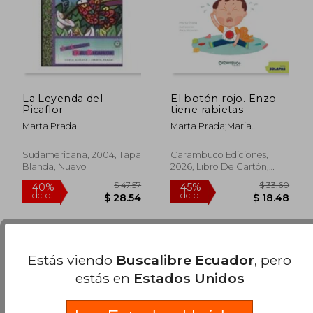
La Leyenda del
El botón rojo. Enzo
Picaflor
tiene rabietas
Marta Prada
Marta Prada;Maria
Monsonet
$ 56.56
$ 62.
45%
45%
dcto.
dcto.
$ 31.11
$ 34.
Sudamericana, 2004, Tapa
Carambuco Ediciones,
Blanda, Nuevo
2026, Libro De Cartón,
Nuevo
Estás viendo
Buscalibre Ecuador
, pero
estás en
Estados Unidos