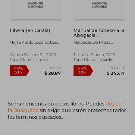
Líbera (en Catalá)
Manual de Acceso a la
Abogacía.
Especialidad Laboral
Marta Pulido Lozano;José
Mercedes De Prada
C. Altava Prada
Rodríguez;Félix Plaza
Romero;Javier Benavides
Onada Edicions SL, 2026,
Tirant Lo Blanch, 2025,
Malo;Karol Jael Castro
Tapa Blanda, Nuevo
Tapa Blanda,
Usado
Matute;Ana Estevez
Martín;Paula Martínez-
Echevarría Ozámiz;Inés
Molina Álvarez;Marta
Montero Simó;Ana Isabel
Serrano Esteban;Marta
Sola Estupiñán;Julio
Alemán De Franci
Se han encontrado pocos libros. Puedes
Repetir
la Búsqueda
sin exigir que estén presentes todos
los términos buscados..
$ 42.50
$ 53.
45%
45%
dcto.
dcto.
$ 23.37
$ 29.