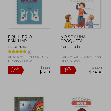
EQUILIBRIO
NO SOY UNA
$ 45.47
$ 50.
FAMILIAR
CROQUETA
45%
45%
dcto.
dcto.
$ 25.01
$ 27.
Marta Prada
Marta Prada
(1)
ANAYA MULTIMEDIA, 2023,
CARAMBUCO, 2025, Tapa
1 Edición, Nuevo
Dura, Nuevo