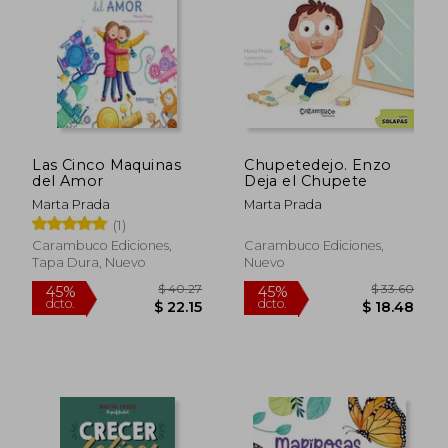
$ 48.24
$ 47.
45%
45%
dcto.
dcto.
$ 26.53
$ 25.
Las Cinco Maquinas
Chupetedejo. Enzo
del Amor
Deja el Chupete
Marta Prada
Marta Prada
(1)
Carambuco Ediciones,
Carambuco Ediciones,
Tapa Dura, Nuevo
Nuevo