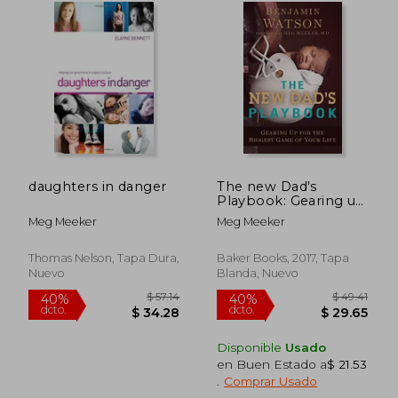
daughters in danger
The new Dad's
Playbook: Gearing up
for the Biggest Game
Meg Meeker
Meg Meeker
of Your Life (en
Inglés)
Thomas Nelson, Tapa Dura,
Baker Books, 2017, Tapa
Nuevo
Blanda, Nuevo
$ 59.92
$ 42.
45%
45%
dcto.
dcto.
$ 32.96
$ 23.
Disponible
Usado
en Buen Estado a
$ 21.53
.
Comprar Usado