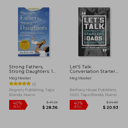
$ 48.10
$ 45.
45%
40%
dcto.
dcto.
$ 26.45
$ 27.
Strong Fathers,
Let'S Talk:
Strong Daughters: 10
Conversation Starters
Secrets Every Father
for Dads and
Meg Meeker
Meg Meeker
Should Know (en
Daughters (en Inglés)
(1)
Inglés)
Regnery Publishing, Tapa
Bethany House Publishers,
Blanda, Nuevo
2020, Tapa Blanda, Nuevo