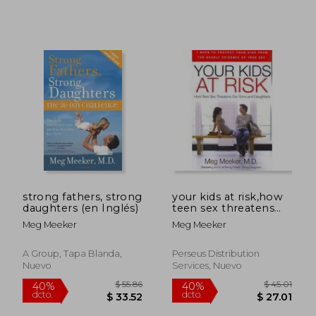
strong fathers, strong
your kids at risk,how
daughters (en Inglés)
teen sex threatens
our sons and
Meg Meeker
Meg Meeker
daughters
A Group, Tapa Blanda,
Perseus Distribution
$ 57.14
$ 49.
40%
40%
Nuevo
Services, Nuevo
dcto.
dcto.
$ 34.28
$ 29.