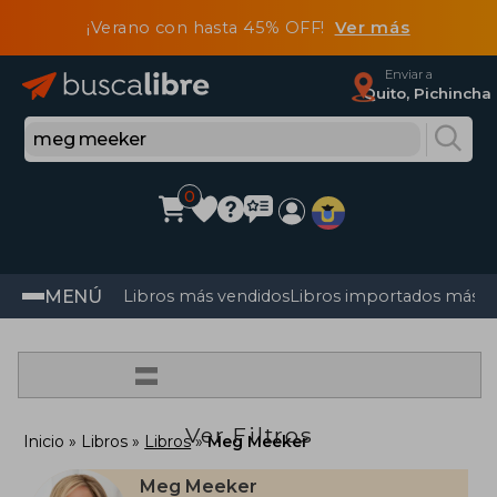
¡Verano con hasta 45% OFF!
Ver más
Enviar a
Quito, Pichincha
0
MENÚ
Libros más vendidos
Libros importados más v
=
Ver Filtros
Inicio
Libros
Libros
Meg Meeker
Meg Meeker