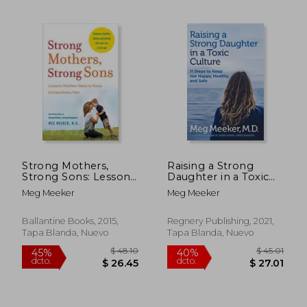
$ 45.21
$ 47.
45%
40%
dcto.
dcto.
$ 24.87
$ 28.
Strong Mothers,
Raising a Strong
Strong Sons: Lessons
Daughter in a Toxic
Mothers Need to
Culture: 11 Steps to
Meg Meeker
Meg Meeker
Raise Extraordinary
Keep her Happy,
men (en Inglés)
Healthy, and Safe (en
Inglés)
Ballantine Books, 2015,
Regnery Publishing, 2021,
Tapa Blanda, Nuevo
Tapa Blanda, Nuevo