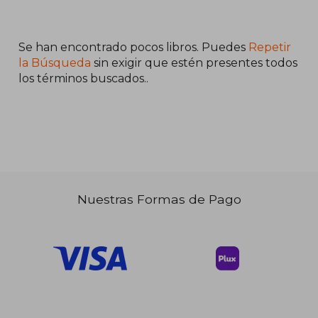
$ 55.86
$ 45.
40%
40%
Se han encontrado pocos libros. Puedes
Repetir
dcto.
dcto.
$ 33.52
$ 27.
la Búsqueda
sin exigir que estén presentes todos
los términos buscados..
Nuestras Formas de Pago