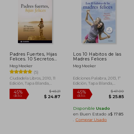
45%
45%
dcto.
dcto.
$ 25.26
$ 24.
Padres Fuertes, Hijas
Los 10 Habitos de las
Felices. 10 Secretos
Madres Felices
que Todo Padre
Meg Meeker
Meg Meeker
Deberia Conocer
(5)
Ciudadela Libros, 2010, 11
Ediciones Palabra, 2013, 1º
Edición, Tapa Blanda,
Edición, Tapa Blanda,
Nuevo
Nuevo
Disponible
Usado
en Buen Estado a
$ 17.85
.
Comprar Usado