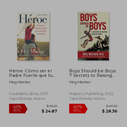
$ 45.21
$ 47.
45%
45%
dcto.
dcto.
$ 24.87
$ 25.
Héroe. Cómo ser el
Boys Should be Boys:
Padre Fuerte que tus
7 Secrets to Raising
Hijos Necesitan
Healthy Sons (en
Meg Meeker
Meg Meeker
Inglés)
Ciudadela Libros, 2017,
Regnery Publishing, 2022,
Tapa Blanda, Nuevo
Tapa Blanda, Nuevo