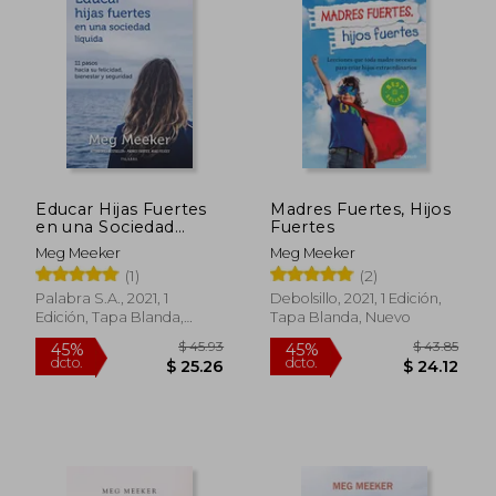
el desarrollo emocional y psicológico de
sus hijas .
Además de su labor como autora, Meg
Meeker es una conferencista solicitada en
programas de radio y televisión en Estados
Unidos, donde aborda temas relacionados
con la salud pediátrica y las relaciones
familiares .
Educar Hijas Fuertes
Madres Fuertes, Hijos
en una Sociedad
Fuertes
Liquida
Meg Meeker
Meg Meeker
(1)
(2)
Palabra S.a., 2021, 1
Debolsillo, 2021, 1 Edición,
Edición, Tapa Blanda,
Tapa Blanda, Nuevo
Nuevo
$ 45.93
$ 43.