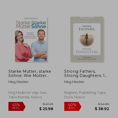
Starke Mütter, starke
Strong Fathers,
Söhne: Wie Mütter
Strong Daughters: 10
ihre Söhne zu
Secrets Every Father
Meg Meeker
Meg Meeker
außergewöhnlichen
Should Know
Männern erziehen
Mvg Moderne Vlgs. Ges.,
Regnery Publishing, Tapa
Tapa Blanda, Nuevo
Dura, Nuevo