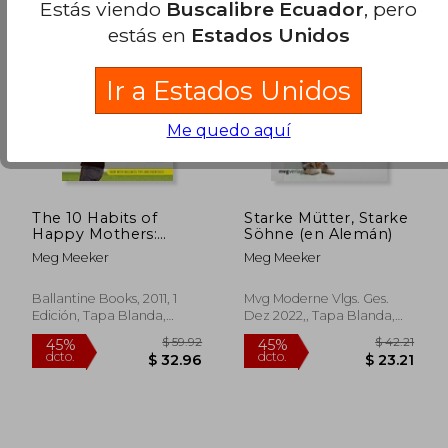
Estás viendo
Buscalibre Ecuador
, pero
estás en
Estados Unidos
Ir a Estados Unidos
Me quedo aquí
The 10 Habits of
Starke Mütter, Starke
Happy Mothers:
Söhne (en Alemán)
Reclaiming our
Meg Meeker
Meg Meeker
Passion, Purpose, and
Sanity (en Inglés)
$ 54.01
$ 45.
40%
40%
Ballantine Books, 2011, 1
Mvg Moderne Vlgs. Ges.
dcto.
dcto.
$ 32.41
$ 27.
Edición, Tapa Blanda,
Dez 2022,, Tapa Blanda,
Nuevo
Nuevo