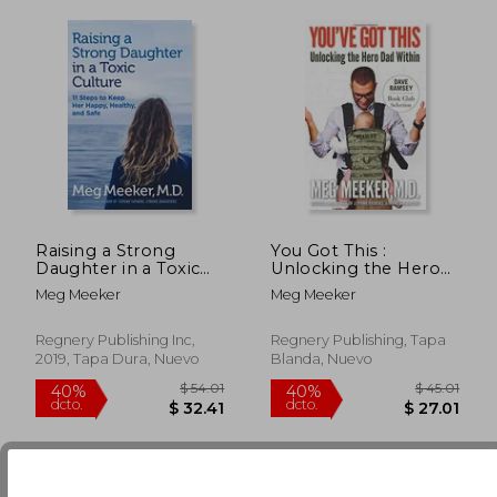
Raising a Strong
You Got This :
Daughter in a Toxic
Unlocking the Hero
$ 47.26
$ 34.
40%
40%
Culture: 11 Steps to
Dad Within (en
dcto.
dcto.
Meg Meeker
Meg Meeker
$ 28.36
$ 20.
Keep her Happy,
Inglés)
Healthy, and Safe (en
Inglés)
Regnery Publishing Inc,
Regnery Publishing, Tapa
2019, Tapa Dura, Nuevo
Blanda, Nuevo