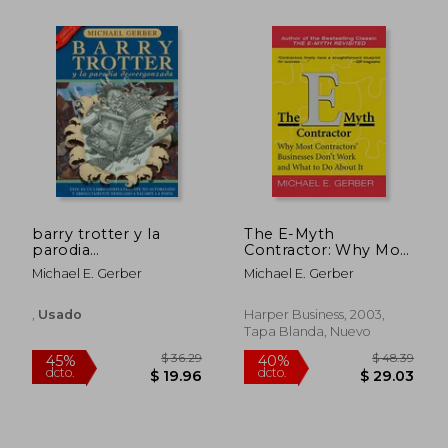
$ 41.79
$ 41
45%
45%
dcto.
dcto.
$ 22.98
$ 23.
barry trotter y la
The E-Myth
parodia
Contractor: Why Most
desvergonzada
Contractors'
Michael E. Gerber
Michael E. Gerber
Businesses Don't
Work and What to do
About it (en Inglés)
,
Usado
Harper Business, 2003,
Tapa Blanda, Nuevo