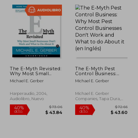
The E-Myth Revisited:
The E-Myth Pest
Why Most Small
Control Business:
$ 62.06
$ 46.
Businesses Don'T
Why Most Pest
40%
45%
Michael E. Gerber
Michael E. Gerber
Work and (Audiolibro)
Control Businesses
dcto.
dcto.
$ 37.24
$ 25.
(en Inglés)
Don't Work and What
to do About it (en
Harperaudio, 2004,
Michael E. Gerber
Inglés)
Audiolibro, Nuevo
Companies, Tapa Dura,
Nuevo