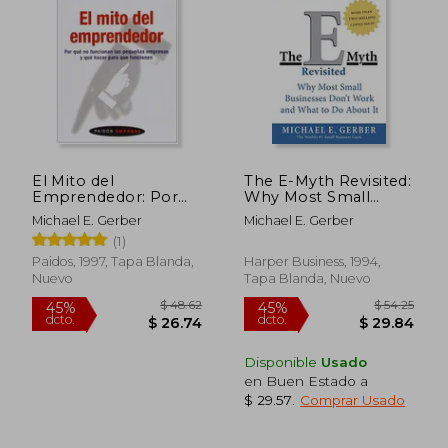
45%
45%
dcto.
dcto.
$ 23.58
$ 26.
El Mito del
The E-Myth Revisited:
Emprendedor: Por
Why Most Small
qué no Funcionan las
Businesses Don't
Michael E. Gerber
Michael E. Gerber
Pequeñas Empresas
Work and What to do
(1)
y qué Hacer Para que
About it (en Inglés)
Funcionen
Paidos, 1997, Tapa Blanda,
Harper Business, 1994,
Nuevo
Tapa Blanda, Nuevo
Disponible
Usado
en Buen Estado a
$ 29.57
.
Comprar Usado