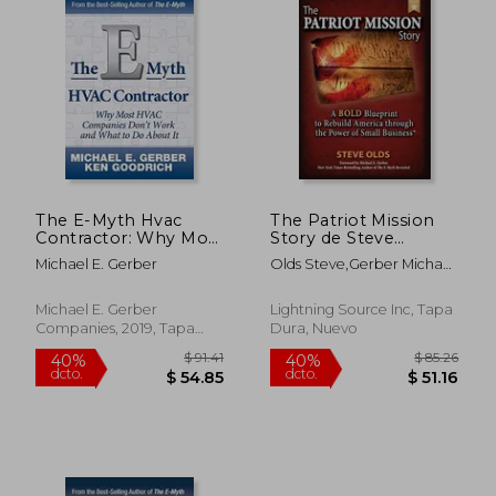
The E-Myth Hvac
The Patriot Mission
Contractor: Why Most
Story de Steve
Hvac Companies
Olds(Lightning
Michael E. Gerber
Olds Steve,Gerber Michael
Don'T Work and
Source Inc) (en
E.
What to do About it
Inglés)
(en Inglés)
Michael E. Gerber
Lightning Source Inc, Tapa
Companies, 2019, Tapa
Dura, Nuevo
Dura, Nuevo
$ 75.79
$ 75.
40%
40%
dcto.
dcto.
$ 45.47
$ 45.