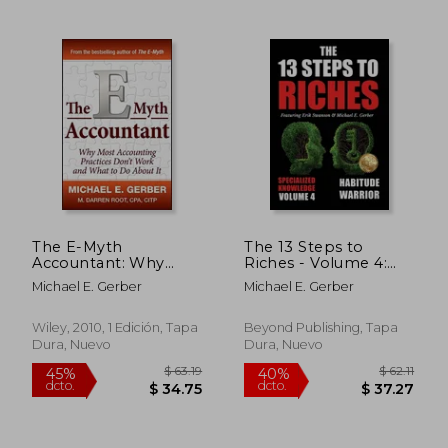
$ 47.61
$ 53
40%
40%
dcto.
dcto.
$ 28.57
$ 32.
The E-Myth
The 13 Steps to
Accountant: Why
Riches - Volume 4:
Most Accounting
Habitude Warrior
Michael E. Gerber
Michael E. Gerber
Practices Don't Work
Special Edition
and What to Do
Specialized
About It (en Inglés)
Knowledge with
Wiley, 2010, 1 Edición, Tapa
Beyond Publishing, Tapa
Michael E. Gerber (en
Dura, Nuevo
Dura, Nuevo
Inglés)