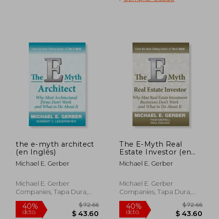
$ 48.81
$ 54.
40%
45%
the e-myth architect
The E-Myth Real
dcto.
dcto.
$ 29.29
$ 29.
(en Inglés)
Estate Investor (en
Inglés)
Michael E. Gerber
Michael E. Gerber
Michael E. Gerber
Michael E. Gerber
Companies, Tapa Dura,
Companies, Tapa Dura,
Nuevo
Nuevo