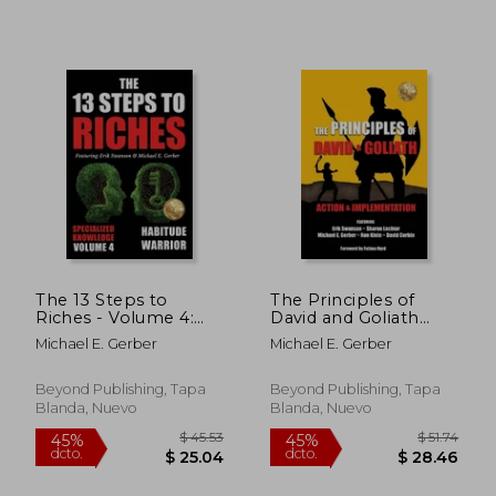
$ 62.06
$ 62.
40%
40%
dcto.
dcto.
$ 37.24
$ 37.
The 13 Steps to
The Principles of
Riches - Volume 4:
David and Goliath
Habitude Warrior
Volume 3: Action &
Michael E. Gerber
Michael E. Gerber
Special Edition
Implementation (en
Specialized
Inglés)
Knowledge with
Beyond Publishing, Tapa
Beyond Publishing, Tapa
Michael E. Gerber (en
Blanda, Nuevo
Blanda, Nuevo
Inglés)