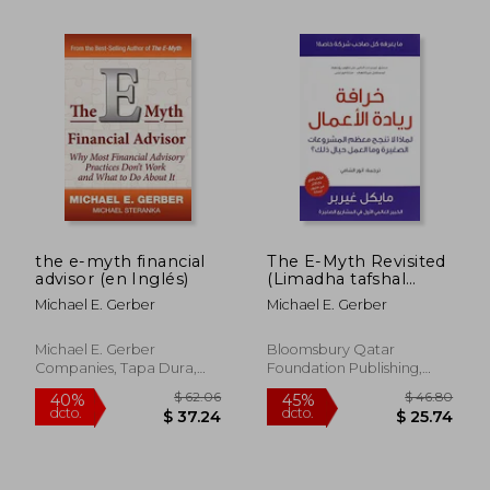
$ 58.35
$ 82.
45%
40%
dcto.
dcto.
$ 32.09
$ 49.
the e-myth financial
The E-Myth Revisited
advisor (en Inglés)
(Limadha tafshal
mu'dham al-sharikat
Michael E. Gerber
Michael E. Gerber
al-saghira?): Why
Most Small
Businesses
Michael E. Gerber
Bloomsbury Qatar
Don'tWork and What
Companies, Tapa Dura,
Foundation Publishing,
to Do about It (Arabic
Nuevo
Tapa Blanda, Nuevo
Edition)