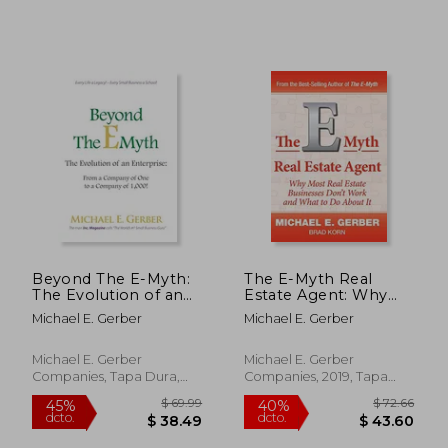
Beyond The E-Myth:
The E-Myth Real
The Evolution of an
Estate Agent: Why
Enterprise: From a
Most Real Estate
Michael E. Gerber
Michael E. Gerber
Company of One to a
Businesses Don'T
Company of 1,000!
Work and What to do
(en Inglés)
About it (en Inglés)
Michael E. Gerber
Michael E. Gerber
Companies, Tapa Dura,
Companies, 2019, Tapa
Nuevo
Dura, Nuevo