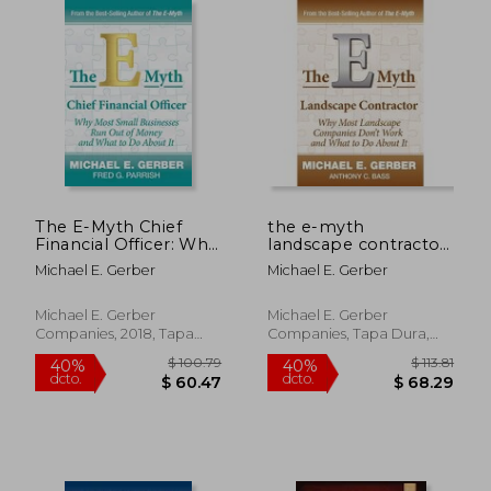
The E-Myth Chief
the e-myth
Financial Officer: Why
landscape contractor
Most Small
(en Inglés)
Michael E. Gerber
Michael E. Gerber
Businesses run out of
Money and What to
do About it (en
Michael E. Gerber
Michael E. Gerber
Inglés)
Companies, 2018, Tapa
Companies, Tapa Dura,
Dura, Nuevo
Nuevo
$ 73.06
$ 72.
40%
40%
dcto.
dcto.
$ 43.84
$ 43.