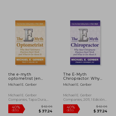
the e-myth
The E-Myth
optometrist (en
Chiropractor: Why
Inglés)
Most Chiropractic
Michael E. Gerber
Michael E. Gerber
Practices Don'T Work
and What to do
About it (en Inglés)
Michael E. Gerber
Michael E. Gerber
Companies, Tapa Dura,
Companies, 2011, 1 Edición,
Nuevo
Tapa Dura, Nuevo
$ 72.66
$ 72.
40%
40%
dcto.
dcto.
$ 43.60
$ 43.