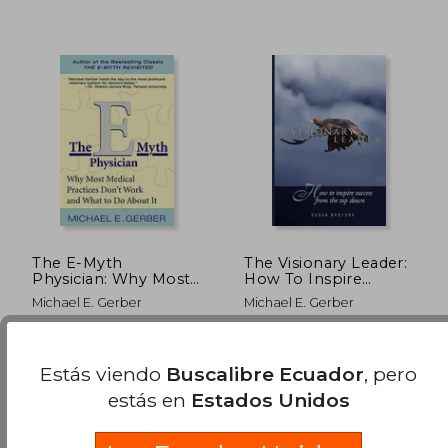
$ 69.99
$ 72.
45%
40%
dcto.
dcto.
$ 38.49
$ 43.
The E-Myth
The Visionary Leader:
Physician: Why Most
How To Inspire
Medical Practices
Success From The
Michael E. Gerber
Michael E. Gerber
Don't Work and What
Top Down (en Inglés)
to do About it (en
Inglés)
Harper Business, 2004,
Createspace, Tapa Blanda,
Tapa Blanda, Nuevo
Nuevo
Estás viendo
Buscalibre Ecuador
, pero
estás en
Estados Unidos