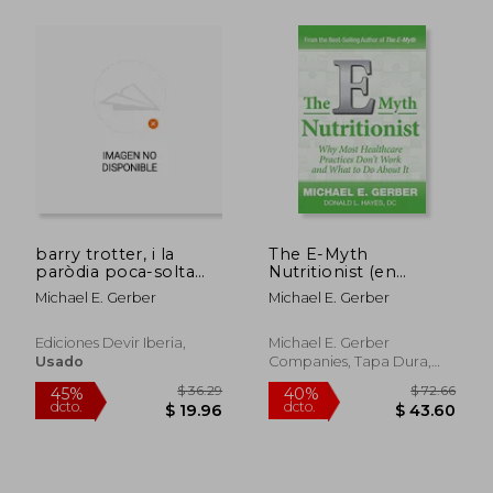
$ 63.19
$ 62
45%
40%
dcto.
dcto.
barry trotter, i la
The E-Myth
$ 34.75
$ 37.
paròdia poca-solta
Nutritionist (en
(en Catalán)
Inglés)
Michael E. Gerber
Michael E. Gerber
Ediciones Devir Iberia,
Michael E. Gerber
Usado
Companies, Tapa Dura,
Nuevo