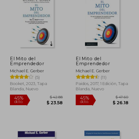
El Mito del
El Mito del
Emprendedor
Emprendedor
Michael E. Gerber
Michael E. Gerber
(5)
(11)
Booket, 2023, Tapa
Paidos, 2017, 1 Edición, Tapa
Blanda, Nuevo
Blanda, Nuevo
$ 42.88
$ 47.