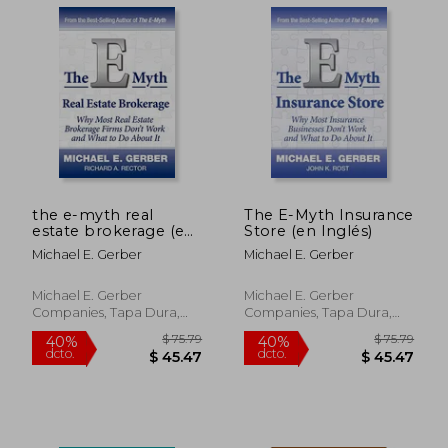
the e-myth real
The E-Myth Insurance
estate brokerage (en
Store (en Inglés)
Inglés)
Michael E. Gerber
Michael E. Gerber
$ 36.29
$ 72.
Michael E. Gerber
Michael E. Gerber
45%
40%
dcto.
dcto.
$ 19.96
$ 43.
Companies, Tapa Dura,
Companies, Tapa Dura,
Nuevo
Nuevo