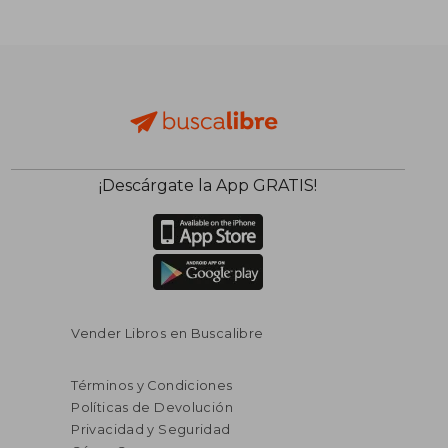
$ 91.41
$ 85.
40%
40%
dcto.
dcto.
$ 54.85
$ 51.
¡Descárgate la App GRATIS!
Vender Libros en Buscalibre
Términos y Condiciones
Políticas de Devolución
Privacidad y Seguridad