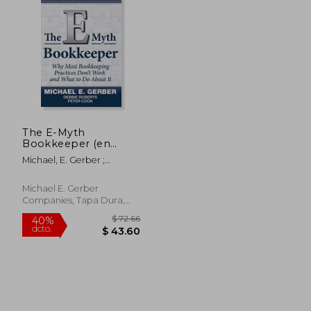
The E-Myth
Bookkeeper (en
Inglés)
Michael, E. Gerber ;
Debbie, Roberts ; Peter,
Cook
Michael E. Gerber
Companies, Tapa Dura,
Nuevo
$ 100.79
$ 113
40%
40%
dcto.
dcto.
$ 60.47
$ 68.