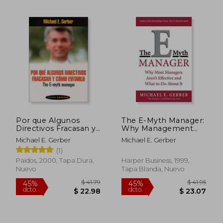
$ 37.85
$ 41
45%
45%
dcto.
dcto.
$ 20.82
$ 23.
Por que Algunos
The E-Myth Manager:
Directivos Fracasan y
Why Management
Como Evitarlo
Doesn't Work - and
Michael E. Gerber
Michael E. Gerber
(Paidos Empresa
What to do About it
(1)
(en Inglés)
Paidos, 2000, Tapa Dura,
Harper Business, 1999,
Nuevo
Tapa Blanda, Nuevo