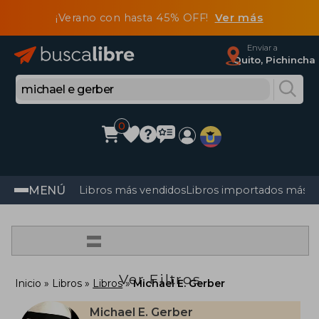
¡Verano con hasta 45% OFF!
Ver más
Enviar a
Quito, Pichincha
0
MENÚ
Libros más vendidos
Libros importados más v
=
Ver Filtros
Inicio
Libros
Libros
Michael E. Gerber
Michael E. Gerber