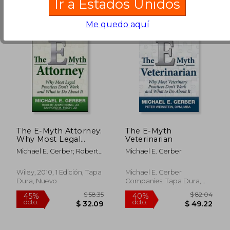
Ir a Estados Unidos
Me quedo aquí
$ 45.53
$ 51
45%
45%
dcto.
dcto.
$ 25.04
$ 28.
The E-Myth Attorney:
The E-Myth
Why Most Legal
Veterinarian
Practices Don't Work
Michael E. Gerber; Robert
Michael E. Gerber
and What to do
Armstrong; Sanford Fisch
About it (en Inglés)
Wiley, 2010, 1 Edición, Tapa
Michael E. Gerber
Dura, Nuevo
Companies, Tapa Dura,
Nuevo