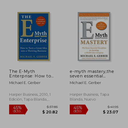
$ 48.62
$ 54.
45%
45%
dcto.
dcto.
$ 26.74
$ 29.
The E-Myth
e-myth mastery,the
Enterprise: How to
seven essential
Turn a Great Idea Into
disciplines for
Michael E. Gerber
Michael E. Gerber
a Thriving Business
building a world class
(en Inglés)
company (en Inglés)
Harper Business, 2010, 1
Harper Business, Tapa
Edición, Tapa Blanda,
Blanda, Nuevo
Nuevo