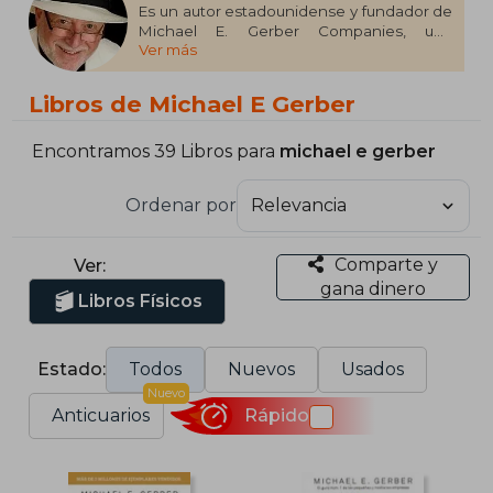
Es un autor estadounidense y fundador de
Michael E. Gerber Companies, una
Ver más
empresa de formación de habilidades de
negocios con sede en Carlsbad, California.
Era el hijo de Harry Gerber (un vendedor de
Libros de Michael E Gerber
muebles) y Helen Gary Gerber Aaron (ama
de casa). Se casó con su primera esposa,
Ilene (socio y accionista de E-Myth
Encontramos 39 Libros para
michael e gerber
Worldwide) en 1985, que terminó en
divorcio. Fue vuelto a casar a Luz Delia en
Ordenar por
2006.
Comparte y
Ver:
gana dinero
Libros Físicos
Estado:
Todos
Nuevos
Usados
Nuevo
Anticuarios
Rápido