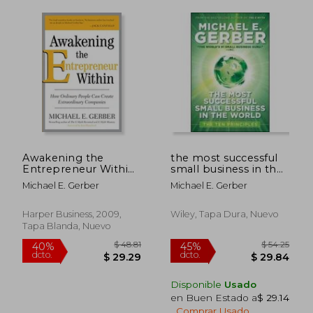
Awakening the
the most successful
Entrepreneur Within:
small business in the
$ 36.29
$ 48.
45%
40%
How Ordinary People
world,the ten
dcto.
dcto.
Michael E. Gerber
Michael E. Gerber
$ 19.96
$ 29.
can Create
principles (en Inglés)
Extraordinary
Companies (en
Harper Business, 2009,
Wiley, Tapa Dura, Nuevo
Inglés)
Tapa Blanda, Nuevo
Disponible
Usado
en Buen Estado a
$ 29.14
.
Comprar Usado