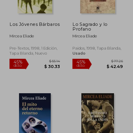
$ 38.72
$ 65
45%
45%
dcto.
dcto.
$ 21.29
$ 36.
Los Jóvenes Bárbaros
Lo Sagrado y lo
Profano
Mircea Eliade
Mircea Eliade
Pre-Textos, 1998, 1 Edición,
Paidos, 1998, Tapa Blanda,
Tapa Blanda, Nuevo
Usado