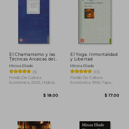
explorar los vínculos entre el pensamiento
de Oriente y Occidente.
Mircea Eliade escribió más de 15 ensayos y
tres obras narrativas, también se dedicó al
periodismo en la Rumanía de la década de
1930.
El Chamanismo y las
El Yoga. Inmortalidad
Técnicas Arcaicas del
y Libertad
Éxtasis
Mircea Eliade
Mircea Eliade
(5)
(13)
Fondo De Cultura
Fondo De Cultura
Económica, 2003, 1 Edición,
Económica, 1996, Tapa
Tapa Blanda, Nuevo
Blanda, Nuevo