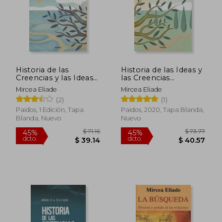
Historia de las
Historia de las Ideas y
Creencias y las Ideas
las Creencias
Religiosas / Vol. 1
Religiosas Vol. 3 de
Mircea Eliade
Mircea Eliade
Mahoma a la era de
(2)
(1)
$ 39.78
$ 38
las Reformas
45%
45%
dcto.
dcto.
$ 21.88
$ 21.
Paidos, 1 Edición, Tapa
Paidos, 2020, Tapa Blanda,
Blanda, Nuevo
Nuevo