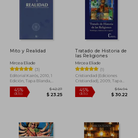
$ 36.87
$ 36.
45%
45%
dcto.
dcto.
$ 20.28
$ 20.
Mito y Realidad
Tratado de Historia de
las Religiones
Mircea Eliade
Mircea Eliade
(3)
(1)
Editorial Kairós, 2010, 1
Cristiandad (Ediciones
Edición, Tapa Blanda,
Cristiandad), 2009, Tapa
Nuevo
Blanda, Nuevo