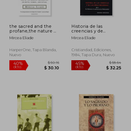
the sacred and the
Historia de las
profane,the nature of
creencias y de
religion (en Inglés)
lasideas religiosas.; t.
Mircea Eliade
Mircea Eliade
3-1
HarperOne, Tapa Blanda,
Cristiandad, Ediciones,
Nuevo
1984, Tapa Dura, Nuevo