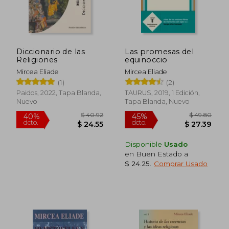
Diccionario de las
Las promesas del
Religiones
equinoccio
Mircea Eliade
Mircea Eliade
(1)
(2)
Paidos, 2022, Tapa Blanda,
TAURUS, 2019, 1 Edición,
Nuevo
Tapa Blanda, Nuevo
Disponible
Usado
en Buen Estado a
$ 24.25
.
Comprar Usado
$ 46.
45%
dcto.
$ 15.68
$ 25.