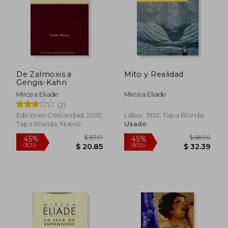
De Zalmoxis a
Mito y Realidad
Gengis-Kahn
$ 42.27
$ 44.
45%
45%
dcto.
dcto.
Mircea Eliade
Mircea Eliade
$ 23.25
$ 24.
(2)
Ediciones Cristiandad, 2010,
Labor, 1992, Tapa Blanda,
Tapa Blanda, Nuevo
Usado