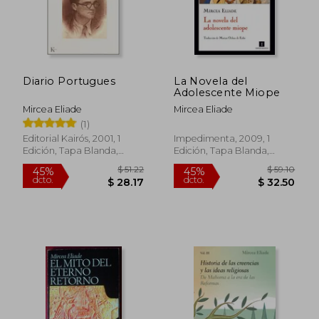
Diario Portugues
La Novela del
Adolescente Miope
Mircea Eliade
Mircea Eliade
(1)
Editorial Kairós, 2001, 1
Impedimenta, 2009, 1
Edición, Tapa Blanda,
Edición, Tapa Blanda,
Nuevo
Nuevo
$ 44.23
$ 49.
40%
45%
dcto.
dcto.
$ 26.54
$ 27.