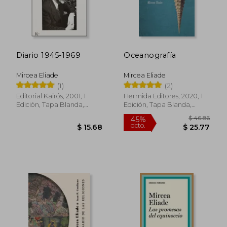
Diario 1945-1969
Oceanografía
Mircea Eliade
Mircea Eliade
(1)
(2)
Editorial Kairós, 2001, 1
Hermida Editores, 2020, 1
Edición, Tapa Blanda,
Edición, Tapa Blanda,
Nuevo
Nuevo
$ 37.33
$ 84.
45%
45%
dcto.
dcto.
$ 20.53
$ 46.