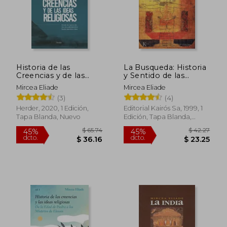
Historia de las
La Busqueda: Historia
Creencias y de las
y Sentido de las
Ideas Religiosas
Religiones
Mircea Eliade
Mircea Eliade
(3)
(4)
Herder, 2020, 1 Edición,
Editorial Kairós Sa, 1999, 1
Tapa Blanda, Nuevo
Edición, Tapa Blanda,
$ 71.16
$ 73.
45%
45%
Nuevo
dcto.
dcto.
$ 39.14
$ 40.