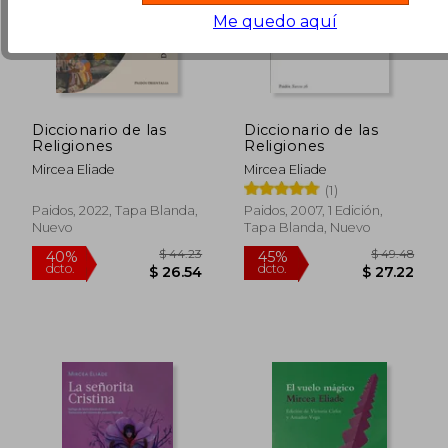
Me quedo aquí
Diccionario de las
Diccionario de las
Religiones
Religiones
Mircea Eliade
Mircea Eliade
(1)
Paidos, 2022, Tapa Blanda,
Paidos, 2007, 1 Edición,
Nuevo
Tapa Blanda, Nuevo
$ 37.91
$ 58.
45%
45%
dcto.
dcto.
$ 20.85
$ 32.