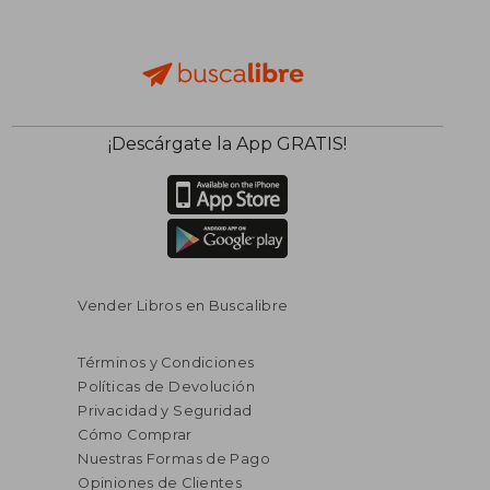
$ 55.14
$ 77.
¡Descárgate la App GRATIS!
45%
45%
dcto.
dcto.
$ 30.33
$ 42.
Vender Libros en Buscalibre
Términos y Condiciones
Políticas de Devolución
Privacidad y Seguridad
Cómo Comprar
Nuestras Formas de Pago
Opiniones de Clientes