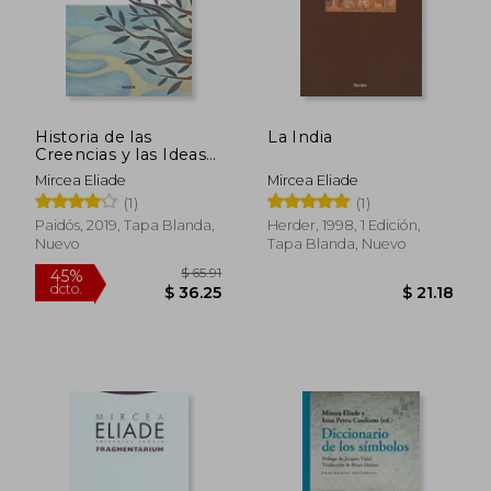
Historia de las
La India
Creencias y las Ideas
Religiosas (i)
Mircea Eliade
Mircea Eliade
(1)
(1)
Paidós, 2019, Tapa Blanda,
Herder, 1998, 1 Edición,
Nuevo
Tapa Blanda, Nuevo
$ 65.74
$ 42.
45%
45%
dcto.
dcto.
$ 36.16
$ 23.