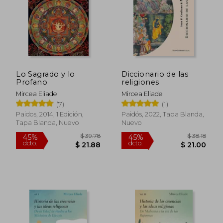
Lo Sagrado y lo
Diccionario de las
$ 45.11
$ 35.
Profano
religiones
45%
45%
dcto.
dcto.
$ 24.81
$ 19.
Mircea Eliade
Mircea Eliade
(7)
(1)
Paidos, 2014, 1 Edición,
Paidós, 2022, Tapa Blanda,
Tapa Blanda, Nuevo
Nuevo