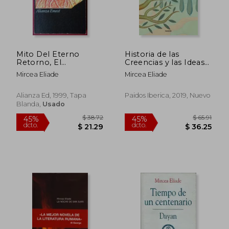
Mito Del Eterno
Historia de las
Retorno, El
Creencias y las Ideas
(libbol0379)
Religiosas iii
Mircea Eliade
Mircea Eliade
Alianza Ed, 1999, Tapa
Paidos Iberica, 2019, Nuevo
Blanda,
Usado
$ 47.68
$ 49.
45%
45%
dcto.
dcto.
$ 26.23
$ 27.