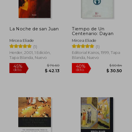
La Noche de san Juan
Tiempo de Un
Centenario: Dayan
Mircea Eliade
Mircea Eliade
(1)
(1)
Herder, 2001, 1 Edición,
Editorial Kairos, 1999, Tapa
Tapa Blanda, Nuevo
Blanda, Nuevo
$ 51.22
$ 59.
45%
45%
dcto.
dcto.
$ 28.17
$ 32.