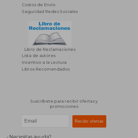
Costos de Envío
Seguridad Redes Sociales
Libro de Reclamaciones
$ 76.80
$ 167.
45%
40%
Lista de autores
dcto.
dcto.
$ 42.24
$ 100.
Incentivo a la Lectura
Libros Recomendados
Suscríbete para recibir ofertas y
promociones
¿Necesitas ayuda?