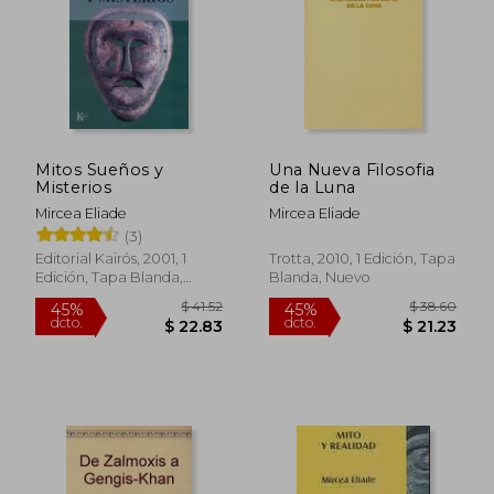
$ 40.48
$ 65
45%
45%
dcto.
dcto.
$ 22.26
$ 36.
Mitos Sueños y
Una Nueva Filosofia
Misterios
de la Luna
Mircea Eliade
Mircea Eliade
(3)
Editorial Kairós, 2001, 1
Trotta, 2010, 1 Edición, Tapa
Edición, Tapa Blanda,
Blanda, Nuevo
Nuevo