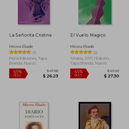
La Señorita Cristina
El Vuelo Magico
Mircea Eliade
Mircea Eliade
(1)
(1)
Perla Ediciones, Tapa
Siruela, 2017, 1 Edición,
Blanda, Nuevo
Tapa Blanda, Nuevo
$ 38.60
$ 40.
45%
45%
dcto.
dcto.
$ 21.23
$ 22.