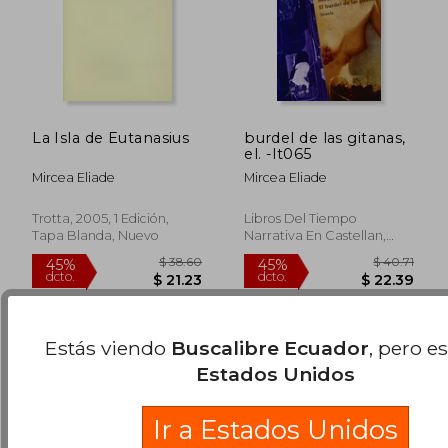
La Isla de Eutanasius
burdel de las gitanas,
el. -lt065
Mircea Eliade
Mircea Eliade
$ 41.52
$ 38.
45%
45%
Trotta, 2005, 1 Edición,
Libros Del Tiempo
dcto.
dcto.
$ 22.83
$ 21.
Tapa Blanda, Nuevo
Narrativa En Castellan,
Nuevo
Estás viendo
Buscalibre Ecuador
, pero e
Estados Unidos
Ir a Estados Unidos