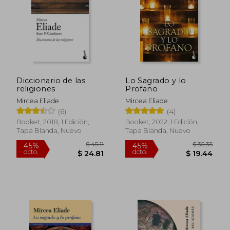
$ 42.27
$ 54.
45%
45%
dcto.
dcto.
$ 23.25
$ 30.
Diccionario de las
Lo Sagrado y lo
religiones
Profano
Mircea Eliade
Mircea Eliade
(6)
(4)
Booket, 2018, 1 Edición,
Booket, 2022, 1 Edición,
Tapa Blanda, Nuevo
Tapa Blanda, Nuevo