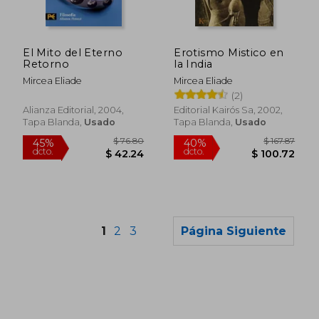
$ 76.60
$ 50.
45%
40%
dcto.
dcto.
$ 42.13
$ 30.
El Mito del Eterno
Erotismo Mistico en
Retorno
la India
Mircea Eliade
Mircea Eliade
(2)
Alianza Editorial, 2004,
Editorial Kairós Sa, 2002,
Tapa Blanda,
Usado
Tapa Blanda,
Usado
1
2
3
Página Siguiente