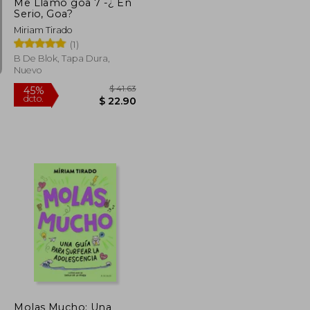
Me Llamo goa 7 -¿ En
Serio, Goa?
Miriam Tirado
(1)
B De Blok, Tapa Dura,
Nuevo
$ 44.06
$ 41.63
45%
dcto.
$ 24.23
$ 22.90
Molas Mucho: Una