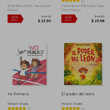
(1)
B De Blok, 2024, Tapa Dura,
Carambuco Ediciones, Tapa
Nuevo
Dura, Nuevo
 45.62
$ 41.63
45%
45%
dcto.
dcto.
25.09
$ 22.90
Yo Primero
El poder del león
Miriam Tirado
Miriam Tirado
(1)
(1)