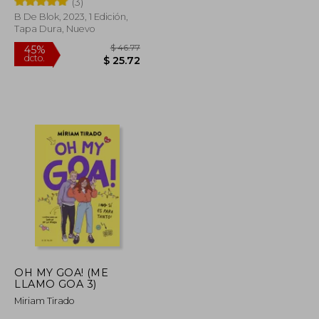
(3)
B De Blok, 2023, 1 Edición,
Tapa Dura, Nuevo
$ 43.59
$ 46.77
45%
dcto.
$ 23.98
$ 25.72
OH MY GOA! (ME
LLAMO GOA 3)
Miriam Tirado