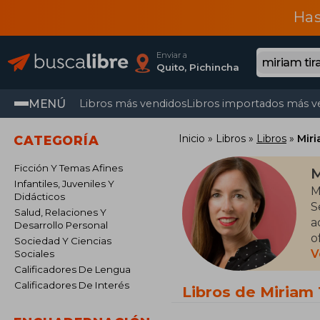
Has
Enviar a
Quito, Pichincha
MENÚ
Libros más vendidos
Libros importados más v
Inicio
Libros
Libros
Miri
CATEGORÍA
Ficción Y Temas Afines
M
Infantiles, Juveniles Y
M
Didácticos
S
Salud, Relaciones Y
a
Desarrollo Personal
o
Sociedad Y Ciencias
t
V
Sociales
c
Calificadores De Lengua
Calificadores De Interés
Libros de Miriam 