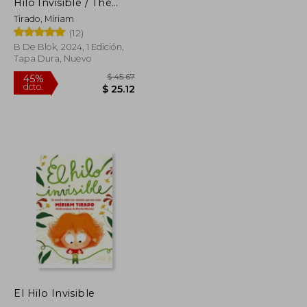
dcto.
$ 20.32
$ 22.90
Hilo Invisible / The
Thousands of Colors in
Tirado, Míriam
the Invisible Thread
(12)
B De Blok, 2024, 1 Edición,
Tapa Dura, Nuevo
El Hilo Invisible