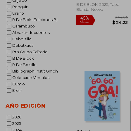
Grijalbo
B DE BLOK, 2025, Tapa
Penguin
Blanda, Nuevo
Urano
B De Blok (Ediciones B)
Carambuco
Abrazandocuentos
Debolsillo
Debutxaca
Prh Grupo Editorial
B De Block
B De Bolsillo
Bibliograph Instit Gmbh
$
Coleccion Vinculos
45%
dcto.
$ 
Cumio
Erein
AÑO EDICIÓN
2026
2025
2024