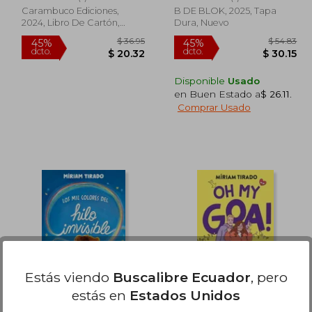
Carambuco Ediciones,
B DE BLOK, 2025, Tapa
2024, Libro De Cartón,
Dura, Nuevo
Nuevo
Disponible
Usado
en Buen Estado a
$ 26.11
.
Comprar Usado
 44.06
$ 36.95
45%
45%
dcto.
dcto.
24.23
$ 20.32
Estás viendo
Buscalibre Ecuador
, pero
estás en
Estados Unidos