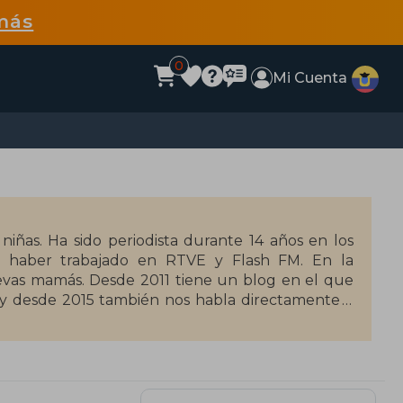
más
0
Mi Cuenta
iñas. Ha sido periodista durante 14 años en los
de haber trabajado en RTVE y Flash FM. En la
uevas mamás. Desde 2011 tiene un blog en el que
, y desde 2015 también nos habla directamente a
 acompaña a decenas de miles de seguidores en la