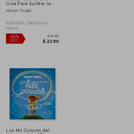
Guía Para Surfear la
Adolescencia
Miriam Tirado
B De Blok, Tapa Dura,
Nuevo
$ 36.95
$ 41.63
45%
Los Mil Colores del