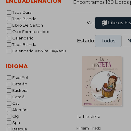
ENCUADERNACIÓN
Encontramos 180 Libros
Tapa Dura
Tapa Blanda
Ver:
Libros Fí
Libro De Cartón
Otro Formato Libro
Calendario
Estado:
Todos
N
Tapa Blanda
Calendario <<Wire O&Raqu
IDIOMA
Español
Catalán
Euskera
Catalá
Cat
Alemán
Glg
La Fiesteta
Spa
Miriam Tirado
Basque