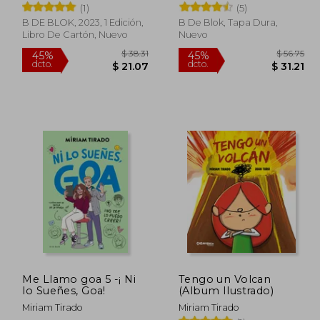
(1)
(5)
B DE BLOK, 2023, 1 Edición,
B De Blok, Tapa Dura,
Libro De Cartón, Nuevo
Nuevo
 36.95
$ 38.31
45%
45%
dcto.
dcto.
20.32
$ 21.07
Me Llamo goa 5 -¡ Ni
Tengo un Volcan
lo Sueñes, Goa!
(Album Ilustrado)
Miriam Tirado
Miriam Tirado