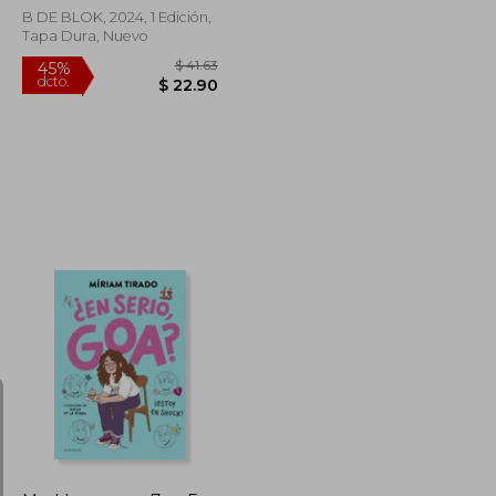
B DE BLOK, 2024, 1 Edición,
Tapa Dura, Nuevo
$ 54.83
$ 41.63
45%
dcto.
$ 30.15
$ 22.90