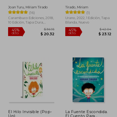
dcto.
dcto.
22.90
$ 30.97
Joan Turu, Míriam Tirado
Tirado, Miriam
(16)
(1)
Carambuco Ediciones, 2018,
Urano, 2022, 1 Edición, Tapa
10 Edición, Tapa Dura,
Blanda, Nuevo
Nuevo
El Hilo Invisible (Pop-
La Fuente Escondida.
Up)
El Cuento Para