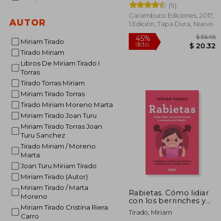
(9)
Carambuco Ediciones, 2017,
AUTOR
1 Edición, Tapa Dura, Nuevo
Miriam Tirado
Tirado Miriam
Libros De Miriam Tirado I
Torras
Tirado Torras Miriam
$
45%
Miriam Tirado Torras
dcto.
$ 
Tirado Miriam Moreno Marta
Miriam Tirado Joan Turu
Miriam Tirado Torras Joan
Turu Sanchez
Tirado Miriam / Moreno
Marta
Joan Turu Miriam Tirado
Miriam Tirado (Autor)
Miriam Tirado / Marta
Rabietas. Cómo lidiar
Moreno
con los berrinches y
Miriam Tirado Cristina Riera
no morir en el intento
Tirado, Miriam
Carro