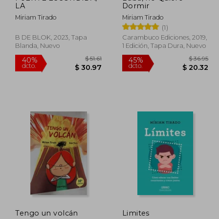
LA
Dormir
Miriam Tirado
Miriam Tirado
(1)
B DE BLOK, 2023, Tapa
Carambuco Ediciones, 2019,
Blanda, Nuevo
1 Edición, Tapa Dura, Nuevo
$ 41.63
$ 51.61
40%
45%
Tengo un volcán
Limites