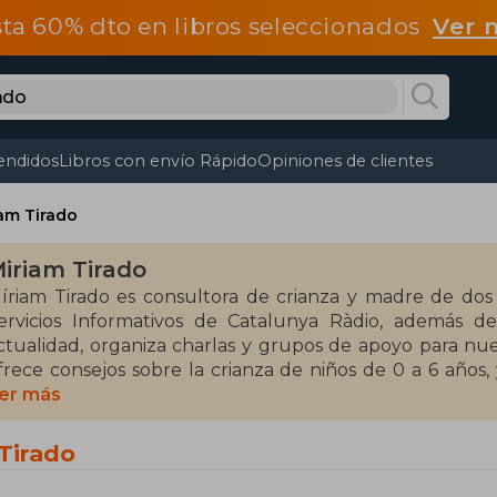
ta 60% dto en libros seleccionados
Ver 
endidos
Libros con envío Rápido
Opiniones de clientes
am Tirado
iriam Tirado
íriam Tirado es consultora de crianza y madre de dos n
ervicios Informativos de Catalunya Ràdio, además 
ctualidad, organiza charlas y grupos de apoyo para n
frece consejos sobre la crianza de niños de 0 a 6 años
ravés de su canal de YouTube. Desde sus redes sociales
er más
rianza de sus hijos.
Tirado