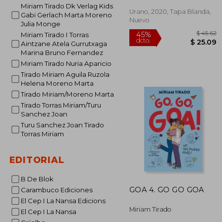
Miriam Tirado Dk Verlag Kids
Urano, 2020, Tapa Blanda,
Gabi Gerlach Marta Moreno
Nuevo
Julia Monge
Miriam Tirado I Torras
Aintzane Atela Gurrutxaga
Marina Bruno Fernandez
Miriam Tirado Nuria Aparicio
Tirado Miriam Aguila Ruzola
Helena Moreno Marta
Tirado Miriam/Moreno Marta
Tirado Torras Miriam/Turu
$
45%
Sanchez Joan
dcto.
$ 
Turu Sanchez Joan Tirado
Torras Miriam
EDITORIAL
B De Blok
GOA 4. GO GO GOA
Carambuco Ediciones
El Cep I La Nansa Edicions
Miriam Tirado
El Cep I La Nansa