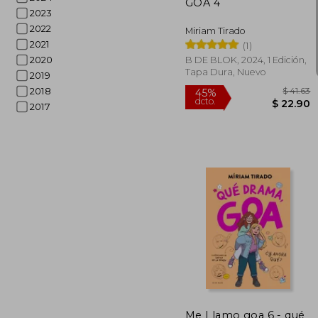
GOA 4
2023
2022
Miriam Tirado
2021
(1)
2020
B DE BLOK, 2024, 1 Edición,
Tapa Dura, Nuevo
2019
2018
2017
45%
dcto.
$ 
Me Llamo goa 6 - qué