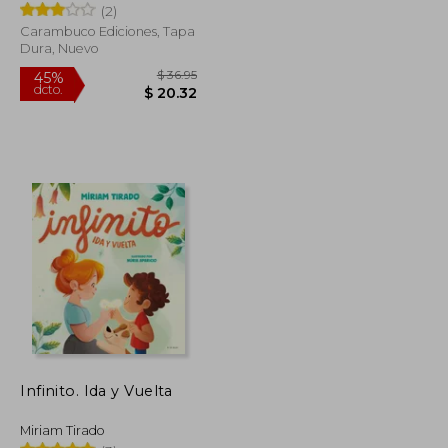
(2)
Carambuco Ediciones, Tapa
Dura, Nuevo
$ 56.75
$ 36.95
45%
dcto.
$ 31.21
$ 20.32
Infinito. Ida y Vuelta
Miriam Tirado