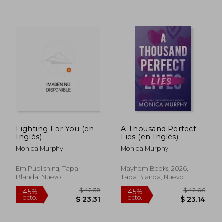
$ 35.83
$ 35.
45%
45%
dcto.
dcto.
$ 19.71
$ 19.
Fighting For You (en
A Thousand Perfect
Inglés)
Lies (en Inglés)
Mónica Murphy
Monica Murphy
Em Publishing, Tapa
Mayhem Books, 2026,
Blanda, Nuevo
Tapa Blanda, Nuevo