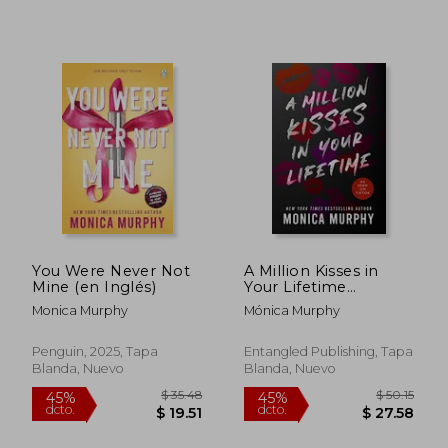
You Were Never Not
A Million Kisses in
Mine (en Inglés)
Your Lifetime
(Lancaster Prep, 2)
Monica Murphy
Mónica Murphy
(en Inglés)
Penguin, 2025, Tapa
Entangled Publishing, Tapa
Blanda, Nuevo
Blanda, Nuevo
$ 37.85
$ 52.
45%
45%
dcto.
dcto.
$ 20.82
$ 28.