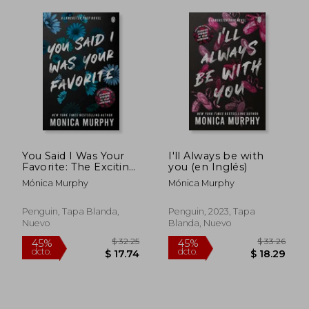
$ 52.22
$ 35.
45%
45%
dcto.
dcto.
$ 28.72
$ 19.
You Said I Was Your
I'll Always be with
Favorite: The Exciting
you (en Inglés)
Next Instalment in
Mónica Murphy
Mónica Murphy
the Lancaster Prep
Series! (en Inglés)
Penguin, Tapa Blanda,
Penguin, 2023, Tapa
Nuevo
Blanda, Nuevo