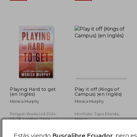
Playing Hard to get
Play it off (Kings of
(en Inglés)
Campus) (en Inglés)
Mónica Murphy
Monica Murphy
Penguin Books Ltd 2024-
Montlake, Tapa Blanda,
$ 31.24
$ 49.
45%
45%
03-28, London,, Tapa
Nuevo
dcto.
dcto.
$ 17.18
$ 26.
Blanda, Nuevo
Estás viendo
Buscalibre Ecuador
, pero e