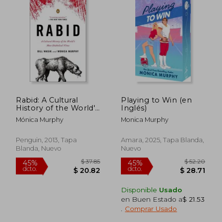
Rabid: A Cultural
Playing to Win (en
History of the World's
Inglés)
Most Diabolical Virus
Mónica Murphy
Monica Murphy
(en Inglés)
Penguin, 2013, Tapa
Amara, 2025, Tapa Blanda,
Blanda, Nuevo
Nuevo
$ 34.67
$ 56.
45%
45%
Disponible
Usado
dcto.
dcto.
$ 19.07
$ 31.
en Buen Estado a
$ 21.53
.
Comprar Usado