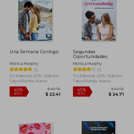
$ 55.05
$ 46.
45%
45%
dcto.
dcto.
$ 30.28
$ 25.
Una Semana Contigo
Segundas
Oportunidades
Mónica Murphy
Mónica Murphy
(1)
(1)
Oz Editorial, 2015, 1 Edición,
Oz Editorial, 2015, 1 Edición,
Tapa Blanda, Nuevo
Tapa Blanda, Nuevo