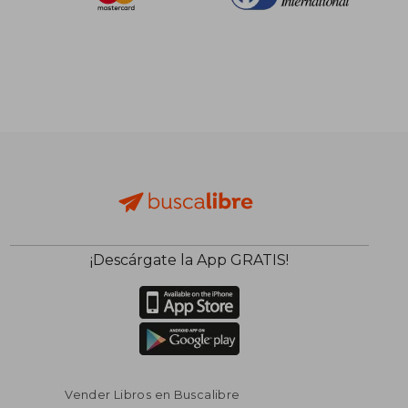
¡Descárgate la App GRATIS!
$ 44.09
$ 41.
45%
40%
dcto.
dcto.
$ 24.25
$ 25.
Vender Libros en Buscalibre