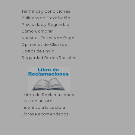
Términos y Condiciones
Políticas de Devolución
Privacidad y Seguridad
Cómo Comprar
Nuestras Formas de Pago
Opiniones de Clientes
Costos de Envío
Seguridad Redes Sociales
Libro de Reclamaciones
Lista de autores
$ 45.76
$ 51
45%
45%
Incentivo a la Lectura
dcto.
dcto.
$ 25.17
$ 28.
Libros Recomendados