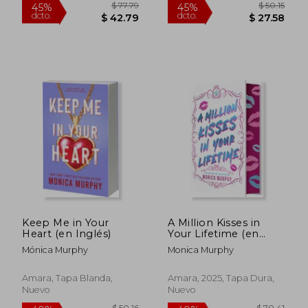
$ 32.97
$ 49.
45%
45%
dcto.
dcto.
$ 18.13
$ 26.
Keep Me in Your
A Million Kisses in
Heart (en Inglés)
Your Lifetime (en
Inglés)
Mónica Murphy
Monica Murphy
Amara, Tapa Blanda,
Amara, 2025, Tapa Dura,
Nuevo
Nuevo