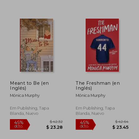
$ 33.26
$ 33.
45%
45%
dcto.
dcto.
$ 18.29
$ 18.
Meant to Be (en
The Freshman (en
Inglés)
Inglés)
Mónica Murphy
Mónica Murphy
Em Publishing, Tapa
Em Publishing, Tapa
Blanda, Nuevo
Blanda, Nuevo