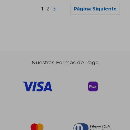
1
2
3
Página Siguiente
Nuestras Formas de Pago
$ 42.79
$ 43.
45%
45%
dcto.
dcto.
$ 23.53
$ 23.