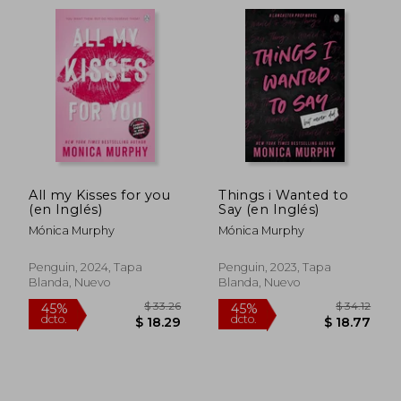
All my Kisses for you
Things i Wanted to
(en Inglés)
Say (en Inglés)
Mónica Murphy
Mónica Murphy
$ 32.25
$ 33.
45%
45%
Penguin, 2024, Tapa
Penguin, 2023, Tapa
dcto.
dcto.
$ 17.74
$ 18.
Blanda, Nuevo
Blanda, Nuevo