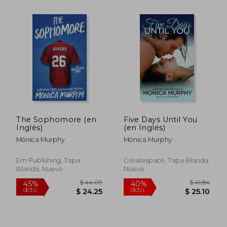
$ 42.38
$ 42.
45%
45%
dcto.
dcto.
$ 23.31
$ 23.
The Sophomore (en
Five Days Until You
Inglés)
(en Inglés)
Mónica Murphy
Mónica Murphy
Em Publishing, Tapa
Createspace, Tapa Blanda,
Blanda, Nuevo
Nuevo