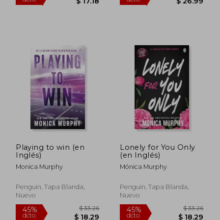
Playing to win (en
Lonely for You Only
Inglés)
(en Inglés)
$ 48.81
$ 77.
Monica Murphy
Mónica Murphy
40%
45%
dcto.
dcto.
$ 29.29
$ 42.
Penguin, Tapa Blanda,
Penguin, Tapa Blanda,
Nuevo
Nuevo