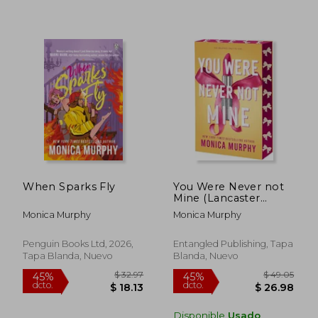
When Sparks Fly
You Were Never not
Mine (Lancaster
Preparatory School,
Monica Murphy
Monica Murphy
3) (en Inglés)
Penguin Books Ltd, 2026,
Entangled Publishing, Tapa
Tapa Blanda, Nuevo
Blanda, Nuevo
Disponible
Usado