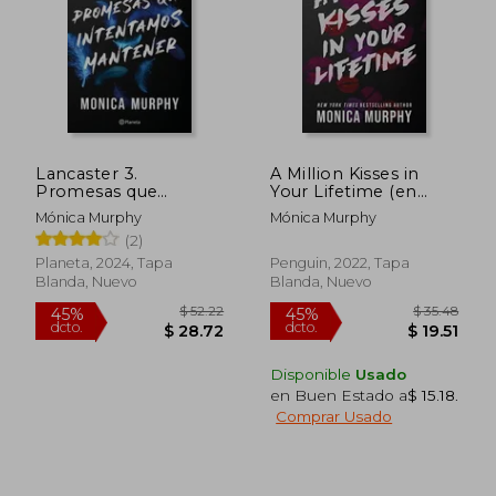
$ 55.52
$ 46.
45%
45%
dcto.
dcto.
$ 30.54
$ 25.
Lancaster 3.
A Million Kisses in
Promesas que
Your Lifetime (en
intentamos
Inglés)
Mónica Murphy
Mónica Murphy
mantener
(2)
Planeta, 2024, Tapa
Penguin, 2022, Tapa
Blanda, Nuevo
Blanda, Nuevo
Disponible
Usado
en Buen Estado a
$ 15.18
.
Comprar Usado