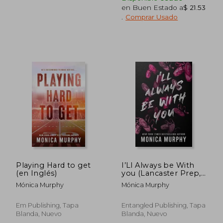
en Buen Estado a
$ 21.53
.
Comprar Usado
$ 35.48
$ 50
45%
45%
dcto.
dcto.
$ 19.51
$ 27.
Playing Hard to get
I’Ll Always be With
(en Inglés)
you (Lancaster Prep,
4) (en Inglés)
Mónica Murphy
Mónica Murphy
Em Publishing, Tapa
Entangled Publishing, Tapa
Blanda, Nuevo
Blanda, Nuevo