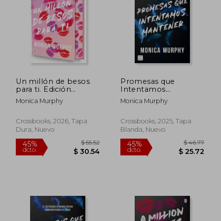
$ 40.74
$ 44.
45%
45%
dcto.
dcto.
$ 22.41
$ 24.
Un millón de besos
Promesas que
para ti. Edición
Intentamos
especial. Edición
Mantener
Monica Murphy
Monica Murphy
especial con cantos
tintados
Crossbooks, 2026, Tapa
Crossbooks, 2025, Tapa
Dura, Nuevo
Blanda, Nuevo