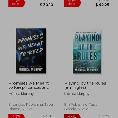
$ 77.79
$ 50
45%
45%
dcto.
dcto.
$ 42.79
$ 27.
Promises we Meant
Playing by the Rules
to Keep (Lancaster
(en Inglés)
Prep, 3) (en Inglés)
Mónica Murphy
Mónica Murphy
Entangled Publishing, Tapa
Em Publishing, Tapa
Blanda, Nuevo
Blanda, Nuevo