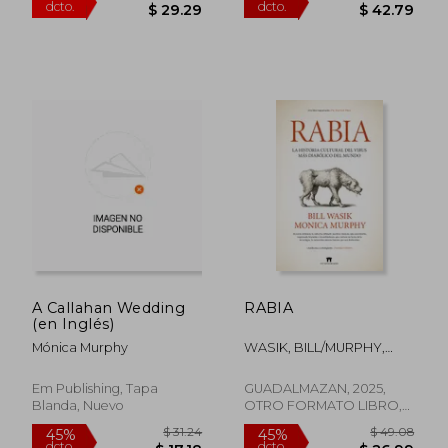
$ 50.16
$ 70.
40%
40%
A Callahan Wedding
RABIA
dcto.
dcto.
$ 30.10
$ 42.
(en Inglés)
Mónica Murphy
WASIK, BILL/MURPHY,
MONICA
Em Publishing, Tapa
GUADALMAZAN, 2025,
Blanda, Nuevo
OTRO FORMATO LIBRO,
Nuevo