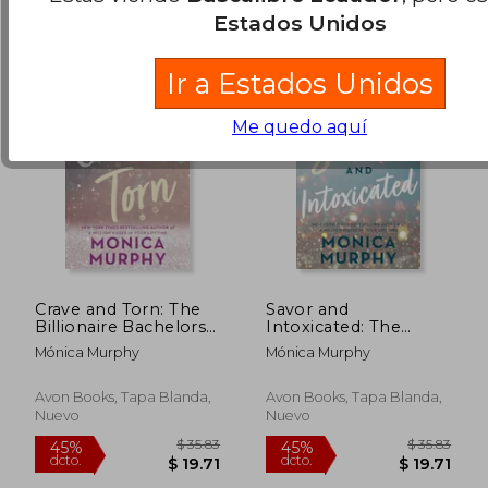
Estados Unidos
Ir a Estados Unidos
Me quedo aquí
Crave and Torn: The
Savor and
Billionaire Bachelors
Intoxicated: The
Club (en Inglés)
Billionaire Bachelors
Mónica Murphy
Mónica Murphy
Club (en Inglés)
Avon Books, Tapa Blanda,
Avon Books, Tapa Blanda,
Nuevo
Nuevo
$ 33.26
$ 33.
45%
45%
dcto.
dcto.
$ 18.29
$ 18.