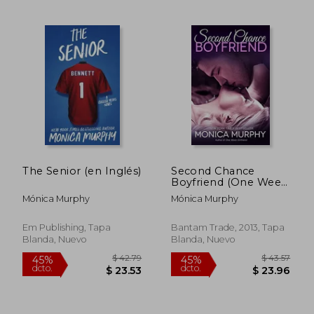
$ 42.32
$ 42.
45%
45%
dcto.
dcto.
$ 23.28
$ 23.
The Senior (en Inglés)
Second Chance
Boyfriend (One Week
Girlfriend Quartet) (en
Mónica Murphy
Mónica Murphy
Inglés)
Em Publishing, Tapa
Bantam Trade, 2013, Tapa
Blanda, Nuevo
Blanda, Nuevo