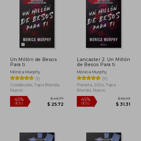
Un Millón de Besos
Lancaster 2. Un Millón
Para ti
de Besos Para ti
Mónica Murphy
Mónica Murphy
(1)
(9)
Crossbooks, Tapa Blanda,
Planeta, 2024, Tapa
Nuevo
Blanda, Nuevo
$ 46.77
$ 56.