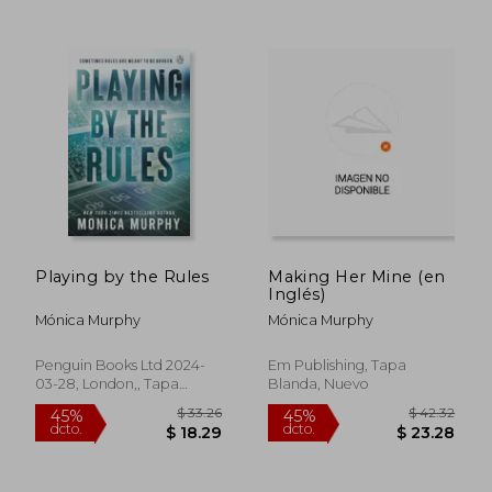
$ 41.98
$ 41.
45%
45%
dcto.
dcto.
$ 23.09
$ 22.
Playing by the Rules
Making Her Mine (en
Inglés)
Mónica Murphy
Mónica Murphy
Penguin Books Ltd 2024-
Em Publishing, Tapa
03-28, London,, Tapa
Blanda, Nuevo
Blanda, Nuevo