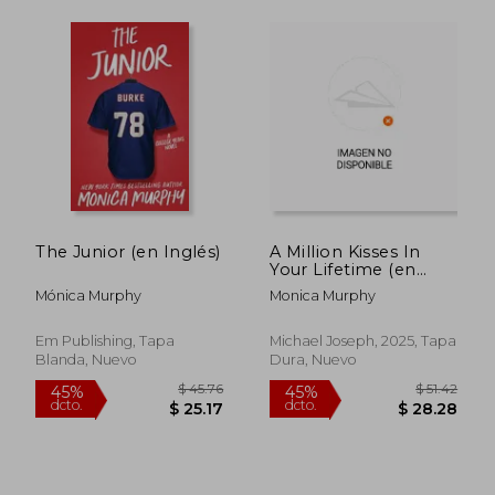
$ 33.26
$ 42.
45%
45%
The Junior (en Inglés)
A Million Kisses In
dcto.
dcto.
$ 18.29
$ 23.
Your Lifetime (en
Inglés)
Mónica Murphy
Monica Murphy
Em Publishing, Tapa
Michael Joseph, 2025, Tapa
Blanda, Nuevo
Dura, Nuevo