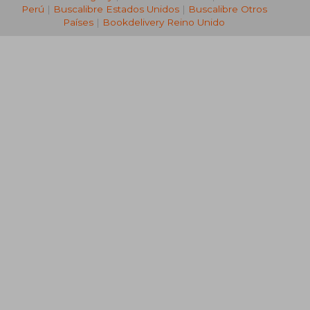
Perú
|
Buscalibre Estados Unidos
|
Buscalibre Otros
Países
|
Bookdelivery Reino Unido