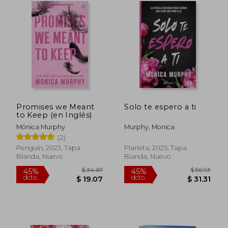
Promises we Meant
Solo te espero a ti
to Keep (en Inglés)
Mónica Murphy
Murphy, Monica
(2)
Penguin, 2023, Tapa
Planeta, 2025, Tapa
Blanda, Nuevo
Blanda, Nuevo
$ 33.26
$ 34.
45%
45%
dcto.
dcto.
$ 18.29
$ 18.