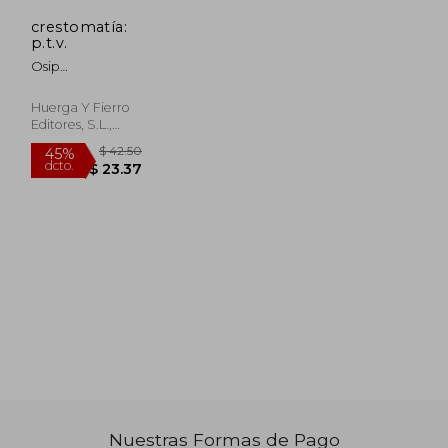
crestomatía:
p.t.v.
Osip
Émil&quot,evich
Mandel&quot,shtam
Huerga Y Fierro
Editores, S.l.,
Nuevo
$ 42.50
45%
dcto.
$ 23.37
Nuestras Formas de Pago