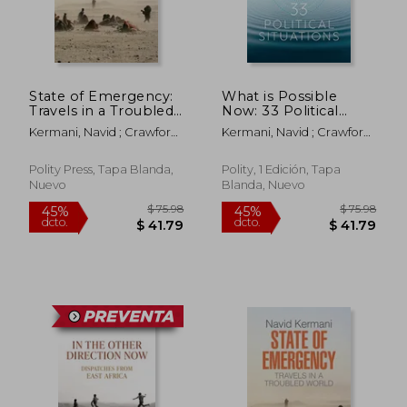
State of Emergency:
What is Possible
Travels in a Troubled
Now: 33 Political
World (en Inglés)
Situations (en Inglés)
Kermani, Navid ; Crawford,
Kermani, Navid ; Crawford,
Tony
Tony
Polity Press, Tapa Blanda,
Polity, 1 Edición, Tapa
Nuevo
Blanda, Nuevo
$ 46.31
$ 61.
45%
45%
dcto.
dcto.
$ 25.47
$ 33.