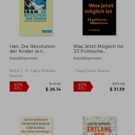
$ 51.30
$ 78.
45%
45%
dcto.
dcto.
$ 28.22
$ 43.
Iran: Die Revolution
Was Jetzt Möglich Ist:
der Kinder (en
33 Politische
Alemán)
Situationen (en
Navid Kermani
Navid Kermani
Alemán)
Beck C. H., Tapa Blanda,
, Tapa Dura, Nuevo
Nuevo