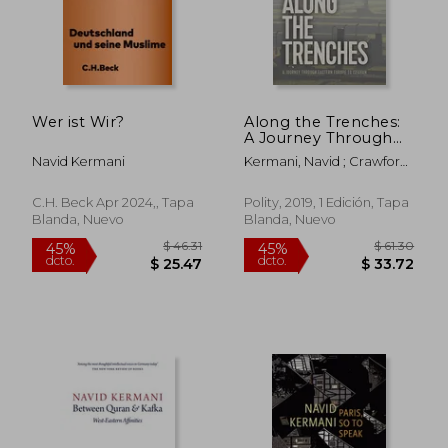
Wer ist Wir?
Along the Trenches:
A Journey Through
Eastern Europe to
Navid Kermani
Kermani, Navid ; Crawford,
Isfahan (en Inglés)
Tony
C.H. Beck Apr 2024,, Tapa
Polity, 2019, 1 Edición, Tapa
Blanda, Nuevo
Blanda, Nuevo
$ 62.74
$ 60.
45%
45%
dcto.
dcto.
$ 34.51
$ 33.