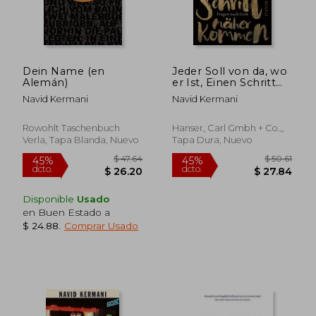
Dein Name (en
Jeder Soll von da, wo
Alemán)
er Ist, Einen Schritt
Näher Kommen:
Navid Kermani
Navid Kermani
Fragen Nach Gott (en
Alemán)
Rowohlt Taschenbuch
Hanser, Carl Gmbh + Co.,,
Verla, Tapa Blanda, Nuevo
Tapa Dura, Nuevo
Disponible
Usado
en Buen Estado a
$ 24.88
.
Comprar Usado
$ 46.31
$ 49.
45%
45%
dcto.
dcto.
$ 25.47
$ 27.