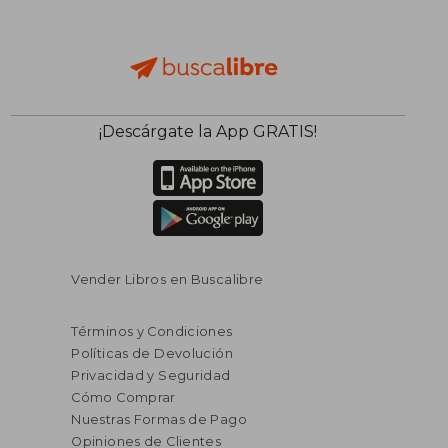
$ 119.49
$ 98.
¡Descárgate la App GRATIS!
45%
45%
dcto.
dcto.
$ 65.72
$ 54.
Vender Libros en Buscalibre
Términos y Condiciones
Políticas de Devolución
Privacidad y Seguridad
Cómo Comprar
Nuestras Formas de Pago
Opiniones de Clientes