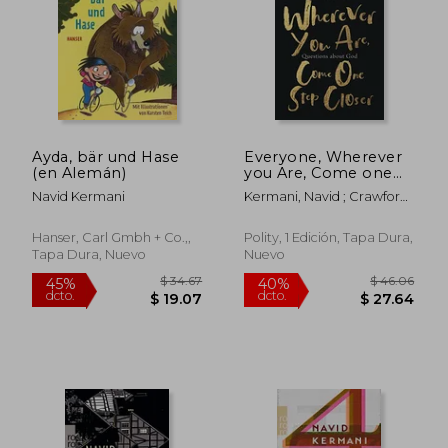
$ 46.05
$ 32
45%
45%
dcto.
dcto.
$ 25.33
$ 17.
Ayda, bär und Hase
Everyone, Wherever
(en Alemán)
you Are, Come one
Step Closer:
Navid Kermani
Kermani, Navid ; Crawford,
Questions About god
Tony
(en Inglés)
Hanser, Carl Gmbh + Co.,,
Polity, 1 Edición, Tapa Dura,
Tapa Dura, Nuevo
Nuevo