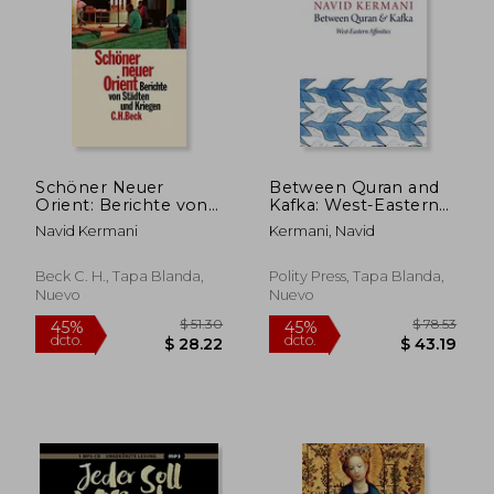
Schöner Neuer
Between Quran and
Orient: Berichte von
Kafka: West-Eastern
Städten und Kriegen
Affinities (en Inglés)
Navid Kermani
Kermani, Navid
(en Alemán)
Beck C. H., Tapa Blanda,
Polity Press, Tapa Blanda,
Nuevo
Nuevo