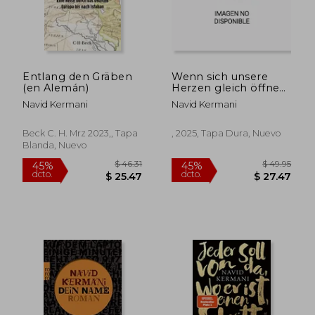
Entlang den Gräben
Wenn sich unsere
(en Alemán)
Herzen gleich öffnen
(en Alemán)
Navid Kermani
Navid Kermani
Beck C. H. Mrz 2023,, Tapa
, 2025, Tapa Dura, Nuevo
Blanda, Nuevo
$ 47.23
$ 55.
45%
45%
dcto.
dcto.
$ 25.98
$ 30.