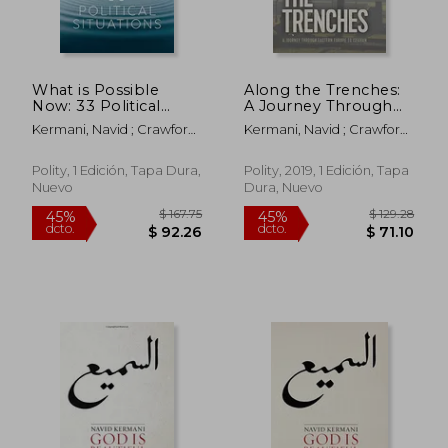
What is Possible
Along the Trenches:
Now: 33 Political
A Journey Through
Situations (en Inglés)
Eastern Europe to
Kermani, Navid ; Crawford,
Kermani, Navid ; Crawford,
Isfahan (en Inglés)
Tony
Tony
Polity, 1 Edición, Tapa Dura,
Polity, 2019, 1 Edición, Tapa
Nuevo
Dura, Nuevo