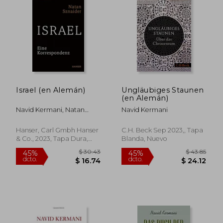
45%
45%
dcto.
dcto.
$ 37.73
$ 31.
Israel (en Alemán)
Ungläubiges Staunen
(en Alemán)
Navid Kermani, Natan
Navid Kermani
Sznaider
Hanser, Carl Gmbh Hanser
C.H. Beck Sep 2023,, Tapa
& Co., 2023, Tapa Dura,
Blanda, Nuevo
Nuevo