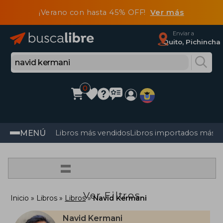
¡Verano con hasta 45% OFF!
Ver más
Enviar a
Quito, Pichincha
0
MENÚ
Libros más vendidos
Libros importados más v
=
Ver Filtros
Inicio
Libros
Libros
Navid Kermani
Navid Kermani