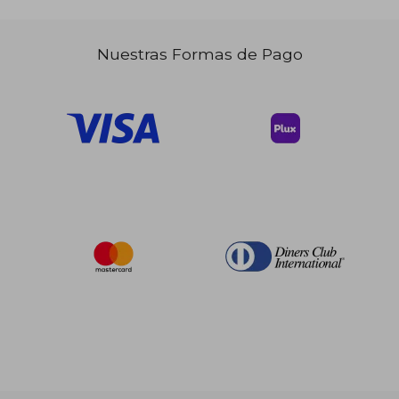
Nuestras Formas de Pago
$ 167.75
$ 129.
45%
45%
dcto.
dcto.
$ 92.26
$ 71.