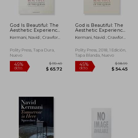
$ 75.98
$ 75.
45%
45%
dcto.
dcto.
$ 41.79
$ 41.
God Is Beautiful: The
God is Beautiful: The
Aesthetic Experience
Aesthetic Experience
of the Quran (en
of the Quran (en
Kermani, Navid ; Crawford,
Kermani, Navid ; Crawford,
Inglés)
Inglés)
Tony
Tony
Polity Press, Tapa Dura,
Polity Press, 2018, 1 Edición,
Nuevo
Tapa Blanda, Nuevo