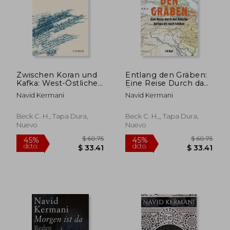
Zwischen Koran und
Entlang den Gräben:
Kafka: West-Östliche
Eine Reise Durch das
$ 57.40
$ 66.
45%
40%
Erkundungen (en
Östliche Europa bis
dcto.
dcto.
Navid Kermani
Navid Kermani
$ 31.57
$ 39.
Alemán)
Nach Isfahan (en
Alemán)
Beck C. H., Tapa Dura,
Beck C. H.,, Tapa Dura,
Nuevo
Nuevo