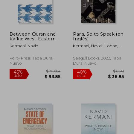
Between Quran and
Paris, So to Speak (en
Kafka: West-Eastern
Inglés)
Affinities (en Inglés)
Kermani, Navid
Kermani, Navid ; Hoban,
Wieland
Polity Press, Tapa Dura,
Seagull Books, 2022, Tapa
Nuevo
Dura, Nuevo
$ 62.19
$ 67
45%
45%
dcto.
dcto.
$ 34.20
$ 37.