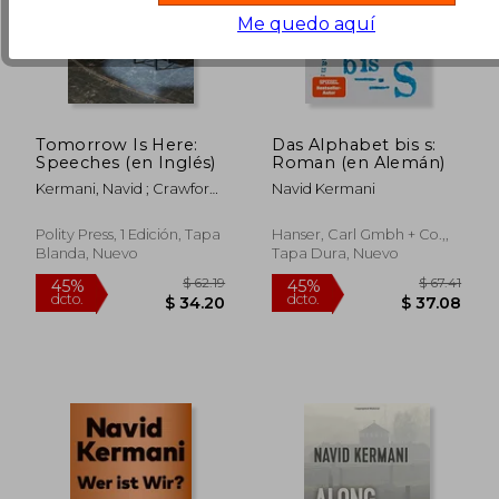
Me quedo aquí
Tomorrow Is Here:
Das Alphabet bis s:
Speeches (en Inglés)
Roman (en Alemán)
Kermani, Navid ; Crawford,
Navid Kermani
Tony
Polity Press, 1 Edición, Tapa
Hanser, Carl Gmbh + Co.,,
Blanda, Nuevo
Tapa Dura, Nuevo
$ 60.75
$ 60.
45%
45%
dcto.
dcto.
$ 33.41
$ 33.