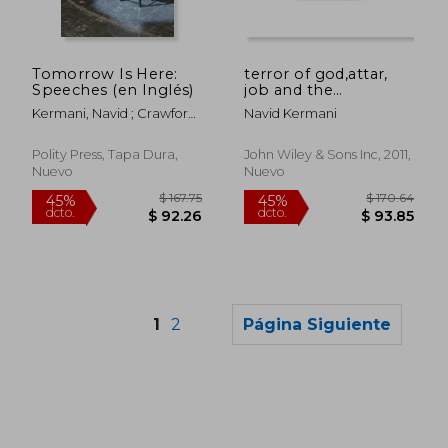
$ 59.14
$ 173.
40%
45%
dcto.
dcto.
$ 35.48
$ 95.
Tomorrow Is Here:
terror of god,attar,
Speeches (en Inglés)
job and the
metaphysical revolt
Kermani, Navid ; Crawford,
Navid Kermani
Tony
Polity Press, Tapa Dura,
John Wiley & Sons Inc, 2011,
Nuevo
Nuevo
1
2
Página Siguiente