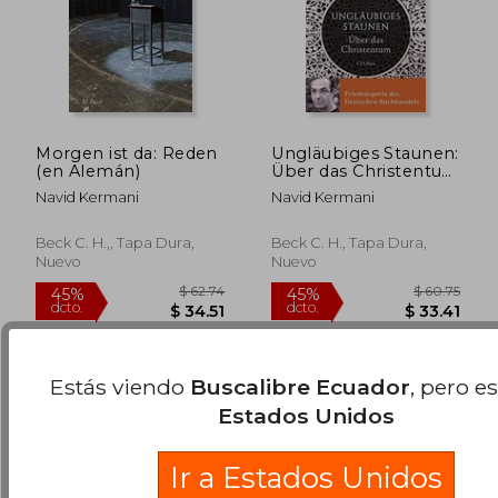
Morgen ist da: Reden
Ungläubiges Staunen:
(en Alemán)
Über das Christentum
(en Alemán)
Navid Kermani
Navid Kermani
$ 47.52
$ 57.
45%
45%
Beck C. H.,, Tapa Dura,
Beck C. H., Tapa Dura,
dcto.
dcto.
$ 26.14
$ 31.
Nuevo
Nuevo
Estás viendo
Buscalibre Ecuador
, pero e
Estados Unidos
Ir a Estados Unidos