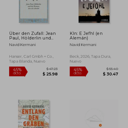
Über den Zufall: Jean
Kln: E Jefhl (en
Paul, Hölderlin und
Alemán)
der Roman, den ich
Navid Kermani
Navid Kermani
schreibe
Hanser, Carl Gmbh + Co.,
Beck, 2026, Tapa Dura,
Tapa Blanda, Nuevo
Nuevo
$ 42.67
$ 46.
45%
45%
dcto.
dcto.
$ 23.47
$ 25.