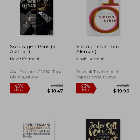
Sozusagen Paris (en
Vierzig Leben (en
$ 34.67
$ 46.
Alemán)
Alemán)
45%
40%
dcto.
dcto.
$ 19.07
$ 27.
Navid Kermani
Navid Kermani
Akal Ediciones 220141, Tapa
Rowohlt Taschenbuch,
Blanda, Nuevo
Tapa Blanda, Nuevo