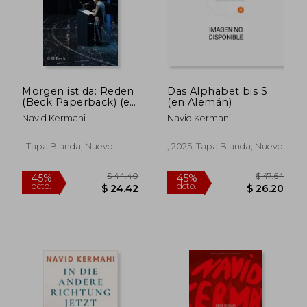
Morgen ist da: Reden
Das Alphabet bis S
(Beck Paperback) (en
(en Alemán)
Alemán)
Navid Kermani
Navid Kermani
, Tapa Blanda, Nuevo
, 2025, Tapa Blanda, Nuevo
$ 41.86
$ 39.
45%
45%
dcto.
dcto.
$ 23.02
$ 21.