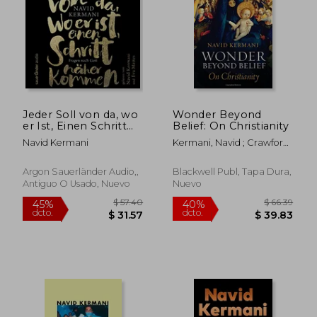
$ 47.64
$ 50.
45%
45%
dcto.
dcto.
$ 26.20
$ 27.
Jeder Soll von da, wo
Wonder Beyond
er Ist, Einen Schritt
Belief: On Christianity
Näher Kommen:
Navid Kermani
Kermani, Navid ; Crawford,
Fragen Nach Gott (en
Tony
Alemán)
Argon Sauerländer Audio,,
Blackwell Publ, Tapa Dura,
Antiguo O Usado, Nuevo
Nuevo