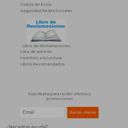
Costos de Envío
Seguridad Redes Sociales
Libro de Reclamaciones
$ 167.75
$ 170.
45%
45%
Lista de autores
dcto.
dcto.
$ 92.26
$ 93.
Incentivo a la Lectura
Libros Recomendados
Suscríbete para recibir ofertas y
promociones
¿Necesitas ayuda?