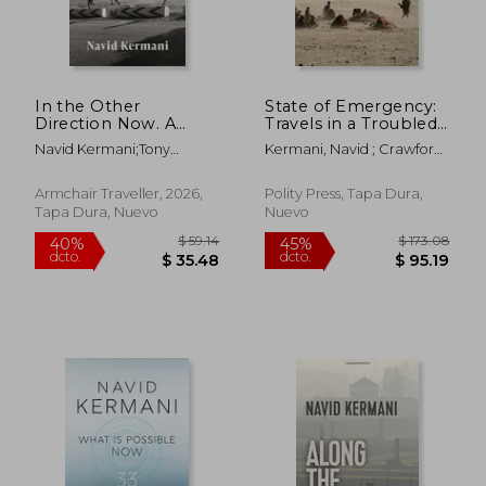
In the Other
State of Emergency:
Direction Now. A
Travels in a Troubled
Journey through East
World (en Inglés)
Navid Kermani;Tony
Kermani, Navid ; Crawford,
Africa
Crawford
Tony
Armchair Traveller, 2026,
Polity Press, Tapa Dura,
Tapa Dura, Nuevo
Nuevo
$ 170.64
$ 61
45%
40%
dcto.
dcto.
$ 93.85
$ 36.