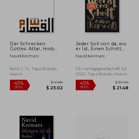
Der Schrecken
Jeder Soll von da, wo
Gottes: Attar, Hiob
er Ist, Einen Schritt
und die
Näher Kommen (en
Navid Kermani
Navid Kermani
Metaphysische
Alemán)
$ 33.58
$ 36.
Revolte (en Alemán)
45%
45%
dcto.
dcto.
$ 18.47
$ 19.
Beck C. H., Tapa Blanda,
Dtv Verlagsgesellschaft Jul
Nuevo
2023,, Tapa Blanda, Nuevo