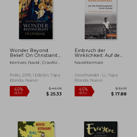
$ 81.09
$ 31
45%
45%
dcto.
dcto.
$ 44.60
$ 17.
Wonder Beyond
Einbruch der
Belief: On Christianity
Wirklichkeit: Auf dem
(en Inglés)
Flüchtlingstreck
Kermani, Navid ; Crawford,
Navid Kermani
Durch Europa (en
Tony
Alemán)
Polity, 2019, 1 Edición, Tapa
Groothandel - Li,, Tapa
Blanda, Nuevo
Blanda, Nuevo