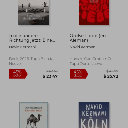
In die andere
Große Liebe (en
Richtung jetzt: Eine
Alemán)
Reise durch Ostafrika
Navid Kermani
Navid Kermani
(en Alemán)
Beck, 2026, Tapa Blanda,
Hanser, Carl Gmbh + Co.,
Nuevo
Tapa Dura, Nuevo
$ 44.40
$ 47.
45%
45%
dcto.
dcto.
$ 24.42
$ 26.