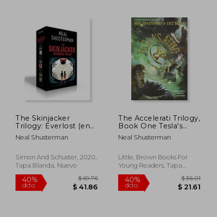
$ 40.51
$ 42.
40%
40%
dcto.
dcto.
$ 24.31
$ 25.
The Skinjacker
The Accelerati Trilogy,
Trilogy: Everlost (en
Book One Tesla's
Inglés)
Attic (The Accelerati
Neal Shusterman
Neal Shusterman
Trilogy, Book One)
(en Inglés)
Simon And Schuster, 2020,
Little, Brown Books For
Tapa Blanda, Nuevo
Young Readers, Tapa
Blanda, Nuevo