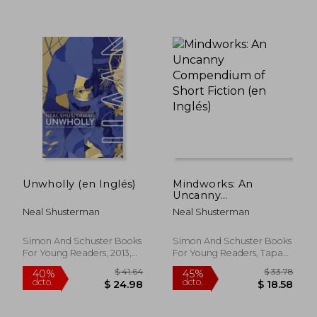
Unwholly (en Inglés)
Mindworks: An
Uncanny
Compendium of
Neal Shusterman
Neal Shusterman
Short Fiction (en
Inglés)
Simon And Schuster Books
Simon And Schuster Books
For Young Readers, 2013,
For Young Readers, Tapa
No Edición, Tapa Blanda,
Blanda, Nuevo
Nuevo