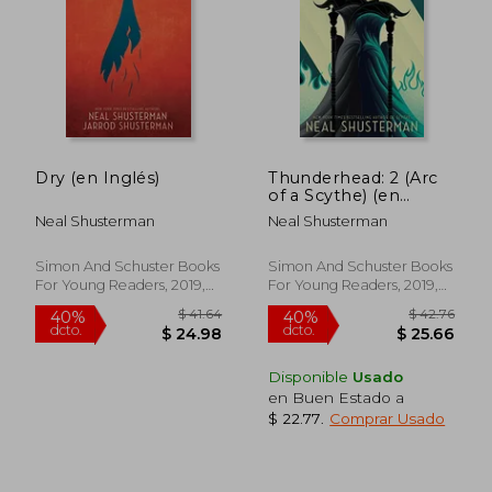
$ 29.71
$ 52.
45%
45%
dcto.
dcto.
$ 16.34
$ 28.
Dry (en Inglés)
Thunderhead: 2 (Arc
of a Scythe) (en
Inglés)
Neal Shusterman
Neal Shusterman
Simon And Schuster Books
Simon And Schuster Books
For Young Readers, 2019,
For Young Readers, 2019,
No Edición, Tapa Blanda,
No Edición, Tapa Blanda,
Nuevo
Nuevo
Disponible
Usado
en Buen Estado a
$ 22.77
.
Comprar Usado