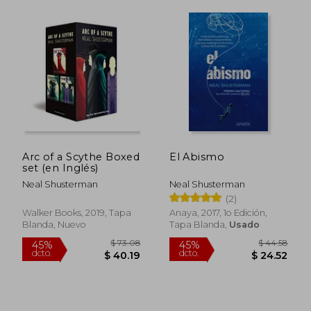
$ 67.55
$ 44.
45%
45%
dcto.
dcto.
$ 37.15
$ 24.
Arc of a Scythe Boxed
El Abismo
set (en Inglés)
Neal Shusterman
Neal Shusterman
(2)
Walker Books, 2019, Tapa
Anaya, 2017, 1o Edición,
Blanda, Nuevo
Tapa Blanda,
Usado