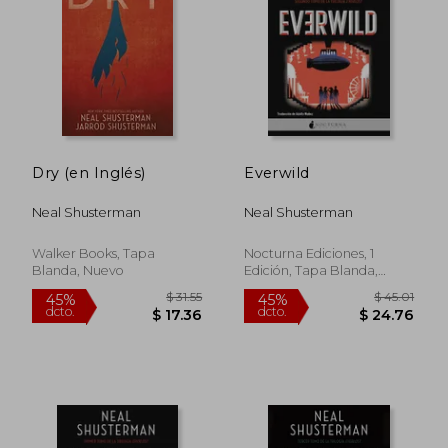
$ 50.26
$ 53.
45%
45%
dcto.
dcto.
$ 27.65
$ 29.
Dry (en Inglés)
Everwild
Neal Shusterman
Neal Shusterman
Walker Books, Tapa
Nocturna Ediciones, 1
Blanda, Nuevo
Edición, Tapa Blanda,
Nuevo