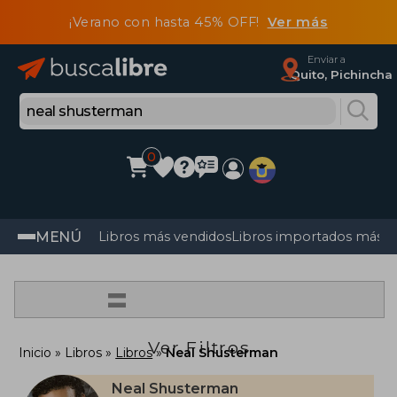
¡Verano con hasta 45% OFF!
Ver más
Enviar a
Quito, Pichincha
0
MENÚ
Libros más vendidos
Libros importados más v
=
Ver Filtros
Inicio
Libros
Libros
Neal Shusterman
Neal Shusterman