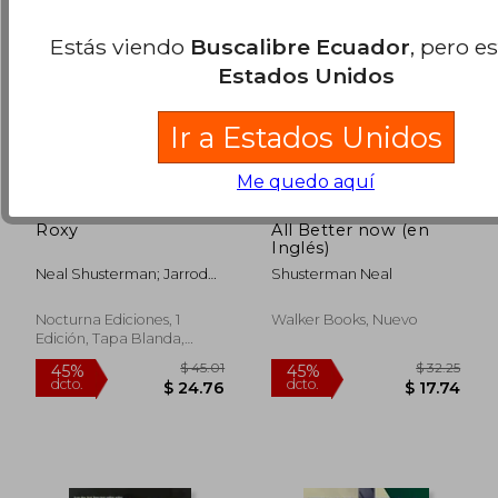
Estás viendo
Buscalibre Ecuador
, pero e
Estados Unidos
Ir a Estados Unidos
Me quedo aquí
Roxy
All Better now (en
Inglés)
Neal Shusterman; Jarrod
Shusterman Neal
Shusterman
Nocturna Ediciones, 1
Walker Books, Nuevo
Edición, Tapa Blanda,
Nuevo
$ 34.67
$ 50.
45%
40%
dcto.
dcto.
$ 19.07
$ 30.