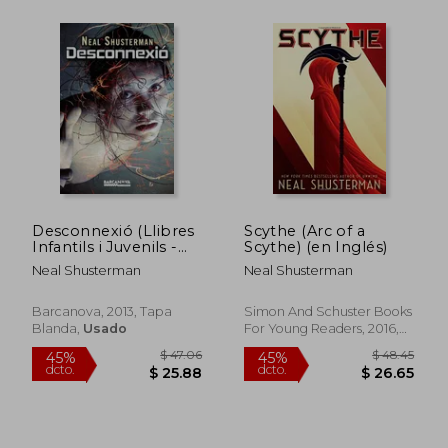
$ 32.25
$ 48.
45%
45%
dcto.
dcto.
$ 17.74
$ 26.
Desconnexió (Llibres
Scythe (Arc of a
Infantils i Juvenils -
Scythe) (en Inglés)
Diversos)
Neal Shusterman
Neal Shusterman
Barcanova, 2013, Tapa
Simon And Schuster Books
Blanda,
Usado
For Young Readers, 2016,
Tapa Dura, Nuevo