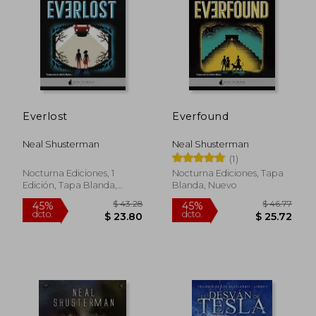
$ 31.55
$ 45.
45%
45%
dcto.
dcto.
$ 17.36
$ 24.
Everlost
Everfound
Neal Shusterman
Neal Shusterman
(1)
Nocturna Ediciones, 1
Nocturna Ediciones, Tapa
Edición, Tapa Blanda,
Blanda, Nuevo
Nuevo