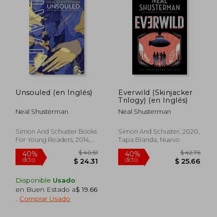
Unsouled (en Inglés)
Everwild (Skinjacker
Trilogy) (en Inglés)
Neal Shusterman
Neal Shusterman
Simon And Schuster Books
Simon And Schuster, 2020,
For Young Readers, 2014,
Tapa Blanda, Nuevo
No Edición, Tapa Blanda,
Nuevo
Disponible
Usado
en Buen Estado a
$ 19.66
.
Comprar Usado
$ 45.01
$ 32.
45%
45%
dcto.
dcto.
$ 24.76
$ 17.