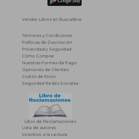
Vender Libros en Buscalibre
Términos y Condiciones
Políticas de Devolución
Privacidad y Seguridad
Cómo Comprar
Nuestras Formas de Pago
Opiniones de Clientes
Costos de Envío
Seguridad Redes Sociales
Libro de Reclamaciones
Lista de autores
$ 40.51
$ 40.
40%
40%
Incentivo a la Lectura
dcto.
dcto.
$ 24.31
$ 24.