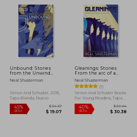
$ 41.64
$ 42.
40%
40%
dcto.
dcto.
$ 24.98
$ 25.
Unbound: Stories
Gleanings: Stories
from the Unwind
From the arc of a
World (Unwind
Scythe (en Inglés)
Neal Shusterman
Neal Shusterman
Dystology) (en Inglés)
(1)
Simon And Schuster, 2016,
Simon And Schuster Books
Tapa Blanda, Nuevo
For Young Readers, Tapa
Dura, Nuevo