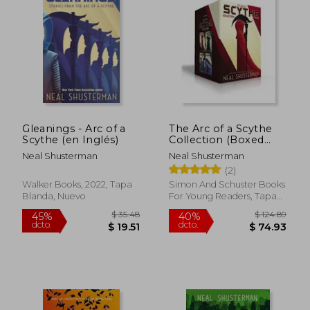
Gleanings - Arc of a
The Arc of a Scythe
Scythe (en Inglés)
Collection (Boxed
Set): Scythe;
Neal Shusterman
Neal Shusterman
Thunderhead; The
(2)
Toll; Gleanings (en
Inglés)
Walker Books, 2022, Tapa
Simon And Schuster Books
Blanda, Nuevo
For Young Readers, Tapa
Dura, Nuevo