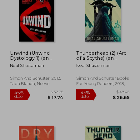
$ 35.48
$ 124.
45%
40%
dcto.
dcto.
$ 19.51
$ 74.
Unwind (Unwind
Thunderhead (2) (Arc
Dystology 1) (en
of a Scythe) (en
Inglés)
Inglés)
Neal Shusterman
Neal Shusterman
Simon And Schuster, 2012,
Simon And Schuster Books
Tapa Blanda, Nuevo
For Young Readers, 2018,
N/A Edición, Tapa Dura,
Nuevo