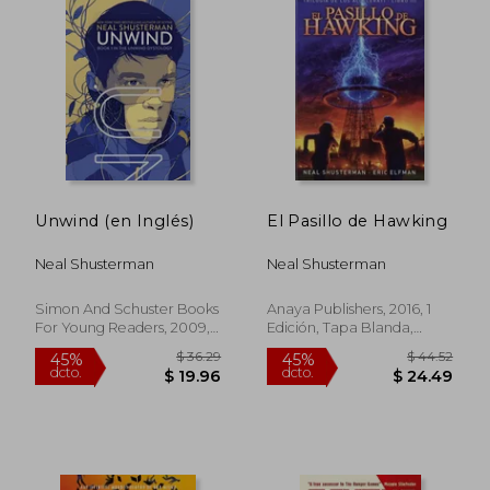
Unwind (en Inglés)
El Pasillo de Hawking
Neal Shusterman
Neal Shusterman
Simon And Schuster Books
Anaya Publishers, 2016, 1
For Young Readers, 2009,
Edición, Tapa Blanda,
Tapa Blanda, Nuevo
Nuevo
$ 68.47
$ 44.
45%
45%
dcto.
dcto.
$ 37.66
$ 24.