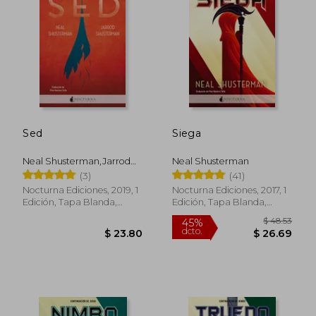
existenciales, consolidándolo como una
figura clave de la literatura contemporánea
juvenil y adulta.
Sed
Siega
Neal Shusterman,Jarrod
Neal Shusterman
Shusterman
(3)
(41)
Nocturna Ediciones, 2019, 1
Nocturna Ediciones, 2017, 1
Edición, Tapa Blanda,
Edición, Tapa Blanda,
Nuevo
Nuevo
$ 48.