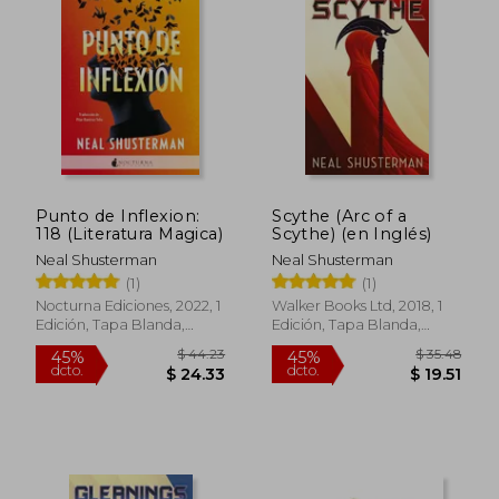
Punto de Inflexion:
Scythe (Arc of a
118 (Literatura Magica)
Scythe) (en Inglés)
Neal Shusterman
Neal Shusterman
(1)
(1)
Nocturna Ediciones, 2022, 1
Walker Books Ltd, 2018, 1
Edición, Tapa Blanda,
Edición, Tapa Blanda,
Nuevo
Nuevo
$ 36.29
$ 44.
45%
45%
dcto.
dcto.
$ 19.96
$ 24.