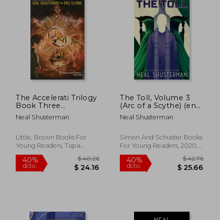
The Accelerati Trilogy
The Toll, Volume 3
Book Three
(Arc of a Scythe) (en
Hawking's Hallway
Inglés)
Neal Shusterman
Neal Shusterman
(en Inglés)
Little, Brown Books For
Simon And Schuster Books
Young Readers, Tapa
For Young Readers, 2020,
Blanda, Nuevo
No Edición, Tapa Blanda,
Nuevo
$ 52.49
$ 30.
45%
45%
dcto.
dcto.
$ 28.87
$ 16.