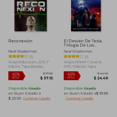
$ 43.28
$ 46.
45%
45%
dcto.
dcto.
$ 23.80
$ 25.
Reconexión
El Desván De Tesla.
Trilogía De Los
Accelerati - Libro 1
Neal Shusterman
Neal Shusterman
(libros Para Jóvenes -
(1)
(1)
Libros De Consumo)
Anaya Educación, 2013, 1ª
Anaya Infantil Y Juvenil,
Edición, Tapa Blanda,
2015, 1 Edición, Tapa
Nuevo
Blanda, Nuevo
Disponible
Usado
Disponible
Usado
en Buen Estado a
en Buen Estado a
$ 19.96
$ 22.55
.
Comprar Usado
.
Comprar Usado