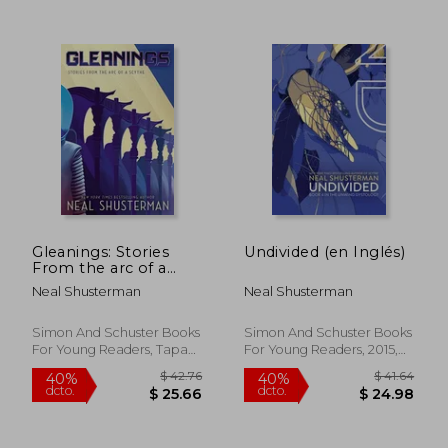
$ 40.26
$ 42.
40%
40%
dcto.
dcto.
$ 24.16
$ 25.
Gleanings: Stories
Undivided (en Inglés)
From the arc of a
Scythe (en Inglés)
Neal Shusterman
Neal Shusterman
Simon And Schuster Books
Simon And Schuster Books
For Young Readers, Tapa
For Young Readers, 2015,
Blanda, Nuevo
No Edición, Tapa Blanda,
Nuevo