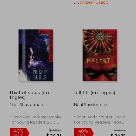
.
Comprar Usado
$ 42.76
$ 41.
40%
40%
dcto.
dcto.
$ 25.66
$ 24.
thief of souls (en
full tilt (en Inglés)
Inglés)
Neal Shusterman
Neal Shusterman
Simon And Schuster Books
Simon And Schuster Books
For Young Readers, 2013,
For Young Readers, Tapa
Nuevo
Blanda, Nuevo