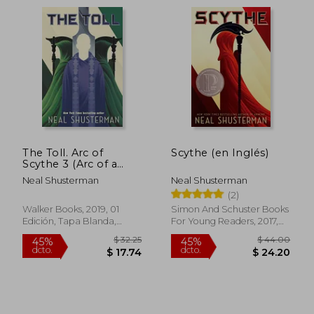
The Toll. Arc of
Scythe (en Inglés)
Scythe 3 (Arc of a
Scythe) (en Inglés)
Neal Shusterman
Neal Shusterman
(2)
$ 73.08
$ 44.
45%
45%
Walker Books, 2019, 01
Simon And Schuster Books
dcto.
dcto.
$ 40.19
$ 24.
Edición, Tapa Blanda,
For Young Readers, 2017,
Nuevo
No Edición, Tapa Blanda,
Nuevo