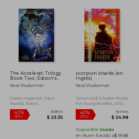
$ 41.64
$ 33.
40%
45%
dcto.
dcto.
$ 24.98
$ 18.
The Accelerati Trilogy
scorpion shards (en
Book Two, Edison's
Inglés)
Alley
Neal Shusterman
Neal Shusterman
Disney-Hyperion, Tapa
Simon And Schuster Books
Blanda, Nuevo
For Young Readers, 2013,
Tapa Blanda, Nuevo
Disponible
Usado
en Buen Estado a
$ 19.66