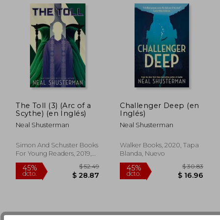
The Toll (3) (Arc of a
Challenger Deep (en
Scythe) (en Inglés)
Inglés)
Neal Shusterman
Neal Shusterman
$ 47.06
$ 48.
Simon And Schuster Books
Walker Books, 2020, Tapa
45%
45%
dcto.
dcto.
$ 25.88
$ 26.
For Young Readers, 2019,
Blanda, Nuevo
Tapa Dura, Nuevo