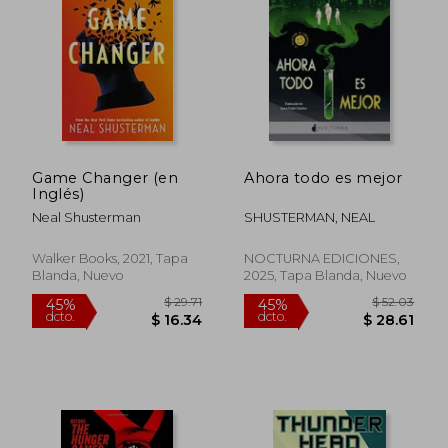
$ 44.23
$ 35.
45%
45%
dcto.
dcto.
$ 24.33
$ 19.
Game Changer (en
Ahora todo es mejor
Inglés)
Neal Shusterman
SHUSTERMAN, NEAL
Walker Books, 2021, Tapa
NOCTURNA EDICIONES,
Blanda, Nuevo
2025, Tapa Blanda, Nuevo