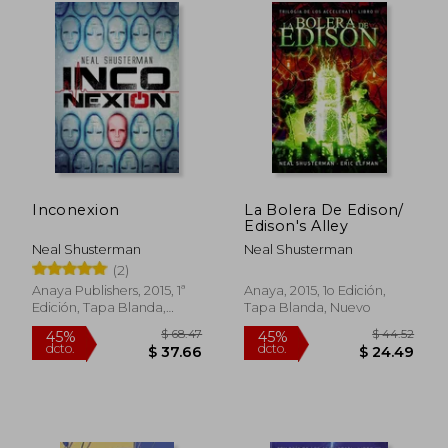
Inconexion
La Bolera De Edison/
Edison's Alley
Neal Shusterman
Neal Shusterman
(2)
Anaya Publishers, 2015, 1ª
Anaya, 2015, 1o Edición,
Edición, Tapa Blanda,
Tapa Blanda, Nuevo
Nuevo
$ 32.25
$ 44.
45%
45%
dcto.
dcto.
$ 17.74
$ 24.