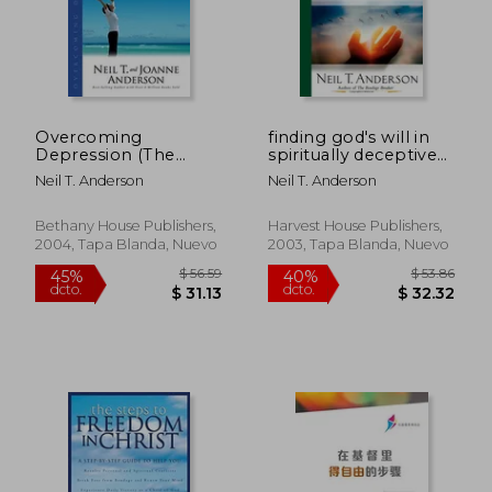
Overcoming
finding god's will in
Depression (The
spiritually deceptive
Victory Over the
times (en Inglés)
Neil T. Anderson
Neil T. Anderson
Darkness Series) (en
Inglés)
Bethany House Publishers,
Harvest House Publishers,
2004, Tapa Blanda, Nuevo
2003, Tapa Blanda, Nuevo
$ 44.36
$ 51
40%
40%
dcto.
dcto.
$ 26.62
$ 30.