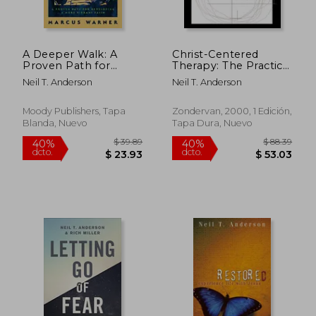
$ 67.89
$ 39.
40%
45%
dcto.
dcto.
$ 40.73
$ 21.
A Deeper Walk: A
Christ-Centered
Proven Path for
Therapy: The Practical
Developing a More
Integration of
Neil T. Anderson
Neil T. Anderson
Vibrant Faith (en
Theology and
Inglés)
Psychology (en
Inglés)
Moody Publishers, Tapa
Zondervan, 2000, 1 Edición,
Blanda, Nuevo
Tapa Dura, Nuevo