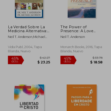
La Verdad Sobre La
The Power of
Medicina Alternativa:
Presence: A Love
Un Metodo Para
Story (en Inglés)
Neil T. Anderson,michael
Neil T. Anderson
Evaluar Las Practicas
Jacobson
Medicas Y Los
Sistemas De Salud, En
Vida Publ, 2004, Tapa
Monarch Books, 2016, Tapa
Cinco Dimensiones
Blanda, Nuevo
Blanda, Nuevo
$ 31.73
$ 26
45%
45%
dcto.
dcto.
$ 17.45
$ 14.