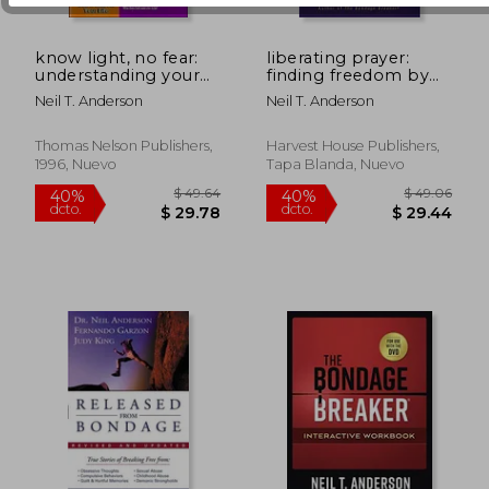
know light, no fear:
liberating prayer:
understanding your
finding freedom by
faith and god's will for
connecting with god
Neil T. Anderson
Neil T. Anderson
your life (en Inglés)
(en Inglés)
Thomas Nelson Publishers,
Harvest House Publishers,
1996, Nuevo
Tapa Blanda, Nuevo
$ 48.10
$ 43.
45%
40%
dcto.
dcto.
$ 26.45
$ 25.