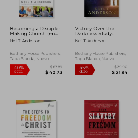
Becoming a Disciple-
Victory Over the
Making Church (en
Darkness Study
Inglés)
Guide: Realize the
Neil T. Anderson
Neil T. Anderson
Power of Your
Identity in Christ (en
Inglés)
Bethany House Publishers,
Bethany House Publishers,
Tapa Blanda, Nuevo
Tapa Blanda, Nuevo