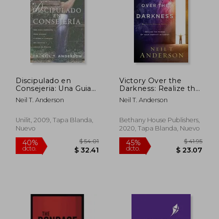
$ 28.
45%
dcto.
$ 11.50
$ 15.
Discipulado en
Victory Over the
Consejeria: Una Guia
Darkness: Realize the
Completa Para
Power of Your
Neil T. Anderson
Neil T. Anderson
Ayudar a Otros a
Identity in Christ (en
Caminar en Libertad
Inglés)
y Crecer en Cristo =
Unilit, 2009, Tapa Blanda,
Bethany House Publishers,
Discipleship
Nuevo
2020, Tapa Blanda, Nuevo
Counseling