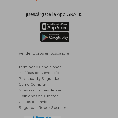
$ 55.86
$ 57.
40%
40%
¡Descárgate la App GRATIS!
dcto.
dcto.
$ 33.52
$ 34.
Vender Libros en Buscalibre
Términos y Condiciones
Políticas de Devolución
Privacidad y Seguridad
Cómo Comprar
Nuestras Formas de Pago
Opiniones de Clientes
Costos de Envío
Seguridad Redes Sociales