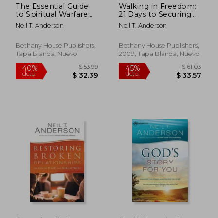
The Essential Guide
Walking in Freedom:
to Spiritual Warfare:
21 Days to Securing
Learn to Use Spiritual
Your Identity in Christ
Neil T. Anderson
Neil T. Anderson
Weapons; Keep Your
(en Inglés)
Mind and Heart
Strong in Christ;
Bethany House Publishers,
Bethany House Publishers,
Recognize Satan's
Tapa Blanda, Nuevo
2009, Tapa Blanda, Nuevo
Lies and Defend Your
Loved Ones (en
Inglés)
$ 56.59
$ 40.
45%
40%
dcto.
dcto.
$ 31.13
$ 24.