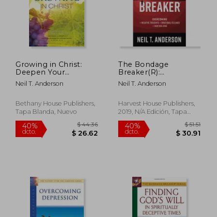
Growing in Christ:
The Bondage
Deepen Your
Breaker(R):
Relationship With
Overcoming
Neil T. Anderson
Neil T. Anderson
Jesus (en Inglés)
*Negative Thoughts
*Irrational Feelings
*Habitual Sins (en
Bethany House Publishers,
Harvest House Publishers,
Inglés)
Tapa Blanda, Nuevo
2019, N/A Edición, Tapa
$ 41.95
$ 41.
45%
45%
Blanda, Nuevo
dcto.
dcto.
$ 23.07
$ 22.