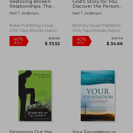
Restoring Broken
God’S Story for You:
Relationships: The
Discover the Person
Path to Peace and
god Created you to
Neil T. Anderson
Neil T. Anderson
Forgiveness (en
be (Victory Series) (en
Inglés)
Inglés)
Baker Publishing Group,
Bethany House Publishers,
2015, Tapa Blanda, Nuevo
2014, Tapa Blanda, Nuevo
$ 58.81
$ 58
45%
45%
dcto.
dcto.
$ 32.35
$ 32.
Stomping Out the
Your Foundation in