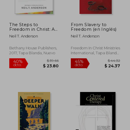
$ 69.35
$ 26.
45%
45%
dcto.
dcto.
$ 38.14
$ 14.
The Steps to
From Slavery to
Freedom in Christ: A
Freedom (en Inglés)
Biblical Guide to Help
Neil T. Anderson
Neil T. Anderson
you Resolve Personal
and Spiritual Conflicts
and Become a
Bethany House Publishers,
Freedom In Christ Ministries
Fruitful Disciple of
2017, Tapa Blanda, Nuevo
International, Tapa Blanda,
Jesus (en Inglés)
Nuevo