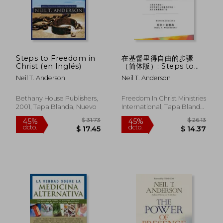
Steps to Freedom in
在基督里得自由的步骤
Christ (en Inglés)
（简体版）: Steps to
Freedom in Christ (en
Neil T. Anderson
Neil T. Anderson
Chino)
Bethany House Publishers,
Freedom In Christ Ministries
2001, Tapa Blanda, Nuevo
International, Tapa Blanda,
Nuevo
$ 56.59
$ 53.
45%
40%
dcto.
dcto.
$ 31.13
$ 32.