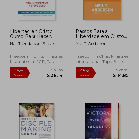
Libertad en Cristo:
Passos Para a
Curso Para Hacer
Liberdade em Cristo
Discípulos - Guía del
(en Portugués)
Neil T. Anderson; Steve
Neil T. Anderson
Líder
Goss
Freedom In Christ Ministries
Freedom In Christ Ministries
International, 2012, Tapa
International, Tapa Blanda,
Blanda, Nuevo
Nuevo
$ 42.27
$ 33.
45%
45%
dcto.
dcto.
$ 23.25
$ 18.