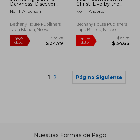
Darkness: Discover
Christ: Live by the
Your True Identity in
Power of the Spirit
Neil T. Anderson
Neil T. Anderson
Christ and Stop
(en Inglés)
Putting Up with the
World's Garbage! (en
Bethany House Publishers,
Bethany House Publishers,
Inglés)
Tapa Blanda, Nuevo
Tapa Blanda, Nuevo
1
2
Página Siguiente
Nuestras Formas de Pago