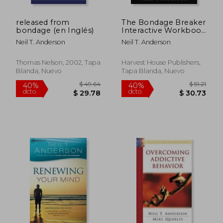
released from
The Bondage Breaker
bondage (en Inglés)
Interactive Workbook
(The Bondage
Neil T. Anderson
Neil T. Anderson
Breaker Series) (en
Inglés)
Thomas Nelson, 2002, Tapa
Harvest House Publishers,
Blanda, Nuevo
Tapa Blanda, Nuevo
$ 49.93
$ 47
45%
40%
dcto.
dcto.
$ 27.46
$ 28.