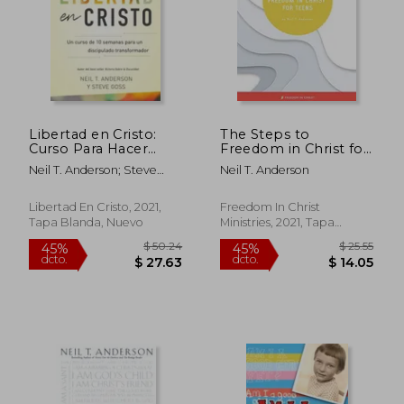
Libertad en Cristo:
The Steps to
$ 44.71
$ 30.
Curso Para Hacer
Freedom in Christ for
40%
45%
dcto.
dcto.
Discípulos - Líder (10
Teens (en Inglés)
$ 26.83
$ 16.
Neil T. Anderson; Steve
Neil T. Anderson
Semanas)
Goss
Libertad En Cristo, 2021,
Freedom In Christ
Tapa Blanda, Nuevo
Ministries, 2021, Tapa
Blanda, Nuevo