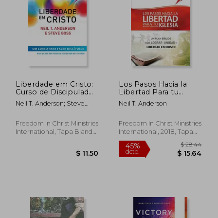
$ 27.57
$ 33.
45%
45%
dcto.
dcto.
$ 15.16
$ 18.
Liberdade em Cristo:
Los Pasos Hacia la
Curso de Discipulado
Libertad Para tu
- Manual do Líder:
Iglesia - Ministerio -
Neil T. Anderson; Steve
Neil T. Anderson
Curso de Discipulado
Organización: Un
Goss
- Curso de
Plan Bíblico Para
Discipulado Curso
Lograr Unidad y
Freedom In Christ Ministries
Freedom In Christ Ministries
Para (en Portugués)
Libertad en Cristo
International, Tapa Blanda,
International, 2018, Tapa
Nuevo
Blanda, Nuevo