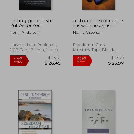
Letting go of Fear:
restored - experience
$ 39.66
$ 44.
Put Aside Your
life with jesus (en
40%
45%
dcto.
dcto.
Anxious Thoughts
Inglés)
$ 23.80
$ 24.
Neil T. Anderson
Neil T. Anderson
and Embrace God's
Perspective (en
Inglés)
Harvest House Publishers,
Freedom In Christ
2018, Tapa Blanda, Nuevo
Ministries, Tapa Blanda,
Nuevo