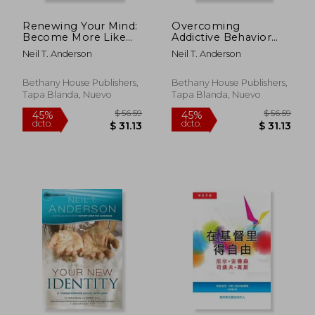
Renewing Your Mind:
Overcoming
Become More Like
Addictive Behavior
Christ (Victory Series)
(The Victory Over the
Neil T. Anderson
Neil T. Anderson
(Volume 4) (en Inglés)
Darkness Series) (en
Inglés)
Bethany House Publishers,
Bethany House Publishers,
Tapa Blanda, Nuevo
Tapa Blanda, Nuevo
$ 49.64
$ 49.
40%
40%
dcto.
dcto.
$ 29.78
$ 29.