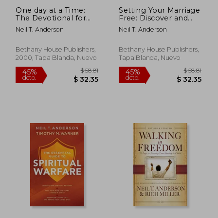
One day at a Time:
Setting Your Marriage
The Devotional for
Free: Discover and
Overcomers (en
Enjoy Your Freedom
Neil T. Anderson
Neil T. Anderson
Inglés)
in Christ Together (en
Inglés)
Bethany House Publishers,
Bethany House Publishers,
2000, Tapa Blanda, Nuevo
Tapa Blanda, Nuevo
$ 56.59
$ 56.
45%
45%
dcto.
dcto.
$ 31.13
$ 31.