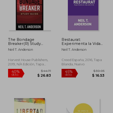
$ 54.01
$ 41
40%
45%
dcto.
dcto.
$ 32.41
$ 23.
The Bondage
Restaurat:
Breaker(R) Study
Experimenta la Vida
Guide (en Inglés)
amb Crist (en
Neil T. Anderson
Neil T. Anderson
Catalán)
Harvest House Publishers,
Creed España, 2016, Tapa
2019, N/A Edición, Tapa
Blanda, Nuevo
Blanda, Nuevo