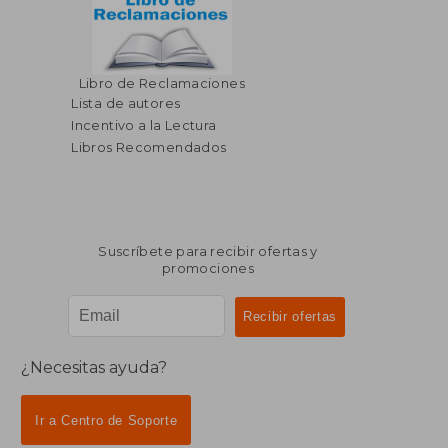
$ 63.26
$ 57.
Libro de Reclamaciones
45%
40%
dcto.
dcto.
$ 34.79
$ 34.
Lista de autores
Incentivo a la Lectura
Libros Recomendados
Suscríbete para recibir ofertas y
promociones
¿Necesitas ayuda?
Ir a Centro de Soporte