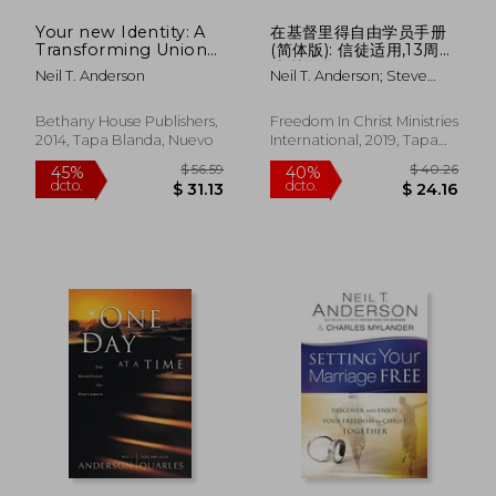
Your new Identity: A
在基督里得自由学员手册
Transforming Union
(简体版): 信徒适用,13周门
With god (Victory
徒训练课程 Participant
Neil T. Anderson
Neil T. Anderson; Steve
Series) (Volume 2) (en
(en Chino)
Goss
Inglés)
Bethany House Publishers,
Freedom In Christ Ministries
2014, Tapa Blanda, Nuevo
International, 2019, Tapa
Blanda, Nuevo
$ 49.64
$ 51
40%
40%
dcto.
dcto.
$ 29.78
$ 30.