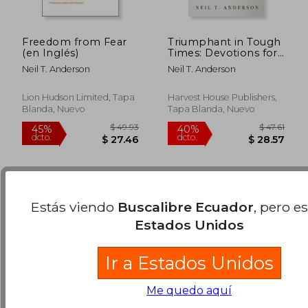
Freedom from Fear
Triumphant in Tough
(en Inglés)
Times: Devotions for
Freedom in Christ (en
Neil T. Anderson
Neil T. Anderson
Inglés)
$ 39.89
$ 88.
40%
40%
dcto.
dcto.
$ 23.93
$ 53.
Lion Hudson Limited, Tapa
Harvest House Publishers,
Blanda, Nuevo
Tapa Blanda, Nuevo
Estás viendo
Buscalibre Ecuador
, pero e
Estados Unidos
Ir a Estados Unidos
Me quedo aquí