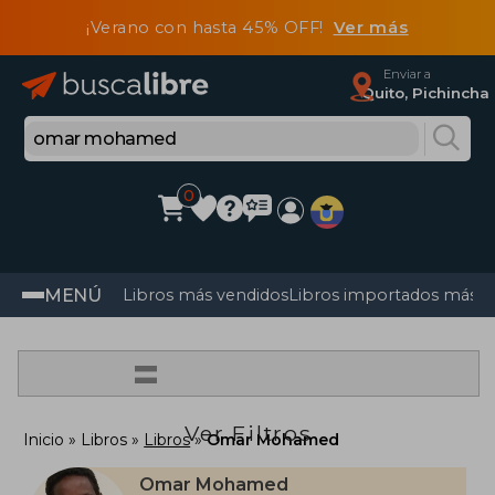
¡Verano con hasta 45% OFF!
Ver más
Enviar a
Quito, Pichincha
0
MENÚ
Libros más vendidos
Libros importados más v
=
Ver Filtros
Inicio
Libros
Libros
Omar Mohamed
Omar Mohamed