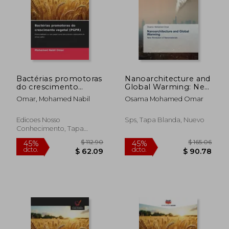
$ 85.66
$ 126.
45%
45%
dcto.
dcto.
$ 47.11
$ 69.
Bactérias promotoras
Nanoarchitecture and
do crescimento
Global Warming: New
vegetal (PGPR) (en
Revolution of
Omar, Mohamed Nabil
Osama Mohamed Omar
Portugués)
Nanomaterials
Edicoes Nosso
Sps, Tapa Blanda, Nuevo
Conhecimento, Tapa
Blanda, Nuevo