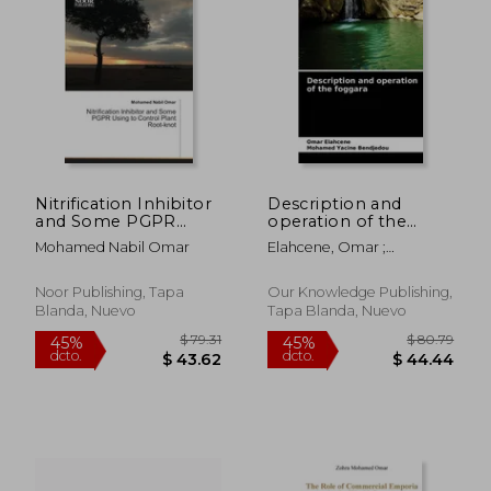
Nitrification Inhibitor
Description and
and Some PGPR
operation of the
Using to Control
foggara (en Inglés)
Mohamed Nabil Omar
Elahcene, Omar ;
Plant Root-knot
Bendjedou, Mohamed
Yacine
Noor Publishing, Tapa
Our Knowledge Publishing,
Blanda, Nuevo
Tapa Blanda, Nuevo