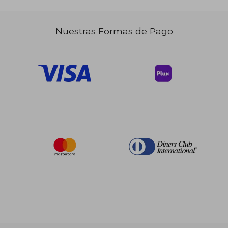
Nuestras Formas de Pago
$ 186.55
$ 133.
45%
45%
dcto.
dcto.
$ 102.60
$ 73.