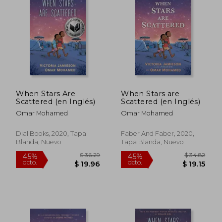
La novela ha sido galardonada con el
premio Walter Dean Myers, otorgado por
la iniciativa We Need Diverse Books, por
abordar la diversidad de manera
representativa.
When Stars Are
When Stars are
Scattered (en Inglés)
Scattered (en Inglés)
Omar Mohamed
Omar Mohamed
Dial Books, 2020, Tapa
Faber And Faber, 2020,
Blanda, Nuevo
Tapa Blanda, Nuevo
$ 36.29
$ 34.