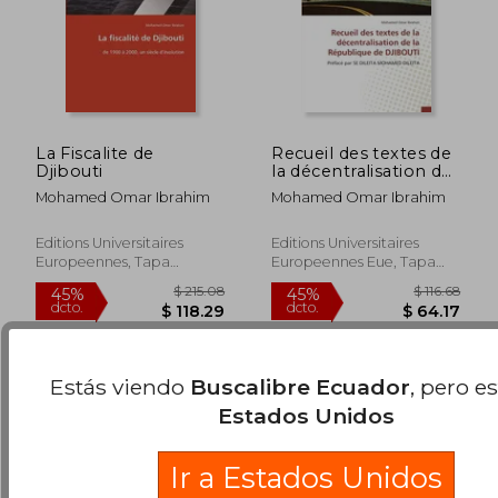
La Fiscalite de
Recueil des textes de
Djibouti
la décentralisation de
la République de
Mohamed Omar Ibrahim
Mohamed Omar Ibrahim
DJIBOUTI: Préfacé
par SE DILEITA
$ 112.90
$ 165.
45%
45%
MOHAMED DILEITA
Editions Universitaires
Editions Universitaires
dcto.
dcto.
$ 62.09
$ 90.
Europeennes, Tapa
Europeennes Eue, Tapa
Blanda, Nuevo
Blanda, Nuevo
Estás viendo
Buscalibre Ecuador
, pero e
Estados Unidos
Ir a Estados Unidos