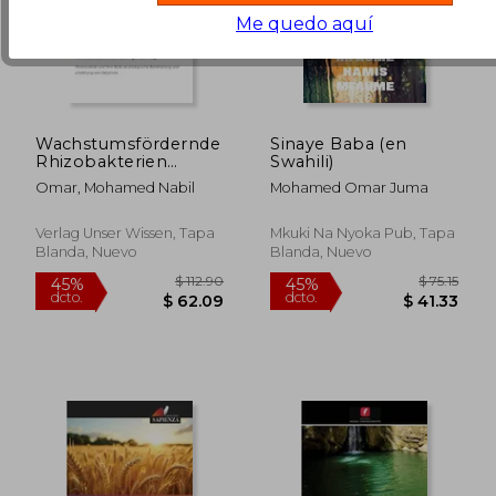
Me quedo aquí
Wachstumsfördernde
Sinaye Baba (en
Rhizobakterien
Swahili)
(PGPR) (en Alemán)
Omar, Mohamed Nabil
Mohamed Omar Juma
Verlag Unser Wissen, Tapa
Mkuki Na Nyoka Pub, Tapa
Blanda, Nuevo
Blanda, Nuevo
$ 112.90
$ 112.
45%
45%
dcto.
dcto.
$ 62.09
$ 62.