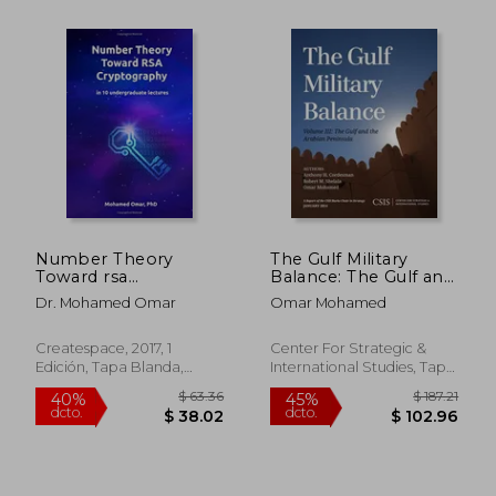
$ 50.71
$ 42.
40%
45%
dcto.
dcto.
$ 30.43
$ 23.
Number Theory
The Gulf Military
Toward rsa
Balance: The Gulf and
Cryptography: In 10
the Arabian Peninsula
Dr. Mohamed Omar
Omar Mohamed
Undergraduate
(en Inglés)
Lectures: Volume 1
(Discrete
Createspace, 2017, 1
Center For Strategic &
Mathematics) (en
Edición, Tapa Blanda,
International Studies, Tapa
Inglés)
Nuevo
Blanda, Nuevo