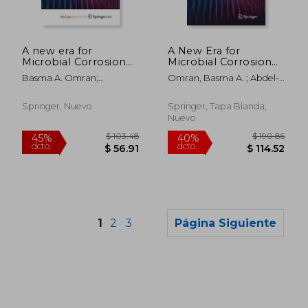
$ 152.57
$ 199.
45%
45%
dcto.
dcto.
$ 83.91
$ 109.
A new era for
A New Era for
Microbial Corrosion
Microbial Corrosion
Mitigation Using
Mitigation Using
Basma A. Omran;
Omran, Basma A. ; Abdel-
Nanotechnology:
Nanotechnology:
Mohamed Omar Abdel-
Salam, Mohamed Omar
Biocorrosion and
Biocorrosion and
Salam
Nanotechnology (en
Nanotechnology (en
Springer, Nuevo
Springer, Tapa Blanda,
Inglés)
Inglés)
Nuevo
1
2
3
Página Siguiente