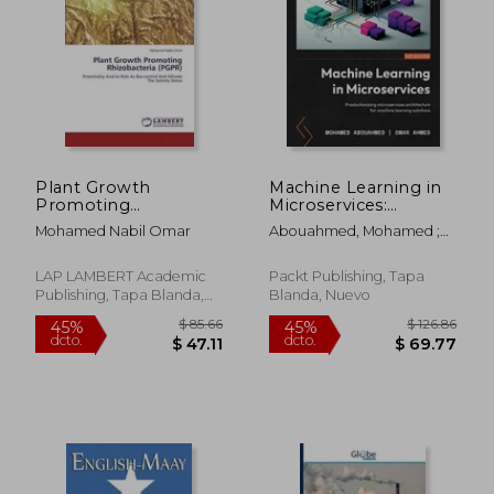
$ 79.31
$ 80.
45%
45%
dcto.
dcto.
$ 43.62
$ 44.
Plant Growth
Machine Learning in
Promoting
Microservices:
Rhizobacteria
Productionizing
Mohamed Nabil Omar
Abouahmed, Mohamed ;
(PGPR): Potentiality
microservices
Ahmed, Omar
And Its Role As Bio-
architecture for
control And Allivate
machine learning
LAP LAMBERT Academic
Packt Publishing, Tapa
The Salinity Stress
solutions (en Inglés)
Publishing, Tapa Blanda,
Blanda, Nuevo
Nuevo