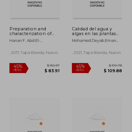
Preparation and
Calidad del agua y
characterization of
algas en las plantas
mixed ligand
de tratamiento de
Hanan F. Abd El-
Mohamed Deyab;Eman
complexes (en
agua potable de
Halim;Gehad
Omar Fatma Ward;Magda
Inglés)
Damietta
Mohamed;Mohamed
El-Adl
, 2017, Tapa Blanda, Nuevo
, 2021, Tapa Blanda, Nuevo
Omar
$ 80.79
$ 80.
45%
45%
dcto.
dcto.
$ 44.44
$ 44.