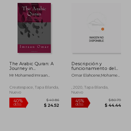
The Arabic Quran: A
Descripción y
Journey in
funcionamiento del
Consciousness
foggara
Mr Mohamed Imraan
Omar Elahcene;Mohamed
Omar
Yacine Bendjedou
$ 54.01
$ 130.
40%
45%
Createspace, Tapa Blanda,
, 2020, Tapa Blanda,
dcto.
dcto.
$ 32.41
$ 71.
Nuevo
Nuevo