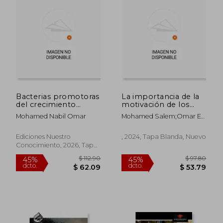
Bacterias promotoras
La importancia de la
del crecimiento
motivación de los
vegetal PGPR
empleados en el
Mohamed Nabil Omar
Mohamed Salem;Omar El
proceso de gestión
Rifai
de proyectos
Ediciones Nuestro
, 2024, Tapa Blanda, Nuevo
Conocimiento, 2026, Tapa
Blanda, Nuevo
$ 115.98
$ 147.
45%
45%
dcto.
dcto.
$ 63.79
$ 81.