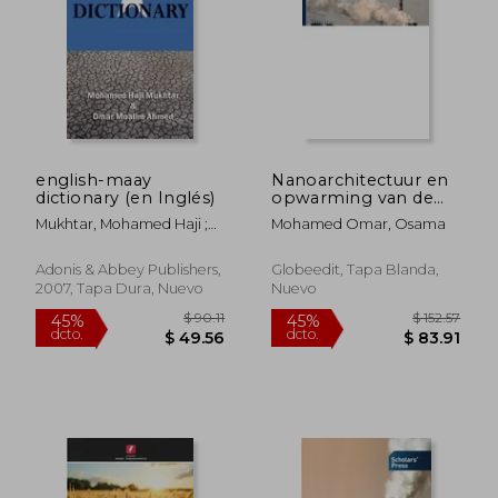
$ 92.01
$ 78.
45%
40%
dcto.
dcto.
$ 50.61
$ 47.
english-maay
Nanoarchitectuur en
dictionary (en Inglés)
opwarming van de
aarde
Mukhtar, Mohamed Haji ;
Mohamed Omar, Osama
Ahmed, Omar Moalim
Adonis & Abbey Publishers,
Globeedit, Tapa Blanda,
2007, Tapa Dura, Nuevo
Nuevo