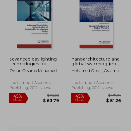
advanced daylighting
nanoarchitecture and
technologies for
global warming (en
sustainable
Inglés)
Omar, Ossama Mohamed
Mohamed Omar, Ossama
architecture design
(en Inglés)
Lap Lambert Academic
Lap Lambert Academic
Publishing, 2012, Nuevo
Publishing, 2012, Nuevo
$ 56.79
$ 120.
45%
45%
dcto.
dcto.
$ 31.23
$ 66.