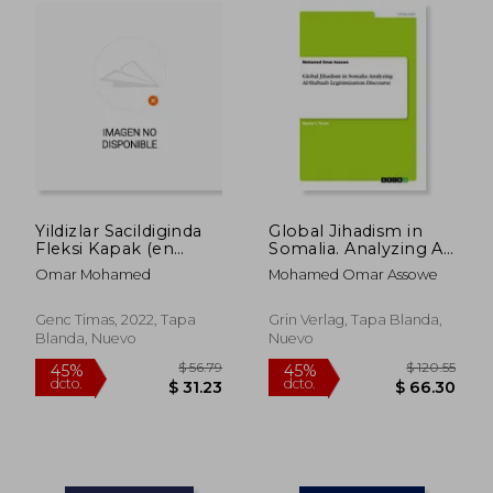
Yildizlar Sacildiginda
Global Jihadism in
Fleksi Kapak (en
Somalia. Analyzing Al-
Turco)
Shabaab
Omar Mohamed
Mohamed Omar Assowe
Legitimization
Discourse (en Inglés)
Genc Timas, 2022, Tapa
Grin Verlag, Tapa Blanda,
Blanda, Nuevo
Nuevo
$ 40.86
$ 80.
40%
45%
dcto.
dcto.
$ 24.52
$ 44.