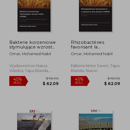
Bakterie korzeniowe
Rhizobactéries
stymulujące wzrost
favorisant la
$ 90.11
$ 152
45%
45%
roślin (PGPR) (en
croissance des
dcto.
dcto.
Omar, Mohamed Nabil
Omar, Mohamed Nabil
$ 49.56
$ 83.
Polaco)
plantes (PGPR) (en
Francés)
Wydawnictwo Nasza
Editions Notre Savoir, Tapa
Wiedza, Tapa Blanda,
Blanda, Nuevo
Nuevo