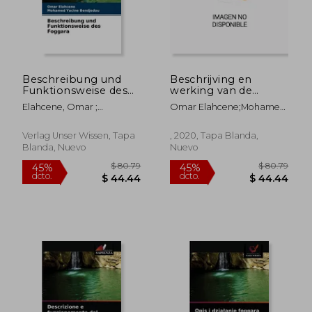
Beschreibung und
Beschrijving en
Funktionsweise des
werking van de
Foggara (en Alemán)
mistgara (en
Elahcene, Omar ;
Omar Elahcene;Mohamed
Flamenco)
Bendjedou, Mohamed
Yacine Bendjedou
Yacine
Verlag Unser Wissen, Tapa
, 2020, Tapa Blanda,
Blanda, Nuevo
Nuevo
$ 112.90
$ 75
45%
45%
dcto.
dcto.
$ 62.09
$ 41.