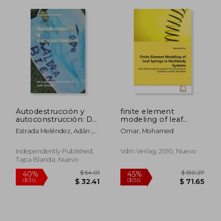
Autodestrucción y
finite element
autoconstrucción: De
modeling of leaf
$ 63.36
$ 187
40%
45%
la decadencia
springs in multibody
dcto.
dcto.
Estrada Meléndez, Adán ;
Omar, Mohamed
$ 38.02
$ 102.
fascinante al éxito
systems (en Inglés)
Habbab Mohamed, Omar
rotundo.
Independently Published,
Vdm Verlag, 2010, Nuevo
Tapa Blanda, Nuevo