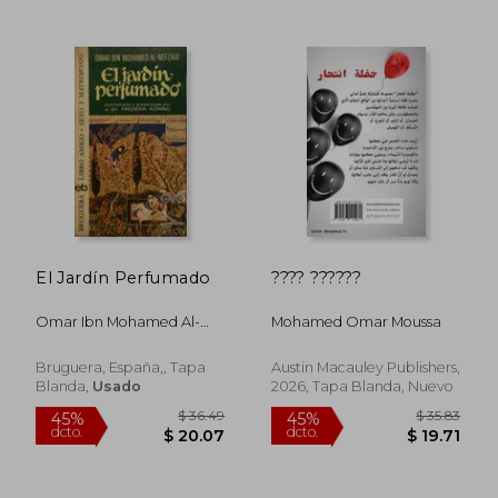
$ 46.16
$ 57
45%
40%
dcto.
dcto.
$ 25.39
$ 34.
El Jardín Perfumado
???? ??????
Omar Ibn Mohamed Al-
Mohamed Omar Moussa
Nefzaui
Bruguera, España,, Tapa
Austin Macauley Publishers,
Blanda,
Usado
2026, Tapa Blanda, Nuevo