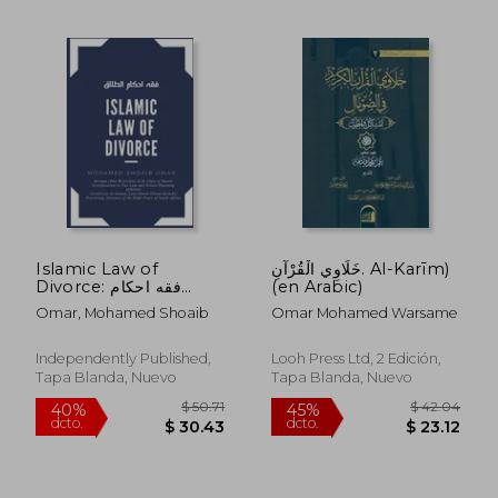
$ 36.49
$ 35.
45%
45%
dcto.
dcto.
$ 20.07
$ 19.
Islamic Law of
خَلَاوِي الْقُرْآنِ. Al-Karīm)
Divorce: فقه احكام
(en Arabic)
الطلاق (en Inglés)
Omar, Mohamed Shoaib
Omar Mohamed Warsame
Independently Published,
Looh Press Ltd, 2 Edición,
Tapa Blanda, Nuevo
Tapa Blanda, Nuevo