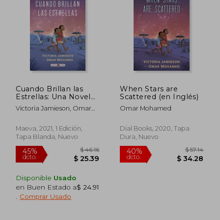
45%
45%
dcto.
dcto.
$ 19.96
$ 19.
Cuando Brillan las
When Stars are
Estrellas: Una Novela
Scattered (en Inglés)
Gráfica Necesaria
Victoria Jamieson, Omar
Omar Mohamed
Mohamed
Maeva, 2021, 1 Edición,
Dial Books, 2020, Tapa
Tapa Blanda, Nuevo
Dura, Nuevo
Disponible
Usado
en Buen Estado a
$ 24.91
.
Comprar Usado