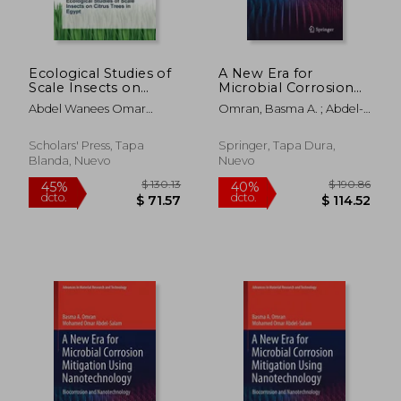
$ 80.79
$ 80.
45%
45%
dcto.
dcto.
$ 44.44
$ 44.
Ecological Studies of
A New Era for
Scale Insects on
Microbial Corrosion
Citrus Trees in Egypt
Mitigation Using
Abdel Wanees Omar
Omran, Basma A. ; Abdel-
Nanotechnology:
Mohamed
Salam, Mohamed Omar
Biocorrosion and
Nanotechnology (en
Scholars' Press, Tapa
Springer, Tapa Dura,
Inglés)
Blanda, Nuevo
Nuevo