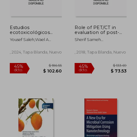
Estudios
Role of PET/CT in
ecotoxicológicos
evaluation of post-
comparativos para
therapeutic HCC (en
Yousef Saleh;Wael A
Sherif Sameh
evaluar la salud de los
Inglés)
Omar;Mohamed Assem S
Soliman;Omar Hussain
ecosistemas marinos
Marie
Omar;Mohamed Elgharib
, 2024, Tapa Blanda, Nuevo
, 2018, Tapa Blanda, Nuevo
Abo Elmaaty