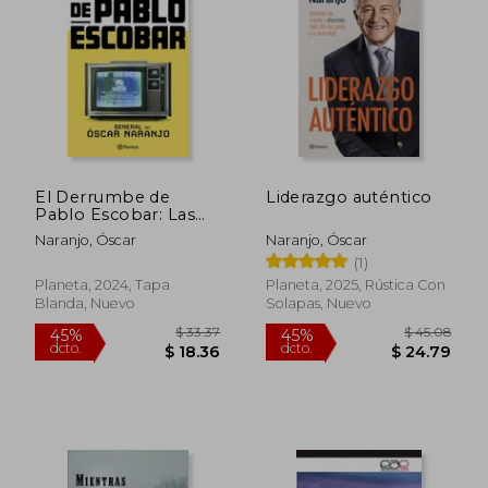
45%
45%
dcto.
dcto.
$ 15.79
$ 22.
El Derrumbe de
Liderazgo auténtico
Pablo Escobar: Las
Actas Secretas de la
Naranjo, Óscar
Naranjo, Óscar
Persecución Al Capo
(1)
Hace 30 Años / The
Fall of Pablo Escobar
Planeta, 2024, Tapa
Planeta, 2025, Rústica Con
Blanda, Nuevo
Solapas, Nuevo