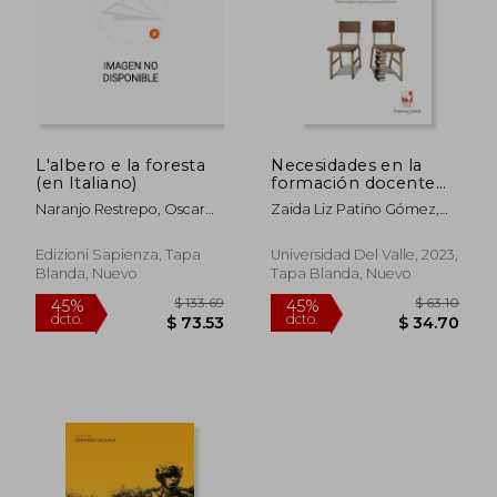
L'albero e la foresta
Necesidades en la
$ 133.69
$ 133.
(en Italiano)
formación docente
45%
45%
dcto.
dcto.
en ciencias sociales:
$ 73.53
$ 73.
Naranjo Restrepo, Oscar
Zaida Liz Patiño Gómez,
universidad, sujetos y
Mauricio
Laura Constanza Naranjo
conocimientos
Villa, Marggie Vanessa
Edizioni Sapienza, Tapa
Universidad Del Valle, 2023,
Serna Felipe, Oscar
Blanda, Nuevo
Tapa Blanda, Nuevo
Buitrago Bermudez