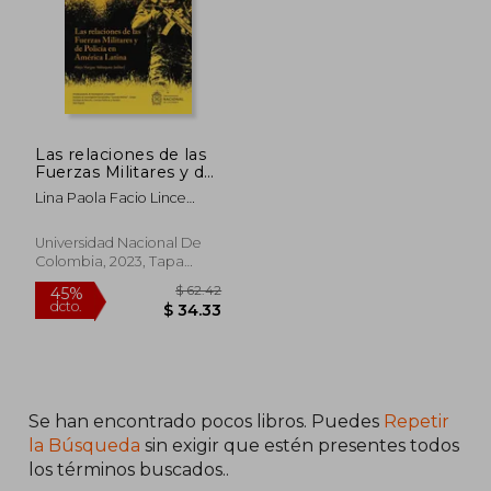
Las relaciones de las
Fuerzas Militares y de
Policía en América
Lina Paola Facio Lince
Latina
Betancourt;Alejo Vargas
$ 133.69
$ 63.
45%
45%
Velásquez;Farid Camilo
dcto.
dcto.
$ 73.53
$ 34.
Universidad Nacional De
Rondón Raigoza;Daniel
Colombia, 2023, Tapa
Felipe Useche Daza;Bryan
Blanda, Nuevo
Castaño Oviedo;Julián
Camilo Sandoval;Norman
Daniel Blanco
Cabra;Daniel Francisco
López Naranjo;René Óscar
Esteban Novoa
Izaquita;Cristian
Se han encontrado pocos libros. Puedes
Repetir
la Búsqueda
sin exigir que estén presentes todos
los términos buscados..