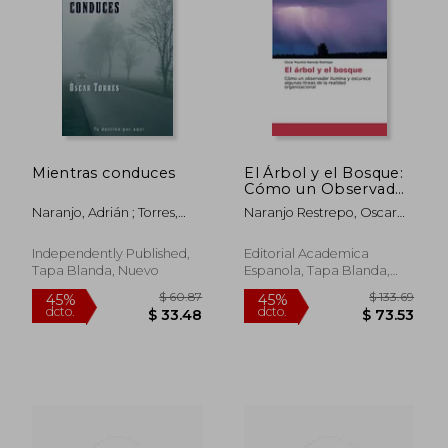
$ 33.37
$ 45.
45%
45%
dcto.
dcto.
$ 18.36
$ 24.
Mientras conduces
El Árbol y el Bosque:
Cómo un Observador
Ilumina y Oscurece
Naranjo, Adrián ; Torres,
Naranjo Restrepo, Oscar
Algunas Líneas de la
Óscar
Mauricio
Realidad
Organizacional
Independently Published,
Editorial Academica
Tapa Blanda, Nuevo
Espanola, Tapa Blanda,
Nuevo