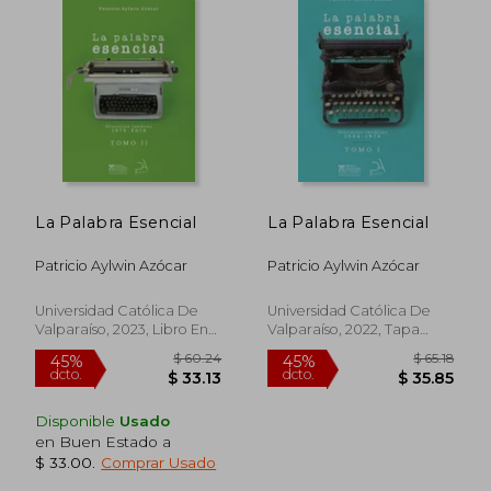
$ 67.11
$ 55.
45%
45%
dcto.
dcto.
$ 36.91
$ 30.
La Palabra Esencial
La Palabra Esencial
Patricio Aylwin Azócar
Patricio Aylwin Azócar
Universidad Católica De
Universidad Católica De
Valparaíso, 2023, Libro En
Valparaíso, 2022, Tapa
Otro Formato, Nuevo
Dura,
Usado
Disponible
Usado
en Buen Estado a
$ 33.00
.
Comprar Usado