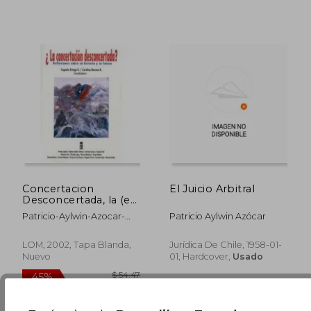
$ 60.24
$ 65
45%
45%
dcto.
dcto.
$ 33.13
$ 35.
Concertacion
El Juicio Arbitral
Desconcertada, la (en
Portugués)
Patricio-Aylwin-Azocar-
Patricio Aylwin Azócar
Eugenio-Ortega-R-
Carolina-Moreno-B
LOM, 2002, Tapa Blanda,
Jurídica De Chile, 1958-01-
Nuevo
01, Hardcover,
Usado