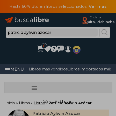
Hasta 60% dto en libros seleccionados
Ver más
Enviar a
Quito, Pichincha
0
MENÚ
Libros más vendidos
Libros importados más v
=
Ver Filtros
Inicio
Libros
Libros
Patricio Aylwin Azócar
Patricio Aylwin Azócar