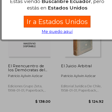
Estás viendo
Buscalibre Ecuador
, pero
estás en
Estados Unidos
Ir a Estados Unidos
Me quedo aquí
$ 54.47
45%
dcto.
$ 29.96
$ 205.
El Reencuentro de
El Juicio Arbitral
los Demócratas del
Golpe al Triunfo del
Patricio Aylwin Azócar
Patricio Aylwin Azócar
No.
Ediciones Grupo Zeta,
Editorial Jurídica De Chile,
1998-01-01, Paperback,
1958-01-01, Paperback,
Usado
Usado