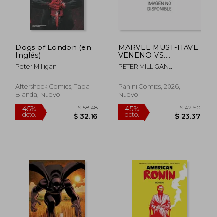
Dogs of London (en
MARVEL MUST-HAVE.
Inglés)
VENENO VS.
MATANZA.
Peter Milligan
PETER MILLIGAN
,CLAYTON CRAIN
Aftershock Comics, Tapa
Panini Comics, 2026,
Blanda, Nuevo
Nuevo
$ 33.78
$ 48.
45%
40%
dcto.
dcto.
$ 18.58
$ 29.