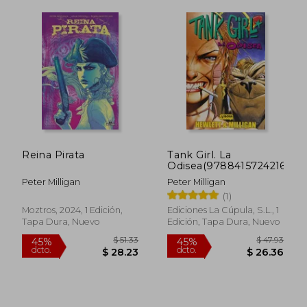
$ 73.21
$ 44.
40%
45%
dcto.
dcto.
$ 43.93
$ 24.
Reina Pirata
Tank Girl. La
Odisea(9788415724216)
Peter Milligan
Peter Milligan
(1)
Moztros, 2024, 1 Edición,
Ediciones La Cúpula, S.L., 1
Tapa Dura, Nuevo
Edición, Tapa Dura, Nuevo