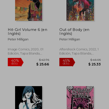
Hit-Girl Volume 6 (en
Out of Body (en
Inglés)
Inglés)
Peter Milligan
Peter Milligan
Image Comics, 2020, 01
Aftershock Comics, 2022, 1
Edición, Tapa Blanda,
Edición, Tapa Blanda,
Nuevo
Nuevo
$ 45.21
$ 121.
45%
45%
dcto.
dcto.
$ 24.87
$ 67.