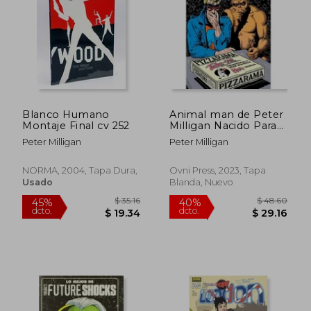
$ 34.90
$ 34.
45%
45%
dcto.
dcto.
$ 19.19
$ 19.
Blanco Humano
Animal man de Peter
Montaje Final cv 252
Milligan Nacido Para
ser Salvaje
Peter Milligan
Peter Milligan
NORMA, 2004, Tapa Dura,
Ovni Press, 2023, Tapa
Usado
Blanda, Nuevo