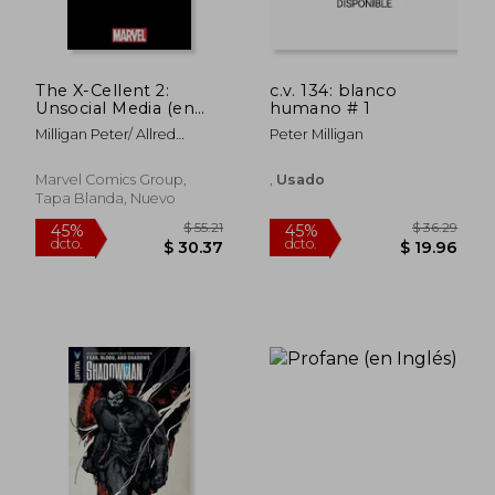
$ 57.30
$ 53.
45%
45%
dcto.
dcto.
$ 31.51
$ 29.
The X-Cellent 2:
c.v. 134: blanco
Unsocial Media (en
humano # 1
Inglés)
Milligan Peter/ Allred
Peter Milligan
Michael (Illustrator)
Marvel Comics Group,
,
Usado
Tapa Blanda, Nuevo