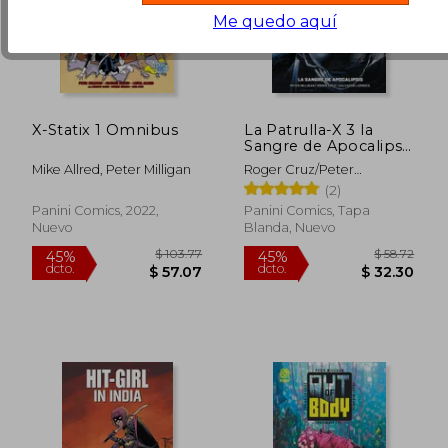
Me quedo aquí
X-Statix 1 Omnibus
La Patrulla-X 3 la
Sangre de Apocalipsis
Marvel Must-Have
Mike Allred, Peter Milligan
Roger Cruz/Peter
Milligan/Salvador Larro
(2)
Panini Comics, 2022,
Panini Comics, Tapa
Nuevo
Blanda, Nuevo
$ 54.25
$ 60.
45%
45%
dcto.
dcto.
$ 29.84
$ 33.