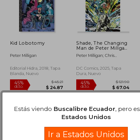
Kid Lobotomy
Shade, The Changing
Man de Peter Millgan
y Chris Bachalo 1
Peter Milligan
Peter Milligan; Chris
Bachalo
$ 46.66
$ 41
45%
45%
Editorial Hidra, 2018, Tapa
DC Comics, 2025, Tapa
dcto.
dcto.
$ 25.66
$ 22.
Blanda, Nuevo
Dura, Nuevo
Estás viendo
Buscalibre Ecuador
, pero e
Estados Unidos
Ir a Estados Unidos