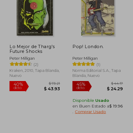
$ 35.16
$ 48.
45%
40%
dcto.
dcto.
$ 19.34
$ 29.
Lo Mejor de Tharg's
Pop! London.
Future Shocks
Peter Milligan
Peter Milligan
(2)
(1)
Kraken, 2010, Tapa Blanda,
Norma Editorial S.A., Tapa
Nuevo
Blanda, Nuevo
Disponible
Usado
en Buen Estado a
$ 19.96
.
Comprar Usado