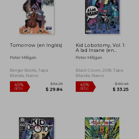
Tomorrow (en Inglés)
Kid Lobotomy, Vol. 1:
A lad Insane (en
$ 58.72
$ 36.
45%
45%
Inglés)
dcto.
dcto.
Peter Milligan
Peter Milligan
$ 32.30
$ 19.
Berger Books, Tapa
Black Crown, 2018, Tapa
Blanda, Nuevo
Blanda, Nuevo