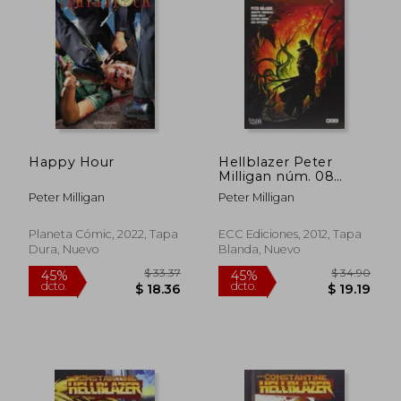
45%
45%
dcto.
dcto.
$ 56.45
$ 14.
Happy Hour
Hellblazer Peter
Milligan núm. 08
(Hellblazer de Peter
Peter Milligan
Peter Milligan
Milligan)
Planeta Cómic, 2022, Tapa
ECC Ediciones, 2012, Tapa
Dura, Nuevo
Blanda, Nuevo