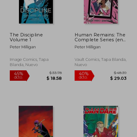
The Discipline
Human Remains: The
Volume 1
Complete Series (en
Inglés)
Peter Milligan
Peter Milligan
Image Comics, Tapa
Vault Comics, Tapa Blanda,
Blanda, Nuevo
Nuevo
$ 103.77
$ 58.
45%
45%
dcto.
dcto.
$ 57.07
$ 32.