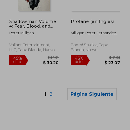
$ 58.48
$ 42.
45%
45%
dcto.
dcto.
$ 32.16
$ 23.
Shadowman Volume
Profane (en Inglés)
4: Fear, Blood, and
Shadows
Peter Milligan
Milligan Peter,Fernandez
(Shadowman Volume
Raül
1 Birth Rites)
Valiant Entertainment,
Boom! Studios, Tapa
LLC, Tapa Blanda, Nuevo
Blanda, Nuevo
1
2
Página Siguiente