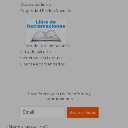
Costos de Envío
Seguridad Redes Sociales
Libro de Reclamaciones
$ 54.91
$ 41
45%
45%
Lista de autores
dcto.
dcto.
$ 30.20
$ 23.
Incentivo a la Lectura
Libros Recomendados
Suscríbete para recibir ofertas y
promociones
¿Necesitas ayuda?