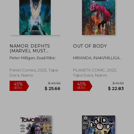
$ 182.14
$ 52.
40%
45%
dcto.
dcto.
$ 109.28
$ 28.
NAMOR: DEPHTS
OUT OF BODY
(MARVEL MUST
HAVE) - HC: Pasta
Peter Milligan, Esad Ribic
MIRANDA, INAKI/MILLIGAN,
Dura en Español
PETER
Panini Comics, 2023, Tapa
PLANETA COMIC, 2023,
Dura, Nuevo
Tapa Dura, Nuevo