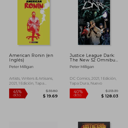
American Ronin (en
Justice League Dark:
Inglés)
The New 52 Omnibus
(en Inglés)
Peter Milligan
Peter Milligan
Artists, Writers & Artisans,
DC Comics, 2021, 1 Edición,
2021, 1 Edición, Tapa
Tapa Dura, Nuevo
Blanda, Nuevo
$ 92.74
$ 32.
45%
45%
dcto.
dcto.
$ 51.00
$ 17.