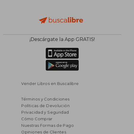
$ 55.21
$ 36.
¡Descárgate la App GRATIS!
45%
45%
dcto.
dcto.
$ 30.37
$ 19.
Vender Libros en Buscalibre
Términos y Condiciones
Políticas de Devolución
Privacidad y Seguridad
Cómo Comprar
Nuestras Formas de Pago
Opiniones de Clientes