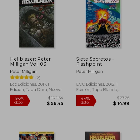
tendría su propia serie, mientras que la
más extraña "Paradax" tuvo una serie de
dos números publicada por Vortex Comics
en 1987.
Hellblazer: Peter
Siete Secretos -
Milligan Vol. 03
Flashpoint
Peter Milligan
Peter Milligan
(2)
Ecc Ediciones, 2017, 1
ECC Ediciones, 2012, 1
Edición, Tapa Dura, Nuevo
Edición, Tapa Blanda,
Nuevo
$ 102.64
$ 27.