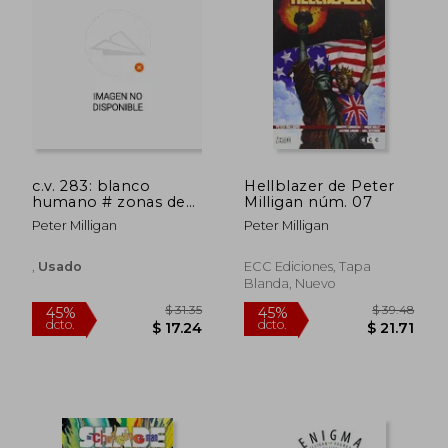
c.v. 283: blanco
Hellblazer de Peter
humano # zonas de
Milligan núm. 07
choque
Peter Milligan
Peter Milligan
,
Usado
ECC Ediciones, Tapa
Blanda, Nuevo