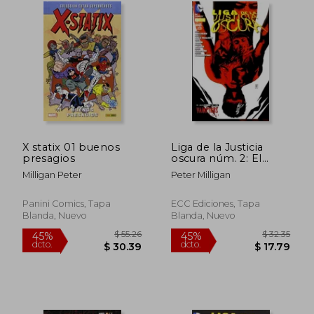
X statix 01 buenos
Liga de la Justicia
presagios
oscura núm. 2: El
alzamiento de los
Milligan Peter
Peter Milligan
vampiros. Parte 1
Panini Comics, Tapa
ECC Ediciones, Tapa
Blanda, Nuevo
Blanda, Nuevo
$ 36.29
$ 49
45%
45%
dcto.
dcto.
$ 19.96
$ 27.