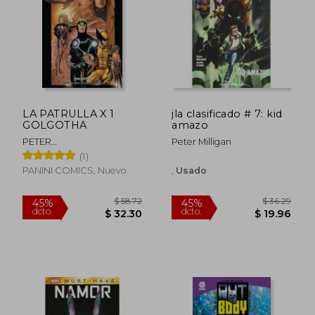
$ 182.14
$ 55
40%
45%
dcto.
dcto.
$ 109.28
$ 30.
LA PATRULLA X 1
jla clasificado # 7: kid
GOLGOTHA
amazo
PETER
Peter Milligan
MILLIGAN/SALVADOR
(1)
LARROCA
PANINI COMICS, Nuevo
,
Usado