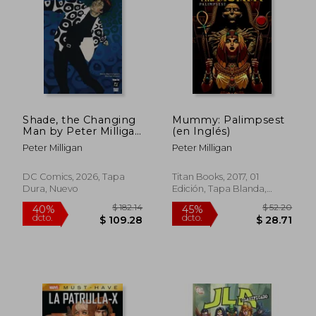
$ 31.35
$ 39.
45%
45%
dcto.
dcto.
$ 17.24
$ 21.
Shade, the Changing
Mummy: Palimpsest
Man by Peter Milligan
(en Inglés)
and Chris Bachalo
Peter Milligan
Peter Milligan
Omnibus Vol. 2 (en
Inglés)
DC Comics, 2026, Tapa
Titan Books, 2017, 01
Dura, Nuevo
Edición, Tapa Blanda,
Nuevo