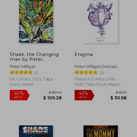
$ 35.80
$ 213.
45%
40%
dcto.
dcto.
$ 19.69
$ 128.
Shade, the Changing
Enigma
man by Peter
Milligan and Chris
Peter Milligan
Peter Milligan,Duncan
Bachalo Omnibus
Fegredo
(1)
(2)
Vol. 1 (en Inglés)
Dc Comics, 2025, Tapa
Planeta Comics Chile,
Dura, Nuevo
2022, Tapa Dura, Nuevo