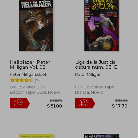
Hellblazer: Peter
Liga de la Justicia
Milligan Vol. 02
oscura núm. 03: El
alzamiento de los
Peter Milligan,Gael
Peter Milligan
vampiros. Parte 2
Bertrand
(3)
(Liga de la Justicia
oscura (Nuevo
Ecc Ediciones, 2017, 1
ECC Ediciones, Tapa
Universo DC))
Edición, Tapa Dura, Nuevo
Blanda, Nuevo
$ 55.26
$ 32.
45%
45%
dcto.
dcto.
$ 30.39
$ 17.