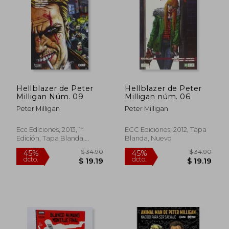
$ 33.37
$ 34.
45%
45%
dcto.
dcto.
$ 18.36
$ 19.
Hellblazer de Peter
Hellblazer de Peter
Milligan Núm. 09
Milligan núm. 06
Peter Milligan
Peter Milligan
Ecc Ediciones, 2013, 1º
ECC Ediciones, 2012, Tapa
Edición, Tapa Blanda,
Blanda, Nuevo
Nuevo