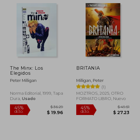
The Minx: Los
BRITANIA
Elegidos
Peter Milligan
Milligan, Peter
(1)
$ 51.33
$ 47.
45%
45%
Norma Editorial, 1999, Tapa
MOZTROS, 2025, OTRO
dcto.
dcto.
$ 28.23
$ 26.
Dura,
Usado
FORMATO LIBRO, Nuevo