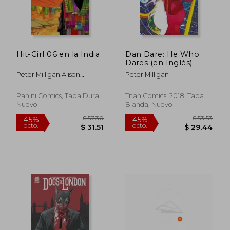
Hit-Girl 06 en la India
Dan Dare: He Who
Dares (en Inglés)
Peter Milligan,Alison
Peter Milligan
Sampson
Panini Comics, Tapa Dura,
Titan Comics, 2018, Tapa
Nuevo
Blanda, Nuevo
$ 42.76
$ 46.
40%
45%
dcto.
dcto.
$ 25.66
$ 25.