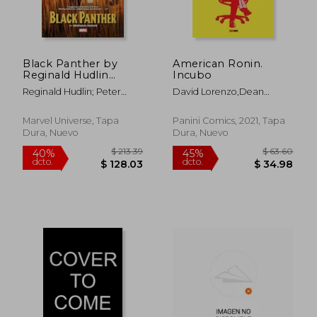
Black Panther by
American Ronin.
Reginald Hudlin
Incubo
Omnibus John
Reginald Hudlin; Peter
David Lorenzo,Dean
Romita jr. Cover (en
Milligan
White,Peter Milligan
Inglés)
Marvel Universe, Tapa
Panini Comics, 2021, Tapa
Dura, Nuevo
Dura, Nuevo