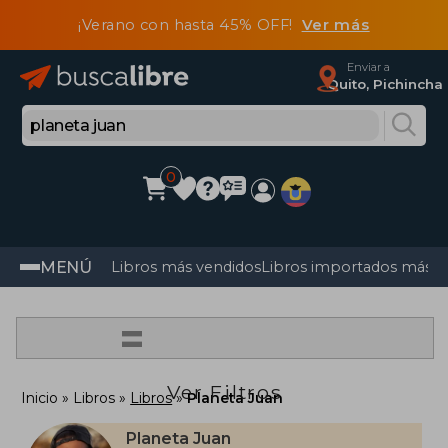
¡Verano con hasta 45% OFF!
Ver más
Enviar a
Quito, Pichincha
0
MENÚ
Libros más vendidos
Libros importados más v
=
Ver Filtros
Inicio
Libros
Libros
Planeta Juan
Planeta Juan