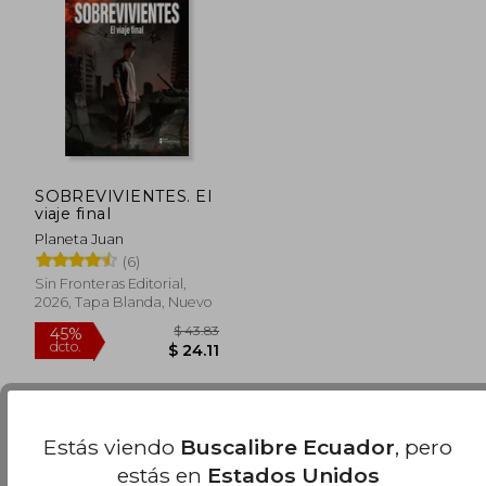
45%
45%
dcto.
dcto.
$ 13.75
$ 23.
SOBREVIVIENTES. El
viaje final
Planeta Juan
(6)
Sin Fronteras Editorial,
2026, Tapa Blanda, Nuevo
Estás viendo
Buscalibre Ecuador
, pero
Se han encontrado pocos libros. Puedes
Repetir
estás en
Estados Unidos
la Búsqueda
sin exigir que estén presentes todos