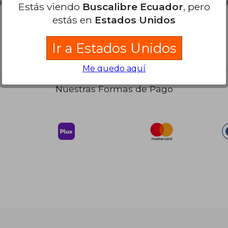
s libros. Puedes
Repetir la Búsqueda
sin exigir que est
Estás viendo
Buscalibre Ecuador
, pero
estás en
Estados Unidos
Ir a Estados Unidos
Me quedo aquí
Nuestras Formas de Pago