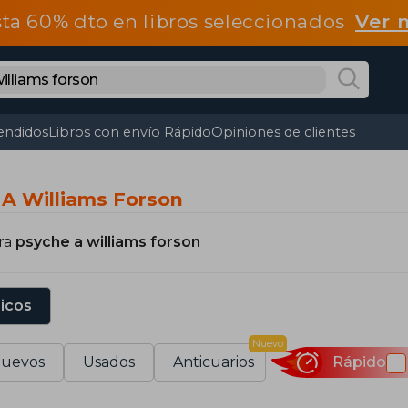
ta 60% dto en libros seleccionados
Ver 
endidos
Libros con envío Rápido
Opiniones de clientes
 A Williams Forson
ra
psyche a williams forson
sicos
Nuevo
uevos
Usados
Anticuarios
Rápido