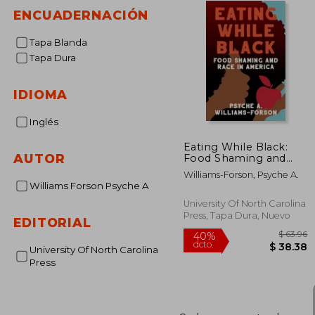
ENCUADERNACIÓN
Tapa Blanda
Tapa Dura
IDIOMA
Inglés
Eating While Black:
AUTOR
Food Shaming and
Race in America (en
Williams-Forson, Psyche A.
Inglés)
Williams Forson Psyche A
University Of North Carolina
Press, Tapa Dura, Nuevo
EDITORIAL
University Of North Carolina
Press
$
40%
dcto.
$ 