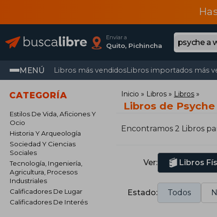
Has
Enviar a
Quito, Pichincha
MENÚ
Libros más vendidos
Libros importados más v
Inicio
Libros
Libros
CATEGORÍA
Libros de Psyche
Estilos De Vida, Aficiones Y
Ocio
Encontramos 2 Libros pa
Historia Y Arqueología
Sociedad Y Ciencias
Sociales
Ver:
Libros Fí
Tecnología, Ingeniería,
Agricultura, Procesos
Industriales
Calificadores De Lugar
Estado:
Todos
N
Calificadores De Interés