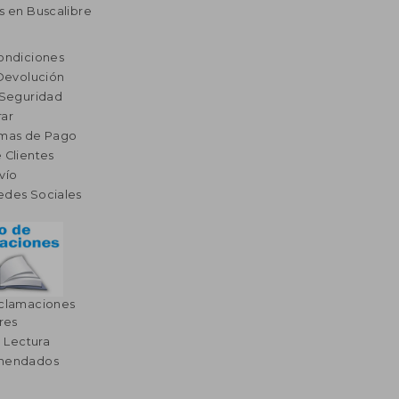
s en Buscalibre
ondiciones
 Devolución
 Seguridad
ar
rmas de Pago
 Clientes
vío
edes Sociales
eclamaciones
res
a Lectura
omendados