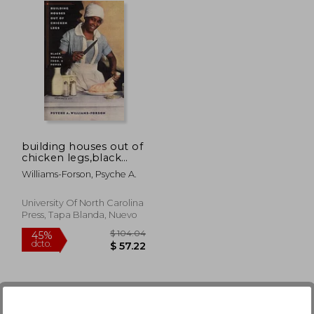
building houses out of
chicken legs,black
women, food, and
Williams-Forson, Psyche A.
power (en Inglés)
University Of North Carolina
Press, Tapa Blanda, Nuevo
 63.96
$ 104.04
45%
dcto.
38.38
$ 57.22