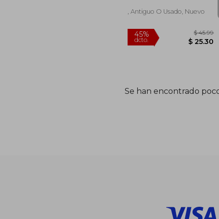
N ve Koruman? N
Bilimsel Yollar?
, Antiguo O Usado, Nuevo
Se han encontrado poco
$
45%
dcto.
$ 