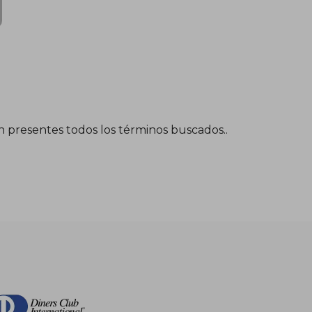
én presentes todos los términos buscados..
$ 642.42
$ 353.33