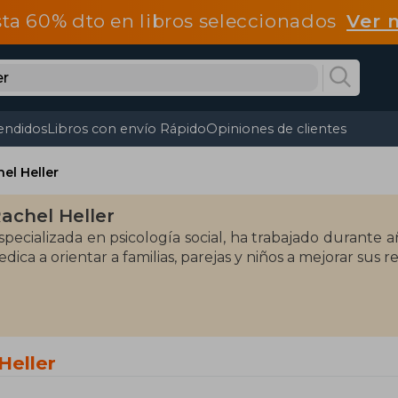
ta 60% dto en libros seleccionados
Ver 
endidos
Libros con envío Rápido
Opiniones de clientes
el Heller
achel Heller
specializada en psicología social, ha trabajado durante 
edica a orientar a familias, parejas y niños a mejorar sus re
Heller