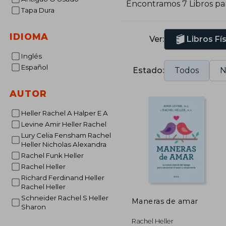
Encontramos 7 Libros pa
Tapa Dura
IDIOMA
Ver:
Libros Fí
Inglés
Español
Estado:
Todos
N
AUTOR
Heller Rachel A Halper E A
Levine Amir Heller Rachel
Lury Celia Fensham Rachel
Heller Nicholas Alexandra
Rachel Funk Heller
Rachel Heller
Richard Ferdinand Heller
Rachel Heller
Schneider Rachel S Heller
Maneras de amar
Sharon
Rachel Heller