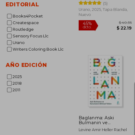
(5)
EDITORIAL
Urano, 2025, Tapa Blanda,
Nuevo
Books4Pocket
Createspace
Routledge
Sensory Focus Llc
Urano
Writers Coloring Book Llc
$
45%
dcto.
$ 
AÑO EDICIÓN
2025
2018
2011
Baglanma: Aski
Bulmanin ve
Korumanin Bilimsel
Levine Amir Heller Rachel
Yollari: As Ko Bulmani