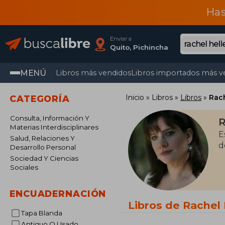
Has
Enviar a
Quito, Pichincha
MENÚ
Libros más vendidos
Libros importados más v
Inicio
Libros
Libros
Rach
CATEGORÍA
Consulta, Información Y
R
Materias Interdisciplinares
E
Salud, Relaciones Y
d
Desarrollo Personal
Sociedad Y Ciencias
Sociales
ENCUADERNACIÓN
Libros de Rachel 
Tapa Blanda
Antiguo O Usado