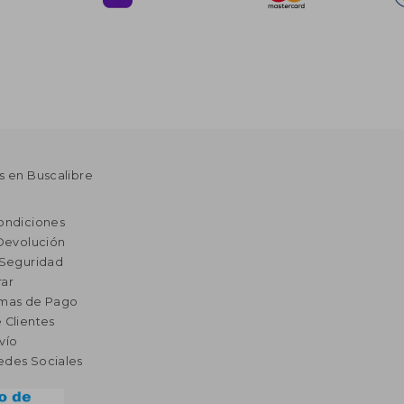
s en Buscalibre
ondiciones
 Devolución
 Seguridad
ar
rmas de Pago
 Clientes
vío
edes Sociales