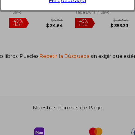
Me quedo aquí
Alexandra
Createspace, Tapa Blanda,
Routledge, 2018, 1 Edición,
Nuevo
Tapa Dura, Nuevo
s libros. Puedes
Repetir la Búsqueda
sin exigir que est
 45.99
$ 57.74
40%
45%
dcto.
dcto.
25.30
$ 34.64
Nuestras Formas de Pago