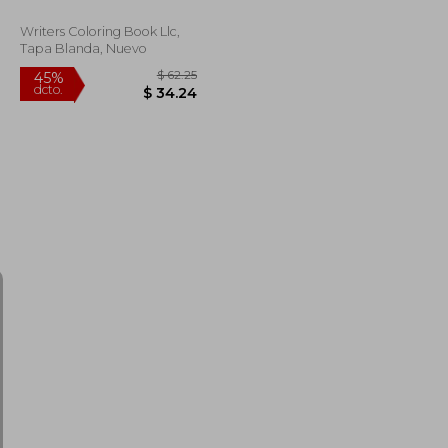
Writers Coloring Book Llc,
Tapa Blanda, Nuevo
$ 47.16
$ 62.25
45%
dcto.
$ 28.30
$ 34.24