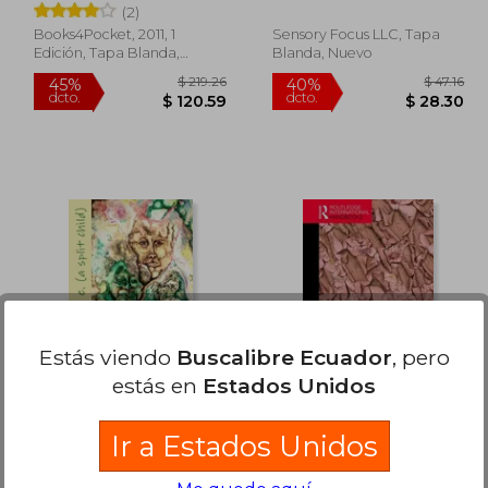
Heller,Rachel Heller
Heller, Sharon
(2)
Books4Pocket, 2011, 1
Sensory Focus LLC, Tapa
Edición, Tapa Blanda,
Blanda, Nuevo
Usado
 40.35
$ 219.26
45%
40%
dcto.
dcto.
22.19
$ 120.59
Estás viendo
Buscalibre Ecuador
, pero
estás en
Estados Unidos
e. (a split child):
Routledge Handbook
Ir a Estados Unidos
penned in 2016 (en
of Interdisciplinary
Inglés)
Research Methods (en
Heller, Rachel A. ; Halper, E.
Lury, Celia ; Fensham,
Inglés)
A.
Rachel ; Heller-Nicholas,