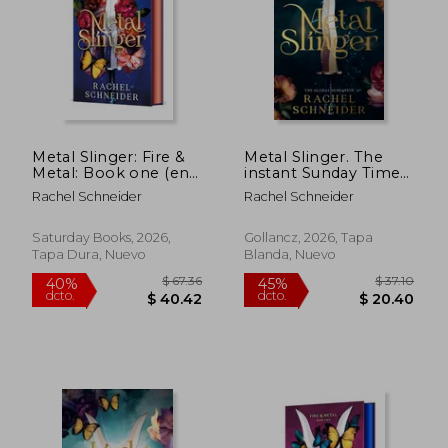
$ 56.30
$ 64.
45%
40%
dcto.
dcto.
$ 30.96
$ 38.
Metal Slinger: Fire &
Metal Slinger. The
Metal: Book one (en
instant Sunday Times
Inglés)
bestseller and must-
Rachel Schneider
Rachel Schneider
read romantasy that
broke BookTok!
Saturday Books, 2026,
Gollancz, 2026, Tapa
Tapa Dura, Nuevo
Blanda, Nuevo