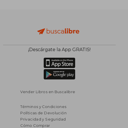
$ 250.72
$ 37
45%
40%
dcto.
dcto.
$ 137.90
$ 22.
¡Descárgate la App GRATIS!
Vender Libros en Buscalibre
Términos y Condiciones
Políticas de Devolución
Privacidad y Seguridad
Cómo Comprar