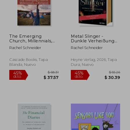
The Emerging
Metal Slinger -
Church, Millennials,
Dunkle Verheißung
and Religion: Volume
(en Alemán)
Rachel Schneider
Rachel Schneider
2 (en Inglés)
Cascade Books, Tapa
Heyne Verlag, 2026, Tapa
Blanda, Nuevo
Dura, Nuevo
$ 47.16
$ 46.
40%
45%
dcto.
dcto.
$ 28.30
$ 25.