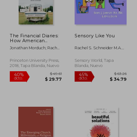
The Financial Diaries:
Sensory Like You
How American
Families Cope in a
Jonathan Morduch; Rachel
Rachel S. Schneider M.A.
World of Uncertainty
Schneider
MHC
(en Inglés)
Princeton University Press,
Sensory World, Tapa
2018, Tapa Blanda, Nuevo
Blanda, Nuevo
$ 68.31
$ 55.
45%
45%
dcto.
dcto.
$ 37.57
$ 30.