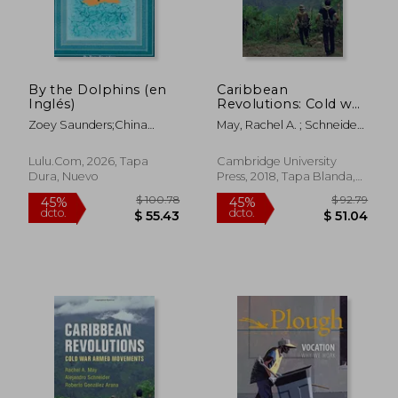
By the Dolphins (en
Caribbean
Inglés)
Revolutions: Cold war
Armed Movements
Zoey Saunders;China
May, Rachel A. ; Schneider,
(en Inglés)
Schneider;Rachel
Alejandro ; González
Saunders
Arana, Roberto
Lulu.com, 2026, Tapa
Cambridge University
Dura, Nuevo
Press, 2018, Tapa Blanda,
Nuevo
$ 96.94
$ 53.
40%
40%
dcto.
dcto.
$ 58.16
$ 32.