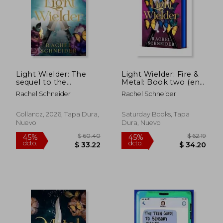
Light Wielder: The
Light Wielder: Fire &
$ 67.36
$ 37.
sequel to the
Metal: Book two (en
40%
45%
dcto.
dcto.
romantasy smash-hit
Inglés)
$ 40.42
$ 20.
Rachel Schneider
Rachel Schneider
Metal Slinger! (en
Inglés)
Gollancz, 2026, Tapa Dura,
Saturday Books, Tapa
Nuevo
Dura, Nuevo