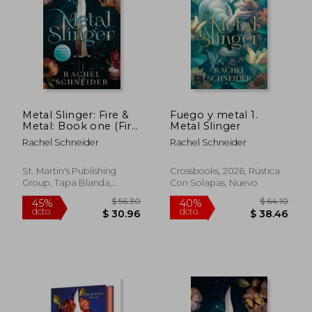
$ 52.22
$ 48.
45%
45%
dcto.
dcto.
$ 28.72
$ 26.
Metal Slinger: Fire &
Fuego y metal 1.
Metal: Book one (Fire
Metal Slinger
& Metal, 1) (en Inglés)
Rachel Schneider
Rachel Schneider
St. Martin's Publishing
Crossbooks, 2026, Rústica
Group, Tapa Blanda,
Con Solapas, Nuevo
Nuevo