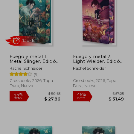
Fuego y metal 1.
Fuego y metal 2.
Metal Slinger. Edición
Light Wielder. Edición
con cantos tintados
con cantos tintados
Rachel Schneider
Rachel Schneider
(9)
Rápido
Crossbooks, 2026, Tapa
Crossbooks, 2026, Tapa
Dura, Nuevo
Dura, Nuevo
$ 50.65
$ 57