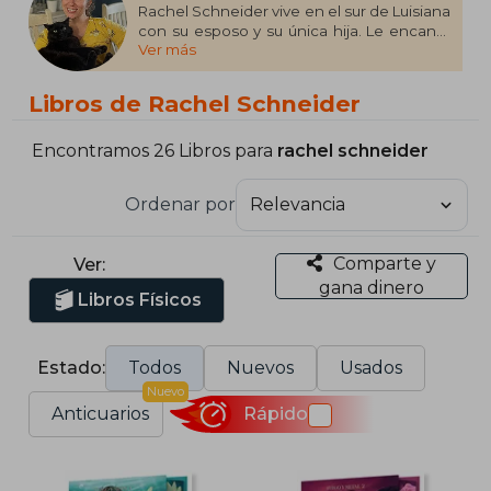
Rachel Schneider vive en el sur de Luisiana
con su esposo y su única hija. Le encanta
Ver más
escribir dondequiera que su imaginación la
lleve, lo que incluye mundos de fantasía,
sorpresas emocionantes y romances
Libros de Rachel Schneider
complejos con un toque de pasión.
Cuando no está escribiendo sus fantasías,
la puedes encontrar en un partido de
Encontramos 26 Libros para
rachel schneider
hockey o disfrutando de un baño de
burbujas con un buen libro.
Ordenar por
Comparte y
Ver:
gana dinero
Libros Físicos
Estado:
Todos
Nuevos
Usados
Nuevo
Anticuarios
Rápido