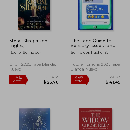
Metal Slinger (en
The Teen Guide to
Inglés)
Sensory Issues (en
Inglés)
Rachel Schneider
Schneider, Rachel S.
$ 60.40
$ 62
45%
45%
dcto.
dcto.
$ 33.22
$ 34.
Orion, 2025, Tapa Blanda,
Future Horizons, 2021, Tapa
Nuevo
Blanda, Nuevo