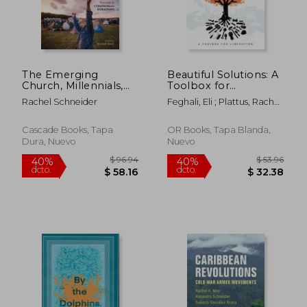
The Emerging
Beautiful Solutions: A
Church, Millennials,
Toolbox for
and Religion: Volume
Liberation (en Inglés)
Rachel Schneider
Feghali, Eli ; Plattus, Rachel
2 (en Inglés)
; Schneider, Nathan
Cascade Books, Tapa
OR Books, Tapa Blanda,
Dura, Nuevo
Nuevo
$ 49.61
$ 63.
40%
45%
dcto.
dcto.
$ 29.77
$ 34.