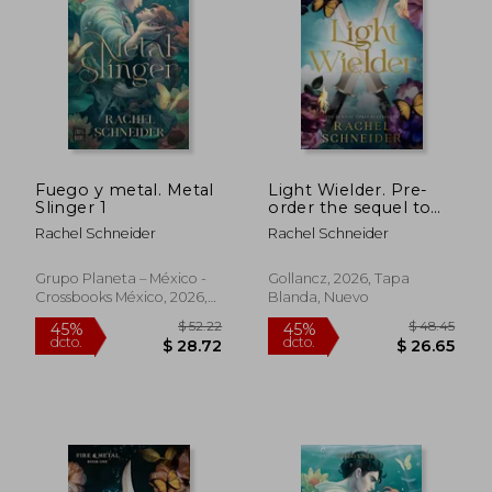
$ 58.51
$ 54.
45%
40%
dcto.
dcto.
$ 32.18
$ 32.
Fuego y metal. Metal
Light Wielder. Pre-
Slinger 1
order the sequel to
the romantasy
Rachel Schneider
Rachel Schneider
smash-hit Metal
Slinger! (en Inglés)
Grupo Planeta – México -
Gollancz, 2026, Tapa
Crossbooks México, 2026,
Blanda, Nuevo
Tapa Blanda, Nuevo