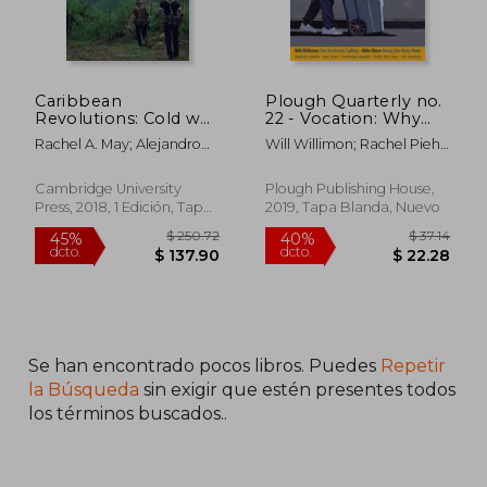
Caribbean
Plough Quarterly no.
Revolutions: Cold war
22 - Vocation: Why
Armed Movements
we Work (en Inglés)
Rachel A. May; Alejandro
Will Willimon; Rachel Pieh
(en Inglés)
Schneider; Roberto
Jones; Anne-Sophie
Gonz&Aacute;Lez Arana
Constant; Mike Rowe;
Cambridge University
Plough Publishing House,
Stephanie Salda&Ntilde;A;
Press, 2018, 1 Edición, Tapa
2019, Tapa Blanda, Nuevo
Scott Beauchamp; Nathan
Dura, Nuevo
Schneider; Phil Christman;
Michael Brendan
Dougherty; Julian Peters;
Angaelos
Se han encontrado pocos libros. Puedes
Repetir
la Búsqueda
sin exigir que estén presentes todos
los términos buscados..