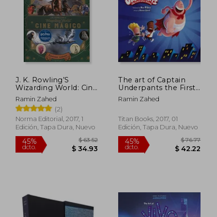
$ 88.39
$ 84.
40%
45%
dcto.
dcto.
$ 53.03
$ 46.
J. K. Rowling’S
The art of Captain
Wizarding World: Cine
Underpants the First
Mágico 02
Epic Movie (en
Ramin Zahed
Ramin Zahed
Inglés)
(2)
Norma Editorial, 2017, 1
Titan Books, 2017, 01
Edición, Tapa Dura, Nuevo
Edición, Tapa Dura, Nuevo