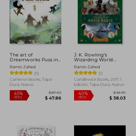
40%
45%
dcto.
dcto.
$ 45.91
$ 46.
The art of
J. K. Rowling's
Dreamworks Puss in
Wizarding World:
Boots: The Last Wish
Movie Magic Volume
Ramin Zahed
Ramin Zahed
(en Inglés)
Two: Curious
(5)
(1)
Creatures (en Inglés)
Cameron Books, Tapa
Candlewick Books, 2017, 1
Dura, Nuevo
Edición, Tapa Dura, Nuevo