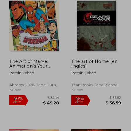
The Art of Marvel
The art of Home (en
Animation’s Your
Inglés)
Friendly
$ 38.74
$ 86.
45%
45%
Ramin Zahed
Ramin Zahed
Neighborhood
dcto.
dcto.
$ 21.31
$ 47.
Spider-Man
Abrams, 2026, Tapa Dura,
Titan Books, Tapa Blanda,
Nuevo
Nuevo