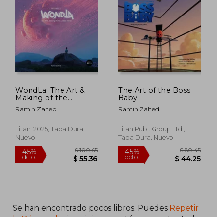
WondLa: The Art &
The Art of the Boss
Making of the
Baby
Limited Series (en
Ramin Zahed
Ramin Zahed
Inglés)
Titan, 2025, Tapa Dura,
Titan Publ. Group Ltd.,
Nuevo
Tapa Dura, Nuevo
Se han encontrado pocos libros. Puedes
Repetir