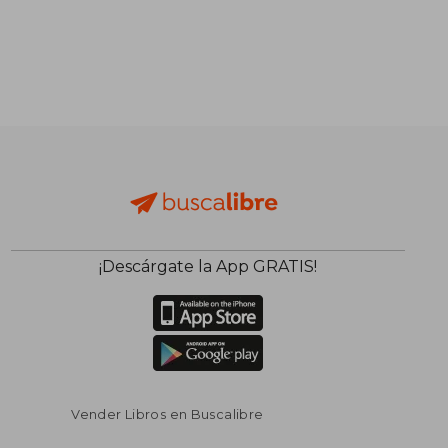
$ 100.65
$ 80.
45%
45%
dcto.
dcto.
$ 55.36
$ 44.
¡Descárgate la App GRATIS!
Vender Libros en Buscalibre