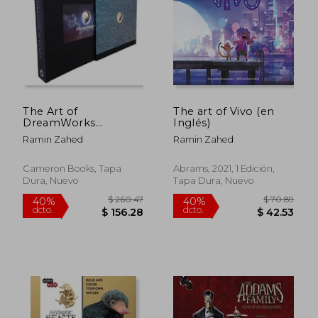
$ 63.52
$ 76.
45%
45%
dcto.
dcto.
$ 34.93
$ 42.
The Art of
The art of Vivo (en
DreamWorks
Inglés)
Animation:
Ramin Zahed
Ramin Zahed
Celebrating 30 Years
(en Inglés)
Cameron Books, Tapa
Abrams, 2021, 1 Edición,
Dura, Nuevo
Tapa Dura, Nuevo