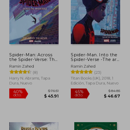
Spider-Man: Across
Spider-Man. Into the
the Spider-Verse: The
Spider-Verse -The art
art of the Movie (en
of the Movie (en
Ramin Zahed
Ramin Zahed
Inglés)
Inglés)
(8)
(23)
Harry N. Abrams, Tapa
Titan Books (UK), 2018, 1
Dura, Nuevo
Edición, Tapa Dura, Nuevo
$ 76.51
$ 84.