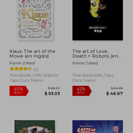
$ 87.02
$ 63.
45%
40%
dcto.
dcto.
$ 47.86
$ 38.
Klaus: The art of the
The art of Love,
Movie (en Inglés)
Death + Robots (en
Inglés)
Ramin Zahed
Ramin Zahed
(2)
Titan Books, 2019, 1 Edición,
Titan Books (UK), Tapa
Tapa Dura, Nuevo
Dura, Nuevo