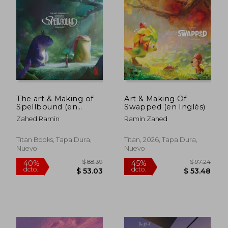
The art & Making of
Art & Making Of
Spellbound (en
Swapped (en Inglés)
Inglés)
Zahed Ramin
Ramin Zahed
Titan Books, Tapa Dura,
Titan, 2026, Tapa Dura,
Nuevo
Nuevo
$ 72.04
$ 76
45%
40%
dcto.
dcto.
$ 39.62
$ 45.