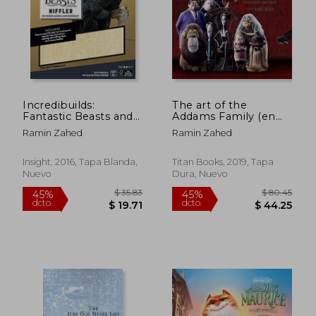
Incredibuilds:
The art of the
$ 260.47
$ 70.
Fantastic Beasts and
Addams Family (en
40%
40%
dcto.
dcto.
Where to Find Them:
Inglés)
$ 156.28
$ 42.
Ramin Zahed
Ramin Zahed
Niffler 3d Wood
Model and Booklet
(en Inglés)
Insight, 2016, Tapa Blanda,
Titan Books, 2019, Tapa
Nuevo
Dura, Nuevo