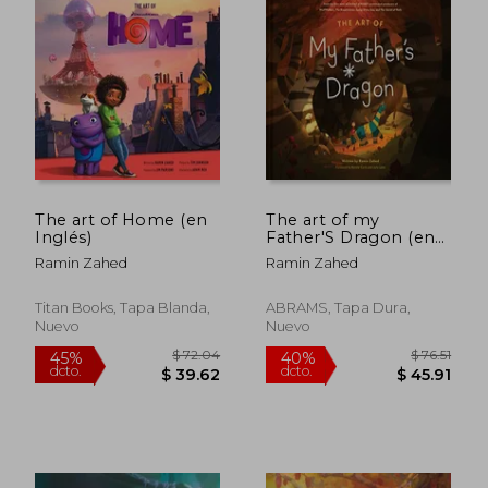
The art of Home (en
The art of my
Inglés)
Father'S Dragon (en
Inglés)
Ramin Zahed
Ramin Zahed
Titan Books, Tapa Blanda,
ABRAMS, Tapa Dura,
Nuevo
Nuevo
$ 82.14
$ 66.
40%
45%
dcto.
dcto.
$ 49.28
$ 36.