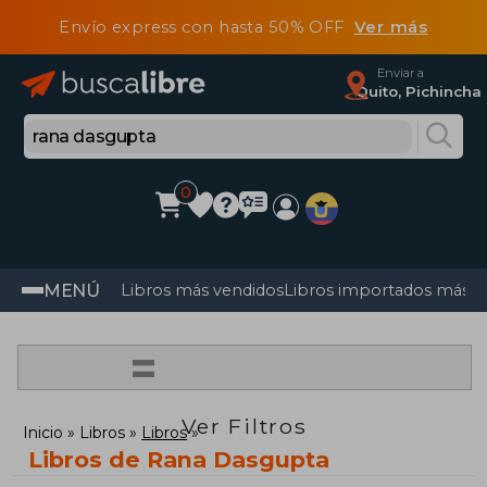
Envío express con hasta 50% OFF
Ver más
Enviar a
Quito, Pichincha
0
MENÚ
Libros más vendidos
Libros importados más v
=
Ver Filtros
Inicio
Libros
Libros
Libros de Rana Dasgupta