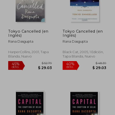
$ 46.05
$ 49.
45%
45%
dcto.
dcto.
$ 25.33
$ 27.
Tokyo Cancelled (en
Tokyo Cancelled (en
Inglés)
Inglés)
Rana Dasgupta
Rana Dasgupta
HarperCollins, 2001, Tapa
Black Cat, 2005, 1 Edición,
Blanda, Nuevo
Tapa Blanda, Nuevo