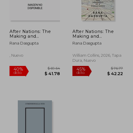
After Nations: The
After Nations: The
$ 48.39
$ 56.
40%
40%
Making and
Making and
dcto.
dcto.
$ 29.03
$ 33.
Unmaking of a World
Unmaking of a World
Rana Dasgupta
Rana Dasgupta
Order (en Inglés)
Order
, Nuevo
William Collins, 2026, Tapa
Dura, Nuevo