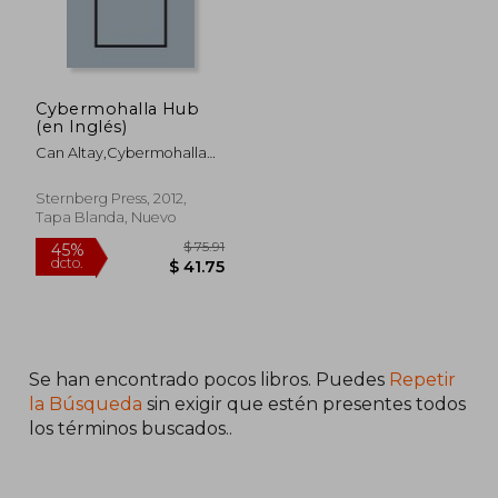
Cybermohalla Hub
(en Inglés)
Can Altay,cybermohalla
Ensemble,rana
$ 69.64
$ 76.
40%
45%
Dasgupta,hu Fang,naeem
dcto.
dcto.
$ 41.78
$ 42.
Sternberg Press, 2012,
Mohaiemen,hans Ulrich
Tapa Blanda, Nuevo
Obrist,jacques
Rancière,superflex
Se han encontrado pocos libros. Puedes
Repetir
la Búsqueda
sin exigir que estén presentes todos
los términos buscados..