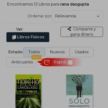
Encontramos 13 Libros para
rana dasgupta
Ordenar por
Comparte y
Ver:
gana dinero
Libros Físicos
Estado:
Todos
Nuevos
Usados
Nuevo
Anticuarios
Rápido