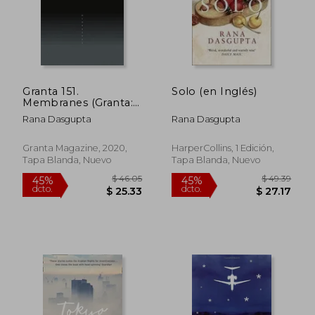
dcto.
dcto.
$ 12.85
$ 23.
Granta 151.
Solo (en Inglés)
Membranes (Granta:
The Magazine of new
Rana Dasgupta
Rana Dasgupta
Writing) (en Inglés)
Granta Magazine, 2020,
HarperCollins, 1 Edición,
Tapa Blanda, Nuevo
Tapa Blanda, Nuevo