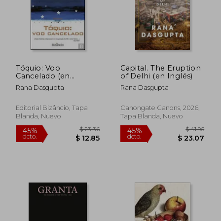
Tóquio: Voo
Capital. The Eruption
Cancelado (en
of Delhi (en Inglés)
Portugués)
Rana Dasgupta
Rana Dasgupta
Editorial Bizâncio, Tapa
Canongate Canons, 2026,
Blanda, Nuevo
Tapa Blanda, Nuevo
$ 23.36
$ 41
45%
45%