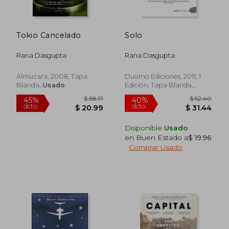
Tokio Cancelado
Solo
Rana Dasgupta
Rana Dasgupta
Almuzara, 2008, Tapa
Duomo Ediciones, 2011, 1
Blanda,
Usado
Edición, Tapa Blanda,
Nuevo
Disponible
Usado
en Buen Estado a
$ 19.96
.
Comprar Usado
$ 38.17
$ 52.
45%
40%
dcto.
dcto.
$ 20.99
$ 31.