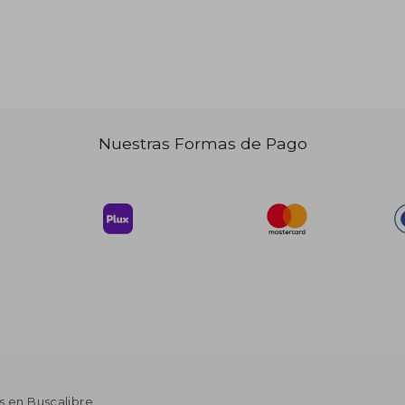
$ 39.31
$ 74.14
45%
dcto.
23.59
$ 40.78
Nuestras Formas de Pago
s en Buscalibre