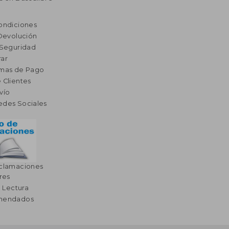
ondiciones
 Devolución
 Seguridad
ar
rmas de Pago
 Clientes
vío
edes Sociales
eclamaciones
res
a Lectura
omendados