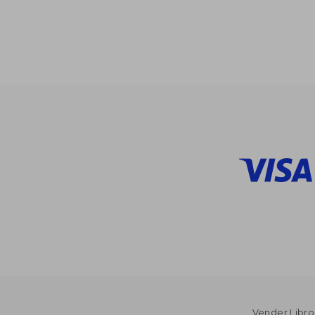
40%
dcto.
$ 
Vender Libro