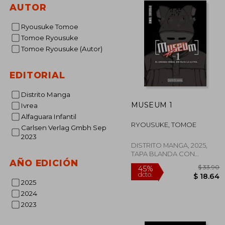
AUTOR
Ryousuke Tomoe
Tomoe Ryousuke
Tomoe Ryousuke (Autor)
EDITORIAL
Distrito Manga
MUSEUM 1
Ivrea
Alfaguara Infantil
RYOUSUKE, TOMOE
Carlsen Verlag Gmbh Sep
2023
DISTRITO MANGA, 2025,
TAPA BLANDA CON
AÑO EDICIÓN
SOBRECUBIERTA, Nuevo
2025
2024
2023
$
45%
dcto.
$ 