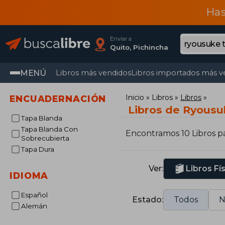
Has
Enviar a
Quito, Pichincha
MENÚ
Libros más vendidos
Libros importados más v
Inicio
Libros
Libros
ENCUADERNACIÓN
Libros de Ryous
Tapa Blanda
Tapa Blanda Con
Encontramos 10 Libros p
Sobrecubierta
Tapa Dura
Ver:
Libros Fí
IDIOMA
Español
Estado:
Todos
N
Alemán