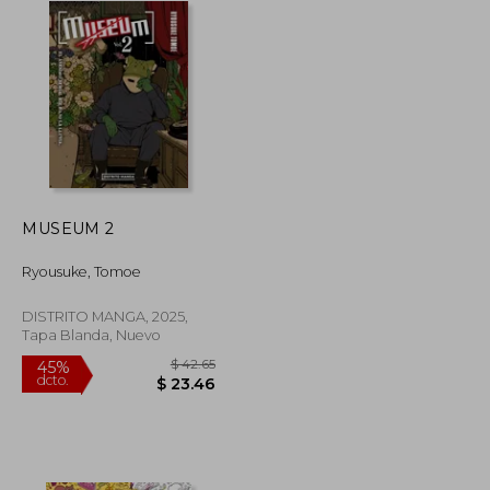
MUSEUM 2
Ryousuke, Tomoe
DISTRITO MANGA, 2025,
Tapa Blanda, Nuevo
$ 42.65
$ 42.65
45%
dcto.
$ 23.46
$ 23.46