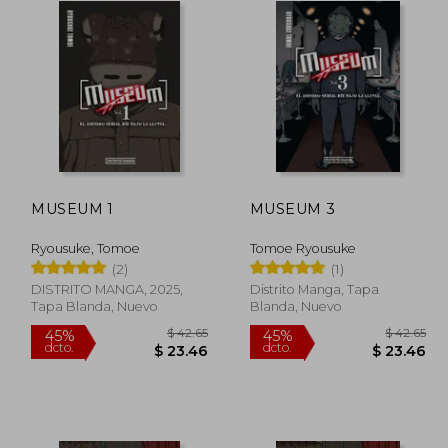
MUSEUM 1
MUSEUM 3
Ryousuke, Tomoe
Tomoe Ryousuke
(2)
(1)
DISTRITO MANGA, 2025,
Distrito Manga, Tapa
Tapa Blanda, Nuevo
Blanda, Nuevo
 33.90
$ 42.65
45%
45%
dcto.
dcto.
18.64
$ 23.46