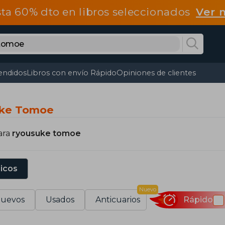
ta 60% dto en libros seleccionados
Ver 
endidos
Libros con envío Rápido
Opiniones de clientes
uke Tomoe
ara
ryousuke tomoe
sicos
Nuevo
uevos
Usados
Anticuarios
Rápido