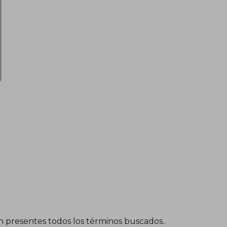
$ 33.90
$ 25.58
45%
dcto.
$ 18.64
$ 14.07
én presentes todos los términos buscados..