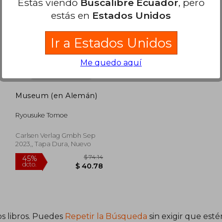
Estás viendo
Buscalibre Ecuador
, pero
$ 39.31
$ 39.31
40%
45%
estás en
Estados Unidos
dcto.
dcto.
23.59
$ 23.59
Ir a Estados Unidos
Me quedo aquí
Museum (en Alemán)
Ryousuke Tomoe
Carlsen Verlag Gmbh Sep
2023,, Tapa Dura, Nuevo
s libros. Puedes
Repetir la Búsqueda
sin exigir que est