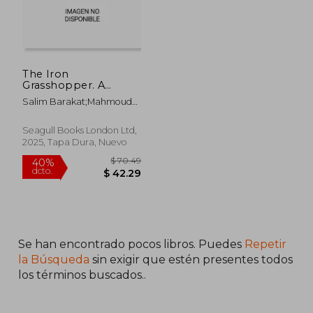
The Iron
$ 60.28
$ 51
45%
45%
Grasshopper. A
dcto.
dcto.
$ 33.16
$ 28.
Childhood
Salim Barakat;Mahmoud
Autobiography; The
Hosny Roshdy
Incomplete
Biography of a Child
Seagull Books London Ltd,
Who Saw Nothing
2025, Tapa Dura, Nuevo
but a Fugitive Land,
So He Shouted: These
Are My Traps, O
Sandgrouse!
Se han encontrado pocos libros. Puedes
Repetir
la Búsqueda
sin exigir que estén presentes todos
los términos buscados..