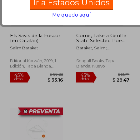
Ir a Estados Unidos
Me quedo aquí
$ 53.44
$ 54.
40%
45%
dcto.
dcto.
$ 32.06
$ 29.
Els Savis de la Foscor
Come, Take a Gentle
(en Catalán)
Stab: Selected Poems
(en Inglés)
Salim Barakat
Barakat, Salim ;
Fakhreddine, Huda J. ;
Iwen, Jayson
Editorial Karwán, 2019, 1
Seagull Books, Tapa
Edición, Tapa Blanda,
Blanda, Nuevo
Nuevo