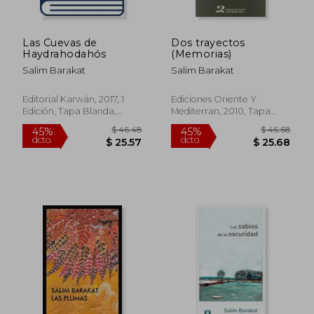
Las Cuevas de
Dos trayectos
Haydrahodahós
(Memorias)
Salim Barakat
Salim Barakat
Editorial Karwán, 2017, 1
Ediciones Oriente Y
Edición, Tapa Blanda,
Mediterran, 2010, Tapa
Nuevo
Blanda, Nuevo
$ 46.48
$ 46.
45%
45%
dcto.
dcto.
$ 25.57
$ 25.