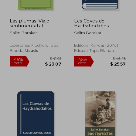
Las plumas: Viaje
Les Coves de
sentimental al
Haidrahodahós
Kurdistán (Alquibla)
Salim Barakat
Salim Barakat
Libertarias Prodhufi, Tapa
Editorial Karwán, 2017, 1
Blanda,
Usado
Edición, Tapa Blanda,
Nuevo
$ 41.95
$ 46.
45%
45%
dcto.
dcto.
$ 23.07
$ 25.