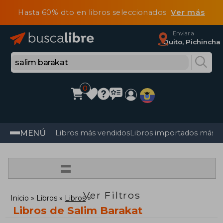
Hasta 60% dto en libros seleccionados
Ver más
Enviar a
Quito, Pichincha
0
MENÚ
Libros más vendidos
Libros importados más v
=
Ver Filtros
Inicio
Libros
Libros
Libros de Salim Barakat