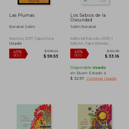
Las Plumas
Los Sabios de la
Oscuridad
Barakat Salim
Salim Barakat
Navona, 2017, Tapa Dura,
Editorial Karwán, 2019, 1
Usado
Edición, Tapa Blanda,
Nuevo
Disponible
Usado
en Buen Estado a
$ 32.57
.
Comprar Usado
$ 108.24
$ 60.
45%
45%
dcto.
dcto.
$ 59.53
$ 33.