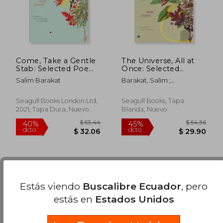
Come, Take a Gentle
The Universe, All at
Stab: Selected Poems
Once: Selected
(Arab List) (en Inglés)
Poems (en Inglés)
Salim Barakat
Barakat, Salim ;
Fakhreddine, Huda J.
Seagull Books London Ltd,
Seagull Books, Tapa
2021, Tapa Dura, Nuevo
Blanda, Nuevo
Estás viendo
Buscalibre Ecuador
, pero
estás en
Estados Unidos