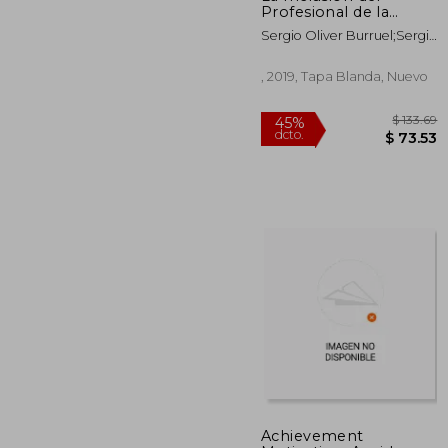
Profesional de la
Psicología para el
Sergio Oliver Burruel;Sergio
Desarrollo
A. Beltrán M.;Carlos O.
Aguirre C.
, 2019, Tapa Blanda, Nuevo
$
45%
Achievement