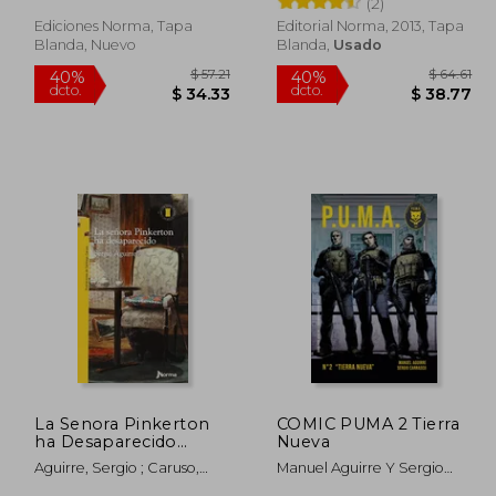
(2)
Ediciones Norma, Tapa
Editorial Norma, 2013, Tapa
Blanda, Nuevo
Blanda,
Usado
 65.27
$ 57.21
40%
40%
dcto.
dcto.
35.90
$ 34.33
La Senora Pinkerton
COMIC PUMA 2 Tierra
ha Desaparecido
Nueva
(Torre de Papel
Aguirre, Sergio ; Caruso,
Manuel Aguirre Y Sergio
Amarilla)
Santiago
Carrasco