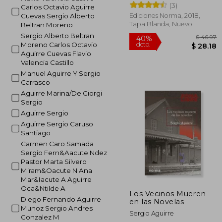
(3)
Carlos Octavio Aguirre
Ediciones Norma, 2018,
Cuevas Sergio Alberto
Tapa Blanda, Nuevo
Beltran Moreno
Sergio Alberto Beltran
Moreno Carlos Octavio
Aguirre Cuevas Flavio
Valencia Castillo
Manuel Aguirre Y Sergio
Carrasco
$
40%
Aguirre Marina/De Giorgi
dcto.
$ 
Sergio
Aguirre Sergio
Aguirre Sergio Caruso
Santiago
Carmen Caro Samada
Sergio Fern&Aacute Ndez
Pastor Marta Silvero
Miram&Oacute N Ana
Mar&Iacute A Aguirre
Oca&Ntilde A
Los Vecinos Mueren
Diego Fernando Aguirre
en las Novelas
Munoz Sergio Andres
Sergio Aguirre
Gonzalez M