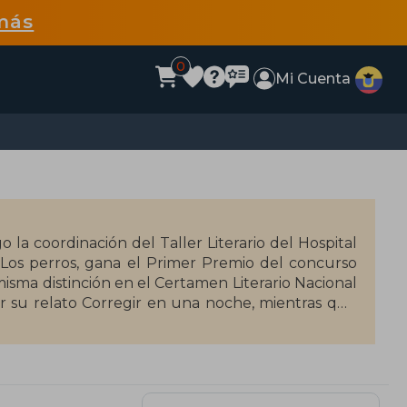
más
0
Mi Cuenta
la coordinación del Taller Literario del Hospital
 Los perros, gana el Primer Premio del concurso
isma distinción en el Certamen Literario Nacional
or su relato Corregir en una noche, mientras que
 Accésit del Premio Latinoamericano de Literatura