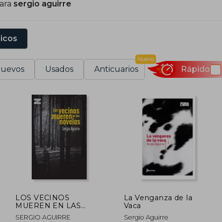
para
sergio aguirre
sicos
Nuevo
uevos
Usados
Anticuarios
Rápido
LOS VECINOS
La Venganza de la
MUEREN EN LAS
Vaca
NOVELAS
SERGIO AGUIRRE
Sergio Aguirre