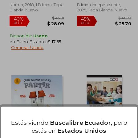
Norma, 2018, 1 Edición, Tapa
Edición Independiente,
Blanda, Nuevo
2025, Tapa Blanda, Nuevo
Disponible
Usado
en Buen Estado a
$ 17.65
.
Comprar Usado
 58.33
$ 46.81
40%
45%
dcto.
dcto.
35.00
$ 28.09
Estás viendo
Buscalibre Ecuador
, pero
estás en
Estados Unidos