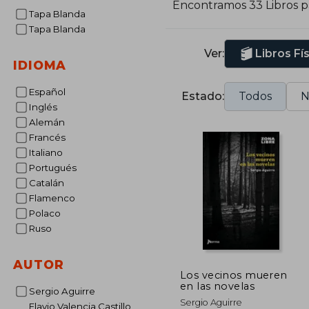
Encontramos 33 Libros 
Tapa Blanda
Tapa Blanda
Ver:
Libros Fí
IDIOMA
Español
Estado:
Todos
N
Inglés
Alemán
Francés
Italiano
Portugués
Catalán
Flamenco
Polaco
Ruso
AUTOR
Los vecinos mueren
en las novelas
Sergio Aguirre
Sergio Aguirre
Flavio Valencia Castillo