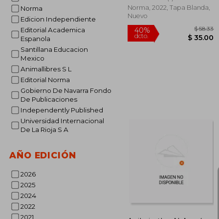
Norma, 2022, Tapa Blanda,
Norma
Nuevo
Edicion Independiente
Editorial Academica
Espanola
Santillana Educacion
Mexico
Animallibres S L
Editorial Norma
Gobierno De Navarra Fondo
De Publicaciones
Independently Published
Universidad Internacional
$
De La Rioja S A
40%
dcto.
$ 
AÑO EDICIÓN
2026
2025
2024
2022
2021