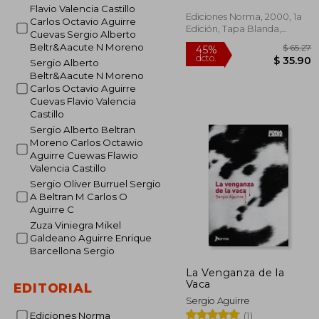
Flavio Valencia Castillo
Ediciones Norma, 2000, 1a
Carlos Octavio Aguirre
Edición, Tapa Blanda,
Cuevas Sergio Alberto
Nuevo
Beltr&Aacute N Moreno
Sergio Alberto
Beltr&Aacute N Moreno
Carlos Octavio Aguirre
Cuevas Flavio Valencia
Castillo
Sergio Alberto Beltran
Moreno Carlos Octawio
Aguirre Cuewas Flawio
$
45%
Valencia Castillo
dcto.
$ 
Sergio Oliver Burruel Sergio
A Beltran M Carlos O
Aguirre C
Zuza Viniegra Mikel
Galdeano Aguirre Enrique
Barcellona Sergio
La Venganza de la
Vaca
EDITORIAL
Sergio Aguirre
(1)
Ediciones Norma