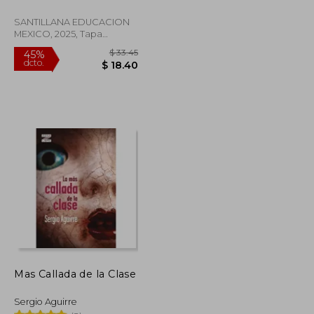
SANTILLANA EDUCACION
MEXICO, 2025, Tapa
Blanda, Nuevo
$ 40.88
$ 33.45
45%
dcto.
$ 22.48
$ 18.40
Mas Callada de la Clase
Sergio Aguirre