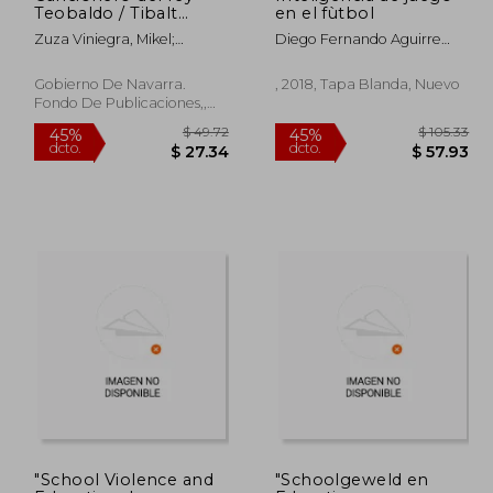
Teobaldo / Tibalt
en el fùtbol
Erregearen Kantutegia
Zuza Viniegra, Mikel;
Diego Fernando Aguirre
/ Recueil de Chansons
Galdeano Aguirre, Enrique;
Muñoz;Sergio Andrès
du roi Thibaut /
Barcellona, Sergio
Gonzàlez M.
Chansonnier of King
Gobierno De Navarra.
, 2018, Tapa Blanda, Nuevo
Theobald
Fondo De Publicaciones,,
Tapa Blanda, Nuevo
 133.69
$ 49.72
45%
45%
"School Violence and
"Schoolgeweld en