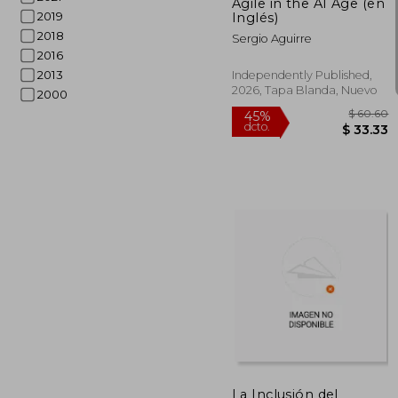
Agile in the AI Age (en
2019
Inglés)
2018
Sergio Aguirre
2016
2013
Independently Published,
2026, Tapa Blanda, Nuevo
2000
$
45%
dcto.
$ 
La Inclusión del