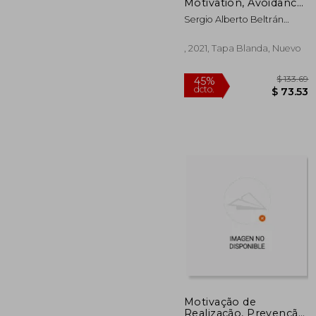
dcto.
$ 
Motivation, Avoidance
of Failure (en Inglés)
Sergio Alberto Beltrán
Moreno;Carlos Octavio
Aguirre Cuevas;Flavio
, 2021, Tapa Blanda, Nuevo
Valencia Castillo
Motivação de
Realização, Prevenção