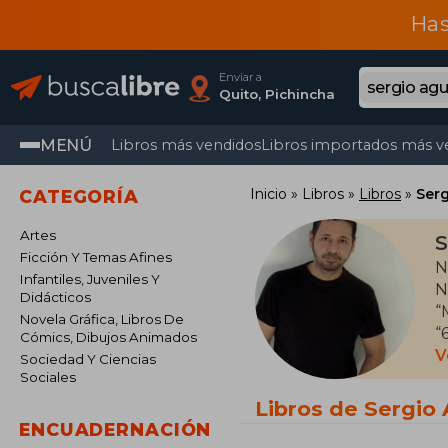
Has
Enviar a
Quito, Pichincha
MENÚ
Libros más vendidos
Libros importados más v
Inicio
Libros
Libros
Serg
CATEGORÍA
Artes
S
Ficción Y Temas Afines
N
Infantiles, Juveniles Y
N
Didácticos
“
Novela Gráfica, Libros De
“
Cómics, Dibujos Animados
p
V
Sociedad Y Ciencias
I
Sociales
Libros de Sergio 
ENCUADERNACIÓN