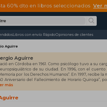
ta 60% dto en libros seleccionados
Ver 
endidos
Libros con envío Rápido
Opiniones de clientes
io Aguirre
ergio Aguirre
ació en Córdoba en 1961. Como psicólogo tuvo a su cargo 
europsiquiátrico de su ciudad. En 1996, con el cuento
Memoria por los Derechos Humanos”. En 1997, recibe la m
60 Aniversario del Fallecimiento de Horario Quiroga”, p
or La venganza de la vaca, su primera novela, recibió el
er más
nfantil y Juvenil Norma-Fundalectura 1998.
Aguirre