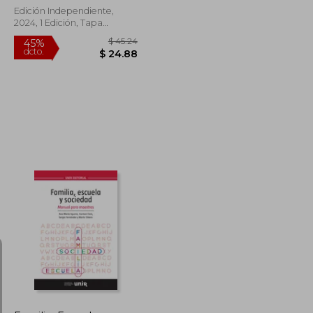
Edición Independiente,
2024, 1 Edición, Tapa
Blanda, Nuevo
$ 46.73
$ 45.24
45%
dcto.
$ 25.70
$ 24.88