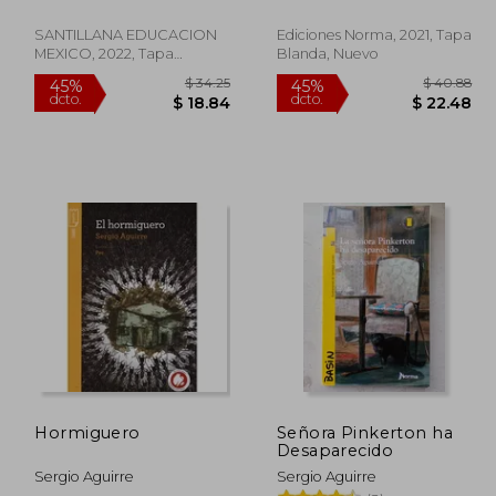
SANTILLANA EDUCACION
Ediciones Norma, 2021, Tapa
MEXICO, 2022, Tapa
Blanda, Nuevo
Blanda, Nuevo
 46.97
$ 34.25
45%
45%
dcto.
dcto.
28.18
$ 18.84
Hormiguero
Señora Pinkerton ha
Desaparecido
Sergio Aguirre
Sergio Aguirre