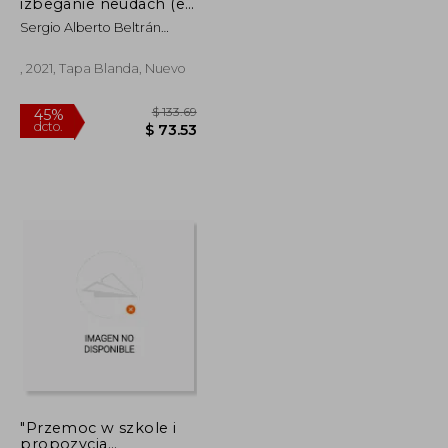
dcto.
$ 57.93
$ 60.22
izbeganie neudach (en
Ruso)
Sergio Alberto Beltrán
Moreno;Carlos Octawio
Aguirre Cuewas;Flawio
, 2021, Tapa Blanda, Nuevo
Valencia Castillo
"Przemoc w szkole i
propozycja