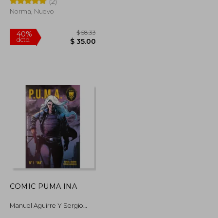
(2)
Norma, Nuevo
$ 64.61
$ 58.33
40%
dcto.
$ 38.77
$ 35.00
COMIC PUMA INA
Manuel Aguirre Y Sergio
Carrasco