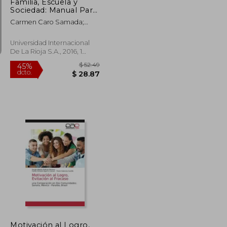
Familia, Escuela y
Sociedad: Manual Para
Maestros
Carmen Caro Samada;
Sergio Fern&Aacute;Ndez
Pastor; Marta Silvero
Universidad Internacional
Miram&Oacute;N; Ana
De La Rioja S.A., 2016, 1
Mar&Iacute;A Aguirre
Edición, Tapa Blanda,
Oca&Ntilde;A
Nuevo
$ 85.66
$ 52.49
45%
dcto.
$ 47.11
$ 28.87
Motivación al Logro,