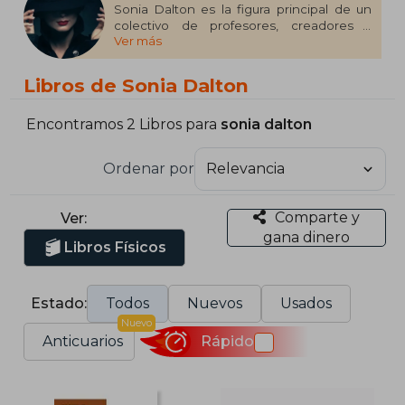
Sonia Dalton es la figura principal de un
colectivo de profesores, creadores y
Ver más
ensayistas de habla hispana que practican
el performanticismo literario. La narrativa
de Dalton se enmarca en el género de la
Libros de Sonia Dalton
ficción contemporánea, con un enfoque
paródico y crítico hacia las estructuras
literarias establecidas. Su estilo distintivo la
Encontramos 2 Libros para
sonia dalton
ha posicionado como una autora
innovadora dentro del panorama literario
Ordenar por
actual.
Comparte y
Ver:
gana dinero
Libros Físicos
Estado:
Todos
Nuevos
Usados
Nuevo
Anticuarios
Rápido