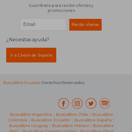
Suscríbete para recibir ofertas y
promociones
¿Necesitas ayuda?
Ir a Centro de Soporte
Buscalibre Ecuador
Derechos Reservados.
Buscalibre Argentina
|
Buscalibre Chile
|
Buscalibre
Colombia
|
Buscalibre Ecuador
|
Buscalibre España
|
Buscalibre Uruguay
|
Buscalibre México
|
Buscalibre
Perú
|
Buscalibre Estados Unidos
|
Buscalibre Otros