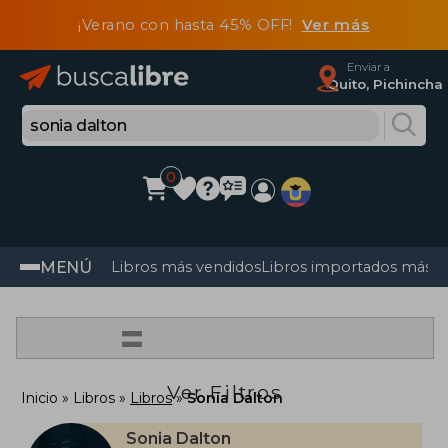
¡Verano con hasta 45% OFF!
Ver más
Enviar a
Quito, Pichincha
0
MENÚ
Libros más vendidos
Libros importados más v
=
Ver Filtros
Inicio
Libros
Libros
Sonia Dalton
Sonia Dalton