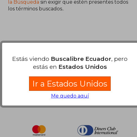
45%
45%
la Búsqueda
sin exigir que estén presentes todos
dcto.
dcto.
$ 24.20
$ 27.
los términos buscados..
Estás viendo
Buscalibre Ecuador
, pero
Nuestras Formas de Pago
estás en
Estados Unidos
Ir a Estados Unidos
Me quedo aquí