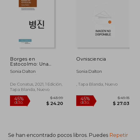
Borges en
Ovnisciencia
Estocolmo: Una
Ficción que
Sonia Dalton
Sonia Dalton
Desmonta los
Resabios de la
Posmodernidad. (¿
De Conatus, 2021, 1 Edición,
, Tapa Blanda, Nuevo
Qué nos Contamos
Tapa Blanda, Nuevo
Hoy? )
Se han encontrado pocos libros. Puedes
Repetir
$ 43.99
$ 49