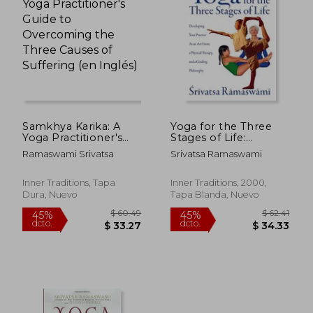
45%
40%
dcto.
dcto.
$ 19.05
$ 30.
Samkhya Karika: A
Yoga for the Three
Yoga Practitioner's
Stages of Life:
Guide to Overcoming
Developing Your
Ramaswami Srivatsa
Srivatsa Ramaswami
the Three Causes of
Practice as an art
Suffering (en Inglés)
Form, a Physical
Therapy, and a
Inner Traditions, Tapa
Inner Traditions, 2000,
Guiding Philosophy
Dura, Nuevo
Tapa Blanda, Nuevo
(en Inglés)