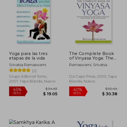
Yoga para las tres
The Complete Book
etapas de la vida
of Vinyasa Yoga: The
Authoritative
Srivatsa Ramaswami
Ramaswami, Srivatsa
Presentation-Based
(2)
on 30 Years of Direct
Study Under the
Grupo Editorial Tomo,
Da Capo Press, 2005, Tapa
Legendary Yoga
2007, Tapa Blanda, Nuevo
Blanda, Nuevo
Teacher
Krishnamacha (en
Inglés)
$ 34.63
$ 50.