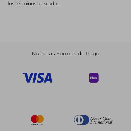
los términos buscados..
$ 50.73
45%
dcto.
$ 27.90
Nuestras Formas de Pago