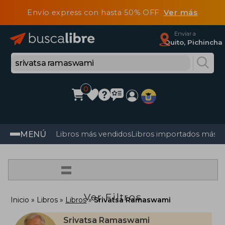
Envío express con hasta 50% OFF
Ver más
Enviar a
Quito, Pichincha
0
MENÚ
Libros más vendidos
Libros importados más v
=
Ver Filtros
Inicio
Libros
Libros
Srivatsa Ramaswami
Srivatsa Ramaswami