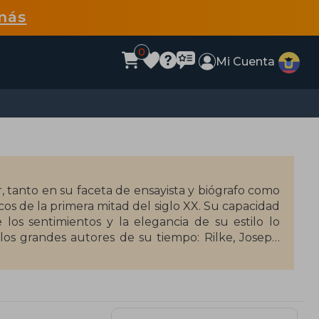
más
0
Mi Cuenta
ar, tanto en su faceta de ensayista y biógrafo como
icos de la primera mitad del siglo XX. Su capacidad
e los sentimientos y la elegancia de su estilo lo
los grandes autores de su tiempo: Rilke, Joseph
s algunas décadas en las que sus obras se vieron
 actualmente goza del prestigio y la popularidad