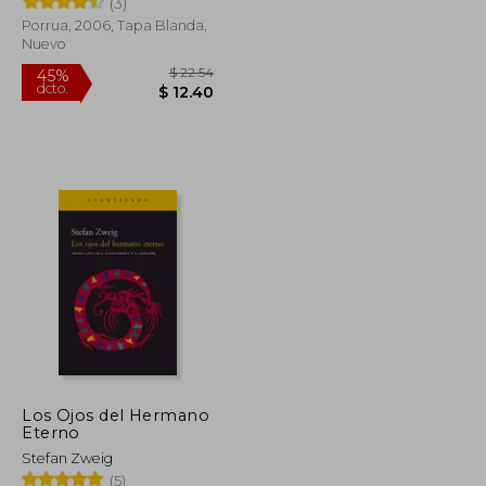
(3)
Porrua, 2006, Tapa Blanda,
Nuevo
$ 22.54
45%
dcto.
$ 15.65
$ 12.40
Los Ojos del Hermano
Eterno
Stefan Zweig
(5)