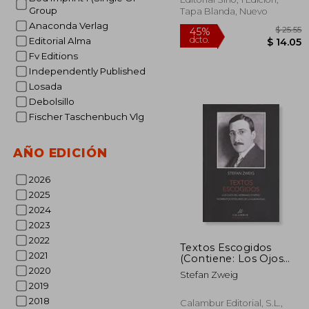
Group
Tapa Blanda, Nuevo
Anaconda Verlag
Editorial Alma
Fv Editions
Independently Published
Losada
Debolsillo
Fischer Taschenbuch Vlg
AÑO EDICIÓN
2026
2025
2024
2023
45%
2022
Textos Escogidos
dcto.
$ 
2021
(Contiene: Los Ojos
del Hermano Eterno;
2020
Stefan Zweig
Momentos Estelares
2019
de la Humanidad)
2018
Calambur Editorial, S.L.,