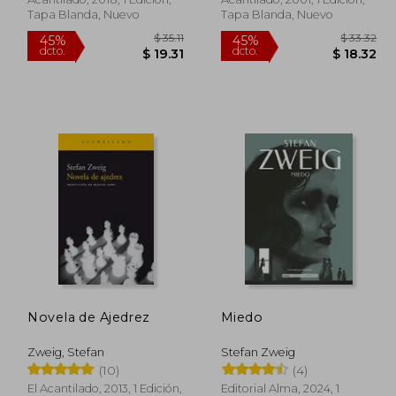
Tapa Blanda, Nuevo
Tapa Blanda, Nuevo
$ 25.55
$ 35.11
45%
45%
Novela de Ajedrez
Miedo
dcto.
dcto.
14.05
$ 19.31
Zweig, Stefan
Stefan Zweig
(10)
(4)
El Acantilado, 2013, 1 Edición,
Editorial Alma, 2024, 1