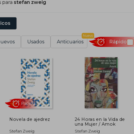
s para
stefan zweig
sicos
Nuevo
uevos
Usados
Anticuarios
Rápido
Novela de ajedrez
24 Horas en la Vida de
una Mujer / Amok
Rápido
Stefan Zweig
Stefan Zweig