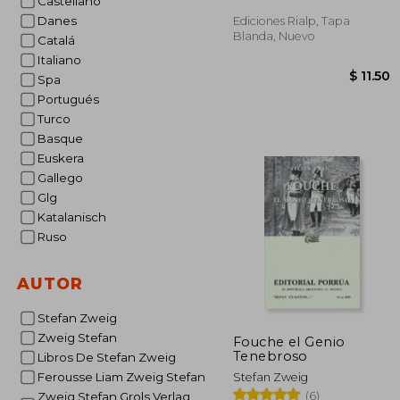
Castellano
Danes
Ediciones Rialp, Tapa
Blanda, Nuevo
Catalá
Italiano
Spa
Portugués
Turco
Basque
Euskera
Gallego
Glg
$
Katalanisch
Ruso
AUTOR
Stefan Zweig
Zweig Stefan
Fouche el Genio
Tenebroso
Libros De Stefan Zweig
Ferousse Liam Zweig Stefan
Stefan Zweig
(6)
Zweig Stefan Grols Verlag