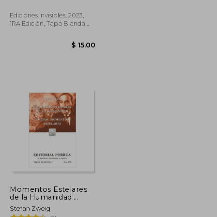
Ediciones Invisibles, 2023,
1RA Edición, Tapa Blanda,
Nuevo
$ 10.50
$ 15.00
Momentos Estelares
de la Humanidad:
Nuevos Momentos
Stefan Zweig
Estelares