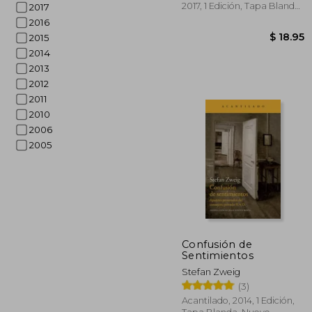
2017, 1 Edición, Tapa Blanda,
2017
Nuevo
2016
2015
2014
2013
2012
2011
2010
2006
2005
Confusión de
Sentimientos
Stefan Zweig
$ 
(3)
Acantilado, 2014, 1 Edición,