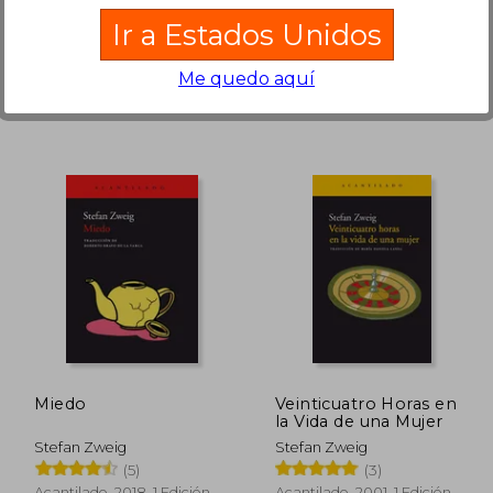
El Acantilado, 2002, 1
Mestas Ediciones, 2023,
Ir a Estados Unidos
Edición, Tapa Blanda,
Tapa Blanda, Nuevo
Nuevo
Me quedo aquí
$ 35.11
45%
45%
dcto.
dcto.
15.00
$ 19.31
Miedo
Veinticuatro Horas en
la Vida de una Mujer
Stefan Zweig
Stefan Zweig
(5)
(3)
Acantilado, 2018, 1 Edición,
Acantilado, 2001, 1 Edición,