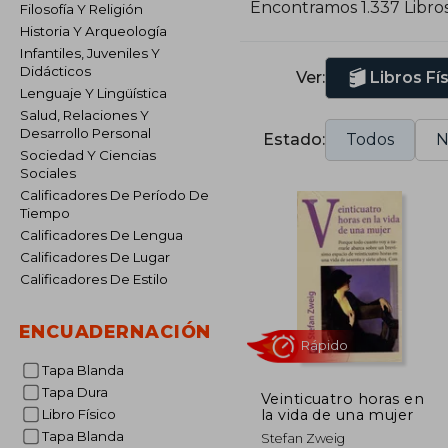
Encontramos 1.337 Libro
Filosofía Y Religión
Historia Y Arqueología
Infantiles, Juveniles Y
Didácticos
Ver:
Libros Fí
Lenguaje Y Lingüística
Salud, Relaciones Y
Desarrollo Personal
Estado:
Todos
N
Sociedad Y Ciencias
Sociales
Calificadores De Período De
Tiempo
Calificadores De Lengua
Calificadores De Lugar
Calificadores De Estilo
ENCUADERNACIÓN
Tapa Blanda
Tapa Dura
Veinticuatro horas en
la vida de una mujer
Libro Físico
Rápido
Tapa Blanda
Stefan Zweig