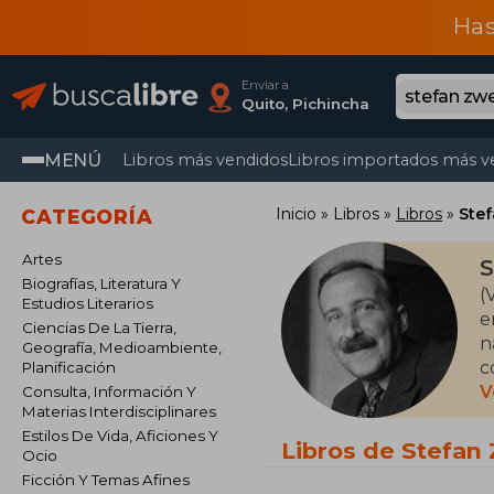
Has
Enviar a
Quito, Pichincha
MENÚ
Libros más vendidos
Libros importados más v
Inicio
Libros
Libros
Ste
CATEGORÍA
Artes
S
Biografías, Literatura Y
(
Estudios Literarios
e
Ciencias De La Tierra,
n
Geografía, Medioambiente,
c
Planificación
R
V
Consulta, Información Y
Materias Interdisciplinares
i
Estilos De Vida, Aficiones Y
q
Libros de Stefan
Ocio
Ficción Y Temas Afines