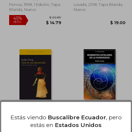
Porrua, 1998, 1 Edición, Tapa
Losada, 2018, Tapa Blanda,
Blanda, Nuevo
Nuevo
 24.28
$ 26.89
45%
dcto.
13.36
$ 14.79
Carta de Una
Momentos Estelares
Desconocida
de la Humanidad
Estás viendo
Buscalibre Ecuador
, pero
Zweig, Stefan
Stefan Zweig
estás en
Estados Unidos
(17)
(3)