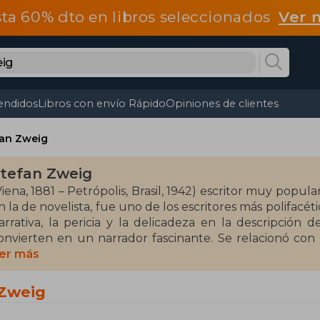
ta 60% dto en libros seleccionados
Ver 
endidos
Libros con envío Rápido
Opiniones de clientes
fan Zweig
tefan Zweig
Viena, 1881 – Petrópolis, Brasil, 1942) escritor muy popul
n la de novelista, fue uno de los escritores más polifacét
arrativa, la pericia y la delicadeza en la descripción d
onvierten en un narrador fascinante. Se relacionó con 
oth, Thomas Mann, H. G. Wells, Tagore, entre otros. Tra
er más
nexplicablemente ignoradas, Zweig ha sido recuperado y
ue por justicia literaria le correspondía.
 Zweig