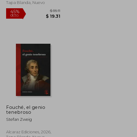
Tapa Blanda, Nuevo
Fouché, el genio
tenebroso
$ 35.19
$ 35.11
45%
Stefan Zweig
dcto.
$ 19.36
$ 19.31
Alcaraz Ediciones, 2026,