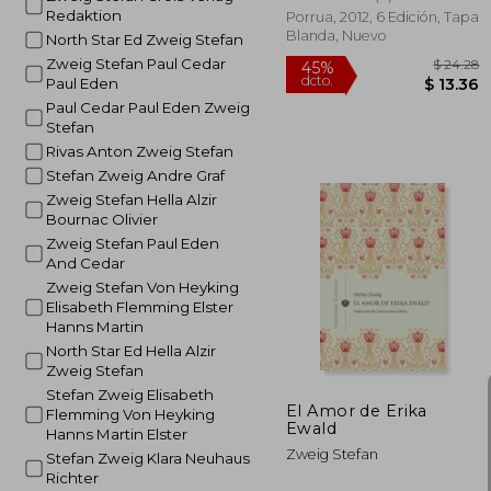
Redaktion
Porrua, 2012, 6 Edición, Tapa
Blanda, Nuevo
North Star Ed Zweig Stefan
Zweig Stefan Paul Cedar
Paul Eden
Paul Cedar Paul Eden Zweig
Stefan
Rivas Anton Zweig Stefan
Stefan Zweig Andre Graf
Zweig Stefan Hella Alzir
Bournac Olivier
Zweig Stefan Paul Eden
And Cedar
Zweig Stefan Von Heyking
$
45%
Elisabeth Flemming Elster
dcto.
$ 
Hanns Martin
North Star Ed Hella Alzir
Zweig Stefan
Stefan Zweig Elisabeth
El Amor de Erika
Flemming Von Heyking
Ewald
Hanns Martin Elster
Zweig Stefan
Stefan Zweig Klara Neuhaus
Richter