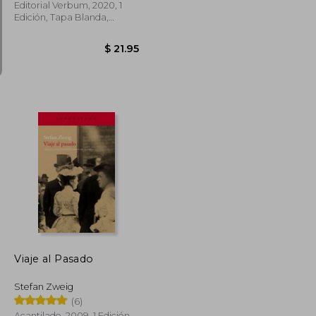
Editorial Verbum, 2020, 1
Edición, Tapa Blanda,
Nuevo
$ 30.78
$ 16.93
$ 21.95
Viaje al Pasado
Stefan Zweig
(6)
Acantilado, 2009, 1 Edición,