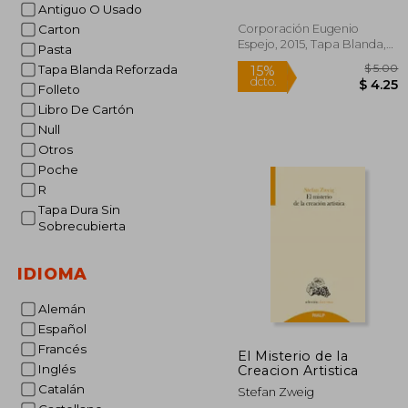
Antiguo O Usado
Corporación Eugenio
Carton
Espejo, 2015, Tapa Blanda,
Pasta
Nuevo
Tapa Blanda Reforzada
Folleto
Libro De Cartón
Null
Otros
15%
Poche
dcto.
$
R
Tapa Dura Sin
Sobrecubierta
IDIOMA
Alemán
Español
Francés
El Misterio de la
Inglés
Creacion Artistica
Catalán
Stefan Zweig