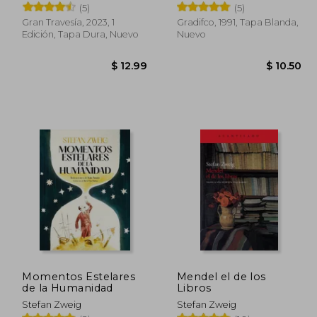
(5)
(5)
Gran Travesía, 2023, 1
Gradifco, 1991, Tapa Blanda,
Edición, Tapa Dura, Nuevo
Nuevo
$ 5.00
 4.25
$ 12.99
Momentos Estelares
Mendel el de los
de la Humanidad
Libros
Stefan Zweig
Stefan Zweig