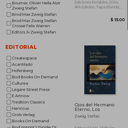
Ediciones Invisibles, 2024,
Bournac Olivier Hella Alzir
1RA Edición, Tapa Blanda,
Zweig Stefan
Nuevo
Brod Max Zweig Stefan
Brod Max Zweig Stefan
Crosse Felix Warren
Editors Jv Zweig Stefan
EDITORIAL
Createspace
Acantilado
Hofenberg
Bod Books On Demand
Culturea
Legare Street Press
$ 
E Artnow
Tredition Classics
Ojos del Hermano
Henricus
Eterno, Los
Grols Verlag
Zweig, Stefan
Books On Demand
Bod Imprint 1 (Single Or
Editorial Sirio, 1 Edición,