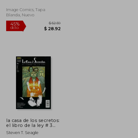
Image Comics, Tapa
Blanda, Nuevo
$ 130.21
$ 52.59
45%
dcto.
$ 71.62
$ 28.92
la casa de los secretos:
el libro de la ley # 3
(de 3)
Steven T. Seagle