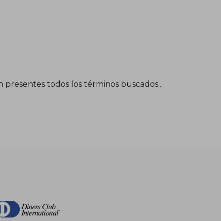
én presentes todos los términos buscados..
$ 55.72
$ 30.65