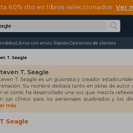
ta 60% dto en libros seleccionados
Ver 
endidos
Libros con envío Rápido
Opiniones de clientes
en T. Seagle
teven T. Seagle
teven T. Seagle es un guionista y creador estadouniden
nimación. Su nombre destaca tanto en obras de autor 
n el cómic ha desarrollado una voz que mezcla reflexión,
n ojo clínico para los personajes quebrados y los dil
mbicioso lo ha convertido en una figura influyente de
er más
ntre sus obras verificables se encuentran Sandman Myst
 T Seagle
t’s a Bird…, todas piezas que consolidaron su reputaci
ambién es cofundador del colectivo Man of Action, resp