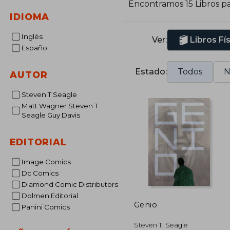
Encontramos 15 Libros p
l
IDIOMA
M
Inglés
Ver:
Libros Fí
Español
Estado:
Todos
N
AUTOR
Steven T Seagle
Matt Wagner Steven T
Seagle Guy Davis
EDITORIAL
Image Comics
Dc Comics
Diamond Comic Distributors
Dolmen Editorial
Genio
Panini Comics
Steven T. Seagle