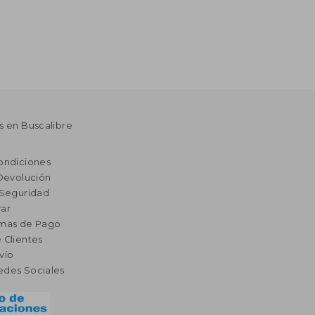
s en Buscalibre
ondiciones
 Devolución
 Seguridad
ar
rmas de Pago
 Clientes
vío
edes Sociales