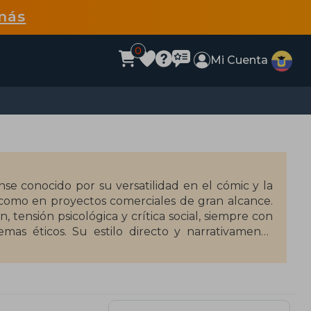
más
0
Mi Cuenta
se conocido por su versatilidad en el cómic y la
como en proyectos comerciales de gran alcance.
 tensión psicológica y crítica social, siempre con
emas éticos. Su estilo directo y narrativamente
ntro del cómic norteamericano contemporáneo.
ery Theatre, House of Secrets, American Virgin e
ón como narrador inquieto y técnicamente sólido.
onsable de franquicias como Ben 10 y Big Hero 6,