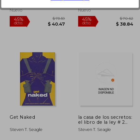
Image Comics, Tapa Dura,
Image Comics, Tapa Dura,
Nuevo
Nuevo
$ 41.31
$ 73.59
45%
45%
dcto.
dcto.
22.72
$ 40.47
Get Naked
la casa de los secretos:
el libro de la ley # 2
(de 3)
Steven T. Seagle
Steven T. Seagle