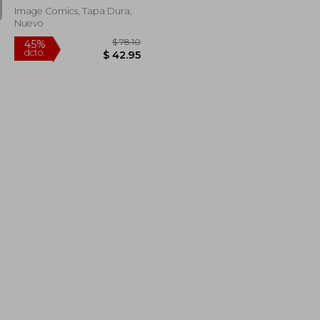
Image Comics, Tapa Dura,
Nuevo
$ 70.62
$ 78.10
45%
dcto.
$ 38.84
$ 42.95