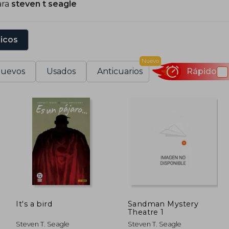
ara
steven t seagle
o que amplió su impacto más allá del papel hacia la
ystery Theatre.
sicos
Nuevo
uevos
Usados
Anticuarios
Rápido
It's a bird
Sandman Mystery
Theatre 1
Steven T. Seagle
Steven T. Seagle