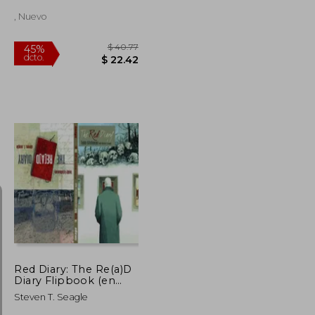
, Nuevo
$ 59.05
$ 40.77
45%
dcto.
$ 32.48
$ 22.42
Red Diary: The Re(a)D
Diary Flipbook (en
Inglés)
Steven T. Seagle