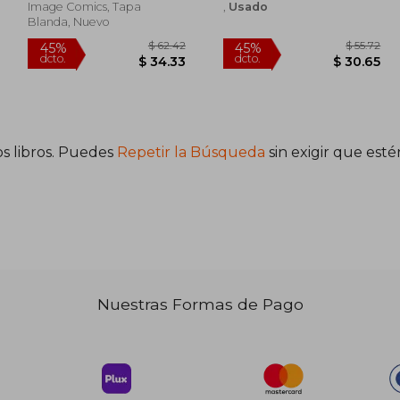
Image Comics, Tapa
,
Usado
Blanda, Nuevo
s libros. Puedes
Repetir la Búsqueda
sin exigir que est
$ 52.59
$ 62.42
45%
45%
dcto.
dcto.
28.92
$ 34.33
Nuestras Formas de Pago