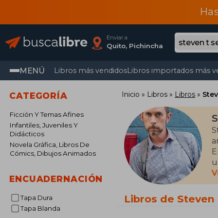
Has
Enviar a
Quito, Pichincha
MENÚ
Libros más vendidos
Libros importados más v
Inicio
Libros
Libros
Stev
CATEGORÍA
Ficción Y Temas Afines
S
Infantiles, Juveniles Y
S
Didácticos
a
Novela Gráfica, Libros De
E
Cómics, Dibujos Animados
u
a
V
ENCUADERNACIÓN
E
Libros de Steven
Tapa Dura
I
Tapa Blanda
T