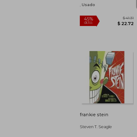
,
Usado
45%
dcto.
$ 
frankie stein
Steven T. Seagle