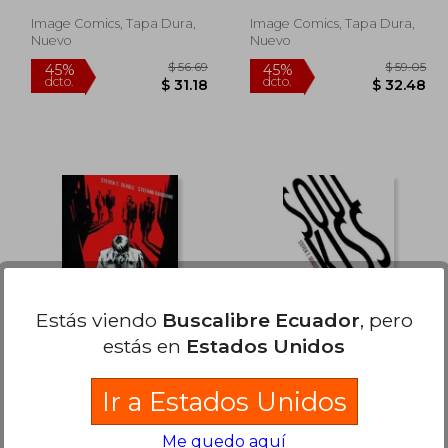
Image Comics, Tapa Dura,
Image Comics, Tapa Dura,
Nuevo
Nuevo
103.85
$ 56.69
45%
45%
dcto.
dcto.
57.12
$ 31.18
Estás viendo
Buscalibre Ecuador
, pero
estás en
Estados Unidos
Kafka (en Inglés)
Soul Kiss (en Inglés)
Ir a Estados Unidos
Steven T. Seagle
Steven T. Seagle
Me quedo aquí