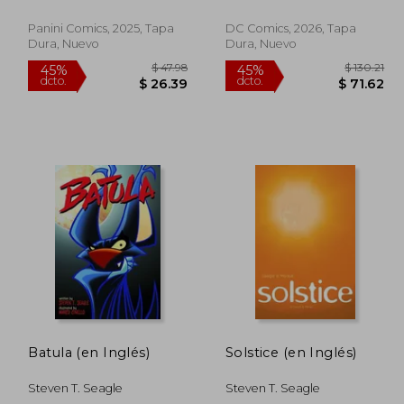
Panini Comics, 2025, Tapa
DC Comics, 2026, Tapa
Dura, Nuevo
Dura, Nuevo
$ 47.98
45%
45%
dcto.
dcto.
24.99
$ 26.39
Batula (en Inglés)
Solstice (en Inglés)
Steven T. Seagle
Steven T. Seagle