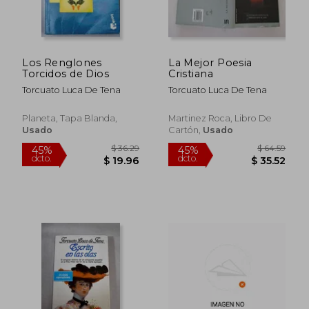
Los Renglones
La Mejor Poesia
Torcidos de Dios
Cristiana
$ 36.29
$ 36.
45%
45%
dcto.
dcto.
$ 19.96
$ 19.
Torcuato Luca De Tena
Torcuato Luca De Tena
Planeta, Tapa Blanda,
Martinez Roca, Libro De
Usado
Cartón,
Usado