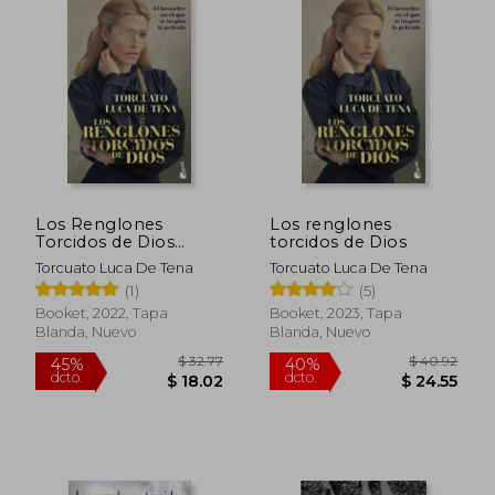
$ 32.77
$ 38.
45%
45%
dcto.
dcto.
$ 18.02
$ 20.
Los Renglones
Los renglones
Torcidos de Dios
torcidos de Dios
(Portada de Pelicula)
Torcuato Luca De Tena
Torcuato Luca De Tena
(1)
(5)
Booket, 2022, Tapa
Booket, 2023, Tapa
Blanda, Nuevo
Blanda, Nuevo