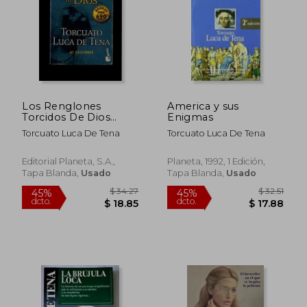
Los Renglones
America y sus
Torcidos De Dios
Enigmas
(spanish Edition)
Torcuato Luca De Tena
Torcuato Luca De Tena
Editorial Planeta, S.a.,
Planeta, 1992, 1 Edición,
Tapa Blanda,
Usado
Tapa Blanda,
Usado
$ 36.29
$ 25.
45%
45%
dcto.
dcto.
$ 19.96
$ 14.