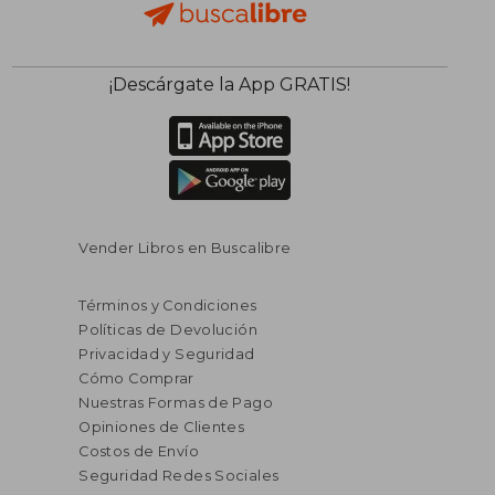
$ 38.14
$ 38.
45%
45%
¡Descárgate la App GRATIS!
dcto.
dcto.
$ 20.98
$ 20.
Vender Libros en Buscalibre
Términos y Condiciones
Políticas de Devolución
Privacidad y Seguridad
Cómo Comprar
Nuestras Formas de Pago
Opiniones de Clientes
Costos de Envío
Seguridad Redes Sociales