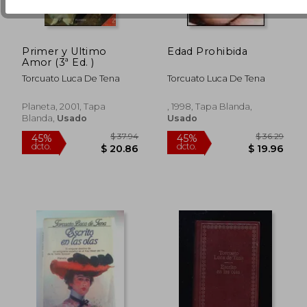
Primer y Ultimo
Edad Prohibida
Amor (3ª Ed. )
Torcuato Luca De Tena
Torcuato Luca De Tena
Planeta, 2001, Tapa
, 1998, Tapa Blanda,
Blanda,
Usado
Usado
$ 36.29
$ 64.
45%
45%
dcto.
dcto.
$ 19.96
$ 35.