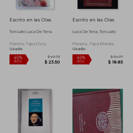
Escrito en las Olas
Escrito en las Olas
Torcuato Luca De Tena
Luca De Tena, Torcuato
Planeta, Tapa Dura,
Planeta,, Tapa Blanda,
Usado
Usado
$ 37.33
$ 38
45%
45%
dcto.
dcto.
$ 20.53
$ 20.