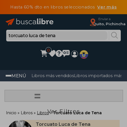
Hasta 60% dto en libros seleccionados
Ver más
Enviar a
Quito, Pichincha
0
MENÚ
Libros más vendidos
Libros importados más v
=
Ver Filtros
Inicio
Libros
Libros
Torcuato Luca de Tena
Torcuato Luca de Tena