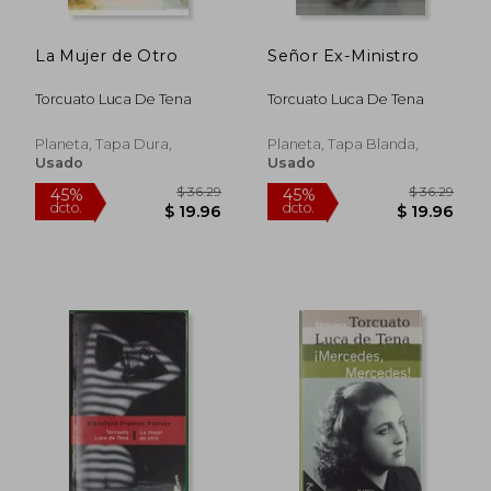
La Mujer de Otro
Señor Ex-Ministro
Torcuato Luca De Tena
Torcuato Luca De Tena
Planeta, Tapa Dura,
Planeta, Tapa Blanda,
Usado
Usado
$ 42.73
$ 34.
45%
45%
dcto.
dcto.
$ 23.50
$ 18.