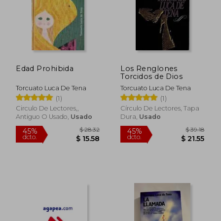
Edad Prohibida
Los Renglones
Torcidos de Dios
Torcuato Luca De Tena
Torcuato Luca De Tena
(1)
(1)
Circulo De Lectores,,
Círculo De Lectores, Tapa
Antiguo O Usado,
Usado
Dura,
Usado
$ 38.40
$ 51
45%
45%
dcto.
dcto.
$ 21.12
$ 28.