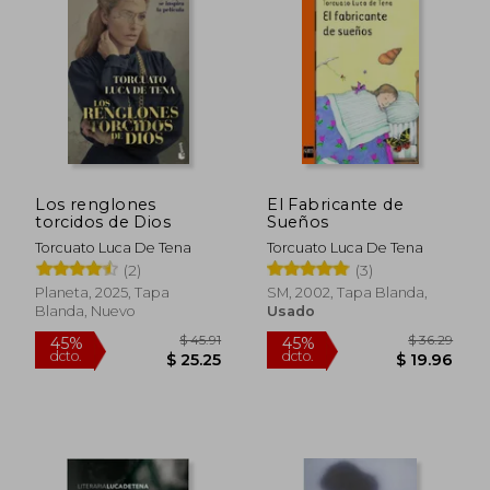
$ 48.42
$ 34.
45%
45%
dcto.
dcto.
$ 26.63
$ 18.
Los renglones
El Fabricante de
torcidos de Dios
Sueños
Torcuato Luca De Tena
Torcuato Luca De Tena
(2)
(3)
Planeta, 2025, Tapa
SM, 2002, Tapa Blanda,
Blanda, Nuevo
Usado