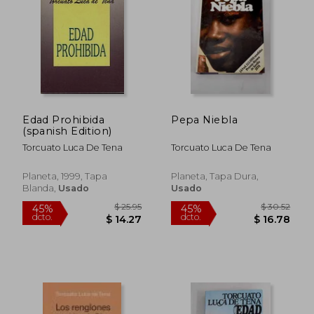
Edad Prohibida
Pepa Niebla
(spanish Edition)
$ 36.29
$ 28.
45%
45%
dcto.
dcto.
$ 19.96
$ 15.
Torcuato Luca De Tena
Torcuato Luca De Tena
Planeta, 1999, Tapa
Planeta, Tapa Dura,
Blanda,
Usado
Usado