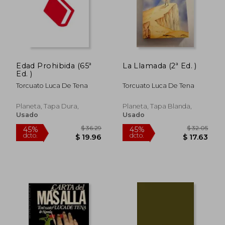
Edad Prohibida (65ª
La Llamada (2ª Ed. )
Ed. )
Torcuato Luca De Tena
Torcuato Luca De Tena
Planeta, Tapa Dura,
Planeta, Tapa Blanda,
Usado
Usado
$ 28.32
$ 39
45%
45%
dcto.
dcto.
$ 15.58
$ 21.