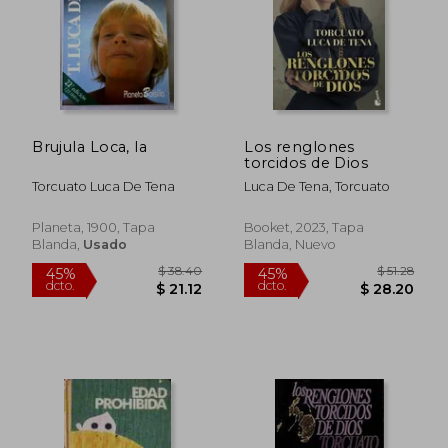
Brujula Loca, la
Los renglones
torcidos de Dios
Torcuato Luca De Tena
Luca De Tena, Torcuato
Planeta, 1900, Tapa
Booket, 2023, Tapa
Blanda,
Usado
Blanda, Nuevo
$ 34.27
$ 32
45%
45%
dcto.
dcto.
$ 18.85
$ 17.