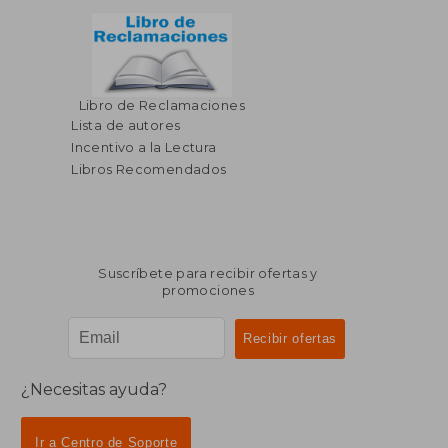
Libro de Reclamaciones
$ 37.96
$ 39
45%
45%
dcto.
dcto.
Lista de autores
$ 20.88
$ 21.
Incentivo a la Lectura
Libros Recomendados
Suscríbete para recibir ofertas y
promociones
¿Necesitas ayuda?
Ir a Centro de Soporte