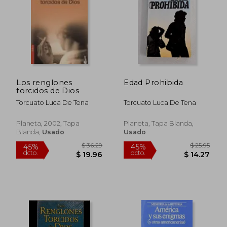
Los renglones
Edad Prohibida
torcidos de Dios
Torcuato Luca De Tena
Torcuato Luca De Tena
$ 25.95
$ 30.
45%
45%
Planeta, 2002, Tapa
Planeta, Tapa Blanda,
dcto.
dcto.
$ 14.27
$ 16.
Blanda,
Usado
Usado