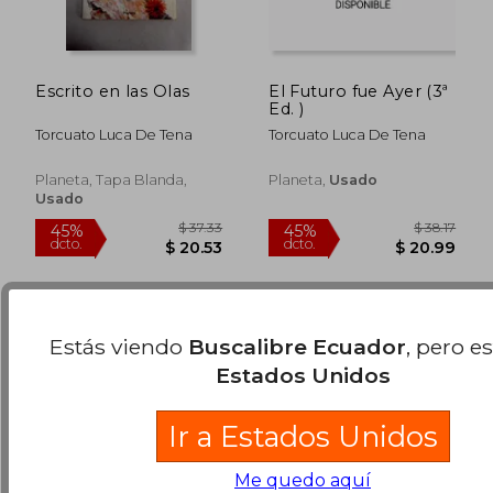
Escrito en las Olas
El Futuro fue Ayer (3ª
Ed. )
Torcuato Luca De Tena
Torcuato Luca De Tena
$ 36.32
$ 37.
45%
45%
Planeta, Tapa Blanda,
Planeta,
Usado
dcto.
dcto.
$ 19.98
$ 20.
Usado
Estás viendo
Buscalibre Ecuador
, pero e
Estados Unidos
Ir a Estados Unidos
Me quedo aquí