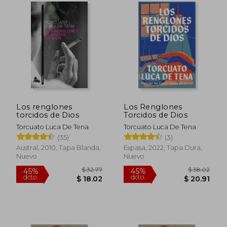
de Escrito en las olas, La llamada, Las
tribulaciones de una chica decente,
Paisaje con muñeca rota y Primer y último
amor, entre otras. En el género ensayístico
destacan América y sus enigmas, Papeles
para la pequeña y la gran historia y Franco,
sí, pero..., con el que obtuvo el Premio
Espejo de España 1993.
Los renglones
Los Renglones
torcidos de Dios
Torcidos de Dios
Torcuato Luca De Tena
Torcuato Luca De Tena
(35)
(3)
Austral, 2010, Tapa Blanda,
Espasa, 2022, Tapa Dura,
Nuevo
Nuevo