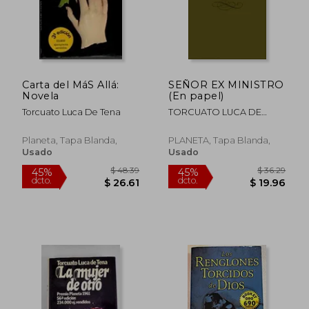
Carta del MáS Allá:
SEÑOR EX MINISTRO
Novela
(En papel)
Torcuato Luca De Tena
TORCUATO LUCA DE
TENA
Planeta, Tapa Blanda,
PLANETA, Tapa Blanda,
Usado
Usado
$ 36.29
$ 32.
45%
45%