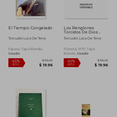
$ 48.39
$ 36.
45%
45%
dcto.
dcto.
$ 26.61
$ 19.
El Tiempo Congelado
Los Renglones
Torcidos De Dios:
Novela (colección
Torcuato Luca De Tena
Torcuato Luca De Tena
Autores Españoles E
Hispanoamericanos)
(spanish Edition)
Espasa, Tapa Blanda,
Planeta, 1979, Tapa
Usado
Blanda,
Usado