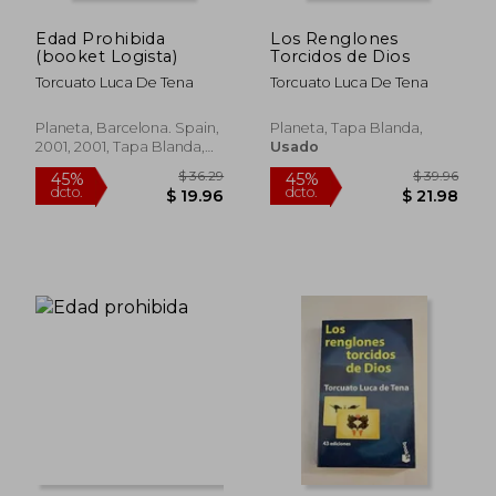
Edad Prohibida
Los Renglones
(booket Logista)
Torcidos de Dios
Torcuato Luca De Tena
Torcuato Luca De Tena
Planeta, Barcelona. Spain,
Planeta, Tapa Blanda,
2001, 2001, Tapa Blanda,
Usado
Usado
$ 36.29
$ 36.
45%
45%
dcto.
dcto.
$ 19.96
$ 19.