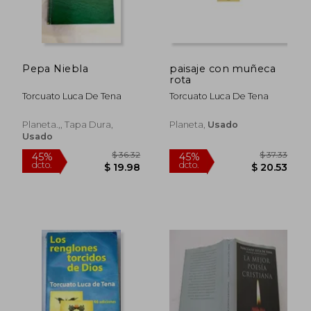
$ 34.27
$ 34.
45%
45%
dcto.
dcto.
$ 18.85
$ 18.
Pepa Niebla
paisaje con muñeca
rota
Torcuato Luca De Tena
Torcuato Luca De Tena
Planeta.,, Tapa Dura,
Planeta,
Usado
Usado