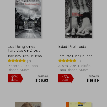
$ 32.77
$ 40.
45%
40%
dcto.
dcto.
$ 18.02
$ 24.
Los Renglones
Edad Prohibida
Torcidos de Dios
((Fuera de Colección))
Torcuato Luca De Tena
Torcuato Luca De Tena
- Torcuato Luca De
(7)
(1)
Tena - Libro Físico
Planeta, 2009, Tapa
Austral, 2013, 1 Edición,
Blanda, Nuevo
Tapa Blanda, Nuevo