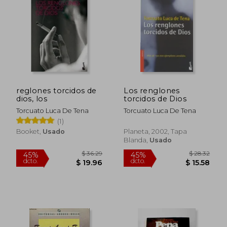
$ 45.91
$ 36.
45%
45%
dcto.
dcto.
$ 25.25
$ 19.
reglones torcidos de
Los renglones
dios, los
torcidos de Dios
Torcuato Luca De Tena
Torcuato Luca De Tena
(1)
Booket,
Usado
Planeta, 2002, Tapa
Blanda,
Usado