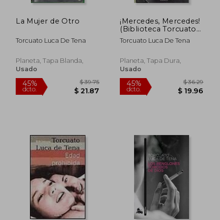
La Mujer de Otro
¡Mercedes, Mercedes!
(Biblioteca Torcuato
Luca de Tena)
Torcuato Luca De Tena
Torcuato Luca De Tena
Planeta, Tapa Blanda,
Planeta, Tapa Dura,
Usado
Usado
$ 36.29
$ 34.
45%
45%
dcto.
dcto.
$ 19.96
$ 18.