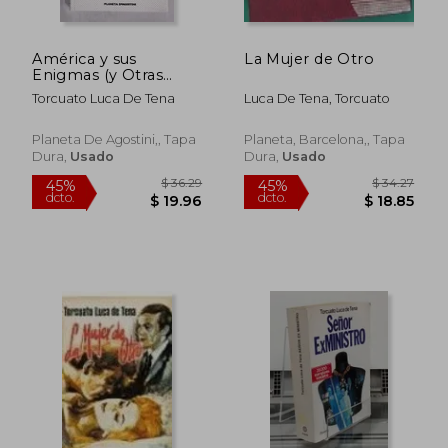
América y sus
La Mujer de Otro
Enigmas (y Otras
Americanerias)
Torcuato Luca De Tena
Luca De Tena, Torcuato
Planeta De Agostini,, Tapa
Planeta, Barcelona,, Tapa
Dura,
Usado
Dura,
Usado
$ 37.94
$ 36.
45%
45%
dcto.
dcto.
$ 20.86
$ 19.