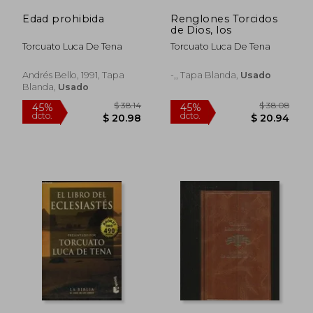
Edad prohibida
Renglones Torcidos
de Dios, los
Torcuato Luca De Tena
Torcuato Luca De Tena
Andrés Bello, 1991, Tapa
-,, Tapa Blanda,
Usado
Blanda,
Usado
$ 39.75
$ 36.
45%
45%