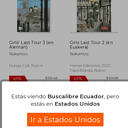
Girls' Last Tour 3 (en
Girls Last Tour 2 (en
$ 30.28
$ 32
Alemán)
Euskera)
45%
45%
dcto.
dcto.
$ 16.66
$ 17.
Tsukumizu
Tsukumizu
Manga Cult, Nuevo
Harriet Ediciones, 2023,
Tapa Blanda, Nuevo
Estás viendo
Buscalibre Ecuador
, pero
estás en
Estados Unidos
Ir a Estados Unidos