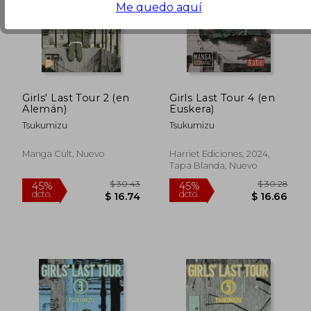
Me quedo aquí
Girls' Last Tour 2 (en
Girls Last Tour 4 (en
Alemán)
Euskera)
Tsukumizu
Tsukumizu
$ 30.43
$ 30.
45%
45%
dcto.
dcto.
$ 16.74
$ 16.
Manga Cult, Nuevo
Harriet Ediciones, 2024,
Tapa Blanda, Nuevo