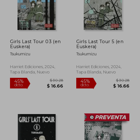
Girls Last Tour 03 (en
Girls Last Tour 5 (en
Euskera)
Euskera)
Tsukumizu
Tsukumizu
Harriet Ediciones, 2024,
Harriet Ediciones, 2024,
Tapa Blanda, Nuevo
Tapa Blanda, Nuevo
$ 30.43
$ 30.
45%
45%
dcto.
dcto.
$ 16.74
$ 16.