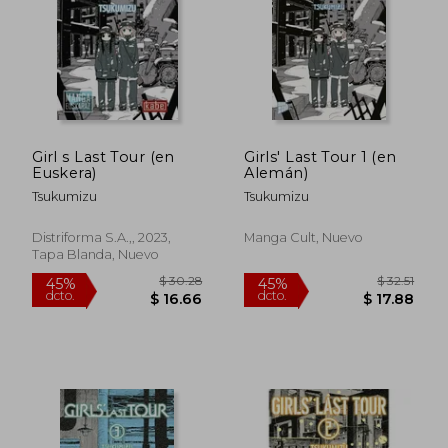
$ 43.74
$ 49.
45%
40%
dcto.
dcto.
$ 24.06
$ 29.
Girl s Last Tour (en
Girls' Last Tour 1 (en
Euskera)
Alemán)
Tsukumizu
Tsukumizu
Distriforma S.A.,, 2023,
Manga Cult, Nuevo
Tapa Blanda, Nuevo