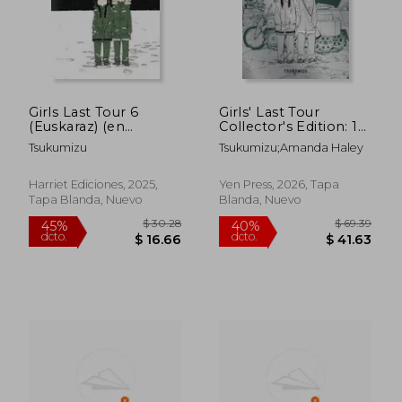
Girls Last Tour 6
Girls' Last Tour
(Euskaraz) (en
Collector's Edition: 1st
Euskera)
Ration Pack (en
Tsukumizu
Tsukumizu;Amanda Haley
Inglés)
Harriet Ediciones, 2025,
Yen Press, 2026, Tapa
Tapa Blanda, Nuevo
Blanda, Nuevo
$ 30.28
$ 30.
45%
45%
dcto.
dcto.
$ 16.66
$ 16.