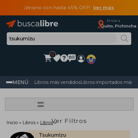
¡Verano con hasta 45% OFF!
Ver más
Enviar a
Quito, Pichincha
0
MENÚ
Libros más vendidos
Libros importados más v
=
Ver Filtros
Inicio
Libros
Libros
Tsukumizu