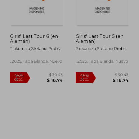
Girls' Last Tour 6 (en
Girls' Last Tour 5 (en
Alemán)
Alemán)
Tsukumizu;Stefanie Probst
Tsukumizu;Stefanie Probst
, 2025, Tapa Blanda, Nuevo
, 2025, Tapa Blanda, Nuevo
$ 30.28
$ 69.
45%
40%
dcto.
dcto.
$ 16.66
$ 41.