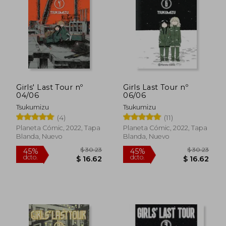
$ 30.23
$ 30.
45%
45%
dcto.
dcto.
$ 16.62
$ 16.
Girls' Last Tour nº
Girls Last Tour nº
04/06
06/06
Tsukumizu
Tsukumizu
(4)
(11)
Planeta Cómic, 2022, Tapa
Planeta Cómic, 2022, Tapa
Blanda, Nuevo
Blanda, Nuevo