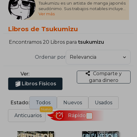
Tsukumizu es un artista de manga japonés
seudónimo. Sus trabajos notables incluyen
Ver más
el manga post-apocalíptico iyashikei Girls'
Last Tour y el manga de comedia
surrealista de cuatro paneles Shimeji
Libros de Tsukumizu
Simulación.
Encontramos 20 Libros para
tsukumizu
Ordenar por
Comparte y
Ver:
gana dinero
Libros Físicos
Estado:
Todos
Nuevos
Usados
Nuevo
Anticuarios
Rápido