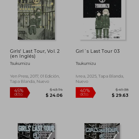
$ 30.23
$ 30.
45%
45%
dcto.
dcto.
$ 16.62
$ 16.
Girls' Last Tour, Vol. 2
Girl´s Last Tour 03
(en Inglés)
Tsukumizu
Tsukumizu
Yen Press, 2017, 01 Edición,
Ivrea, 2025, Tapa Blanda,
Tapa Blanda, Nuevo
Nuevo