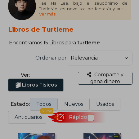
Tae Ha Lee, bajo el seudónimo de
TurtleMe, es novelista de fantasía y autor
Ver más
de webcómics.
Combinando elementos de la literatura
Libros de Turtleme
occidental y oriental, TurtleMe crea una
experiencia de lectura única y cautivadora
que conecta con el público global.
Encontramos 15 Libros para
turtleme
Ordenar por
Comparte y
Ver:
gana dinero
Libros Físicos
Estado:
Todos
Nuevos
Usados
Nuevo
Anticuarios
Rápido