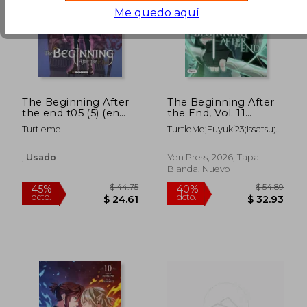
Me quedo aquí
The Beginning After
The Beginning After
$ 40.53
$ 40.
the end t05 (5) (en
the End, Vol. 11
45%
45%
dcto.
dcto.
Francés)
(comic) (en Inglés)
$ 22.29
$ 22.
Turtleme
TurtleMe;Fuyuki23;issatsu;Erin
Hickman
,
Usado
Yen Press, 2026, Tapa
Blanda, Nuevo