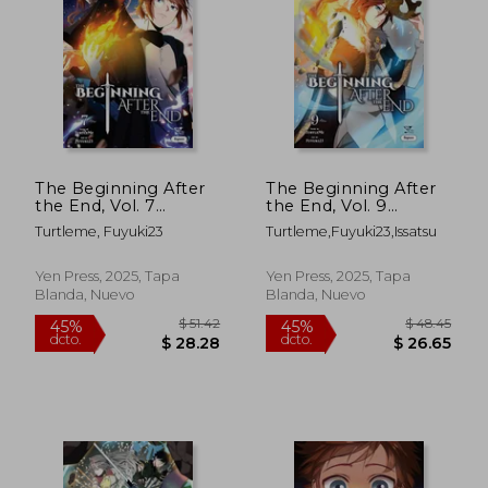
$ 40.19
$ 40.
45%
45%
dcto.
dcto.
$ 22.10
$ 22.
The Beginning After
The Beginning After
the End, Vol. 7
the End, Vol. 9
(comic) (en Inglés)
(Comic) (en Inglés)
Turtleme, Fuyuki23
Turtleme,Fuyuki23,Issatsu
Yen Press, 2025, Tapa
Yen Press, 2025, Tapa
Blanda, Nuevo
Blanda, Nuevo