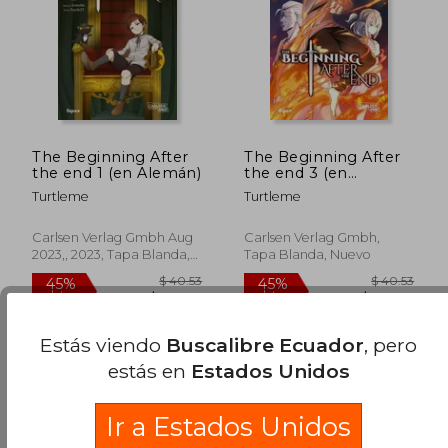
$ 48.39
$ 40.
40%
45%
dcto.
dcto.
$ 29.03
$ 22.
The Beginning After
The Beginning After
the end 1 (en Alemán)
the end 3 (en
Alemán)
Turtleme
Turtleme
Carlsen Verlag Gmbh Aug
Carlsen Verlag Gmbh,
2023,, 2023, Tapa Blanda,
Tapa Blanda, Nuevo
Nuevo
Estás viendo
Buscalibre Ecuador
, pero
estás en
Estados Unidos
Ir a Estados Unidos