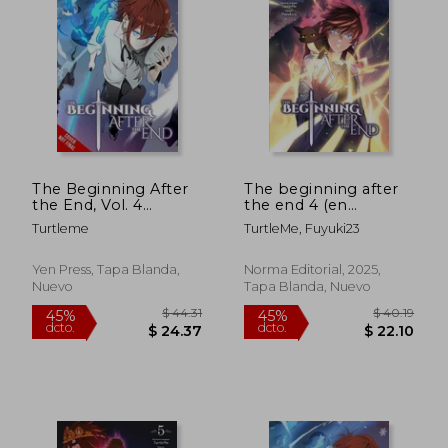
The Beginning After
The beginning after
the End, Vol. 4
the end 4 (en
(Comic) (The
Castellano)
Turtleme
TurtleMe, Fuyuki23
Beginning After the
end (Comic), 4) (en
Inglés)
Yen Press, Tapa Blanda,
Norma Editorial, 2025,
Nuevo
Tapa Blanda, Nuevo
$ 44.31
$ 40.