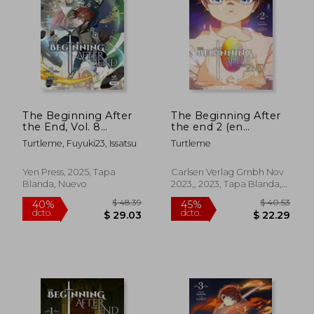
$ 51.42
$ 48.
45%
45%
dcto.
dcto.
$ 28.28
$ 26.
The Beginning After
The Beginning After
the End, Vol. 8
the end 2 (en
(comic) (en Inglés)
Alemán)
Turtleme, Fuyuki23, Issatsu
Turtleme
Yen Press, 2025, Tapa
Carlsen Verlag Gmbh Nov
Blanda, Nuevo
2023,, 2023, Tapa Blanda,
Nuevo