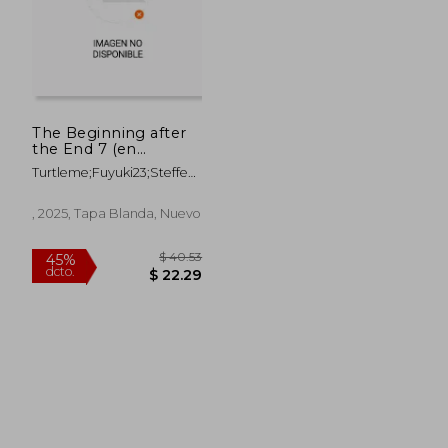
The Beginning after
the End 7 (en
,Alemán)
Turtleme;Fuyuki23;Steffen
Haubner
, 2025, Tapa Blanda, Nuevo
$ 45.99
$ 40.
45%
45%
dcto.
dcto.
$ 25.30
$ 22.