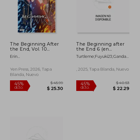
The Beginning After
The Beginning after
the End, Vol. 10
the End 6 (en
(comic)
,Alemán)
Erin
Turtleme;Fuyuki23;Gandalf
Hickman;TurtleMe;issatsu;Fuyuki23
Bartholomäus
$ 44.75
$ 54.
45%
40%
dcto.
dcto.
$ 24.61
$ 32.
Yen Press, 2026, Tapa
, 2025, Tapa Blanda, Nuevo
Blanda, Nuevo