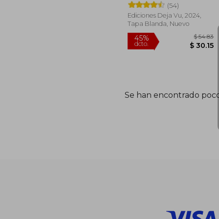
(54)
Ediciones Deja Vu, 2024,
Tapa Blanda, Nuevo
$
45%
Se han encontrado poco
dcto.
$ 