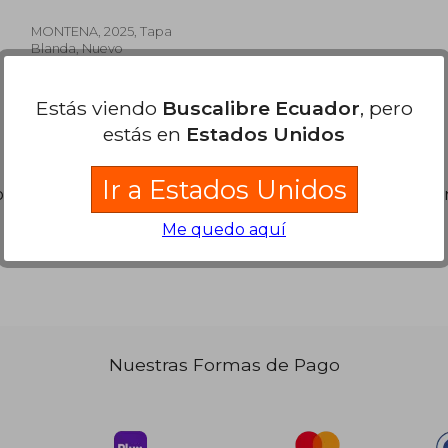
MONTENA, 2025, Tapa
Blanda, Nuevo
Estás viendo
Buscalibre Ecuador
, pero
estás en
Estados Unidos
 54.83
$ 53.37
Ir a Estados Unidos
45%
s libros. Puedes
Repetir la Búsqueda
sin exigir que est
dcto.
30.15
$ 29.35
Me quedo aquí
Nuestras Formas de Pago