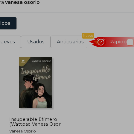
ra
vanesa osorio
sicos
Nuevo
uevos
Usados
Anticuarios
Rápido
Insuperable Efímero
(Wattpad Vanesa Osor
Vanesa Osorio