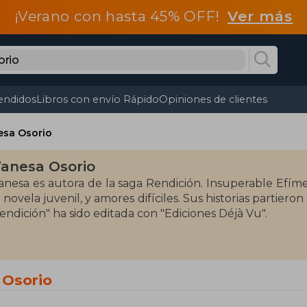
¡Verano con hasta 45% OFF!
Ver más
endidos
Libros con envío Rápido
Opiniones de clientes
esa Osorio
anesa Osorio
anesa es autora de la saga Rendición. Insuperable Efíme
a novela juvenil, y amores difíciles. Sus historias partie
endición" ha sido editada con "Ediciones Déjà Vu".
 Osorio