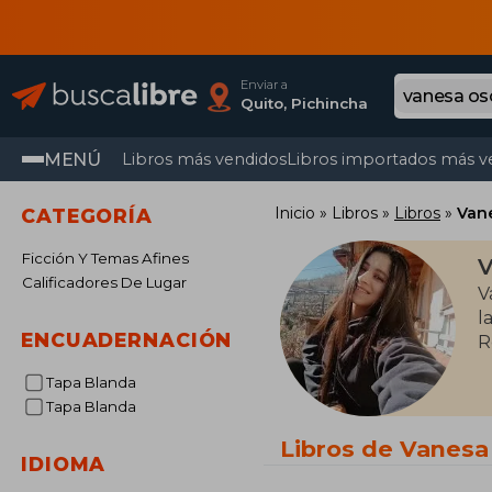
Enviar a
Quito, Pichincha
MENÚ
Libros más vendidos
Libros importados más v
Inicio
Libros
Libros
Van
CATEGORÍA
Ficción Y Temas Afines
V
Calificadores De Lugar
V
l
ENCUADERNACIÓN
R
Tapa Blanda
Tapa Blanda
Libros de Vanesa
IDIOMA