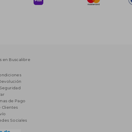
s en Buscalibre
ondiciones
 Devolución
 Seguridad
ar
rmas de Pago
 Clientes
vío
edes Sociales