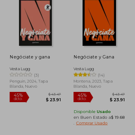
Negóciate y gana
Negóciate y Gana
Vesta Lugg
Vesta Lugg
(3)
(14)
Penguin, 2024, Tapa
Montena, 2023, Tapa
Blanda, Nuevo
Blanda, Nuevo
Disponible
Usado
en Buen Estado a
$ 19.68
.
Comprar Usado
$ 43.47
$ 43.