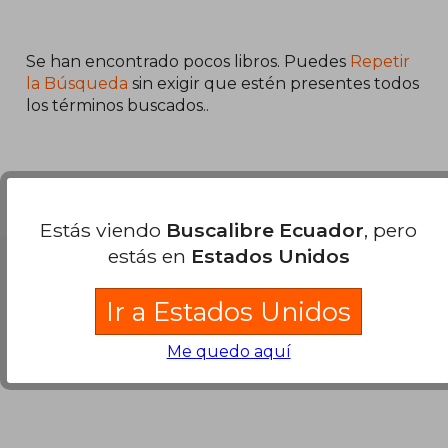
45%
45%
dcto.
dcto.
$ 23.91
$ 23.
Se han encontrado pocos libros. Puedes
Repetir
la Búsqueda
sin exigir que estén presentes todos
los términos buscados..
Estás viendo
Buscalibre Ecuador
, pero
estás en
Estados Unidos
Nuestras Formas de Pago
Ir a Estados Unidos
Me quedo aquí