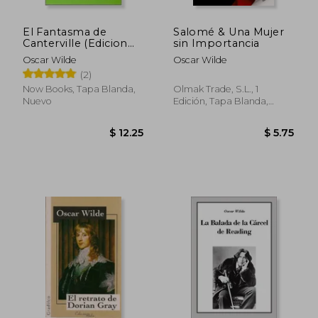
El Fantasma de
Salomé & Una Mujer
Canterville (Edicion
sin Importancia
Bilingue Español-
Oscar Wilde
Oscar Wilde
Ingles)+Cd
(2)
Now Books, Tapa Blanda,
Olmak Trade, S.L., 1
Nuevo
Edición, Tapa Blanda,
Nuevo