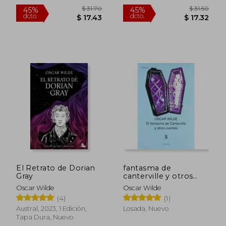
Nuevo
$ 36.85
$ 37.
45%
45%
dcto.
dcto.
$ 20.27
$ 20.
El Retrato de Dorian
fantasma de
Gray
canterville y otros
cuentos, el
Oscar Wilde
Oscar Wilde
(4)
(1)
Austral, 2023, 1 Edición,
Losada, Nuevo
Tapa Dura, Nuevo