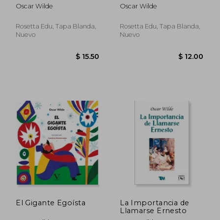
Historias
Oscar Wilde
Oscar Wilde
Rosetta Edu, Tapa Blanda,
Rosetta Edu, Tapa Blanda,
Nuevo
Nuevo
$ 21
45%
dcto.
$ 15.00
$ 11.
El Gigante Egoísta
La Importancia de
Llamarse Ernesto