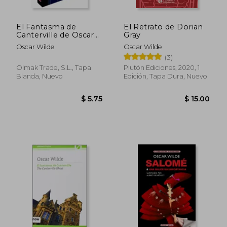
El Fantasma de
El Retrato de Dorian
Canterville de Oscar
Gray
Wilde(Olmak Trade, S.
Oscar Wilde
Oscar Wilde
L. )
(3)
Olmak Trade, S.L., Tapa
Plutón Ediciones, 2020, 1
Blanda, Nuevo
Edición, Tapa Dura, Nuevo
$ 5.75
$ 15.