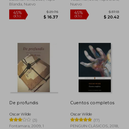
Blanda, Nuevo
Nuevo
$ 48.53
45%
dcto.
$ 26.69
$ 14.
De profundis
Cuentos completos
Oscar Wilde
Oscar Wilde
(3)
(17)
Fontamara, 2009, 1
PENGUIN CLÁSICOS, 2018,