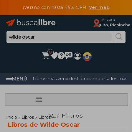
¡Verano con hasta 45% OFF!
Ver más
Enviar a
Quito, Pichincha
0
MENÚ
Libros más vendidos
Libros importados más v
=
Ver Filtros
Inicio
Libros
Libros
Libros de Wilde Oscar