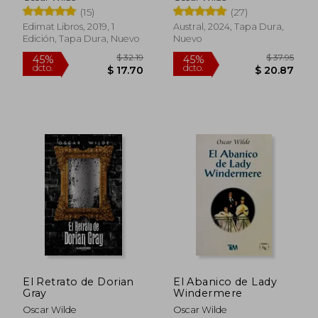
Carterville
(15)
(27)
Edimat Libros, 2019, 1
Austral, 2024, Tapa Dura,
Edición, Tapa Dura, Nuevo
Nuevo
El Retrato de Dorian
El Abanico de Lady
$ 20.
45%
Gray
Windermere
dcto.
$ 16.50
$ 11.
Oscar Wilde
Oscar Wilde