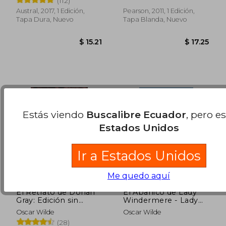
(112)
Industrial Ecology
dcto.
dcto.
$ 17.70
$ 20.
[With MP3] (en
Austral, 2017, 1 Edición,
Pearson, 2011, 1 Edición,
Inglés)
Tapa Dura, Nuevo
Tapa Blanda, Nuevo
Estás viendo
Buscalibre Ecuador
, pero e
Estados Unidos
Ir a Estados Unidos
Me quedo aquí
El Retrato de Dorian
El Abanico de Lady
Gray: Edición sin
Windermere - Lady
Censura
Windermere's Fan:
Oscar Wilde
Oscar Wilde
Texto Paralelo
(28)
Bilingüe - Bilingual