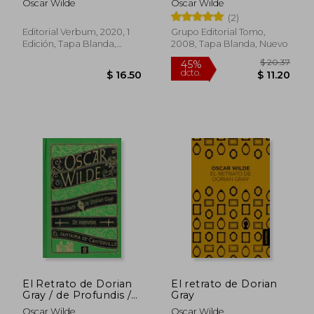
Oscar Wilde
Oscar Wilde
(2)
Editorial Verbum, 2020, 1
Grupo Editorial Tomo,
Edición, Tapa Blanda,
2008, Tapa Blanda, Nuevo
Nuevo
$ 15.50
$ 12.
El Retrato de Dorian
El retrato de Dorian
Gray / de Profundis /
Gray
el Fantasma de
Oscar Wilde
Oscar Wilde