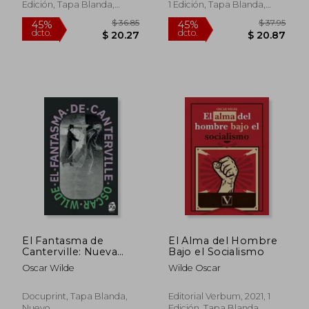
Edición, Tapa Blanda,
1 Edición, Tapa Blanda,
Nuevo
Nuevo
$ 47.38
$ 11.
45%
15%
dcto.
dcto.
$ 26.06
$ 9.
El Fantasma de
El Alma del Hombre
Canterville: Nueva
Bajo el Socialismo
Traducción al Español
Oscar Wilde
Wilde Oscar
Docuprint, Tapa Blanda,
Editorial Verbum, 2021, 1
Nuevo
Edición, Tapa Blanda,