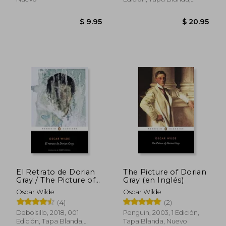
Nuevo
$ 29.76
$ 37
45%
45%
dcto.
dcto.
$ 16.37
$ 20.
El Retrato de Dorian
The Picture of Dorian
Gray / The Picture of
Gray (en Inglés)
Dorian Grey
Oscar Wilde
Oscar Wilde
(4)
(2)
Debolsillo, 2018, 001
Penguin, 2003, 1 Edición,
Edición, Tapa Blanda,
Tapa Blanda, Nuevo