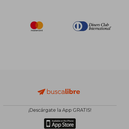
$ 39.78
45%
dcto.
$ 21.88
$ 18.
¡Descárgate la App GRATIS!