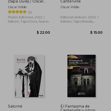
(tapa Dura) / Oscar
Canterville
Wilde
Oscar Wilde
Oscar Wilde
(5)
Plutón Ediciones, 2022, 1
Editorial Verbum, 2020, 1
Edición, Tapa Dura, Nuevo
Edición, Tapa Blanda,
Nuevo
$ 25.
45%
dcto.
$ 10.50
$ 13.
Salomé
El Fantasma de
Canterville y otros