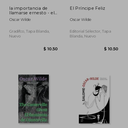
la importancia de
El Príncipe Feliz
llamarse ernesto - el
$ 10.50
$ 16.
abanico de lady
Oscar Wilde
Oscar Wilde
windermere
Gradifco, Tapa Blanda,
Editorial Sélector, Tapa
Nuevo
Blanda, Nuevo