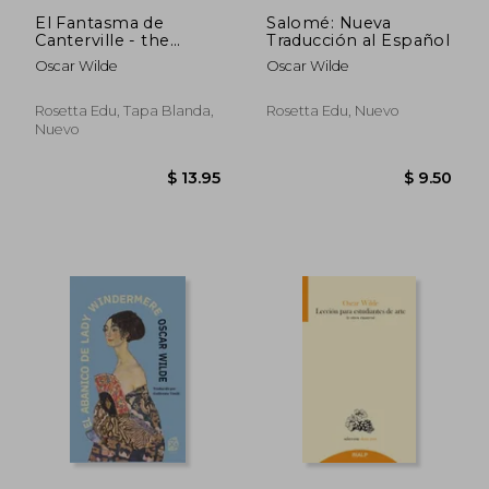
El Fantasma de
Salomé: Nueva
Canterville - the
Traducción al Español
Canterville Ghost:
Oscar Wilde
Oscar Wilde
Texto Paralelo
Bilingüe - Bilingual
$ 10.50
$ 10.
Edition: Inglés -
Rosetta Edu, Tapa Blanda,
Rosetta Edu, Nuevo
Español
Nuevo