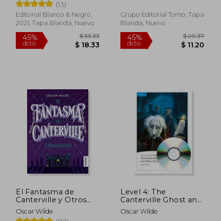
(13)
Editorial Blanco & Negro,
Grupo Editorial Tomo, Tapa
2021, Tapa Blanda, Nuevo
Blanda, Nuevo
El Fantasma de
Level 4: The
Canterville y Otros
Canterville Ghost and
Cuentos
Other Stories Book
Oscar Wilde
Oscar Wilde
and MP3 Pack:
$ 32.19
$ 37.
45%
45%