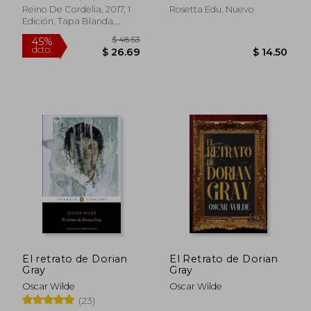
Edition: Inglés -
Reino De Cordelia, 2017, 1
Rosetta Edu, Nuevo
Español
$ 33.33
$ 20.
Edición, Tapa Blanda,
45%
45%
dcto.
dcto.
Nuevo
$ 18.33
$ 11.
El retrato de Dorian
El Retrato de Dorian
Gray
Gray
Oscar Wilde
Oscar Wilde
(23)