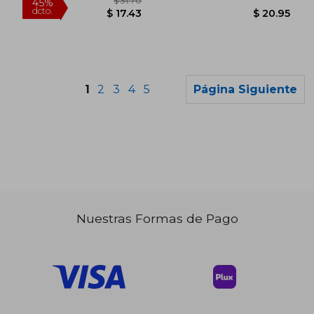
1
2
3
4
5
Página Siguiente
Nuestras Formas de Pago
$ 31.70
$ 31.
45%
45%
dcto.
dcto.
$ 17.43
$ 17.